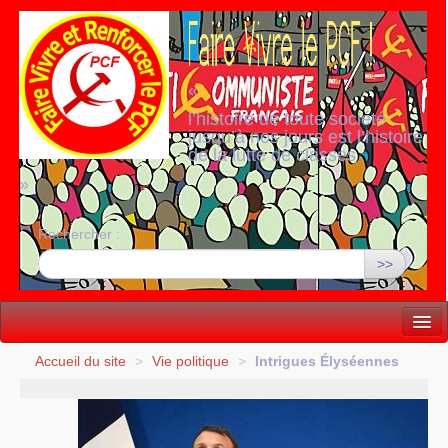
«
l’histoire de toute société
jusqu’à nos jours est l’histoire
de la lutte de classes
»
Rechercher :
>>
Vie politique
Accueil du site
>
Vie politique
>
Intrigues Élyséennes
Lutter, Unir...
Internationale