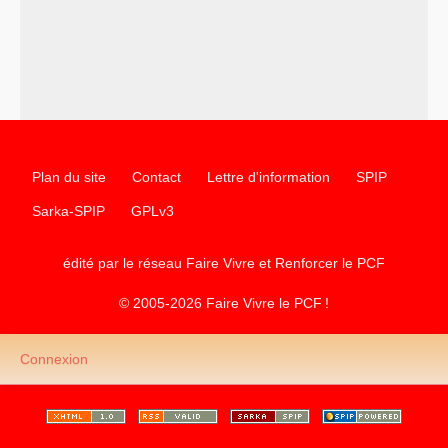
science sociale de notre temps
–
un appel
proposé aux partis communistes et ouvrier
d’Europe
–
les
cinq chantiers pour contribuer au débat sur le projet
communiste
Plan du site
Contact
Lettre d'information
SPIP
Sarka-SPIP
GPLv3
édité par le réseau Faire Vivre et Renforcer le
PCF
© 2005-2026 Faire Vivre le
PCF
!
Connexion