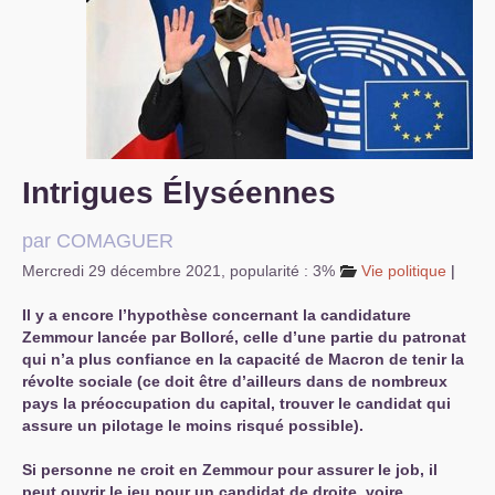
S’organiser
Comprendre...
Vie du site
Intrigues Élyséennes
par
COMAGUER
Mercredi 29 décembre 2021
,
popularité : 3%
Vie politique
|
Il y a encore l’hypothèse concernant la candidature
Zemmour lancée par Bolloré, celle d’une partie du patronat
qui n’a plus confiance en la capacité de Macron de tenir la
révolte sociale (ce doit être d’ailleurs dans de nombreux
pays la préoccupation du capital, trouver le candidat qui
assure un pilotage le moins risqué possible).
Si personne ne croit en Zemmour pour assurer le job, il
peut ouvrir le jeu pour un candidat de droite, voire