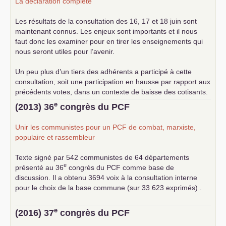
La déclaration complète
Les résultats de la consultation des 16, 17 et 18 juin sont
maintenant connus. Les enjeux sont importants et il nous
faut donc les examiner pour en tirer les enseignements qui
nous seront utiles pour l’avenir.
Un peu plus d’un tiers des adhérents a participé à cette
consultation, soit une participation en hausse par rapport aux
précédents votes, dans un contexte de baisse des cotisants.
... lire la suite
e
(2013) 36
congrès du
PCF
Unir les communistes pour un
PCF
de combat, marxiste,
populaire et rassembleur
Texte signé par 542 communistes de 64 départements
e
présenté au 36
congrès du
PCF
comme base de
discussion. Il a obtenu 3694 voix à la consultation interne
pour le choix de la base commune (sur 33 623 exprimés) .
e
(2016) 37
congrès du
PCF