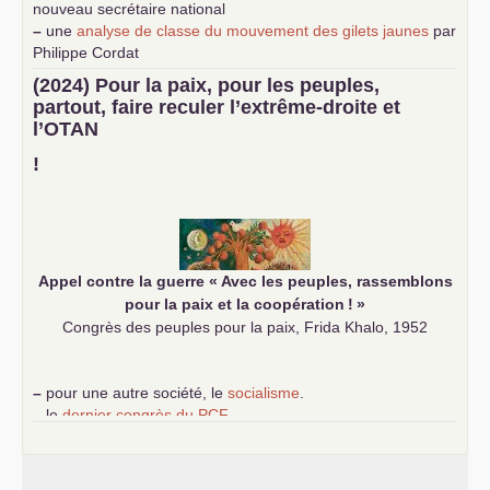
nouveau secrétaire national
–
une
analyse de classe du mouvement des gilets jaunes
par
Philippe Cordat
–
un texte de Jean-Claude Delaunay
le marxisme est la
(2024) Pour la paix, pour les peuples,
science sociale de notre temps
partout, faire reculer l’extrême-droite et
–
un appel
proposé aux partis communistes et ouvrier
l’
OTAN
d’Europe
–
demandez
le numéro 10 de la revue Unir les Communistes
!
–
les
cinq chantiers pour contribuer au débat sur le projet
communiste
Appel contre la guerre «
Avec les peuples, rassemblons
pour la paix et la coopération
!
»
Congrès des peuples pour la paix, Frida Khalo, 1952
–
pour une autre société, le
socialisme
.
–
le
dernier congrès du
PCF
e
–
contribution de jeunes communistes au 39
congrès :
Six
chantiers pour affirmer l’ambition révolutionnaire du
PCF
–
un texte de Jean-Claude Delaunay
le marxisme est la