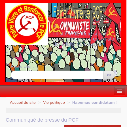
«
l’histoire de toute société
jusqu’à nos jours est l’histoire
de la lutte de classes
»
Rechercher :
>>
Vie politique
Accueil du site
>
Vie politique
>
Habemus candidatum
!
Lutter, Unir...
Communiqué de presse du
PCF
Internationale