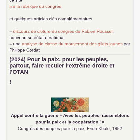
lire la rubrique du congrès
et quelques articles clés complémentaires
–
discours de clôture du congrès de Fabien Roussel
,
nouveau secrétaire national
–
une
analyse de classe du mouvement des gilets jaunes
par
Philippe Cordat
–
un texte de Jean-Claude Delaunay
le marxisme est la
(2024) Pour la paix, pour les peuples,
science sociale de notre temps
partout, faire reculer l’extrême-droite et
–
un appel
proposé aux partis communistes et ouvrier
l’
OTAN
d’Europe
–
demandez
le numéro 10 de la revue Unir les Communistes
!
–
les
cinq chantiers pour contribuer au débat sur le projet
communiste
Appel contre la guerre «
Avec les peuples, rassemblons
pour la paix et la coopération
!
»
Congrès des peuples pour la paix, Frida Khalo, 1952