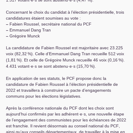
1.317 votant
·
e
·
s se sont abstenu
·
e
·
s (4,47
%).
Concernant le choix du candidat à l’élection présidentielle, trois
candidatures étaient soumises au vote :
–
Fabien Roussel, secrétaire national du
PCF
–
Emmanuel Dang Tran
–
Grégoire Munck
La candidature de Fabien Roussel est majoritaire avec 23.225
voix (82,32
%). Celle d’Emmanuel Dang Tran recueille 512 voix
(1,81
%). Et celle de Grégoire Munck recueille 46 voix (0,16
%).
4.431 votant
·
e
·
s se sont abstenu
·
e
·
s (15,70
%).
En application de ses statuts, le
PCF
propose donc la
candidature de Fabien Roussel à l’élection présidentielle de
2022 et travaillera à construire un pacte d’engagements
communs pour les élections législatives.
Après la conférence nationale du
PCF
dont les choix sont
aujourd’hui confirmés par les adhérent
·
e
·
s, une nouvelle étape
de l’engagement des communistes pour les échéances de 2022
est franchie. Il revient désormais au conseil national du
PCF
,
ainsi qu’aux conseils départementaux, de travailler à la mise en