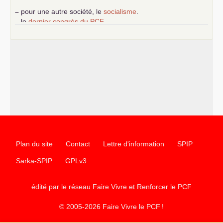
–
pour une autre société, le
socialisme
.
–
le
dernier congrès du
PCF
e
–
contribution de jeunes communistes au 39
congrès :
Six
chantiers pour affirmer l’ambition révolutionnaire du
PCF
–
un texte de Jean-Claude Delaunay
le marxisme est la
science sociale de notre temps
–
un appel
proposé aux partis communistes et ouvrier
d’Europe
–
les
cinq chantiers pour contribuer au débat sur le projet
communiste
Plan du site
Contact
Lettre d'information
SPIP
Sarka-SPIP
GPLv3
édité par le réseau Faire Vivre et Renforcer le
PCF
© 2005-2026 Faire Vivre le
PCF
!