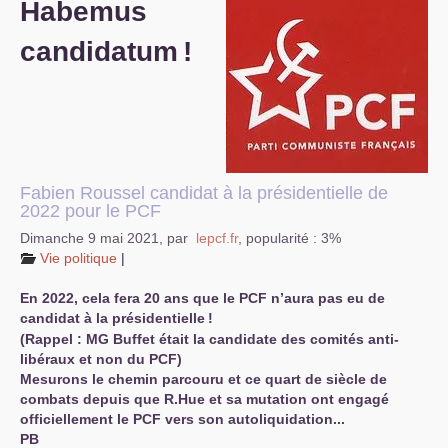
Habemus
S’organiser
candidatum
!
Comprendre...
Vie du site
Fabien Roussel candidat à la présidentielle de
2022 pour le
PCF
Dimanche 9 mai 2021
,
par
lepcf.fr
,
popularité : 3%
Vie politique
|
En 2022, cela fera 20 ans que le
PCF
n’aura pas eu de
candidat à la présidentielle
!
(Rappel :
MG
Buffet était la candidate des comités anti-
libéraux et non du
PCF
)
Mesurons le chemin parcouru et ce quart de siècle de
combats depuis que R.Hue et sa mutation ont engagé
officiellement le
PCF
vers son autoliquidation...
PB