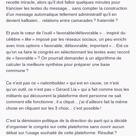
recette miracle, alors qu’il doit falloir quelques minutes pour
franciser les textes du message... sans compter la construction
d’un message automatique tellement administratif qu’il en
devient kafkaien... relations entre camarades
? fraternité
?
Et puis le cœur de l’outil «
favorable/défavorable
»... inspiré du
célèbre «
like
» imposé par les réseaux sociaux, un peu enrichi
avec trois options «
favorable, défavorable, important
»... Est-ce
qu’on va faire le congrès en sélectionnant les textes avec record
de «
favorable
»
? On pourrait demander à un algorithme de
calculer la meilleure synthèse pour préparer une base
commune
?
Ce n’est pas ce «
nationbuilder
» qui est en cause, ce n’est
qu’un outil, ce n’est pas «
Gérard Lia
» qui a fait comme tous les
militants qui découvrent la plateforme dont personne ne sait
comment elle fonctionne
; il a cliqué... j’ai d’ailleurs fait la même
chose en cliquant sur les 3 choix... c’est possible
!
C’est la démission politique de la direction du parti qui a décidé
d’organiser le congrès sur cette plateforme sans ouvrir aucun
débat sur l’usage souhaité de cette plateforme. Résultat
?