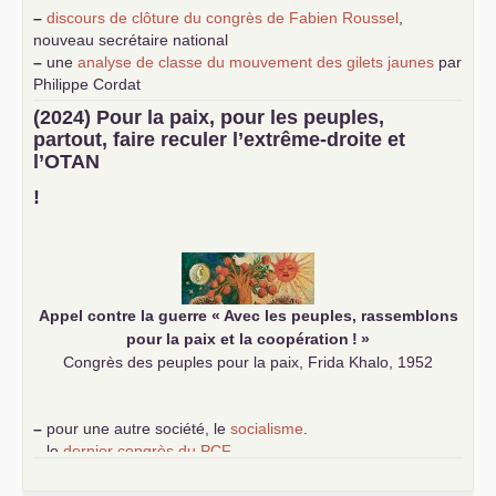
–
discours de clôture du congrès de Fabien Roussel
,
nouveau secrétaire national
–
une
analyse de classe du mouvement des gilets jaunes
par
Philippe Cordat
–
un texte de Jean-Claude Delaunay
le marxisme est la
(2024) Pour la paix, pour les peuples,
science sociale de notre temps
partout, faire reculer l’extrême-droite et
–
un appel
proposé aux partis communistes et ouvrier
l’
OTAN
d’Europe
–
demandez
le numéro 10 de la revue Unir les Communistes
!
–
les
cinq chantiers pour contribuer au débat sur le projet
communiste
Appel contre la guerre «
Avec les peuples, rassemblons
pour la paix et la coopération
!
»
Congrès des peuples pour la paix, Frida Khalo, 1952
–
pour une autre société, le
socialisme
.
–
le
dernier congrès du
PCF
e
–
contribution de jeunes communistes au 39
congrès :
Six
chantiers pour affirmer l’ambition révolutionnaire du
PCF