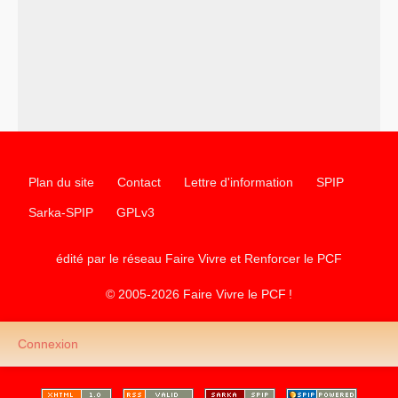
–
un texte de Jean-Claude Delaunay
le marxisme est la
science sociale de notre temps
–
un appel
proposé aux partis communistes et ouvrier
d’Europe
–
les
cinq chantiers pour contribuer au débat sur le projet
communiste
Plan du site
Contact
Lettre d'information
SPIP
Sarka-SPIP
GPLv3
édité par le réseau Faire Vivre et Renforcer le
PCF
© 2005-2026 Faire Vivre le
PCF
!
Connexion