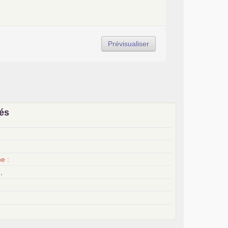
iés
x
e :
,