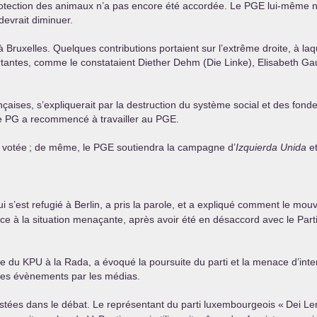
protection des animaux n’a pas encore été accordée. Le
PGE
lui-même n
devrait diminuer.
à Bruxelles. Quelques contributions portaient sur l’extrême droite, à laq
rtantes, comme le constataient Diether Dehm (Die Linke), Elisabeth Gau
ançaises, s’expliquerait par la destruction du système social et des fo
le
PG
a recommencé à travailler au
PGE
.
 votée
; de même, le
PGE
soutiendra la campagne d’
Izquierda Unida
e
qui s’est refugié à Berlin, a pris la parole, et a expliqué comment le 
ace à la situation menaçante, après avoir été en désaccord avec le Part
re du
KPU
à la Rada, a évoqué la poursuite du parti et la menace d’inte
n des évènements par les médias.
stées dans le débat. Le représentant du parti luxembourgeois «
Dei Le