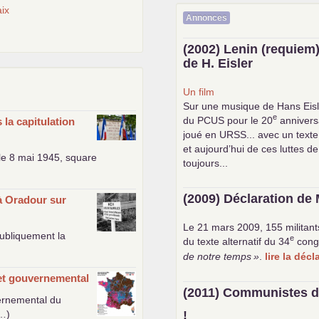
ix
Annonces
(2002) Lenin (requiem)
de H. Eisler
Un film
Sur une musique de Hans Eisl
e
du
PCUS
pour le 20
anniversa
 la capitulation
joué en
URSS
... avec un text
et aujourd’hui de ces luttes de
 le 8 mai 1945, square
toujours...
(2009) Déclaration de 
 à Oradour sur
Le 21 mars 2009, 155 militant
publiquement la
e
du texte alternatif du 34
cong
de notre temps
»
.
lire la déc
et gouvernemental
(2011) Communistes d
vernemental du
(…)
!