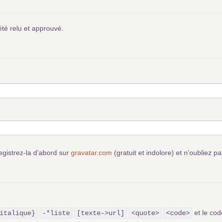
été relu et approuvé.
egistrez-la d’abord sur
gravatar.com
(gratuit et indolore) et n’oubliez pa
et le c
italique}
-*liste
[texte->url]
<quote>
<code>