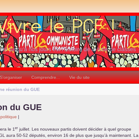
iété jusqu’à nos jours est l’histoire de la lutte de classes
S’organiser
Comprendre...
Vie du site
ne réunion du
GUE
on du
GUE
 politique
|
er
era le 1
juillet. Les nouveaux partis doivent décider à quel groupe
GL
aura 50-52 députés, environ 16 de plus que jusqu’à maintenant. La