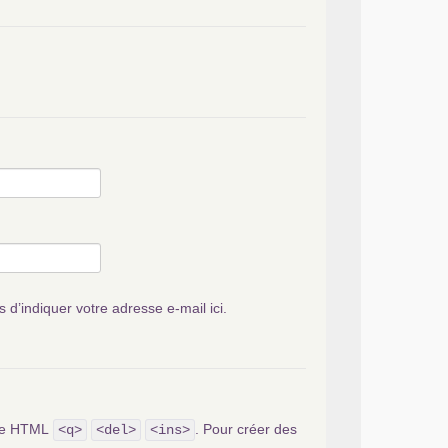
s d’indiquer votre adresse e-mail ici.
ode HTML
. Pour créer des
<q>
<del>
<ins>