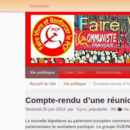
Connexion
«
l’histoire de toute soc
»
Vie politique
Lutter, Unir...
Internationale
Accueil du site
>
Vie politique
>
Compte-rendu d’u
Compte-rendu d’une réuni
Vendredi 20 juin 2014
,
par
Sigrid
,
popularité : 3%
Vie
La nouvelle législature au parlement européen commenc
parlementaire ils souhaitent participer. Le groupe
GUE
/
N