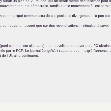
 il y aurait un plan de V. Poutine, qui utiliserait même des fascistes po
 mouvement pour la démocratie, tandis que le mouvement à l’est serait 
 un communiqué commun issu de ces positions divergentes, n’a pas été po
ible de trouver un accord que sur des revendications minimales, à savoi
(parti communiste allemand) une nouvelle lettre ouverte du
PC
ukrainie
liée par le
PCF
. Le journal JungeWelt rapporte que, malgré l’annonce d
t de l’Ukraine continuent.