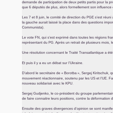
demande de participation de deux petits partis pour la 
que 6 députés de plus, alors formellement son influence 
Les 7 et 8 juin, le comité de direction du
PGE
s’est réuni 
la gauche aurait laissé la place dans des questions impo
Communista).
Le vote
FN
, qui s’est exprimé dans toutes les régions fr
représentant du
PG
. Après un retrait de plusieurs mois, 
Une résolution concernant le Traité Transatlantique a été
Et puis il y a eu un débat sur l’Ukraine.
D’abord le secrétaire de «
Borotba
», Sergej Kiritschuk, 
mouvement réactionnaire, soutenu par les
US
et l’
UE
. F
nouveau solidarisé avec le
KPU
.
Sergej Gudjenko, le co-président du groupe parlementai
de faire connaitre leurs positions, contre la déformatio
Ensuite des graves divergences d’opinion se sont manife