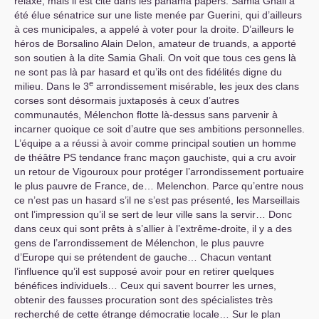
relaxé, mais il est cité dans les panama papers. Samia Ghali a
été élue sénatrice sur une liste menée par Guerini, qui d’ailleurs
à ces municipales, a appelé à voter pour la droite. D’ailleurs le
héros de Borsalino Alain Delon, amateur de truands, a apporté
son soutien à la dite Samia Ghali. On voit que tous ces gens là
ne sont pas là par hasard et qu’ils ont des fidélités digne du
e
milieu. Dans le 3
arrondissement misérable, les jeux des clans
corses sont désormais juxtaposés à ceux d’autres
communautés, Mélenchon flotte là-dessus sans parvenir à
incarner quoique ce soit d’autre que ses ambitions personnelles.
L’équipe a a réussi à avoir comme principal soutien un homme
de théâtre
PS
tendance franc maçon gauchiste, qui a cru avoir
un retour de Vigouroux pour protéger l’arrondissement portuaire
le plus pauvre de France, de… Melenchon. Parce qu’entre nous
ce n’est pas un hasard s’il ne s’est pas présenté, les Marseillais
ont l’impression qu’il se sert de leur ville sans la servir… Donc
dans ceux qui sont prêts à s’allier à l’extrême-droite, il y a des
gens de l’arrondissement de Mélenchon, le plus pauvre
d’Europe qui se prétendent de gauche… Chacun ventant
l’influence qu’il est supposé avoir pour en retirer quelques
bénéfices individuels… Ceux qui savent bourrer les urnes,
obtenir des fausses procuration sont des spécialistes très
recherché de cette étrange démocratie locale… Sur le plan