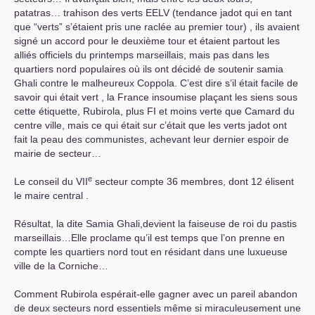
patatras… trahison des verts
EELV
(tendance jadot qui en tant
que “verts” s’étaient pris une raclée au premier tour) , ils avaient
signé un accord pour le deuxième tour et étaient partout les
alliés officiels du printemps marseillais, mais pas dans les
quartiers nord populaires où ils ont décidé de soutenir samia
Ghali contre le malheureux Coppola. C’est dire s’il était facile de
savoir qui était vert , la France insoumise plaçant les siens sous
cette étiquette, Rubirola, plus
FI
et moins verte que Camard du
centre ville, mais ce qui était sur c’était que les verts jadot ont
fait la peau des communistes, achevant leur dernier espoir de
mairie de secteur…
e
Le conseil du
VII
secteur compte 36 membres, dont 12 élisent
le maire central .
Résultat, la dite Samia Ghali,devient la faiseuse de roi du pastis
marseillais…Elle proclame qu’il est temps que l’on prenne en
compte les quartiers nord tout en résidant dans une luxueuse
ville de la Corniche…
Comment Rubirola espérait-elle gagner avec un pareil abandon
de deux secteurs nord essentiels même si miraculeusement une