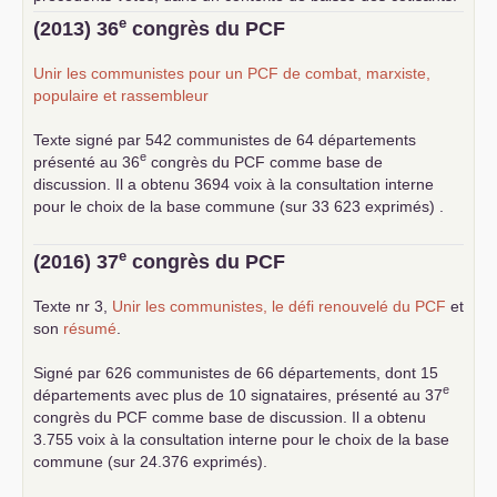
... lire la suite
e
(2013) 36
congrès du
PCF
Unir les communistes pour un
PCF
de combat, marxiste,
populaire et rassembleur
Texte signé par 542 communistes de 64 départements
e
présenté au 36
congrès du
PCF
comme base de
discussion. Il a obtenu 3694 voix à la consultation interne
pour le choix de la base commune (sur 33 623 exprimés) .
e
(2016) 37
congrès du
PCF
Texte nr 3,
Unir les communistes, le défi renouvelé du
PCF
et
son
résumé
.
Signé par 626 communistes de 66 départements, dont 15
e
départements avec plus de 10 signataires, présenté au 37
congrès du
PCF
comme base de discussion. Il a obtenu
3.755 voix à la consultation interne pour le choix de la base
commune (sur 24.376 exprimés).