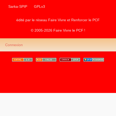
Sarka-SPIP
GPLv3
édité par le réseau Faire Vivre et Renforcer le
PCF
© 2005-2026 Faire Vivre le
PCF
!
Connexion