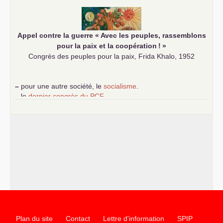
communiste
Appel contre la guerre «
Avec les peuples, rassemblons
pour la paix et la coopération
!
»
Congrès des peuples pour la paix, Frida Khalo, 1952
–
pour une autre société, le
socialisme
.
–
le
dernier congrès du
PCF
e
–
contribution de jeunes communistes au 39
congrès :
Six
chantiers pour affirmer l’ambition révolutionnaire du
PCF
–
un texte de Jean-Claude Delaunay
le marxisme est la
science sociale de notre temps
–
un appel
proposé aux partis communistes et ouvrier
d’Europe
–
les
cinq chantiers pour contribuer au débat sur le projet
communiste
Plan du site
Contact
Lettre d'information
SPIP