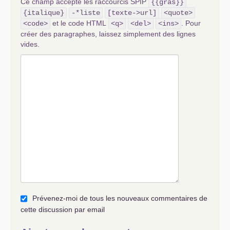
Ce champ accepte les raccourcis SPIP
{{gras}}
{italique}
-*liste
[texte->url]
<quote>
et le code HTML
. Pour
<code>
<q>
<del>
<ins>
créer des paragraphes, laissez simplement des lignes
vides.
Prévenez-moi de tous les nouveaux commentaires de
cette discussion par email