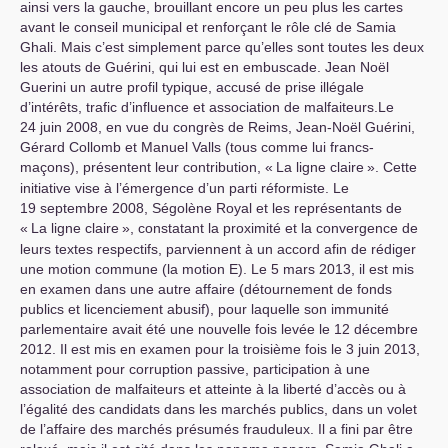
ainsi vers la gauche, brouillant encore un peu plus les cartes
avant le conseil municipal et renforçant le rôle clé de Samia
Ghali. Mais c’est simplement parce qu’elles sont toutes les deux
les atouts de Guérini, qui lui est en embuscade. Jean Noël
Guerini un autre profil typique, accusé de prise illégale
d’intérêts, trafic d’influence et association de malfaiteurs.Le
24 juin 2008, en vue du congrès de Reims, Jean-Noël Guérini,
Gérard Collomb et Manuel Valls (tous comme lui francs-
maçons), présentent leur contribution, «
La ligne claire
». Cette
initiative vise à l’émergence d’un parti réformiste. Le
19 septembre 2008, Ségolène Royal et les représentants de
«
La ligne claire
», constatant la proximité et la convergence de
leurs textes respectifs, parviennent à un accord afin de rédiger
une motion commune (la motion E). Le 5 mars 2013, il est mis
en examen dans une autre affaire (détournement de fonds
publics et licenciement abusif), pour laquelle son immunité
parlementaire avait été une nouvelle fois levée le 12 décembre
2012. Il est mis en examen pour la troisième fois le 3 juin 2013,
notamment pour corruption passive, participation à une
association de malfaiteurs et atteinte à la liberté d’accès ou à
l’égalité des candidats dans les marchés publics, dans un volet
de l’affaire des marchés présumés frauduleux. Il a fini par être