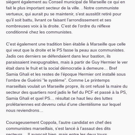
siègent également au Conseil municipal de Marseille ce qui en
fait le plus important secteur de la ville. . Notre communiste
vertueux, qui aurait pu se maintenir, s’est aussitôt retiré pour
qu’il soit battu, livrant ce faisant l’arrondissement et ses
nombreuses voix à la droite. C’est de l’ordre du réflexe
conditionné chez les communistes.
C’est également une tradition bien établie à Marseille que celle
qui veut que la droite et le
PS
fasse la peau aux communistes.
Jadis ces derniers se défendaient dans leur bastion, ils
paraissaient inexpugnables, mais à partir de Guy Hermier le ver
était dans le fruit et la social démocratie à demeure… Bref
Samia Ghali et les restes de l’époque Hermier ont installé sous
l’ombre de Guérini “le système”. Comme Le printemps
marseillais voulait un Marseille propre, ils ont refusé la maire du
secteur des quartiers nord jadis le fief du
PCF
et passé à la
PS
,
Samia Ghali et quel
PS
… résultat ce haut lieu des luttes
prolétariennes est devenu celui d’une clientélisme sur lequel
nous reviendrons…
Courageusement Coppola, l’autre candidat en chef des
communistes marseillais, s’est lancé à l’assaut des dits
secteurs… Il avançait bien, mais entre les deux tours,