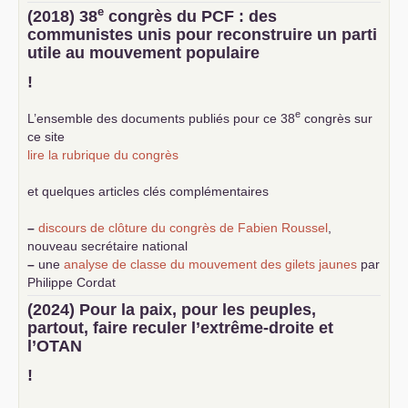
e
(2018) 38
congrès du
PCF
: des
communistes unis pour reconstruire un parti
utile au mouvement populaire
!
e
L’ensemble des documents publiés pour ce 38
congrès sur
ce site
lire la rubrique du congrès
et quelques articles clés complémentaires
–
discours de clôture du congrès de Fabien Roussel
,
nouveau secrétaire national
–
une
analyse de classe du mouvement des gilets jaunes
par
Philippe Cordat
–
un texte de Jean-Claude Delaunay
le marxisme est la
(2024) Pour la paix, pour les peuples,
science sociale de notre temps
partout, faire reculer l’extrême-droite et
–
un appel
proposé aux partis communistes et ouvrier
l’
OTAN
d’Europe
–
demandez
le numéro 10 de la revue Unir les Communistes
!
–
les
cinq chantiers pour contribuer au débat sur le projet