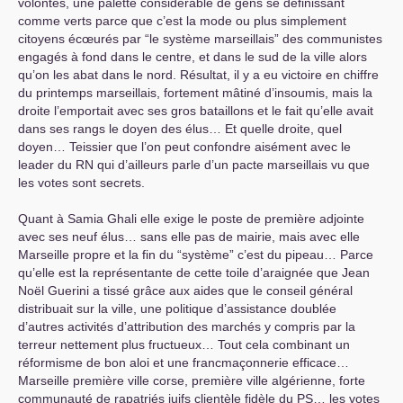
volontés, une palette considérable de gens se définissant
comme verts parce que c’est la mode ou plus simplement
citoyens écœurés par “le système marseillais” des communistes
engagés à fond dans le centre, et dans le sud de la ville alors
qu’on les abat dans le nord. Résultat, il y a eu victoire en chiffre
du printemps marseillais, fortement mâtiné d’insoumis, mais la
droite l’emportait avec ses gros bataillons et le fait qu’elle avait
dans ses rangs le doyen des élus… Et quelle droite, quel
doyen… Teissier que l’on peut confondre aisément avec le
leader du
RN
qui d’ailleurs parle d’un pacte marseillais vu que
les votes sont secrets.
Quant à Samia Ghali elle exige le poste de première adjointe
avec ses neuf élus… sans elle pas de mairie, mais avec elle
Marseille propre et la fin du “système” c’est du pipeau… Parce
qu’elle est la représentante de cette toile d’araignée que Jean
Noël Guerini a tissé grâce aux aides que le conseil général
distribuait sur la ville, une politique d’assistance doublée
d’autres activités d’attribution des marchés y compris par la
terreur nettement plus fructueux… Tout cela combinant un
réformisme de bon aloi et une francmaçonnerie efficace…
Marseille première ville corse, première ville algérienne, forte
communauté de rapatriés juifs clientèle fidèle du
PS
… les votes