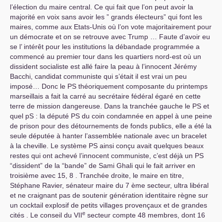
l’élection du maire central. Ce qui fait que l’on peut avoir la
majorité en voix sans avoir les ” grands électeurs” qui font les
maires, comme aux Etats-Unis où l’on vote majoritairement pour
un démocrate et on se retrouve avec Trump … Faute d’avoir eu
se l’ intérêt pour les institutions la débandade programmée a
commencé au premier tour dans les quartiers nord-est où un
dissident socialiste est allé faire la peau à l’innocent Jérémy
Bacchi, candidat communiste qui s’était il est vrai un peu
imposé… Donc le
PS
théoriquement composante du printemps
marseillais a fait la carré au secrétaire fédéral égaré en cette
terre de mission dangereuse. Dans la tranchée gauche le
PS
et
quel pS : la député
PS
du coin condamnée en appel à une peine
de prison pour des détournements de fonds publics, elle a été la
seule députée à hanter l’assemblée nationale avec un bracelet
à la cheville. Le système
PS
ainsi conçu avait quelques beaux
restes qui ont achevé l’innocent communiste, c’est déjà un
PS
“dissident” de la “bande” de Sami Ghali qui le fait arriver en
troisième avec 15, 8 . Tranchée droite, le maire en titre,
Stéphane Ravier, sénateur maire du 7 ème secteur, ultra libéral
et ne craignant pas de soutenir génération identitaire règne sur
un cocktail explosif de petits villages provençaux et de grandes
e
cités . Le conseil du
VII
secteur compte 48 membres, dont 16