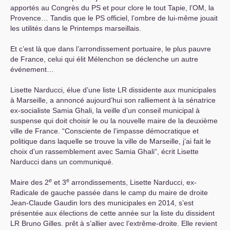
apportés au Congrès du
PS
et pour clore le tout Tapie, l’
OM
, la
Provence… Tandis que le
PS
officiel, l’ombre de lui-même jouait
les utilités dans le Printemps marseillais.
Et c’est là que dans l’arrondissement portuaire, le plus pauvre
de France, celui qui élit Mélenchon se déclenche un autre
événement…
Lisette Narducci, élue d’une liste
LR
dissidente aux municipales
à Marseille, a annoncé aujourd’hui son ralliement à la sénatrice
ex-socialiste Samia Ghali, la veille d’un conseil municipal à
suspense qui doit choisir le ou la nouvelle maire de la deuxième
ville de France. “Consciente de l’impasse démocratique et
politique dans laquelle se trouve la ville de Marseille, j’ai fait le
choix d’un rassemblement avec Samia Ghali“, écrit Lisette
Narducci dans un communiqué.
e
e
Maire des 2
et 3
arrondissements, Lisette Narducci, ex-
Radicale de gauche passée dans le camp du maire de droite
Jean-Claude Gaudin lors des municipales en 2014, s’est
présentée aux élections de cette année sur la liste du dissident
LR
Bruno Gilles. prêt à s’allier avec l’extrême-droite. Elle revient