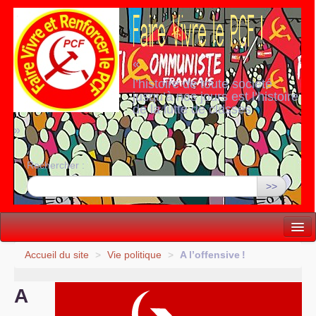
«
l’histoire de toute société
jusqu’à nos jours est l’histoire
de la lutte de classes
»
Rechercher :
>>
Vie politique
Accueil du site
>
Vie politique
>
A l’offensive
!
Lutter, Unir...
A
Internationale