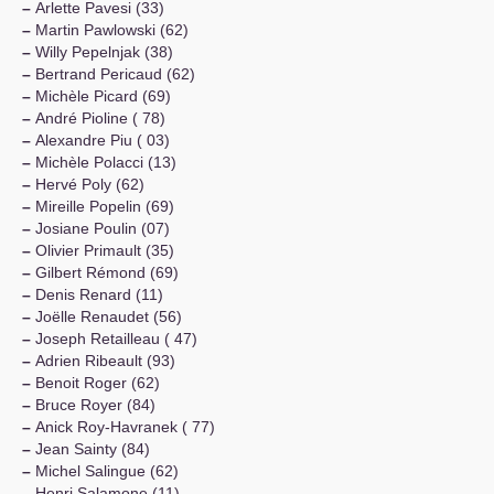
–
Arlette Pavesi (33)
–
Martin Pawlowski (62)
–
Willy Pepelnjak (38)
–
Bertrand Pericaud (62)
–
Michèle Picard (69)
–
André Pioline ( 78)
–
Alexandre Piu ( 03)
–
Michèle Polacci (13)
–
Hervé Poly (62)
–
Mireille Popelin (69)
–
Josiane Poulin (07)
–
Olivier Primault (35)
–
Gilbert Rémond (69)
–
Denis Renard (11)
–
Joëlle Renaudet (56)
–
Joseph Retailleau ( 47)
–
Adrien Ribeault (93)
–
Benoit Roger (62)
–
Bruce Royer (84)
–
Anick Roy-Havranek ( 77)
–
Jean Sainty (84)
–
Michel Salingue (62)
–
Henri Salamone (11)