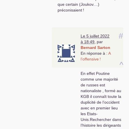
que certain (Joukov....)
préconisaient
!
#
Le 5 juillet 2022
à 18:49
,
par
Bernard Sarton
En réponse à :
A
l’offensive
!
^
En effet Poutine
comme une majorité
de russes est
nationaliste , formé au
KGB
il connaît toute la
duplicité de l’occident
avec en premier lieu
les Etats-
Unis.Rechercher dans
l’histoire les dirigeants