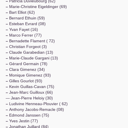
–
Patricia Duvieubourg (62)
–
Marie-Christine Eigeldinger (69)
–
Bart Elliot (62)
–
Bernard Ethuin (59)
–
Esteban Evrard (08)
–
Yvan Fayet (16)
–
Marco Ferrer (77)
–
Bernadette Flament ( 72)
–
Christian Forgeot (3)
–
Claude Garabedian (13)
–
Marie-Claude Gargani (13)
–
Gérard Germain (78)
–
Clara Gimenez (34)
–
Monique Gimenez (93)
–
Gilles Gourlot (93)
–
Kevin Guillas-Cavan (75)
–
Jean-Marc Guilloux (66)
— Jean-Pierre Heloiy (30)
–
Ludivine Henneau-Plouvier ( 62)
–
Anthony Jacobs-Remacle (08)
–
Edmond Janssen (75)
–
Yves Jestin (77)
–
Jonathan Juillard (84)