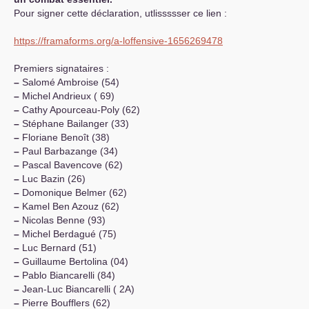
Pour signer cette déclaration, utlissssser ce lien :
https://framaforms.org/a-loffensive-1656269478
Premiers signataires :
–
Salomé Ambroise (54)
–
Michel Andrieux ( 69)
–
Cathy Apourceau-Poly (62)
–
Stéphane Bailanger (33)
–
Floriane Benoît (38)
–
Paul Barbazange (34)
–
Pascal Bavencove (62)
–
Luc Bazin (26)
–
Domonique Belmer (62)
–
Kamel Ben Azouz (62)
–
Nicolas Benne (93)
–
Michel Berdagué (75)
–
Luc Bernard (51)
–
Guillaume Bertolina (04)
–
Pablo Biancarelli (84)
–
Jean-Luc Biancarelli ( 2A)
–
Pierre Boufflers (62)