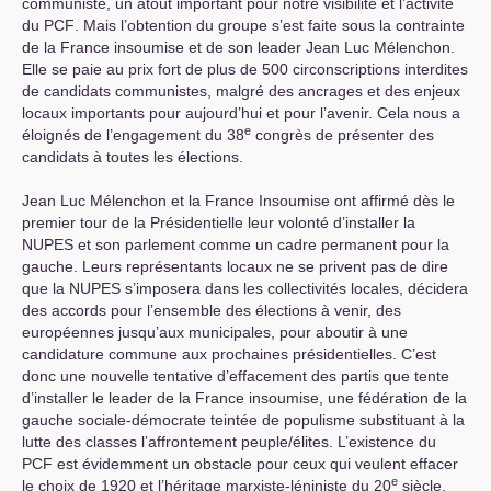
communiste, un atout important pour notre visibilité et l’activité
du
PCF
. Mais l’obtention du groupe s’est faite sous la contrainte
de la France insoumise et de son leader Jean Luc Mélenchon.
Elle se paie au prix fort de plus de 500 circonscriptions interdites
de candidats communistes, malgré des ancrages et des enjeux
locaux importants pour aujourd’hui et pour l’avenir. Cela nous a
e
éloignés de l’engagement du 38
congrès de présenter des
candidats à toutes les élections.
Jean Luc Mélenchon et la France Insoumise ont affirmé dès le
premier tour de la Présidentielle leur volonté d’installer la
NUPES
et son parlement comme un cadre permanent pour la
gauche. Leurs représentants locaux ne se privent pas de dire
que la
NUPES
s’imposera dans les collectivités locales, décidera
des accords pour l’ensemble des élections à venir, des
européennes jusqu’aux municipales, pour aboutir à une
candidature commune aux prochaines présidentielles. C’est
donc une nouvelle tentative d’effacement des partis que tente
d’installer le leader de la France insoumise, une fédération de la
gauche sociale-démocrate teintée de populisme substituant à la
lutte des classes l’affrontement peuple/élites. L’existence du
PCF
est évidemment un obstacle pour ceux qui veulent effacer
e
le choix de 1920 et l’héritage marxiste-léniniste du 20
siècle.