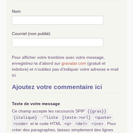
Vénézuéla-Bolivie et
même les Russes etc
Nom
...Timorés les français ,
ça dépend à quel
moment
???
Courriel (non publié)
Pour afficher votre trombine avec votre message,
enregistrez-la d’abord sur
gravatar.com
(gratuit et
indolore) et n’oubliez pas d’indiquer votre adresse e-mail
ici.
Ajoutez votre commentaire ici
Texte de votre message
Ce champ accepte les raccourcis SPIP
{{gras}}
{italique}
-*liste
[texte->url]
<quote>
et le code HTML
. Pour
<code>
<q>
<del>
<ins>
créer des paragraphes, laissez simplement des lignes