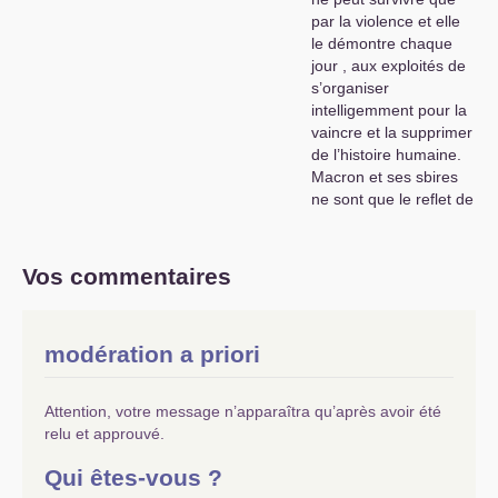
par la violence et elle
le démontre chaque
jour , aux exploités de
s’organiser
intelligemment pour la
vaincre et la supprimer
de l’histoire humaine.
Macron et ses sbires
ne sont que le reflet de
nos faiblesses
révolutionnaires. Les
salariés, par leur
Vos commentaires
nombre , ont un
rapport de forces
évident , à eux de faire
modération a priori
leurs preuves devant
l’histoire et les futures
générations comme
Attention, votre message n’apparaîtra qu’après avoir été
d’autres ont su le faire
relu et approuvé.
dans d’autres pays
comme la Chine-Cuba-
Qui êtes-vous ?
Vietnam-Corée-