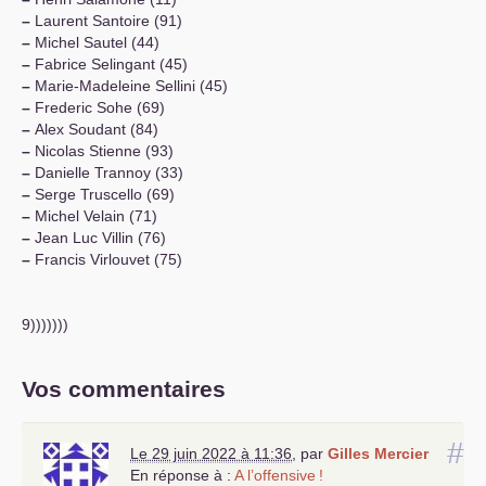
–
Laurent Santoire (91)
–
Michel Sautel (44)
–
Fabrice Selingant (45)
–
Marie-Madeleine Sellini (45)
–
Frederic Sohe (69)
–
Alex Soudant (84)
–
Nicolas Stienne (93)
–
Danielle Trannoy (33)
–
Serge Truscello (69)
–
Michel Velain (71)
–
Jean Luc Villin (76)
–
Francis Virlouvet (75)
9)))))))
Vos commentaires
#
Le 29 juin 2022 à 11:36
,
par
Gilles Mercier
En réponse à :
A l’offensive
!