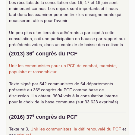
Les résultats de la consultation des 16, 17 et 18 juin sont
maintenant connus. Les enjeux sont importants et il nous
faut donc les examiner pour en tirer les enseignements qui
nous seront utiles pour l’avenir.
Un peu plus d’un tiers des adhérents a participé à cette
consultation, soit une participation en hausse par rapport aux
précédents votes, dans un contexte de baisse des cotisants.
... lire la suite
e
(2013) 36
congrès du
PCF
Unir les communistes pour un
PCF
de combat, marxiste,
populaire et rassembleur
Texte signé par 542 communistes de 64 départements
e
présenté au 36
congrès du
PCF
comme base de
discussion. Il a obtenu 3694 voix à la consultation interne
pour le choix de la base commune (sur 33 623 exprimés) .
e
(2016) 37
congrès du
PCF
Texte nr 3,
Unir les communistes, le défi renouvelé du
PCF
et
son
résumé
.