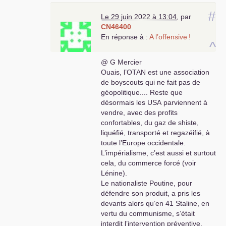
campagne «
des jours heureux
», mais les jours
#
heureux c’est plutôt nunuche en regard de la
Le 29 juin 2022 à 13:04
,
par
violence sociale et de la nécessité de rupture
CN46400
avec la politique du pouvoir. Les jours heureux
En réponse à :
A l’offensive
!
^
c’est du marketing pas de la politique.
!
Enfin la guerre serait due à l’Otan
!! C’est une
@ G Mercier
plaisanterie
! C’est quand même la Russie qui
Ouais, l’
OTAN
est une association
envahit l’Ukraine. L’impérialisme n’est pas
de boyscouts qui ne fait pas de
restreint aux
USA
. Vous êtes communistes et
géopolitique.... Reste que
vous fermez les yeux sur le discours de Poutine
désormais les
USA
parviennent à
du 21 février qui tire à boulet rouge sur Lénine
vendre, avec des profits
et les bolcheviks accusés d’être responsables
confortables, du gaz de shiste,
de l’indépendance de l’Ukraine. Il s’agit d’une
liquéfié, transporté et regazéifié, à
guerre impérialiste qui a pour but de faire
toute l’Europe occidentale.
revenir l’Ukraine dans le giron de la Russie afin
L’impérialisme, c’est aussi et surtout
de la garder dans sa zone d’influence quel que
cela, du commerce forcé (voir
soit le prix à payer pour les peuples ukrainiens
Lénine).
et russe. Je rappelle que les personnages
Le nationaliste Poutine, pour
historiques de référence de V Poutine sont
défendre son produit, a pris les
e
Pierre 1
Catherine 2 et… Stolypine Premier
devants alors qu’en 41 Staline, en
ministre de Nicolas
II
qui fit pendre plus de 3000
vertu du communisme, s’était
opposants au régime, sans commentaire
!
interdit l’intervention préventive,