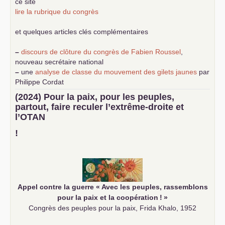
ce site
lire la rubrique du congrès
et quelques articles clés complémentaires
–
discours de clôture du congrès de Fabien Roussel
,
nouveau secrétaire national
–
une
analyse de classe du mouvement des gilets jaunes
par
Philippe Cordat
–
un texte de Jean-Claude Delaunay
le marxisme est la
(2024) Pour la paix, pour les peuples,
science sociale de notre temps
partout, faire reculer l’extrême-droite et
–
un appel
proposé aux partis communistes et ouvrier
l’
OTAN
d’Europe
–
demandez
le numéro 10 de la revue Unir les Communistes
!
–
les
cinq chantiers pour contribuer au débat sur le projet
communiste
Appel contre la guerre «
Avec les peuples, rassemblons
pour la paix et la coopération
!
»
Congrès des peuples pour la paix, Frida Khalo, 1952