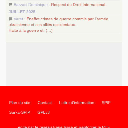
Barzasi Dominique :
Respect du Droit International.
JUILLET 2025
Varet :
Eneffet crimes de guerre commis par l’armée
ukrainienne et ses alliés occidentaux.
Halte à la guerre et. (…)
Plan du site
Contact
Lettre d'information
SPIP
Sarka-SPIP
GPLv3
édité par le réseau Faire Vivre et Renforcer le
PCF