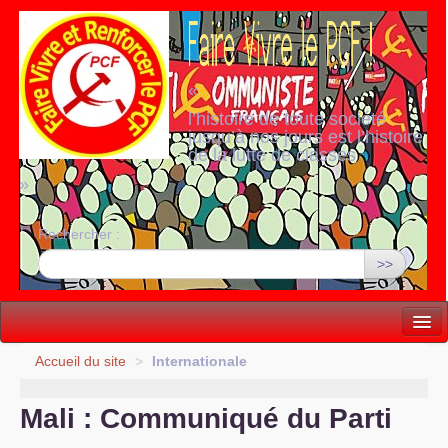
«
l’histoire de toute société
jusqu’à nos jours est l’histoire
de la lutte de classes
»
Rechercher :
>>
Vie politique
Accueil du site
>
Internationale
Lutter, Unir...
Mali : Communiqué du Parti
Internationale