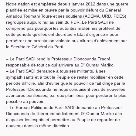
Notre nation est empêtrée depuis janvier 2012 dans une guerre
planifiée et mise en œuvre par le pouvoir défunt du Général
Amadou Toumani Touré et ses soutiens (
ADEMA
,
URD
,
PDES
)
regroupés aujourd’hui au sein du
FDR
. Le Parti
SADI
ne
comprend pas pourquoi les autorités maliennes profitent de
cette période qu’elles ont décrétée «
Etat d’urgence
» pour
perpétrer une arrestation violente aux allures d’enlèvement sur
le Secrétaire Général du Parti.
–
Le Parti
SADI
rend le Professeur Dioncounda Traoré
r
responsable de tout ce qui arrivera au D
Oumar Mariko.
–
Le Parti
SADI
demande à tous ses militants, à ses
sympathisants et à tout le Peuple de rester mobiliser en cette
période difficile, afin d’éviter que le pouvoir de fait dirigé par le
Professeur Dioncounda ne nous conduisent vers de nouvelles
aventures périlleuses, par eux planifiées, pour perdurer le plus
possible au pouvoir.
–
Le Bureau Politique du Parti
SADI
demande au Professeur
r
Dioncounda de libérer immédiatement D
Oumar Mariko afin
d’apaiser les esprits et permettre au Peuple de regarder de
nouveau dans la même direction.