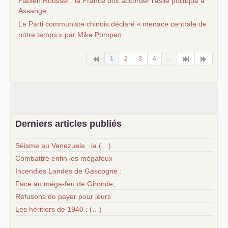
Fabien Roussel : la France doit accorder l’asile politique à
Assange
Le Parti communiste chinois déclaré «
menace centrale de
notre temps
» par Mike Pompeo
1
2
3
4
...
Derniers articles publiés
Séisme au Venezuela : la (…)
Combattre enfin les mégafeux
Incendies Landes de Gascogne :
Face au méga-feu de Gironde,
Refusons de payer pour leurs
Les héritiers de 1940 : (…)