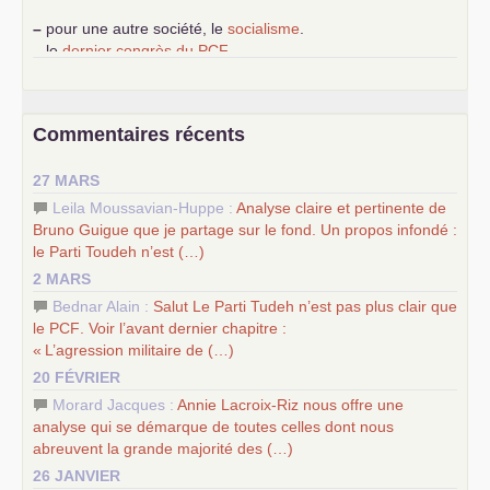
–
pour une autre société, le
socialisme
.
–
le
dernier congrès du
PCF
e
–
contribution de jeunes communistes au 39
congrès :
Six
chantiers pour affirmer l’ambition révolutionnaire du
PCF
–
un texte de Jean-Claude Delaunay
le marxisme est la
Commentaires récents
science sociale de notre temps
–
un appel
proposé aux partis communistes et ouvrier
27 MARS
d’Europe
–
les
cinq chantiers pour contribuer au débat sur le projet
Leila Moussavian-Huppe :
Analyse claire et pertinente de
communiste
Bruno Guigue que je partage sur le fond. Un propos infondé :
le Parti Toudeh n’est (…)
2 MARS
Bednar Alain :
Salut Le Parti Tudeh n’est pas plus clair que
le
PCF
. Voir l’avant dernier chapitre :
«
L’agression militaire de (…)
20 FÉVRIER
Morard Jacques :
Annie Lacroix-Riz nous offre une
analyse qui se démarque de toutes celles dont nous
abreuvent la grande majorité des (…)
26 JANVIER