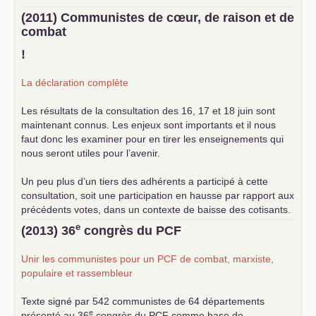
(2011) Communistes de cœur, de raison et de
combat
!
La déclaration complète
Les résultats de la consultation des 16, 17 et 18 juin sont
maintenant connus. Les enjeux sont importants et il nous
faut donc les examiner pour en tirer les enseignements qui
nous seront utiles pour l’avenir.
Un peu plus d’un tiers des adhérents a participé à cette
consultation, soit une participation en hausse par rapport aux
précédents votes, dans un contexte de baisse des cotisants.
... lire la suite
e
(2013) 36
congrès du
PCF
Unir les communistes pour un
PCF
de combat, marxiste,
populaire et rassembleur
Texte signé par 542 communistes de 64 départements
e
présenté au 36
congrès du
PCF
comme base de