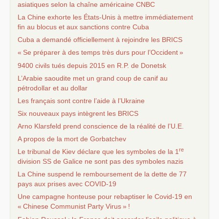
asiatiques selon la chaîne américaine
CNBC
La Chine exhorte les États-Unis à mettre immédiatement
fin au blocus et aux sanctions contre Cuba
Cuba a demandé officiellement à rejoindre les
BRICS
«
Se préparer à des temps très durs pour l’Occident
»
9400 civils tués depuis 2015 en
R.P.
de Donetsk
L’Arabie saoudite met un grand coup de canif au
pétrodollar et au dollar
Les français sont contre l’aide à l’Ukraine
Six nouveaux pays intègrent les
BRICS
Arno Klarsfeld prend conscience de la réalité de l’
U.E.
A propos de la mort de Gorbatchev
re
Le tribunal de Kiev déclare que les symboles de la 1
division
SS
de Galice ne sont pas des symboles nazis
La Chine suspend le remboursement de la dette de 77
pays aux prises avec
COVID
-19
Une campagne honteuse pour rebaptiser le Covid-19 en
«
Chinese Communist Party Virus
»
!