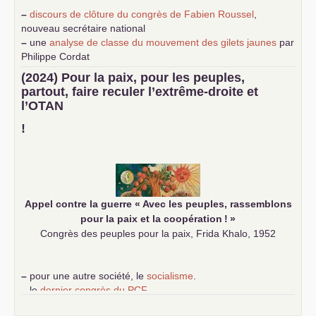
–
discours de clôture du congrès de Fabien Roussel
,
nouveau secrétaire national
–
une
analyse de classe du mouvement des gilets jaunes
par
Philippe Cordat
–
un texte de Jean-Claude Delaunay
le marxisme est la
(2024) Pour la paix, pour les peuples,
science sociale de notre temps
partout, faire reculer l’extrême-droite et
–
un appel
proposé aux partis communistes et ouvrier
l’
OTAN
d’Europe
–
demandez
le numéro 10 de la revue Unir les Communistes
!
–
les
cinq chantiers pour contribuer au débat sur le projet
communiste
Appel contre la guerre «
Avec les peuples, rassemblons
pour la paix et la coopération
!
»
Congrès des peuples pour la paix, Frida Khalo, 1952
–
pour une autre société, le
socialisme
.
–
le
dernier congrès du
PCF
e
–
contribution de jeunes communistes au 39
congrès :
Six