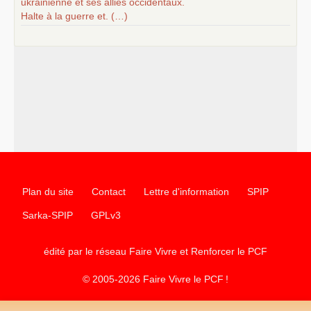
ukrainienne et ses alliés occidentaux.
Halte à la guerre et. (…)
Plan du site
Contact
Lettre d'information
SPIP
Sarka-SPIP
GPLv3
édité par le réseau Faire Vivre et Renforcer le
PCF
© 2005-2026 Faire Vivre le
PCF
!