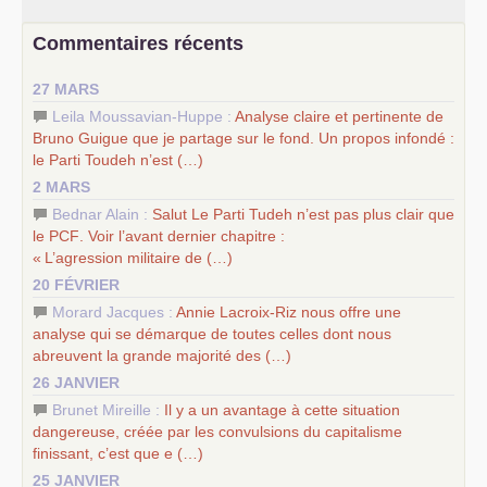
chantiers pour affirmer l’ambition révolutionnaire du
PCF
–
un texte de Jean-Claude Delaunay
le marxisme est la
Commentaires récents
science sociale de notre temps
–
un appel
proposé aux partis communistes et ouvrier
27 MARS
d’Europe
–
les
cinq chantiers pour contribuer au débat sur le projet
Leila Moussavian-Huppe :
Analyse claire et pertinente de
communiste
Bruno Guigue que je partage sur le fond. Un propos infondé :
le Parti Toudeh n’est (…)
2 MARS
Bednar Alain :
Salut Le Parti Tudeh n’est pas plus clair que
le
PCF
. Voir l’avant dernier chapitre :
«
L’agression militaire de (…)
20 FÉVRIER
Morard Jacques :
Annie Lacroix-Riz nous offre une
analyse qui se démarque de toutes celles dont nous
abreuvent la grande majorité des (…)
26 JANVIER
Brunet Mireille :
Il y a un avantage à cette situation
dangereuse, créée par les convulsions du capitalisme
finissant, c’est que e (…)
25 JANVIER