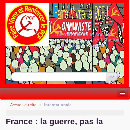
«
l’histoire de toute société
jusqu’à nos jours est l’histoire
de la lutte de classes
»
Rechercher :
>>
Vie politique
Accueil du site
>
Internationale
Lutter, Unir...
France : la guerre, pas la
Internationale