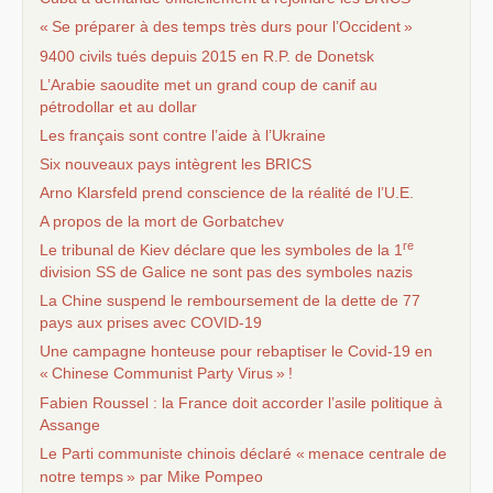
«
Se préparer à des temps très durs pour l’Occident
»
9400 civils tués depuis 2015 en
R.P.
de Donetsk
L’Arabie saoudite met un grand coup de canif au
pétrodollar et au dollar
Les français sont contre l’aide à l’Ukraine
Six nouveaux pays intègrent les
BRICS
Arno Klarsfeld prend conscience de la réalité de l’
U.E.
A propos de la mort de Gorbatchev
re
Le tribunal de Kiev déclare que les symboles de la 1
division
SS
de Galice ne sont pas des symboles nazis
La Chine suspend le remboursement de la dette de 77
pays aux prises avec
COVID
-19
Une campagne honteuse pour rebaptiser le Covid-19 en
«
Chinese Communist Party Virus
»
!
Fabien Roussel : la France doit accorder l’asile politique à
Assange
Le Parti communiste chinois déclaré «
menace centrale de
notre temps
» par Mike Pompeo