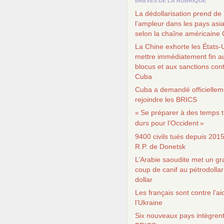
BRÈVES DE LA RUBRIQUE
La dédollarisation prend de
l’ampleur dans les pays asi
selon la chaîne américaine
La Chine exhorte les États-
mettre immédiatement fin a
blocus et aux sanctions con
Cuba
Cuba a demandé officiellem
rejoindre les
BRICS
«
Se préparer à des temps t
durs pour l’Occident
»
9400 civils tués depuis 201
R.P.
de Donetsk
L’Arabie saoudite met un g
coup de canif au pétrodollar
dollar
Les français sont contre l’ai
l’Ukraine
Six nouveaux pays intègrent