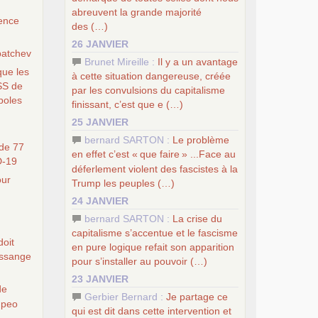
abreuvent la grande majorité
ience
des (…)
26 JANVIER
batchev
Brunet Mireille :
Il y a un avantage
que les
à cette situation dangereuse, créée
SS
de
par les convulsions du capitalisme
boles
finissant, c’est que e (…)
25 JANVIER
bernard SARTON :
Le problème
de 77
en effet c’est «
que faire
» ...Face au
D
-19
déferlement violent des fascistes à la
our
Trump les peuples (…)
24 JANVIER
bernard SARTON :
La crise du
capitalisme s’accentue et le fascisme
doit
en pure logique refait son apparition
 Assange
pour s’installer au pouvoir (…)
23 JANVIER
de
Gerbier Bernard :
Je partage ce
mpeo
qui est dit dans cette intervention et