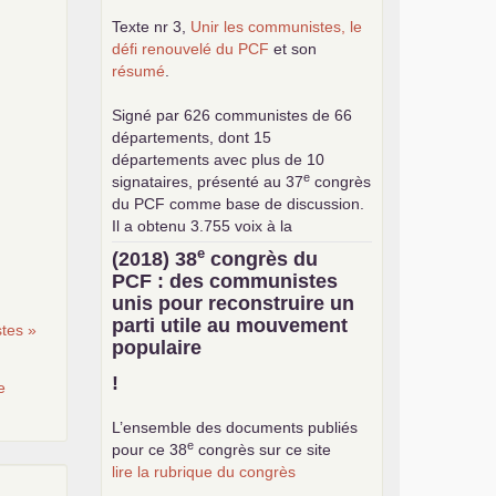
Texte nr 3,
Unir les communistes, le
défi renouvelé du
PCF
et son
résumé
.
Signé par 626 communistes de 66
départements, dont 15
départements avec plus de 10
e
signataires, présenté au 37
congrès
du
PCF
comme base de discussion.
Il a obtenu 3.755 voix à la
consultation interne pour le choix de
e
(2018) 38
congrès du
la base commune (sur 24.376
PCF
: des communistes
exprimés).
unis pour reconstruire un
parti utile au mouvement
tes »
populaire
!
e
L’ensemble des documents publiés
e
pour ce 38
congrès sur ce site
lire la rubrique du congrès