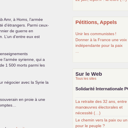
Bab Amr, à Homs, l’armée
Pétitions, Appels
ité d’étrangers. Parmi ceux-
onnier de guerre en
Unir les communistes
!
on. L’un d’entre eux est
Donner à la France une voix
indépendante pour la paix
...
 renseignements
re l’armée syrienne, qui a
s de 1 500 morts parmi les
Sur le Web
Tous les sites
ur négocier avec la Syrie la
Solidarité Internationale
P
 souverain en proie à une
La retraite des 32 ans, entre
 comptes…
manœuvres électorales et
nécessité (…)
Le chemin vers la paix ou un
pour le peuple ?