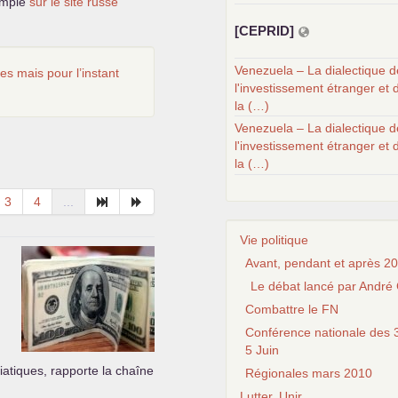
xemple
sur le site russe
[
CEPRID
]
Venezuela – La dialectique d
es mais pour l’instant
l'investissement étranger et 
la (…)
Venezuela – La dialectique d
l'investissement étranger et 
la (…)
3
4
...
Vie politique
Avant, pendant et après 20
Le débat lancé par André 
Combattre le FN
Conférence nationale des 3
5 Juin
iatiques, rapporte la chaîne
Régionales mars 2010
Lutter, Unir...