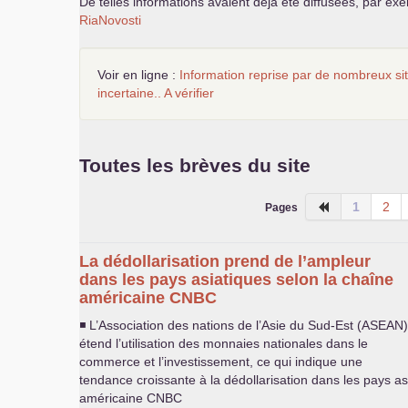
De telles informations avaient déja été diffusées, par e
RiaNovosti
Voir en ligne :
Information reprise par de nombreux sit
incertaine.. A vérifier
Toutes les brèves du site
1
2
Pages
La dédollarisation prend de l’ampleur
dans les pays asiatiques selon la chaîne
américaine
CNBC
◾ L’Association des nations de l’Asie du Sud-Est (
ASEAN
)
étend l’utilisation des monnaies nationales dans le
commerce et l’investissement, ce qui indique une
tendance croissante à la dédollarisation dans les pays as
américaine
CNBC