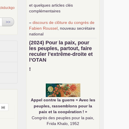
et quelques articles clés
complémentaires
>>
–
discours de clôture du congrès de
Fabien Roussel
, nouveau secrétaire
national
–
une
analyse de classe du
(2024) Pour la paix, pour
mouvement des gilets jaunes
par
les peuples, partout, faire
Philippe Cordat
reculer l’extrême-droite et
–
un texte de Jean-Claude Delaunay
l’
OTAN
le marxisme est la science sociale de
notre temps
!
–
un appel
proposé aux partis
communistes et ouvrier d’Europe
–
demandez
le numéro 10 de la
revue Unir les Communistes
–
les
cinq chantiers pour contribuer
Appel contre la guerre «
Avec les
au débat sur le projet communiste
peuples, rassemblons pour la
paix et la coopération
!
»
Congrès des peuples pour la paix,
Frida Khalo, 1952