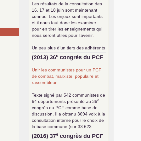
Les résultats de la consultation des
16, 17 et 18 juin sont maintenant
connus. Les enjeux sont importants
et il nous faut donc les examiner
pour en tirer les enseignements qui
nous seront utiles pour l’avenir.
Un peu plus d’un tiers des adhérents
a participé à cette consultation, soit
e
(2013) 36
congrès du
PCF
une participation en hausse par
rapport aux précédents votes, dans
Unir les communistes pour un
PCF
un contexte de baisse des cotisants.
de combat, marxiste, populaire et
... lire la suite
rassembleur
Texte signé par 542 communistes de
e
64 départements présenté au 36
congrès du
PCF
comme base de
discussion. Il a obtenu 3694 voix à la
consultation interne pour le choix de
la base commune (sur 33 623
exprimés) .
e
(2016) 37
congrès du
PCF