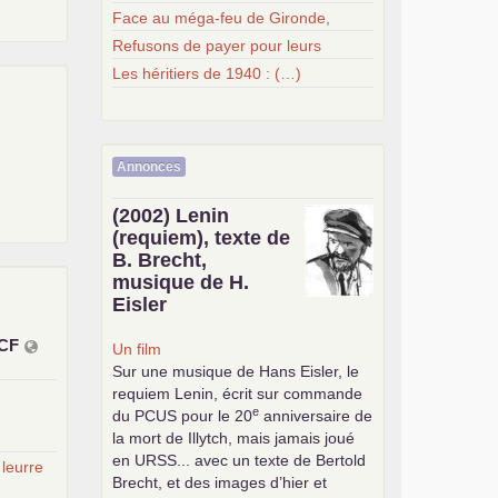
Face au méga-feu de Gironde,
Refusons de payer pour leurs
Les héritiers de 1940 : (…)
Annonces
(2002) Lenin
(requiem), texte de
B. Brecht,
musique de H.
Eisler
CF
Un film
Sur une musique de Hans Eisler, le
requiem Lenin, écrit sur commande
e
du
PCUS
pour le 20
anniversaire de
la mort de Illytch, mais jamais joué
en
URSS
... avec un texte de Bertold
 leurre
Brecht, et des images d’hier et