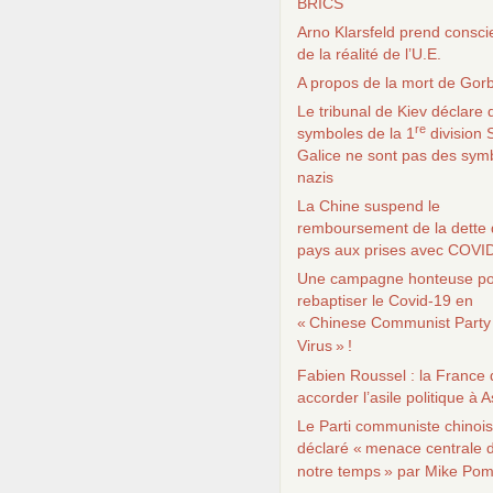
BRICS
Arno Klarsfeld prend consc
de la réalité de l’
U.E.
A propos de la mort de Gor
Le tribunal de Kiev déclare 
re
symboles de la 1
division
Galice ne sont pas des sym
nazis
La Chine suspend le
remboursement de la dette 
pays aux prises avec
COVI
Une campagne honteuse p
rebaptiser le Covid-19 en
«
Chinese Communist Party
Virus
»
!
Fabien Roussel : la France 
accorder l’asile politique à
Le Parti communiste chinois
déclaré «
menace centrale 
notre temps
» par Mike Po