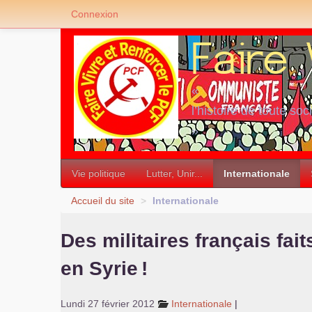
Connexion
«
l’histoire de toute soc
»
Vie politique
Lutter, Unir...
Internationale
Accueil du site
>
Internationale
Des militaires français fai
en Syrie
!
Lundi 27 février 2012
Internationale
|