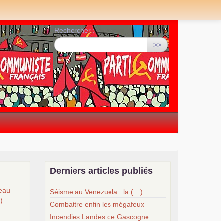
Rechercher :
>>
Derniers articles publiés
veau
Séisme au Venezuela : la (…)
…)
Combattre enfin les mégafeux
Incendies Landes de Gascogne :