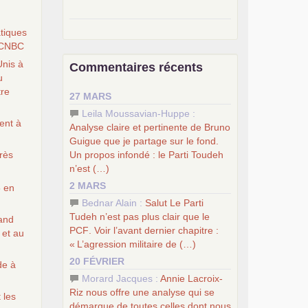
–
pour une autre société, le
atiques
socialisme
.
CNBC
–
le
dernier congrès du
PCF
Unis à
Commentaires récents
–
contribution de jeunes
u
e
communistes au 39
congrès :
Six
tre
27 MARS
chantiers pour affirmer l’ambition
révolutionnaire du
PCF
Leila Moussavian-Huppe :
ent à
–
un texte de Jean-Claude Delaunay
Analyse claire et pertinente de Bruno
le marxisme est la science sociale de
Guigue que je partage sur le fond.
notre temps
Un propos infondé : le Parti Toudeh
rès
–
un appel
proposé aux partis
n’est (…)
communistes et ouvrier d’Europe
2 MARS
5 en
–
les
cinq chantiers pour contribuer
Bednar Alain :
Salut Le Parti
au débat sur le projet communiste
Tudeh n’est pas plus clair que le
rand
PCF
. Voir l’avant dernier chapitre :
 et au
«
L’agression militaire de (…)
20 FÉVRIER
de à
Morard Jacques :
Annie Lacroix-
Riz nous offre une analyse qui se
 les
démarque de toutes celles dont nous