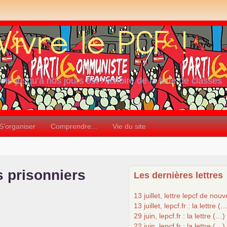
iété jusqu’à nos jours est l’histoire de la lutte de classes
S’organiser
Comprendre...
Vie du site
ts prisonniers
Les dernières lettres
13 juillet, lettre lepcf de nou
13 juillet, lepcf.fr : la lettre (
29 juin, lepcf.fr : la lettre (…)
22 juin, lepcf.fr : la lettre (…)