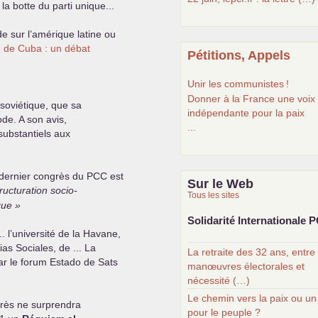
a botte du parti unique...
de sur l’amérique latine ou
 de Cuba : un débat
Pétitions, Appels
Unir les communistes
!
Donner à la France une voix
 soviétique, que sa
indépendante pour la paix
ode. A son avis,
...
substantiels aux
e dernier congrès du
PCC
est
Sur le Web
tructuration socio-
Tous les sites
que
Solidarité Internationale
P
. l’université de la Havane,
s Sociales, de ... La
La retraite des 32 ans, entre
ar le forum Estado de Sats
manœuvres électorales et
nécessité (…)
Le chemin vers la paix ou un
ngrès ne surprendra
pour le peuple ?