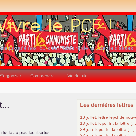
iété jusqu’à nos jours est l’histoire de la lutte de classes
S’organiser
Comprendre...
Vie du site
...
Les dernières lettres
13 juillet, lettre lepcf de nou
13 juillet, lepcf.fr : la lettre (
29 juin, lepcf.fr : la lettre (…)
 foule au pied les libertés
22 juin, lepcf.fr : la lettre (…)