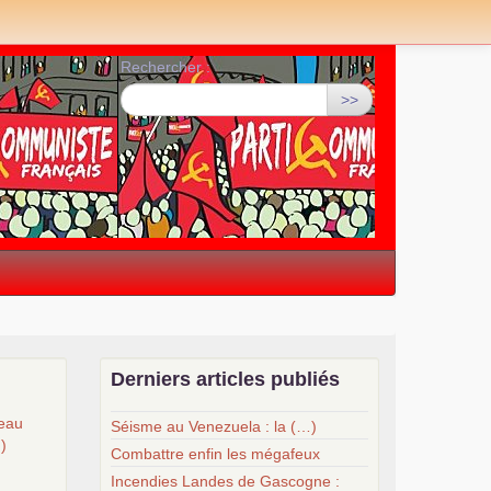
Rechercher :
>>
Derniers articles publiés
veau
Séisme au Venezuela : la (…)
…)
Combattre enfin les mégafeux
Incendies Landes de Gascogne :