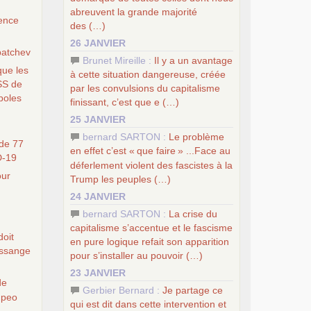
abreuvent la grande majorité
ience
des (…)
26 JANVIER
batchev
Brunet Mireille :
Il y a un avantage
que les
à cette situation dangereuse, créée
SS
de
par les convulsions du capitalisme
boles
finissant, c’est que e (…)
25 JANVIER
bernard SARTON :
Le problème
de 77
en effet c’est «
que faire
» ...Face au
D
-19
déferlement violent des fascistes à la
our
Trump les peuples (…)
24 JANVIER
bernard SARTON :
La crise du
capitalisme s’accentue et le fascisme
doit
en pure logique refait son apparition
 Assange
pour s’installer au pouvoir (…)
23 JANVIER
de
Gerbier Bernard :
Je partage ce
mpeo
qui est dit dans cette intervention et