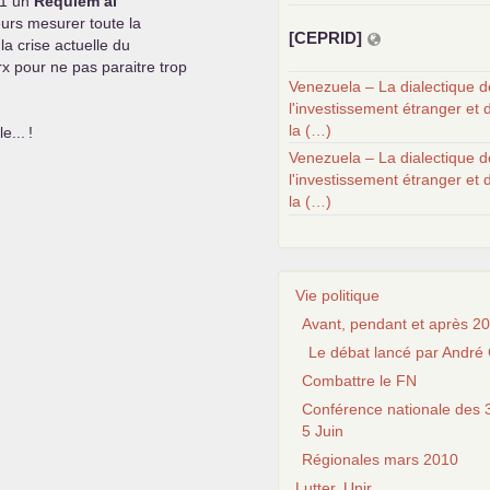
91 un
Réquiem al
leurs mesurer toute la
[
CEPRID
]
a crise actuelle du
rx pour ne pas paraitre trop
Venezuela – La dialectique d
l'investissement étranger et 
la (…)
e...
!
Venezuela – La dialectique d
l'investissement étranger et 
la (…)
Vie politique
Avant, pendant et après 20
Le débat lancé par André 
Combattre le FN
Conférence nationale des 3
5 Juin
Régionales mars 2010
Lutter, Unir...