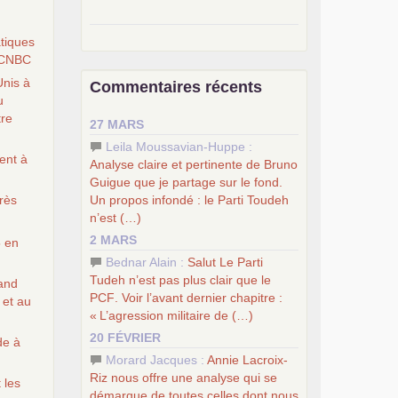
–
pour une autre société, le
atiques
socialisme
.
CNBC
–
le
dernier congrès du
PCF
Unis à
Commentaires récents
–
contribution de jeunes
u
e
communistes au 39
congrès :
Six
tre
27 MARS
chantiers pour affirmer l’ambition
révolutionnaire du
PCF
Leila Moussavian-Huppe :
ent à
–
un texte de Jean-Claude Delaunay
Analyse claire et pertinente de Bruno
le marxisme est la science sociale de
Guigue que je partage sur le fond.
notre temps
Un propos infondé : le Parti Toudeh
rès
–
un appel
proposé aux partis
n’est (…)
communistes et ouvrier d’Europe
2 MARS
5 en
–
les
cinq chantiers pour contribuer
Bednar Alain :
Salut Le Parti
au débat sur le projet communiste
Tudeh n’est pas plus clair que le
rand
PCF
. Voir l’avant dernier chapitre :
 et au
«
L’agression militaire de (…)
20 FÉVRIER
de à
Morard Jacques :
Annie Lacroix-
Riz nous offre une analyse qui se
 les
démarque de toutes celles dont nous