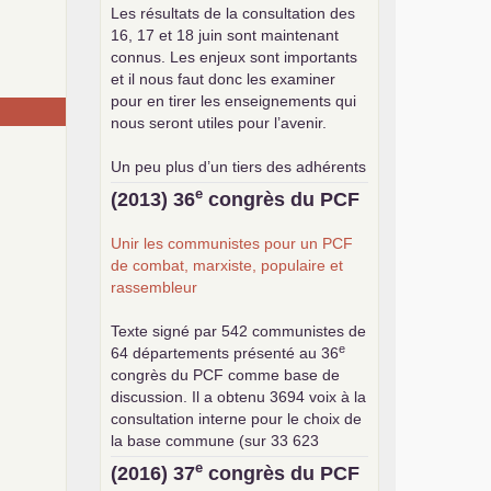
Les résultats de la consultation des
16, 17 et 18 juin sont maintenant
connus. Les enjeux sont importants
et il nous faut donc les examiner
pour en tirer les enseignements qui
nous seront utiles pour l’avenir.
Un peu plus d’un tiers des adhérents
a participé à cette consultation, soit
e
(2013) 36
congrès du
PCF
une participation en hausse par
rapport aux précédents votes, dans
Unir les communistes pour un
PCF
un contexte de baisse des cotisants.
de combat, marxiste, populaire et
... lire la suite
rassembleur
Texte signé par 542 communistes de
e
64 départements présenté au 36
congrès du
PCF
comme base de
discussion. Il a obtenu 3694 voix à la
consultation interne pour le choix de
la base commune (sur 33 623
exprimés) .
e
(2016) 37
congrès du
PCF