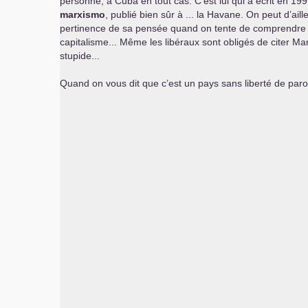
personne, à Cuba en tout cas. C’est lui qui a écrit en 19
marxismo
, publié bien sûr à ... la Havane. On peut d’ail
pertinence de sa pensée quand on tente de comprendre l
capitalisme... Même les libéraux sont obligés de citer Ma
stupide...
Quand on vous dit que c’est un pays sans liberté de parol