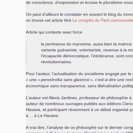
de conscience, d’expression et écrase le pluralisme sous l
On peut d’ailleurs le constater en suivant le blog du mon
on trouve cet article titré
Le congrès du Parti communiste
Article qui conteste avec force
la pertinence du marxisme, aussi bien la matrice
variante guévariste, volontariste, revenue à la m
l’incapacité démocratique, l’intolérance, sont con
révolutionnaires.
Pour l’auteur, l’actualisation du socialisme engagé par l
une «
perestroïka sans glasnost
», c’est-à-dire une res
économique sans transparence, sans libéralisation politi
L’auteur est Alexis Jardines, professeur de philosophie à..
auteur de nombreux ouvrages publiés aux éditions Ciencia
Havane, et participant récemment à un débat organisé p
à ... à La Havane
A vrai dire, l’analyse de ce philosophe sur le dernier co