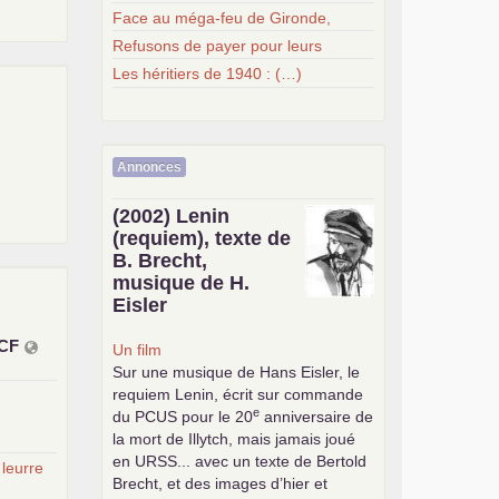
Face au méga-feu de Gironde,
Refusons de payer pour leurs
Les héritiers de 1940 : (…)
Annonces
(2002) Lenin
(requiem), texte de
B. Brecht,
musique de H.
Eisler
CF
Un film
Sur une musique de Hans Eisler, le
requiem Lenin, écrit sur commande
e
du
PCUS
pour le 20
anniversaire de
la mort de Illytch, mais jamais joué
en
URSS
... avec un texte de Bertold
 leurre
Brecht, et des images d’hier et