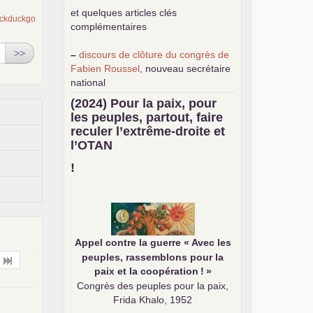
et quelques articles clés
complémentaires
>>
–
discours de clôture du congrès de
Fabien Roussel
, nouveau secrétaire
national
–
une
analyse de classe du
(2024) Pour la paix, pour
mouvement des gilets jaunes
par
les peuples, partout, faire
Philippe Cordat
reculer l’extrême-droite et
–
un texte de Jean-Claude Delaunay
l’
OTAN
le marxisme est la science sociale de
notre temps
!
–
un appel
proposé aux partis
communistes et ouvrier d’Europe
–
demandez
le numéro 10 de la
revue Unir les Communistes
–
les
cinq chantiers pour contribuer
Appel contre la guerre «
Avec les
au débat sur le projet communiste
peuples, rassemblons pour la
paix et la coopération
!
»
Congrès des peuples pour la paix,
Frida Khalo, 1952