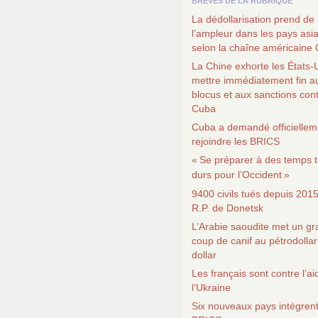
BRÈVES DE LA RUBRIQUE
La dédollarisation prend de
l’ampleur dans les pays asi
selon la chaîne américaine
La Chine exhorte les États-
mettre immédiatement fin a
blocus et aux sanctions con
Cuba
Cuba a demandé officiellem
rejoindre les
BRICS
«
Se préparer à des temps t
durs pour l’Occident
»
9400 civils tués depuis 201
R.P.
de Donetsk
L’Arabie saoudite met un g
coup de canif au pétrodollar
dollar
Les français sont contre l’ai
l’Ukraine
Six nouveaux pays intègrent