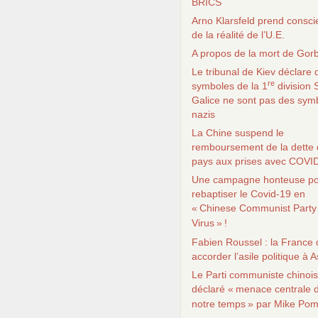
BRICS
Arno Klarsfeld prend consc
de la réalité de l’
U.E.
A propos de la mort de Gor
Le tribunal de Kiev déclare 
re
symboles de la 1
division
Galice ne sont pas des sym
nazis
La Chine suspend le
remboursement de la dette 
pays aux prises avec
COVI
Une campagne honteuse p
rebaptiser le Covid-19 en
«
Chinese Communist Party
Virus
»
!
Fabien Roussel : la France 
accorder l’asile politique à
Le Parti communiste chinois
déclaré «
menace centrale 
notre temps
» par Mike Po