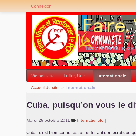
Connexion
«
l’histoire de toute soc
»
Vie politique
Lutter, Unir...
Internationale
Accueil du site
>
Internationale
Cuba, puisqu’on vous le dit
Mardi 25 octobre 2011
Internationale
|
Cuba, c’est bien connu, est un enfer antidémocratique qui