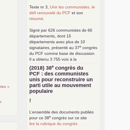
Texte nr 3,
Unir les communistes, le
défi renouvelé du
PCF
et son
résumé
.
Signé par 626 communistes de 66
départements, dont 15
départements avec plus de 10
e
signataires, présenté au 37
congrès
du
PCF
comme base de discussion.
Il a obtenu 3.755 voix à la
consultation interne pour le choix de
e
(2018) 38
congrès du
la base commune (sur 24.376
PCF
: des communistes
exprimés).
unis pour reconstruire un
parti utile au mouvement
tes »
populaire
!
e
L’ensemble des documents publiés
e
pour ce 38
congrès sur ce site
lire la rubrique du congrès