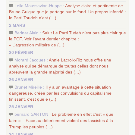
–
les
cinq chantiers pour contribuer au débat sur le projet
Leila Moussavian-Huppe :
Analyse claire et pertinente de
communiste
Bruno Guigue que je partage sur le fond. Un propos infondé :
le Parti Toudeh n’est (…)
2 MARS
Bednar Alain :
Salut Le Parti Tudeh n’est pas plus clair que
le
PCF
. Voir l’avant dernier chapitre :
«
L’agression militaire de (…)
20 FÉVRIER
Morard Jacques :
Annie Lacroix-Riz nous offre une
analyse qui se démarque de toutes celles dont nous
abreuvent la grande majorité des (…)
26 JANVIER
Brunet Mireille :
Il y a un avantage à cette situation
dangereuse, créée par les convulsions du capitalisme
finissant, c’est que e (…)
25 JANVIER
bernard SARTON :
Le problème en effet c’est «
que
faire
» ...Face au déferlement violent des fascistes à la
Trump les peuples (…)
24 JANVIER