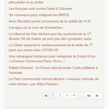
pétrodollar et au dollar
Les français sont contre l’aide à l’Ukraine
Six nouveaux pays intègrent les
BRICS
Arno Klarsfeld prend conscience de la réalité de l’
U.E.
A propos de la mort de Gorbatchev
re
Le tribunal de Kiev déclare que les symboles de la 1
division
SS
de Galice ne sont pas des symboles nazis
La Chine suspend le remboursement de la dette de 77
pays aux prises avec
COVID
-19
Une campagne honteuse pour rebaptiser le Covid-19 en
«
Chinese Communist Party Virus
»
!
Fabien Roussel : la France doit accorder l’asile politique à
Assange
Le Parti communiste chinois déclaré «
menace centrale de
notre temps
» par Mike Pompeo
1
2
3
4
...