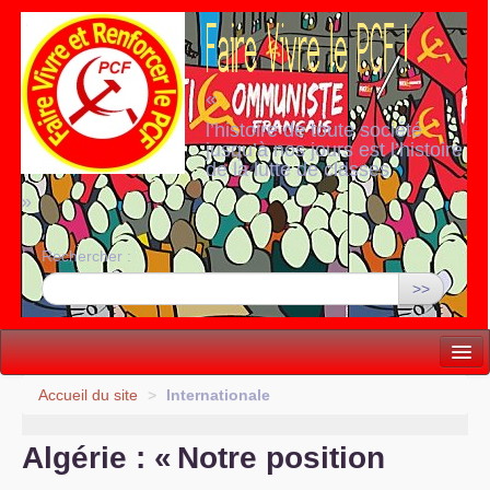
«
l’histoire de toute société
jusqu’à nos jours est l’histoire
de la lutte de classes
»
Rechercher :
>>
Vie politique
Accueil du site
>
Internationale
Lutter, Unir...
Algérie : «
Notre position
Internationale