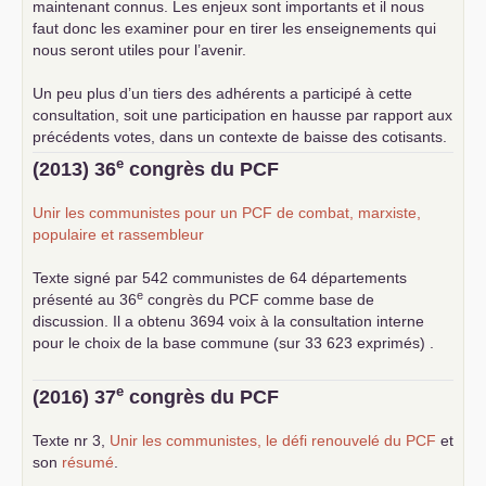
maintenant connus. Les enjeux sont importants et il nous
faut donc les examiner pour en tirer les enseignements qui
nous seront utiles pour l’avenir.
Un peu plus d’un tiers des adhérents a participé à cette
consultation, soit une participation en hausse par rapport aux
précédents votes, dans un contexte de baisse des cotisants.
... lire la suite
e
(2013) 36
congrès du
PCF
Unir les communistes pour un
PCF
de combat, marxiste,
populaire et rassembleur
Texte signé par 542 communistes de 64 départements
e
présenté au 36
congrès du
PCF
comme base de
discussion. Il a obtenu 3694 voix à la consultation interne
pour le choix de la base commune (sur 33 623 exprimés) .
e
(2016) 37
congrès du
PCF
Texte nr 3,
Unir les communistes, le défi renouvelé du
PCF
et
son
résumé
.