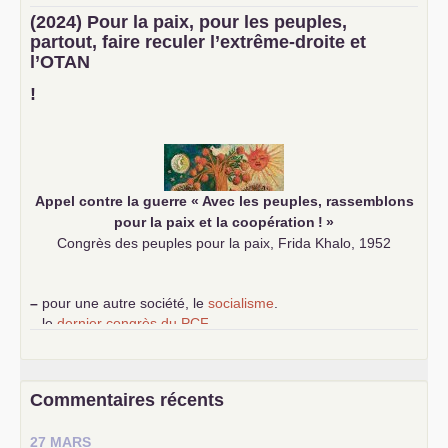
–
un texte de Jean-Claude Delaunay
le marxisme est la
(2024) Pour la paix, pour les peuples,
science sociale de notre temps
partout, faire reculer l’extrême-droite et
–
un appel
proposé aux partis communistes et ouvrier
l’
OTAN
d’Europe
–
demandez
le numéro 10 de la revue Unir les Communistes
!
–
les
cinq chantiers pour contribuer au débat sur le projet
communiste
Appel contre la guerre «
Avec les peuples, rassemblons
pour la paix et la coopération
!
»
Congrès des peuples pour la paix, Frida Khalo, 1952
–
pour une autre société, le
socialisme
.
–
le
dernier congrès du
PCF
e
–
contribution de jeunes communistes au 39
congrès :
Six
chantiers pour affirmer l’ambition révolutionnaire du
PCF
–
un texte de Jean-Claude Delaunay
le marxisme est la
Commentaires récents
science sociale de notre temps
–
un appel
proposé aux partis communistes et ouvrier
27 MARS
d’Europe