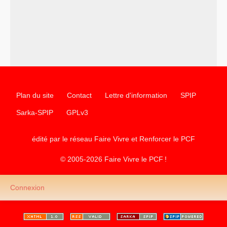
Plan du site
Contact
Lettre d'information
SPIP
Sarka-SPIP
GPLv3
édité par le réseau Faire Vivre et Renforcer le
PCF
© 2005-2026 Faire Vivre le
PCF
!
Connexion