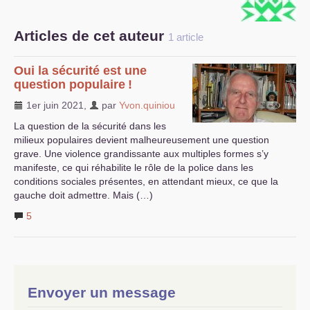
S’organiser
Articles de cet auteur
1 article
Comprendre...
Oui la sécurité est une
Vie du site
question populaire
!
1er juin 2021
,
par
Yvon.quiniou
La question de la sécurité dans les
milieux populaires devient malheureusement une question
grave. Une violence grandissante aux multiples formes s’y
manifeste, ce qui réhabilite le rôle de la police dans les
conditions sociales présentes, en attendant mieux, ce que la
gauche doit admettre. Mais (…)
5
Envoyer un message