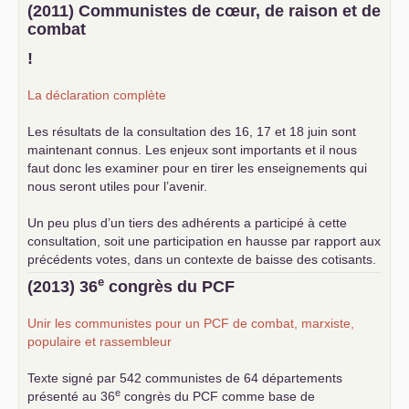
(2011) Communistes de cœur, de raison et de
combat
!
La déclaration complète
Les résultats de la consultation des 16, 17 et 18 juin sont
maintenant connus. Les enjeux sont importants et il nous
faut donc les examiner pour en tirer les enseignements qui
nous seront utiles pour l’avenir.
Un peu plus d’un tiers des adhérents a participé à cette
consultation, soit une participation en hausse par rapport aux
précédents votes, dans un contexte de baisse des cotisants.
... lire la suite
e
(2013) 36
congrès du
PCF
Unir les communistes pour un
PCF
de combat, marxiste,
populaire et rassembleur
Texte signé par 542 communistes de 64 départements
e
présenté au 36
congrès du
PCF
comme base de