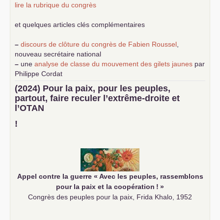
lire la rubrique du congrès
et quelques articles clés complémentaires
–
discours de clôture du congrès de Fabien Roussel
,
nouveau secrétaire national
–
une
analyse de classe du mouvement des gilets jaunes
par
Philippe Cordat
–
un texte de Jean-Claude Delaunay
le marxisme est la
(2024) Pour la paix, pour les peuples,
science sociale de notre temps
partout, faire reculer l’extrême-droite et
–
un appel
proposé aux partis communistes et ouvrier
l’
OTAN
d’Europe
–
demandez
le numéro 10 de la revue Unir les Communistes
!
–
les
cinq chantiers pour contribuer au débat sur le projet
communiste
Appel contre la guerre «
Avec les peuples, rassemblons
pour la paix et la coopération
!
»
Congrès des peuples pour la paix, Frida Khalo, 1952