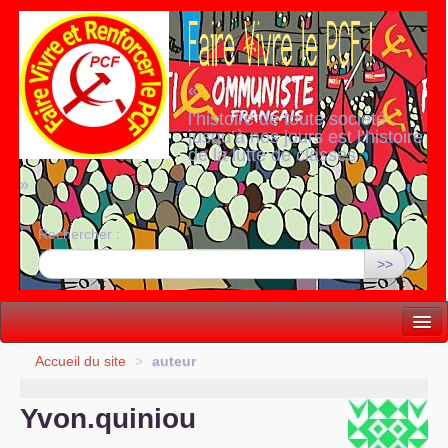
«
l’histoire de toute société
jusqu’à nos jours est l’histoire
de la lutte de classes
»
Rechercher :
>>
Vie politique
Accueil du site
>
auteur
Lutter, Unir...
Yvon.quiniou
Internationale