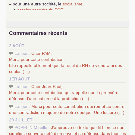
–
pour une autre société, le
socialisme
.
–
le
dernier congrès du
PCF
e
–
contribution de jeunes communistes au 39
congrès :
Six
chantiers pour affirmer l’ambition révolutionnaire du
PCF
–
un texte de Jean-Claude Delaunay
le marxisme est la
Commentaires récents
science sociale de notre temps
–
un appel
proposé aux partis communistes et ouvrier
2 AOÛT
d’Europe
–
les
cinq chantiers pour contribuer au débat sur le projet
Lafleur :
Cher
PAM
,
communiste
Merci pour cette contribution.
Elle rappelle utilement que le recul du
RN
ne viendra ni des
seules (…)
1ER AOÛT
Lafleur :
Cher Jean-Paul,
Merci pour cette contribution qui rappelle que la première
défense d’une nation est la protection (…)
Lafleur :
Merci pour cette contribution qui remet au centre
une contradiction majeure de notre époque. Une lecture (…)
29 JUILLET
POPELIN Mireille :
J’approuve ce texte qui dit bien ce que
signifie la souveraineté d’un pays et sa défense dans tous les