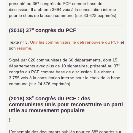
e
présenté au 36
congrès du
PCF
comme base de
discussion. Il a obtenu 3694 voix à la consultation interne
pour le choix de la base commune (sur 33 623 exprimés) .
e
(2016) 37
congrès du
PCF
Texte nr 3,
Unir les communistes, le défi renouvelé du
PCF
et
son
résumé
.
Signé par 626 communistes de 66 départements, dont 15
e
départements avec plus de 10 signataires, présenté au 37
congrès du
PCF
comme base de discussion. Il a obtenu
3.755 voix à la consultation interne pour le choix de la base
commune (sur 24.376 exprimés).
e
(2018) 38
congrès du
PCF
: des
communistes unis pour reconstruire un parti
utile au mouvement populaire
!
e
L’ensemble des documents publiés pour ce 38
congrès sur