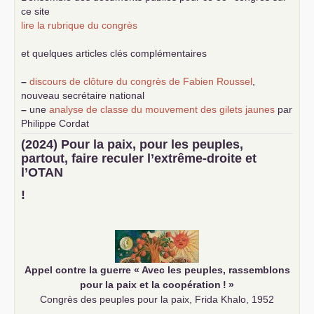
ce site
lire la rubrique du congrès
et quelques articles clés complémentaires
–
discours de clôture du congrès de Fabien Roussel
,
nouveau secrétaire national
–
une
analyse de classe du mouvement des gilets jaunes
par
Philippe Cordat
–
un texte de Jean-Claude Delaunay
le marxisme est la
(2024) Pour la paix, pour les peuples,
science sociale de notre temps
partout, faire reculer l’extrême-droite et
–
un appel
proposé aux partis communistes et ouvrier
l’
OTAN
d’Europe
–
demandez
le numéro 10 de la revue Unir les Communistes
!
–
les
cinq chantiers pour contribuer au débat sur le projet
communiste
Appel contre la guerre «
Avec les peuples, rassemblons
pour la paix et la coopération
!
»
Congrès des peuples pour la paix, Frida Khalo, 1952