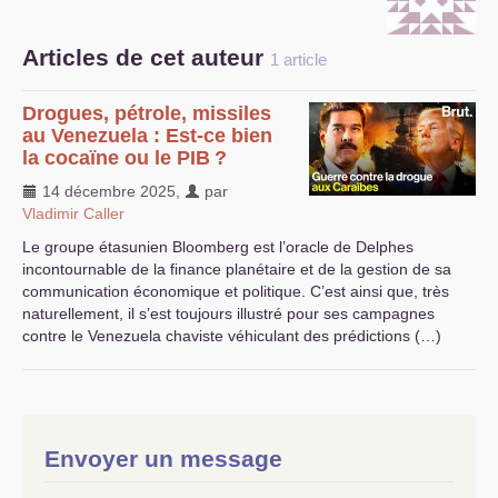
S’organiser
Articles de cet auteur
1 article
Comprendre...
Drogues, pétrole, missiles
Vie du site
au Venezuela : Est-ce bien
la cocaïne ou le
PIB
?
14 décembre 2025
,
par
Vladimir Caller
Le groupe étasunien Bloomberg est l’oracle de Delphes
incontournable de la finance planétaire et de la gestion de sa
communication économique et politique. C’est ainsi que, très
naturellement, il s’est toujours illustré pour ses campagnes
contre le Venezuela chaviste véhiculant des prédictions (…)
Envoyer un message