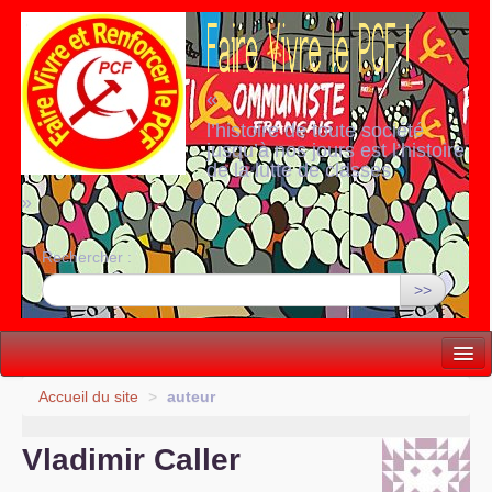
«
l’histoire de toute société
jusqu’à nos jours est l’histoire
de la lutte de classes
»
Rechercher :
>>
Vie politique
Accueil du site
>
auteur
Lutter, Unir...
Vladimir Caller
Internationale