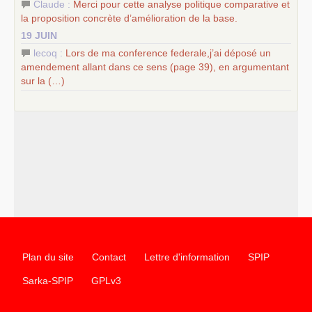
Claude :
Merci pour cette analyse politique comparative et
la proposition concrète d’amélioration de la base.
19 JUIN
lecoq :
Lors de ma conference federale,j’ai déposé un
amendement allant dans ce sens (page 39), en argumentant
sur la (…)
Plan du site
Contact
Lettre d'information
SPIP
Sarka-SPIP
GPLv3