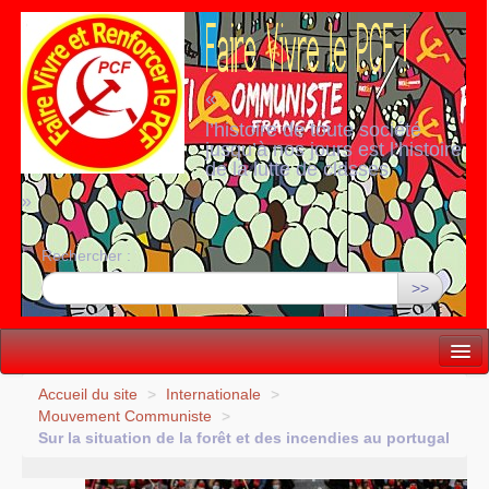
«
l’histoire de toute société
jusqu’à nos jours est l’histoire
de la lutte de classes
»
Rechercher :
>>
Vie politique
Accueil du site
>
Internationale
>
Mouvement Communiste
>
Lutter, Unir...
Sur la situation de la forêt et des incendies au portugal
Internationale