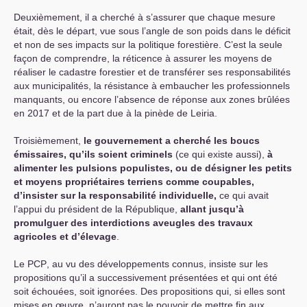
Deuxièmement, il a cherché à s’assurer que chaque mesure
était, dès le départ, vue sous l’angle de son poids dans le déficit
et non de ses impacts sur la politique forestière. C’est la seule
façon de comprendre, la réticence à assurer les moyens de
réaliser le cadastre forestier et de transférer ses responsabilités
aux municipalités, la résistance à embaucher les professionnels
manquants, ou encore l’absence de réponse aux zones brûlées
en 2017 et de la part due à la pinède de Leiria.
Troisièmement,
le gouvernement a cherché les boucs
émissaires, qu’ils soient criminels
(ce qui existe aussi),
à
alimenter les pulsions populistes, ou de désigner les petits
et moyens propriétaires terriens comme coupables,
d’insister sur la responsabilité individuelle,
ce qui avait
l’appui du président de la République,
allant jusqu’à
promulguer des interdictions aveugles des travaux
agricoles et d’élevage
.
Le
PCP
, au vu des développements connus, insiste sur les
propositions qu’il a successivement présentées et qui ont été
soit échouées, soit ignorées. Des propositions qui, si elles sont
mises en œuvre, n’auront pas le pouvoir de mettre fin aux