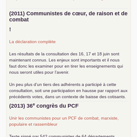
(2011) Communistes de cœur, de raison et de
combat
!
La déclaration complète
Les résultats de la consultation des 16, 17 et 18 juin sont
maintenant connus. Les enjeux sont importants et il nous
faut donc les examiner pour en tirer les enseignements qui
nous seront utiles pour l’avenir.
Un peu plus d’un tiers des adhérents a participé à cette
consultation, soit une participation en hausse par rapport aux
précédents votes, dans un contexte de baisse des cotisants.
... lire la suite
e
(2013) 36
congrès du
PCF
Unir les communistes pour un
PCF
de combat, marxiste,
populaire et rassembleur
Texte signé par 542 communistes de 64 départements