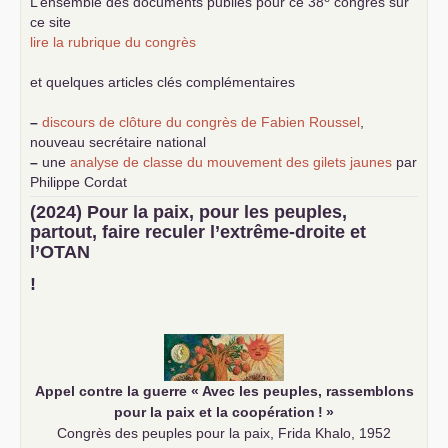
L’ensemble des documents publiés pour ce 38
congrès sur
ce site
lire la rubrique du congrès
et quelques articles clés complémentaires
–
discours de clôture du congrès de Fabien Roussel
,
nouveau secrétaire national
–
une
analyse de classe du mouvement des gilets jaunes
par
Philippe Cordat
–
un texte de Jean-Claude Delaunay
le marxisme est la
(2024) Pour la paix, pour les peuples,
science sociale de notre temps
partout, faire reculer l’extrême-droite et
–
un appel
proposé aux partis communistes et ouvrier
l’
OTAN
d’Europe
–
demandez
le numéro 10 de la revue Unir les Communistes
!
–
les
cinq chantiers pour contribuer au débat sur le projet
communiste
Appel contre la guerre «
Avec les peuples, rassemblons
pour la paix et la coopération
!
»
Congrès des peuples pour la paix, Frida Khalo, 1952