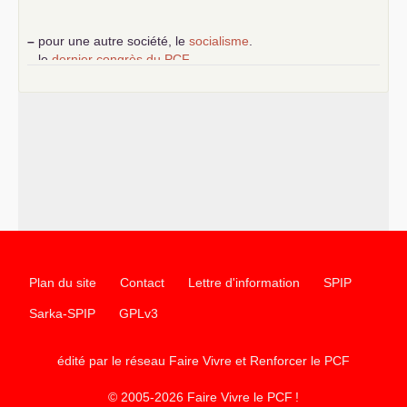
–
pour une autre société, le
socialisme
.
–
le
dernier congrès du
PCF
e
–
contribution de jeunes communistes au 39
congrès :
Six
chantiers pour affirmer l’ambition révolutionnaire du
PCF
–
un texte de Jean-Claude Delaunay
le marxisme est la
science sociale de notre temps
–
un appel
proposé aux partis communistes et ouvrier
d’Europe
–
les
cinq chantiers pour contribuer au débat sur le projet
communiste
Plan du site
Contact
Lettre d'information
SPIP
Sarka-SPIP
GPLv3
édité par le réseau Faire Vivre et Renforcer le
PCF
© 2005-2026 Faire Vivre le
PCF
!