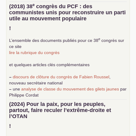
e
(2018) 38
congrès du
PCF
: des
communistes unis pour reconstruire un parti
utile au mouvement populaire
!
e
L’ensemble des documents publiés pour ce 38
congrès sur
ce site
lire la rubrique du congrès
et quelques articles clés complémentaires
–
discours de clôture du congrès de Fabien Roussel
,
nouveau secrétaire national
–
une
analyse de classe du mouvement des gilets jaunes
par
Philippe Cordat
–
un texte de Jean-Claude Delaunay
le marxisme est la
(2024) Pour la paix, pour les peuples,
science sociale de notre temps
partout, faire reculer l’extrême-droite et
–
un appel
proposé aux partis communistes et ouvrier
l’
OTAN
d’Europe
–
demandez
le numéro 10 de la revue Unir les Communistes
!
–
les
cinq chantiers pour contribuer au débat sur le projet