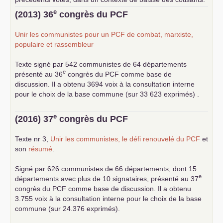
... lire la suite
e
(2013) 36
congrès du
PCF
Unir les communistes pour un
PCF
de combat, marxiste,
populaire et rassembleur
Texte signé par 542 communistes de 64 départements
e
présenté au 36
congrès du
PCF
comme base de
discussion. Il a obtenu 3694 voix à la consultation interne
pour le choix de la base commune (sur 33 623 exprimés) .
e
(2016) 37
congrès du
PCF
Texte nr 3,
Unir les communistes, le défi renouvelé du
PCF
et
son
résumé
.
Signé par 626 communistes de 66 départements, dont 15
e
départements avec plus de 10 signataires, présenté au 37
congrès du
PCF
comme base de discussion. Il a obtenu
3.755 voix à la consultation interne pour le choix de la base
commune (sur 24.376 exprimés).