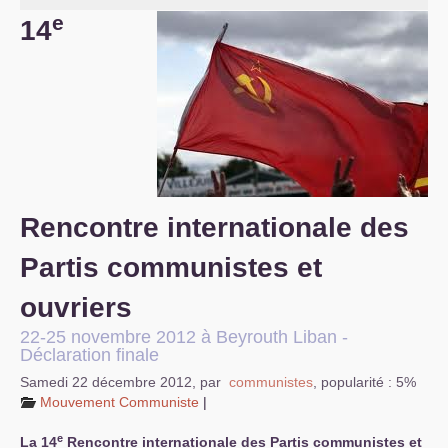
e
14
S’organiser
Comprendre...
Vie du site
Rencontre internationale des
Partis communistes et
ouvriers
22-25 novembre 2012 à Beyrouth Liban -
Déclaration finale
Samedi 22 décembre 2012
,
par
communistes
,
popularité : 5%
Mouvement Communiste
|
e
La 14
Rencontre internationale des Partis communistes et