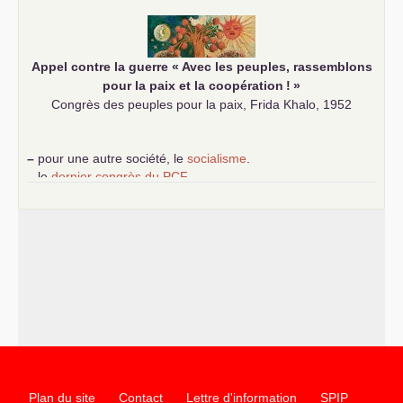
communiste
Appel contre la guerre «
Avec les peuples, rassemblons
pour la paix et la coopération
!
»
Congrès des peuples pour la paix, Frida Khalo, 1952
–
pour une autre société, le
socialisme
.
–
le
dernier congrès du
PCF
e
–
contribution de jeunes communistes au 39
congrès :
Six
chantiers pour affirmer l’ambition révolutionnaire du
PCF
–
un texte de Jean-Claude Delaunay
le marxisme est la
science sociale de notre temps
–
un appel
proposé aux partis communistes et ouvrier
d’Europe
–
les
cinq chantiers pour contribuer au débat sur le projet
communiste
Plan du site
Contact
Lettre d'information
SPIP