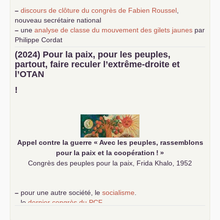
–
discours de clôture du congrès de Fabien Roussel
,
nouveau secrétaire national
–
une
analyse de classe du mouvement des gilets jaunes
par
Philippe Cordat
–
un texte de Jean-Claude Delaunay
le marxisme est la
(2024) Pour la paix, pour les peuples,
science sociale de notre temps
partout, faire reculer l’extrême-droite et
–
un appel
proposé aux partis communistes et ouvrier
l’
OTAN
d’Europe
–
demandez
le numéro 10 de la revue Unir les Communistes
!
–
les
cinq chantiers pour contribuer au débat sur le projet
communiste
Appel contre la guerre «
Avec les peuples, rassemblons
pour la paix et la coopération
!
»
Congrès des peuples pour la paix, Frida Khalo, 1952
–
pour une autre société, le
socialisme
.
–
le
dernier congrès du
PCF
e
–
contribution de jeunes communistes au 39
congrès :
Six