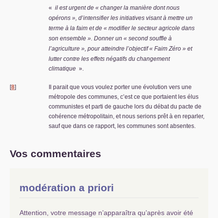
«
il est urgent de «
changer la manière dont nous
opérons
», d’intensifier les initiatives visant à mettre un
terme à la faim et de «
modifier le secteur agricole dans
son ensemble
». Donner un «
second souffle à
l’agriculture
», pour atteindre l’objectif «
Faim Zéro
» et
lutter contre les effets négatifs du changement
climatique
».
[
8
]
Il parait que vous voulez porter une évolution vers une
métropole des communes, c’est ce que portaient les élus
communistes et parti de gauche lors du débat du pacte de
cohérence métropolitain, et nous serions prêt à en reparler,
sauf que dans ce rapport, les communes sont absentes.
Vos commentaires
modération a priori
Attention, votre message n’apparaîtra qu’après avoir été