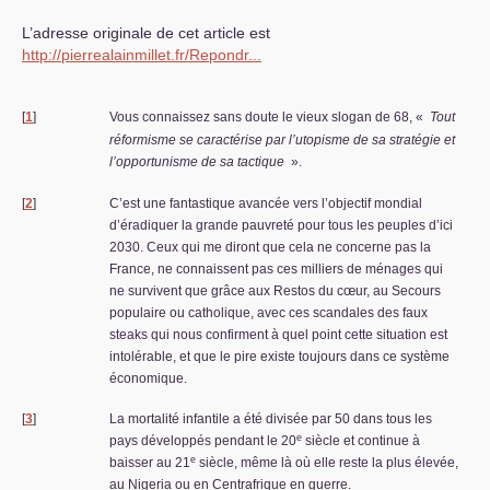
L’adresse originale de cet article est
http://pierrealainmillet.fr/Repondr...
[
1
]
Vous connaissez sans doute le vieux slogan de 68, «
Tout
réformisme se caractérise par l’utopisme de sa stratégie et
l’opportunisme de sa tactique
».
[
2
]
C’est une fantastique avancée vers l’objectif mondial
d’éradiquer la grande pauvreté pour tous les peuples d’ici
2030. Ceux qui me diront que cela ne concerne pas la
France, ne connaissent pas ces milliers de ménages qui
ne survivent que grâce aux Restos du cœur, au Secours
populaire ou catholique, avec ces scandales des faux
steaks qui nous confirment à quel point cette situation est
intolérable, et que le pire existe toujours dans ce système
économique.
[
3
]
La mortalité infantile a été divisée par 50 dans tous les
e
pays développés pendant le 20
siècle et continue à
e
baisser au 21
siècle, même là où elle reste la plus élevée,
au Nigeria ou en Centrafrique en guerre.