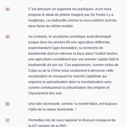
[
4
]
C’est amusant, on supprime les plastiques, et on nous
propose le steak de pétrole imaginé par De Funès il y a
longtemps. La malbouffe comme la sous-nutrition sont les
deux faces du même modèle.
[
5
]
Au contraire, le socialisme soviétique avait développé
jusque dans les années 60 une agriculture différente,
expérimentant l’agro-forestation, la recherche de
biodiversité dont on retrouve la trace dans l’institut Vavilov,
une agriculture considérant que son premier capital était la
biodiversité de son sol. Ces expériences, comme celles de
Cuba ou de la Chine nous conduisent à dénoncer cette
socialisation en invoquant le marché capitaliste qui
organise la spécialisation dans la mondialisation avec
comme conséquence la précarisation des emplois et
l’épuisement des sols.
[
6
]
Une idée dominante, comme l’a montré Marx, est toujours
l’idée de la classe dominante
!
[
7
]
Permettez-moi de vous rappeler le discours inaugural de
e
la 41
session de la
FAO
: