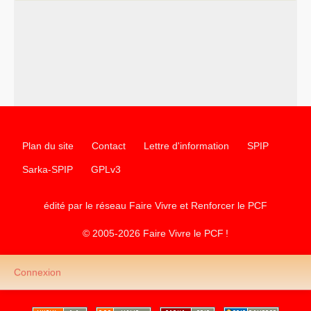
chantiers pour affirmer l’ambition révolutionnaire du
PCF
–
un texte de Jean-Claude Delaunay
le marxisme est la
science sociale de notre temps
–
un appel
proposé aux partis communistes et ouvrier
d’Europe
–
les
cinq chantiers pour contribuer au débat sur le projet
communiste
Plan du site
Contact
Lettre d'information
SPIP
Sarka-SPIP
GPLv3
édité par le réseau Faire Vivre et Renforcer le
PCF
© 2005-2026 Faire Vivre le
PCF
!
Connexion