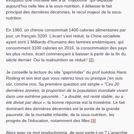
évoquant une mortalité liée à la "malbouffe" qui dépasse
aujourd’hui celle liée à la sous-nutrition, il délaisse le fait
principal des dernières décennies, le recul majeur de la sous-
nutrition.
En 1960, un chinois consommait 1400 calories alimentaires par
jour, un français 3200. L’écart s’est réduit, la Chine socialiste
ayant sorti 1 Milliards d’humains des famines endémiques, qui
consomment 3100 calories en 2016, la consommation des pays
les plus riches, écart commençant à baisser à partir de la fin du
siècle dernier. Oui la malnutrition se réduit
!
[
2
]
.
Je conseille la lecture du site "gapminder" du prof suédois Hans
Rosling et son test que vous raterez tous ou presque j’en suis
sûr, comme moi. Sa première question est simple «
"Ces 20
dernières années, la proportion de la population mondiale vivant
dans une extrême pauvreté..." a doublé, est resté stable, ou a
été divisé par deux
», la bonne réponse est la troisième. Le fait
dominant des dernières décennies est la sortie de la grande
pauvreté, de la mortalité infantile, de la sous-nutrition, les
progrès de l’éducation, notamment des filles
[
3
]
.
Alors avec ce mot productivisme, de quoi parle-t-on
? L’anarchie