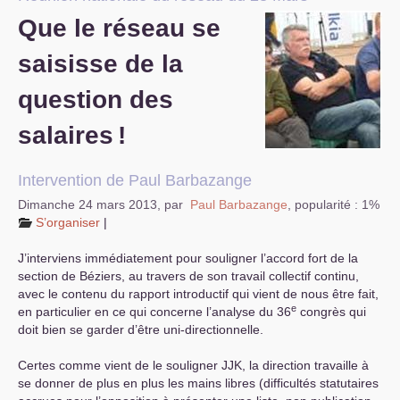
Que le réseau se
S’organiser
saisisse de la
Comprendre...
question des
Vie du site
salaires
!
Intervention de Paul Barbazange
Dimanche 24 mars 2013
,
par
Paul Barbazange
,
popularité : 1%
S’organiser
|
J’interviens immédiatement pour souligner l’accord fort de la
section de Béziers, au travers de son travail collectif continu,
avec le contenu du rapport introductif qui vient de nous être fait,
e
en particulier en ce qui concerne l’analyse du 36
congrès qui
doit bien se garder d’être uni-directionnelle.
Certes comme vient de le souligner
JJK
, la direction travaille à
se donner de plus en plus les mains libres (difficultés statutaires