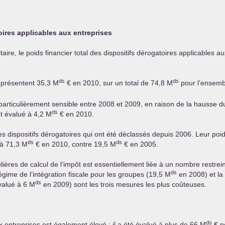
oires applicables aux entreprises
ire, le poids financier total des dispositifs dérogatoires applicables au
ds
ds
eprésentent 35,3 M
€ en 2010, sur un total de 74,8 M
pour l’ensemb
articulièrement sensible entre 2008 et 2009, en raison de la hausse du
ds
et évalué à 4,2 M
€ en 2010.
s dispositifs dérogatoires qui ont été déclassés depuis 2006. Leur poid
ds
ds
 à 71,3 M
€ en 2010, contre 19,5 M
€ en 2005.
res de calcul de l’impôt est essentiellement liée à un nombre restreint de
ds
égime de l’intégration fiscale pour les groupes (19,5 M
en 2008) et la 
ds
évalué à 6 M
en 2009) sont les trois mesures les plus coûteuses.
ds
x entreprises est également élevé : il a été évalué à plus de 66 M
€ p