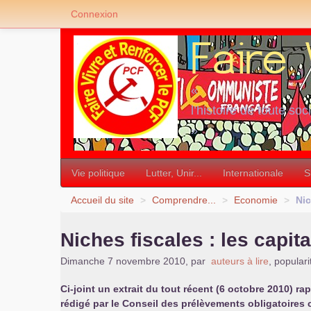
Connexion
«
l’histoire de toute soc
»
Vie politique
Lutter, Unir...
Internationale
S
Accueil du site
>
Comprendre...
>
Economie
>
Nic
Niches fiscales : les capit
Dimanche 7 novembre 2010
,
par
auteurs à lire
,
populari
Ci-joint un extrait du tout récent (6 octobre 2010) rap
rédigé par le Conseil des prélèvements obligatoires 