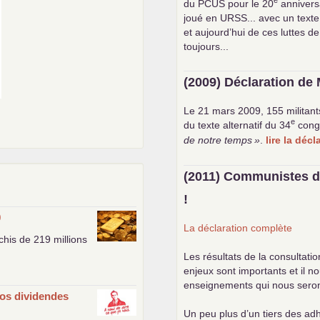
e
du
PCUS
pour le 20
anniversa
joué en
URSS
... avec un text
et aujourd’hui de ces luttes de
toujours...
(2009) Déclaration de 
Le 21 mars 2009, 155 militant
e
du texte alternatif du 34
cong
de notre temps
»
.
lire la déc
(2011) Communistes d
!
0
La déclaration complète
his de 219 millions
Les résultats de la consultati
enjeux sont importants et il n
enseignements qui nous seront 
ros dividendes
Un peu plus d’un tiers des adh