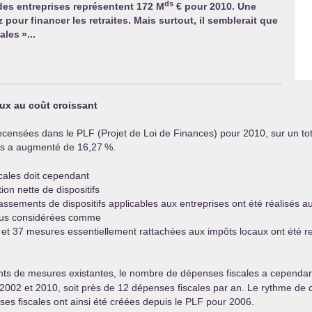
ds
 des entreprises représentent 172 M
€ pour 2010. Une
z pour financer les retraites. Mais surtout, il semblerait que
cales
»...
ux au coût croissant
recensées dans le
PLF
(Projet de Loi de Finances) pour 2010, sur un to
es a augmenté de 16,27
%.
cales doit cependant
ion nette de dispositifs
ssements de dispositifs applicables aux entreprises ont été réalisés a
plus considérées comme
et 37 mesures essentiellement rattachées aux impôts locaux ont été re
ts de mesures existantes, le nombre de dépenses fiscales a cependa
e 2002 et 2010, soit près de 12 dépenses fiscales par an. Le rythme de 
es fiscales ont ainsi été créées depuis le
PLF
pour 2006.