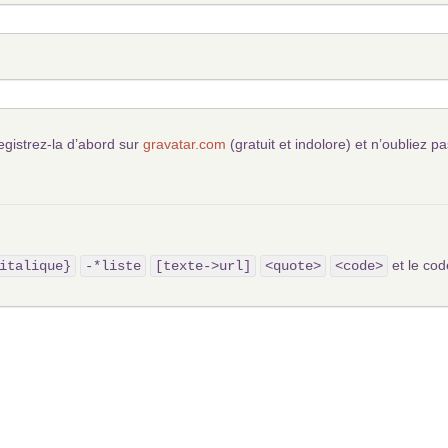
egistrez-la d’abord sur
gravatar.com
(gratuit et indolore) et n’oubliez pa
et le c
italique}
-*liste
[texte->url]
<quote>
<code>