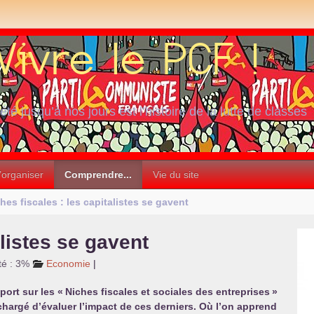
iété jusqu’à nos jours est l’histoire de la lutte de classes
’organiser
Comprendre...
Vie du site
hes fiscales : les capitalistes se gavent
alistes se gavent
té : 3%
Economie
|
port sur les «
Niches fiscales et sociales des entreprises
»
chargé d’évaluer l’impact de ces derniers. Où l’on apprend