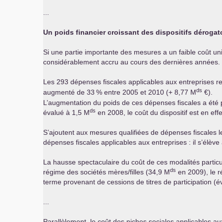
...
Un poids financier croissant des dispositifs dérogat
Si une partie importante des mesures a un faible coût unita
considérablement accru au cours des dernières années.
Les 293 dépenses fiscales applicables aux entreprises r
ds
augmenté de 33
% entre 2005 et 2010 (+ 8,77 M
€).
L’augmentation du poids de ces dépenses fiscales a été p
ds
évalué à 1,5 M
en 2008, le coût du dispositif est en eff
S’ajoutent aux mesures qualifiées de dépenses fiscales le
dépenses fiscales applicables aux entreprises : il s’élève
La hausse spectaculaire du coût de ces modalités particuliè
ds
régime des sociétés mères/filles (34,9 M
en 2009), le r
terme provenant de cessions de titres de participation (
...
Parallèlement, le coût des niches sociales applicables au