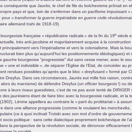
us conséquente que Jaurès, le chef de file du bolchevisme prônait en effe
n propre pays et que, loin de s’enfermer dans un pacifisme impuissant «
r pour «
transformer la guerre impérialiste en guerre civile révolutionnai
aire allemand trahi de 1918-19).
e
a bourgeoisie française «
républicaine radicale
» de la fin du 19
siècle e
e actuelle, très anti-jacobine et majoritairement acquise à la constructio
 principalement vers l’impérialisme et vers le colonialisme. Mais la bou
tructurait bien plus qu’aujourd’hui les positionnements idéologiques) et
la gauche bourgeoise "progressiste" dut sans cesse mener, avec le souti
ue «
une et indivisible
», de séparer l’Eglise de l’Etat, de concéder au pro
urent rendues possibles qu’après que le bloc «
dreyfusard
» formé par C
faire Dreyfus. Dans ces circonstances, Jaurès eut mille fois raison, contr
 alors du marxisme) de défendre Dreyfus (un officier bourgeois
!) ou d
ore à leurs rivaux guesdistes, c’est de ne pas avoir tenté de
DIRIGER
s
ce des jaurésiens étant de faire bloc avec la bourgeoisie radicale, et 
(1902), Lénine appellera au contraire le «
parti du prolétariat
» à assum
re dans une alliance progressiste (comme le voulaient les mencheviks, p
opulaire (ce à quoi inclinait Trotski avec son mot d’ordre de gouverneme
 socio-politique : sans cette dialectique proprement bolchevique de l’alli
 dans la perspective de la révolution sociale, de dénoncer efficacemen
ionner la société.