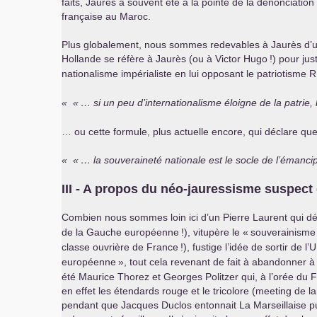
faits, Jaurès a souvent été à la pointe de la dénonciatio
française au Maroc.
Plus globalement, nous sommes redevables à Jaurès d’une a
Hollande se réfère à Jaurès (ou à Victor Hugo
!) pour jus
nationalisme impérialiste en lui opposant le patriotisme
R
«
…
si un peu d’internationalisme éloigne de la patri
… ou cette formule, plus actuelle encore, qui déclare q
«
… la souveraineté nationale est le socle de l’émancip
III
- A propos du néo-jauressisme suspect 
Combien nous sommes loin ici d’un Pierre Laurent qui défe
de la Gauche européenne
!), vitupère le «
souverainisme
classe ouvrière de France
!), fustige l’idée de sortir de l’
U
européenne
», tout cela revenant de fait à abandonner à
été Maurice Thorez et Georges Politzer qui, à l’orée du F
en effet les étendards rouge et le tricolore (meeting de 
pendant que Jacques Duclos entonnait La Marseillaise puis