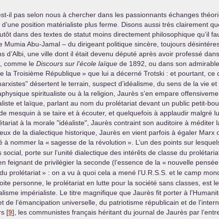
’est-il pas selon nous à chercher dans les passionnants échanges théo
d’une position matérialiste plus ferme. Disons aussi très clairement qu
plutôt dans des textes de statut moins directement philosophique qu’il fa
 Mumia Abu-Jamal – du dirigeant politique sincère, toujours désintéres
 d’Albi, une ville dont il était devenu député après avoir professé dans
ée, comme le
Discours sur l’école laïque
de 1892, ou dans son admirable p
 la Troisième République
» que lui a décerné Trotski : et pourtant, ce
rxistes" désertent le terrain, suspect d’idéalisme, du sens de la vie et 
hysique spiritualiste ou à la religion, Jaurès s’en empare offensivemen
ialiste et laïque, parlant au nom du prolétariat devant un public petit
e mesquin à se taire et à écouter, et quelquefois à applaudir malgré lui
létariat à la morale "idéaliste", Jaurès contraint son auditoire à médite
gieux de la dialectique historique, Jaurès en vient parfois à égaler Mar
ué à nommer la «
sagesse de la révolution
». L’un des points sur lesquel
s social, porte sur l’unité dialectique des intérêts de classe du prolétari
feignant de privilégier la seconde (l’essence de la «
nouvelle pensée 
du prolétariat
» : on a vu à quoi cela a mené l’
U.R.S.S.
et le camp mondi
oite personne, le prolétariat en lutte pour la société sans classes, est l
lisme impérialiste. Le titre magnifique que Jaurès fit porter à l’Humanit
 de l’émancipation universelle, du patriotisme républicain et de l’intern
rs
[
9
]
, les communistes français héritant du journal de Jaurès par l’e