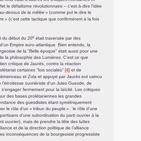
t le défaitisme révolutionnaire – c’est-à-dire l’idée
au-dessus de la mêlée
» (comme put le dire le
re
» (c’est cette tactique que confirmèrent à la fois
e
t du début du 20
était traversée par des
n d’un Empire euro-atlantique. Bien entendu, la
rgeoisie de la "Belle époque" était aussi pour une
 de la philosophie des Lumières. C’est ce que
en critique de Jaurès, contre la réaction
létariat certaines "lois sociales"
[
4
]
et de
lémenceau et Zola et appuyé par Jaurès eut vaincu
e l’étroitesse ouvriériste d’un Jules Guesde, de
e s’engager fermement pour la laïcité. Les critiques
ur des bases prolétariennes les grandes
la tendance des guesdistes étant symétriquement
er le rôle d’un «
tribun du peuple
» : le rôle d’une
artisans d’une subordination du parti ouvrier à la
nt ouvrier), mais de prendre la tête des luttes
ance et de la direction politique de l’alliance
t les inconséquences de la bourgeoisie progressiste