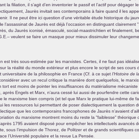
ant la filiation, il s’agit d’en inventorier le passif et l’actif pour dégage
alectiquement, Jaurès invitait ses contemporains à faire quand il les appel
nir. Il ne peut être ici question d’une véritable étude historique du 
e l’assassinat de Jaurès est déjà l’occasion en distinguant clairement "
rès, du Jaurès iconisé, émasculé, social-maastrichtien et finalement, bel
G.E.
– veulent se faire un masque pour mieux dissimuler leur changeme
n est très sous-estimée par les marxistes. Certes, il ne faut pas idéali
sur la réalité du monde extérieur et plus encore le script de ses cours d
t universitaire de la philosophie en France (Cf. à ce sujet
l’Histoire de 
considérer avec un recul critique la manière dont quelquefois, le marxis
n tort est moins de pointer les insuffisances du matérialisme mécaniste
, après Engels et Marx, n’aura cessé lui aussi de pourfendre cette car
ue le marxisme bien compris (et tel que Marx le pratique lui-même de f
lui les ressources lui permettant de poser dialectiquement la question du 
ialectique que les contemporains francophones de Jaurès n’avaient d’ai
ropriation du marxisme montrent moins du reste la "faiblesse" théorique 
après 1795 avaient disposé pour empêcher les intellectuels avancés de r
e, sous l’impulsion de Thorez, de Politzer et de grands scientifique
ace l’Université populaire et la revue La Pensée.