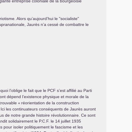
glante entreprise coloniale de la bourgeoisie
tisme. Alors qu’aujourd’hui le "socialiste"
pranationale, Jaurès n’a cessé de combattre le
oi l’oblige le fait que le
PCF
s’est affilié au Parti
ont dépend l’existence physique et morale de la
trouvable «
réorientation de la construction
. Ici les continuateurs conséquents de Jaurès auront
us de notre grande histoire révolutionnaire. Ce sont
andit solidairement le
P.C.F.
le 14 juillet 1935
s pour isoler politiquement le fascisme et les