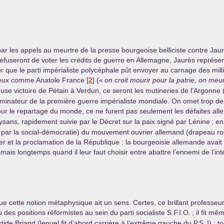
 par les appels au meurtre de la presse bourgeoise belliciste contre Jaur
efuseront de voter les crédits de guerre en Allemagne, Jaurès représen
r que le parti impérialiste polycéphale pût envoyer au carnage des mill
ageux comme Anatole France
[
2
]
(«
on croit mourir pour la patrie, on meur
teuse victoire de Pétain à Verdun, ce seront les mutineries de l’Argon
inateur de la première guerre impérialiste mondiale. On omet trop de di
r le repartage du monde, ce ne furent pas seulement les défaites alleman
paysans, rapidement suivie par le Décret sur la paix signé par Lénine
; e
sé par la social-démocratie) du mouvement ouvrier allemand (drapeau roug
r et la proclamation de la République : la bourgeoisie allemande avait
amais longtemps quand il leur faut choisir entre abattre l’ennemi de l’int
ue cette notion métaphysique ait un sens. Certes, ce brillant professeu
u des positions réformistes au sein du parti socialiste
S.F.I.
O.
; il fit 
stide Briand (lequel fit d’abord carrière à l’extrême gauche du P.S.
!) : 