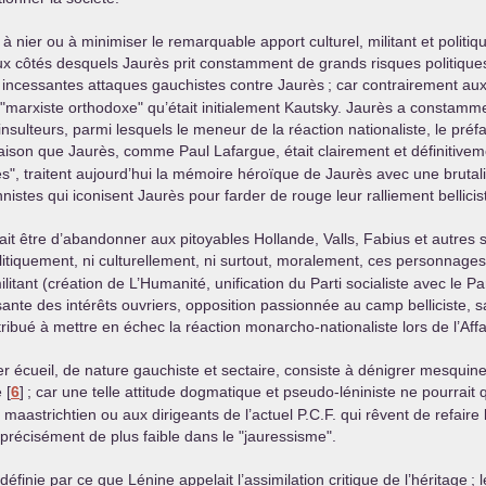
ier ou à minimiser le remarquable apport culturel, militant et politiqu
 côtés desquels Jaurès prit constamment de grands risques politiques
 incessantes attaques gauchistes contre Jaurès
; car contrairement aux
 "marxiste orthodoxe" qu’était initialement Kautsky. Jaurès a constamm
s insulteurs, parmi lesquels le meneur de la réaction nationaliste, le pr
raison que Jaurès, comme Paul Lafargue, était clairement et définitivem
es", traitent aujourd’hui la mémoire héroïque de Jaurès avec une brutali
istes qui iconisent Jaurès pour farder de rouge leur ralliement bellici
rait être d’abandonner aux pitoyables Hollande, Valls, Fabius et autres s
olitiquement, ni culturellement, ni surtout, moralement, ces personnages
ilitant (création de L’Humanité, unification du Parti socialiste avec le P
ante des intérêts ouvriers, opposition passionnée au camp belliciste, s
ibué à mettre en échec la réaction monarcho-nationaliste lors de l’Affa
mier écueil, de nature gauchiste et sectaire, consiste à dénigrer mesqui
e
[
6
]
; car une telle attitude dogmatique et pseudo-léniniste ne pourrait 
maastrichtien ou aux dirigeants de l’actuel
P.C.F.
qui rêvent de refaire 
précisément de plus faible dans le "jauressisme".
définie par ce que Lénine appelait l’assimilation critique de l’héritage
; 