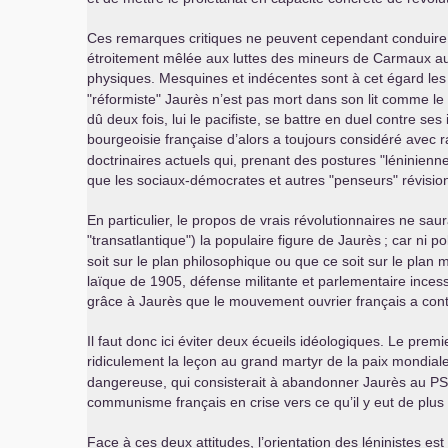
Ces remarques critiques ne peuvent cependant conduire à n
étroitement mêlée aux luttes des mineurs de Carmaux aux
physiques. Mesquines et indécentes sont à cet égard les
"réformiste" Jaurès n’est pas mort dans son lit comme le
dû deux fois, lui le pacifiste, se battre en duel contre se
bourgeoisie française d’alors a toujours considéré avec 
doctrinaires actuels qui, prenant des postures "léninienn
que les sociaux-démocrates et autres "penseurs" révisionn
En particulier, le propos de vrais révolutionnaires ne sau
"transatlantique") la populaire figure de Jaurès
; car ni p
soit sur le plan philosophique ou que ce soit sur le plan m
laïque de 1905, défense militante et parlementaire incess
grâce à Jaurès que le mouvement ouvrier français a contr
Il faut donc ici éviter deux écueils idéologiques. Le pre
ridiculement la leçon au grand martyr de la paix mondial
dangereuse, qui consisterait à abandonner Jaurès au
PS
communisme français en crise vers ce qu’il y eut de plus 
Face à ces deux attitudes, l’orientation des léninistes est 