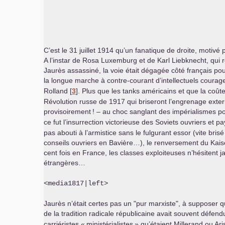
C’est le 31 juillet 1914 qu’un fanatique de droite, motivé
A l’instar de Rosa Luxemburg et de Karl Liebknecht, qui r
Jaurès assassiné, la voie était dégagée côté français pou
la longue marche à contre-courant d’intellectuels cour
Rolland
[
3
]
. Plus que les tanks américains et que la coû
Révolution russe de 1917 qui briseront l’engrenage exterm
provisoirement
! – au choc sanglant des impérialismes pou
ce fut l’insurrection victorieuse des Soviets ouvriers et 
pas abouti à l’armistice sans le fulgurant essor (vite bri
conseils ouvriers en Bavière…), le renversement du Kaise
cent fois en France, les classes exploiteuses n’hésitent j
étrangères…
<media1817|left>
Jaurès n’était certes pas un "pur marxiste", à supposer q
de la tradition radicale républicaine avait souvent défend
carriéristes «
ministérialistes
» qu’étaient Millerand ou Ari