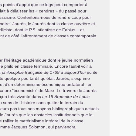
r les points d’appui que ce legs peut comporter à
ait à délaisser les «
cendres
» du passé pour
jauressisme. Contentons-nous de rendre coup pour
notre" Jaurès, le Jaurès dont la classe ouvrière et
liciste, dont le
P.S.
atlantiste de Fabius – et
nt de côté l’affrontement de classes contemporain.
ser l’héritage académique dont le jeune normalien
e philo en classe terminale. Encore faut-il voir à
la philosophie française de 1789 à aujourd’hui
écrite
te quelque peu tardif qu’était Jaurès, s’exprime
 et d’un déterminisme économique unilatéral : en
icature "économiste" de Marx. Le travers de Jaurès
açon très vivante dans
Le 18 Brumaire de Louis
sens de l’histoire sans quitter le terrain du
lleurs pas tous nos moyens bibliographiques actuels
de Jaurès que les obstacles institutionnels que la
allier le matérialisme intégral de la classe
s comme Jacques Solomon, qui parviendra