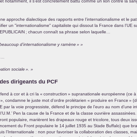
n et notamment, il s’est concrètement battu comme un lion contre la san
pproche dialectique des rapports entre l’internationalisme et le patrio
tifier un "internationalisme" capitaliste qui dissout la France dans l’
UE
su
EPUBLICAIN
; chacun connaît sa phrase selon laquelle…
e, beaucoup d’internationalisme y ramène
»
ue…
ation sociale
».
des dirigeants du
PCF
nd à cor et à cri la «
construction
» supranationale européenne (ce à qu
», condamne le juste mot d’ordre prolétarien «
produire en France
» (d
E
par la voie progressiste, défend le principe de l’euro au nom d’une in
 l’U.M.’ Pen la cause de la France et de la classe ouvrière assassinées
ront populaire, marièrent les drapeaux rouge et tricolore, tous deux iss
lancement du Front populaire le 14 juillet 1935 au Stade Buffalo) que br
 l’Internationale : non pour favoriser la collaboration des classes, mai