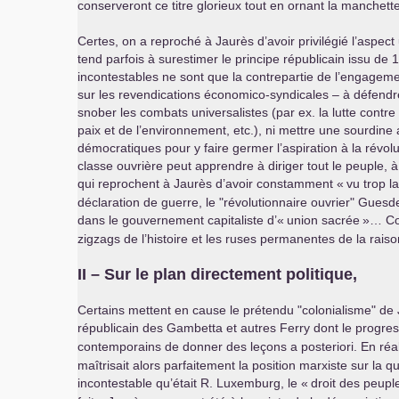
conserveront ce titre glorieux tout en ornant la manchet
Certes, on a reproché à Jaurès d’avoir privilégié l’aspec
tend parfois à surestimer le principe républicain issu de
incontestables ne sont que la contrepartie de l’engagement
sur les revendications économico-syndicales – à défendre
snober les combats universalistes (par ex. la lutte contre 
paix et de l’environnement, etc.), ni mettre une sourdine 
démocratiques pour y faire germer l’aspiration à la révolut
classe ouvrière peut apprendre à diriger tout le peuple, à
qui reprochent à Jaurès d’avoir constamment «
vu trop l
déclaration de guerre, le "révolutionnaire ouvrier" Guesd
dans le gouvernement capitaliste d’«
union sacrée
»… Com
zigzags de l’histoire et les ruses permanentes de la rais
II
– Sur le plan directement politique,
Certains mettent en cause le prétendu "colonialisme" de Ja
républicain des Gambetta et autres Ferry dont le progre
contemporains de donner des leçons a posteriori. En réali
maîtrisait alors parfaitement la position marxiste sur la q
incontestable qu’était R. Luxemburg, le «
droit des peup