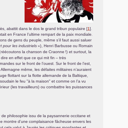
ès, abattit dans le dos le grand tribun populaire
[
1
]
.
tait en France l’ultime rempart de la paix mondiale.
ions de gens du peuple, même s’il faut aussi saluer
t pour les industriels
»), Henri Barbusse ou Romain
ne (réécoutons la chanson de Craonne
!) et surtout, la
re en effet que ce qui mit fin – très
des sur le front de l’ouest. Sur le front de l’est,
n Allemagne même, les défaites militaires n’auraient
e flottant sur la flotte allemande de la Baltique,
 soudain le feu "à la maison" et comme on l’a vu
érieur (les travailleurs) ou combattre les puissances
r de philosophie issu de la paysannerie occitane et
même montre d’une complaisance fâcheuse envers les
tout cela valut à Jaurès les critiques mordantes et