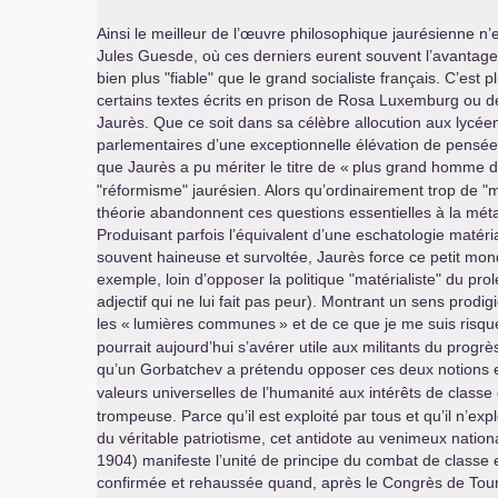
Ainsi le meilleur de l’œuvre philosophique jaurésienne n
Jules Guesde, où ces derniers eurent souvent l’avantage 
bien plus "fiable" que le grand socialiste français. C’est 
certains textes écrits en prison de Rosa Luxemburg ou de
Jaurès. Que ce soit dans sa célèbre allocution aux lycéens
parlementaires d’une exceptionnelle élévation de pens
que Jaurès a pu mériter le titre de «
plus grand homme de
"réformisme" jaurésien. Alors qu’ordinairement trop de "ma
théorie abandonnent ces questions essentielles à la métap
Produisant parfois l’équivalent d’une eschatologie matér
souvent haineuse et survoltée, Jaurès force ce petit mond
exemple, loin d’opposer la politique "matérialiste" du pro
adjectif qui ne lui fait pas peur). Montrant un sens prodi
les «
lumières communes
» et de ce que je me suis risq
pourrait aujourd’hui s’avérer utile aux militants du progrè
qu’un Gorbatchev a prétendu opposer ces deux notions en 
valeurs universelles de l’humanité aux intérêts de classe 
trompeuse. Parce qu’il est exploité par tous et qu’il n’expl
du véritable patriotisme, cet antidote au venimeux nationa
1904) manifeste l’unité de principe du combat de classe et
confirmée et rehaussée quand, après le Congrès de Tou