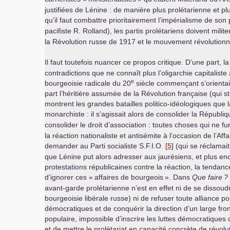
justifiées de Lénine : de manière plus prolétarienne et pl
qu’il faut combattre prioritairement l’impérialisme de so
pacifiste R. Rolland), les partis prolétariens doivent milite
la Révolution russe de 1917 et le mouvement révolutionn
Il faut toutefois nuancer ce propos critique. D’une part, l
contradictions que ne connaît plus l’oligarchie capitalist
e
bourgeoisie radicale du 20
siècle commençant s’orientait
part l’héritière assumée de la Révolution française (qui s
montrent les grandes batailles politico-idéologiques que 
monarchiste : il s’agissait alors de consolider la Républiq
consolider le droit d’association : toutes choses qui ne f
la réaction nationaliste et antisémite à l’occasion de l’Af
demander au Parti socialiste
S.F.I.O.
[
5
]
(qui se réclamait
que Lénine put alors adresser aux jaurésiens, et plus enc
protestations républicaines contre la réaction, la tendan
d’ignorer ces «
affaires de bourgeois
». Dans
Que faire
?
avant-garde prolétarienne n’est en effet ni de se dissoud
bourgeoisie libérale russe) ni de refuser toute alliance p
démocratiques et de conquérir la direction d’un large front
populaire, impossible d’inscrire les luttes démocratiques
et de mettre le prolétariat en capacité concrète de révolut