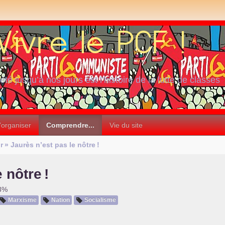
iété jusqu’à nos jours est l’histoire de la lutte de classes
’organiser
Comprendre...
Vie du site
r
» Jaurès n’est pas le nôtre
!
e nôtre
!
 3%
Marxisme
Nation
Socialisme