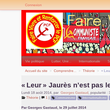
Connexion
«
l’histoire de toute soc
»
Vie politique
Lutter, Unir...
Internationale
S
Accueil du site
>
Comprendre...
>
Théorie
>
«
Leu
«
Leur
» Jaurès n’est pas l
Lundi 18 août 2014
,
par
Georges Gastaud
,
popularité :
Théorie
|
1
|
Communisme
Internationalisme
Par Georges Gastaud, le 29 juillet 2014