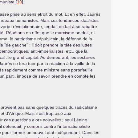
mmuniste
[
10
]
.
sse prise au sens étroit du mot. Et en effet, Jaurès
aux idéaux humanistes. Mais ces tendances idéalistes
verbe révolutionnaire, tendait en fait à se rabattre
té. Répétons en effet que le marxisme ne doit, ni
isme, le patriotisme républicain, la défense de la
 "de gauche" : il doit prendre la tête des luttes
démocratiques, anti-impérialistes, etc., que la
pal : le grand capital. Au demeurant, les sectaires
aurès se fera tuer par la réaction à la veille de la
très rapidement comme ministre sans portefeuille
n parti, impose de savoir prendre en compte les
 ne provient pas sans quelques traces du radicalisme
 et d’Afrique. Mais il est trop aisé aux
ur ces questions alors nouvelles
; seul Lénine
l défendait, y compris contre l’internationaliste
e pour former un nouvel état indépendant. Dans les