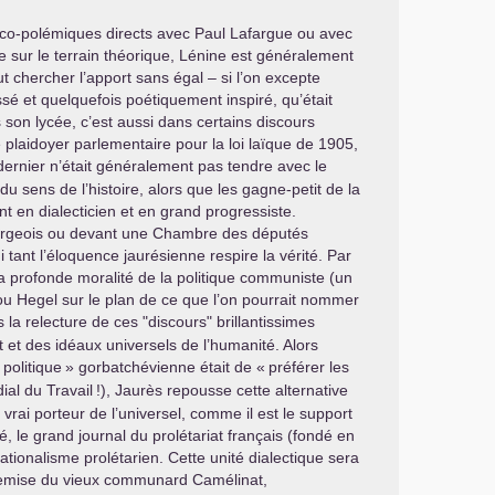
rico-polémiques directs avec Paul Lafargue ou avec
e sur le terrain théorique, Lénine est généralement
ut chercher l’apport sans égal – si l’on excepte
sé et quelquefois poétiquement inspiré, qu’était
 son lycée, c’est aussi dans certains discours
laidoyer parlementaire pour la loi laïque de 1905,
 dernier n’était généralement pas tendre avec le
du sens de l’histoire, alors que les gagne-petit de la
t en dialecticien et en grand progressiste.
-bourgeois ou devant une Chambre des députés
 tant l’éloquence jaurésienne respire la vérité. Par
r la profonde moralité de la politique communiste (un
x ou Hegel sur le plan de ce que l’on pourrait nommer
s la relecture de ces "discours" brillantissimes
at et des idéaux universels de l’humanité. Alors
politique
» gorbatchévienne était de «
préférer les
al du Travail
!), Jaurès repousse cette alternative
e vrai porteur de l’universel, comme il est le support
é, le grand journal du prolétariat français (fondé en
ationalisme prolétarien. Cette unité dialectique sera
ntremise du vieux communard Camélinat,