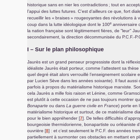
historique sans en nier les contradictions
; tout en accept
l’appui des luttes futures. C’est d’ailleurs ce que, fort di
recueillir les «
braises
» rougeoyantes des révolutions à ve
e
coup dans la lutte idéologique dont le 100
anniversaire d
la nation française sont légitimement fières, de "leur" Jau
secondairement, la direction décommunisée du
P.C.
F.-
P.
I – Sur le plan philosophique
Jaurès est un grand penseur progressiste dont la réflexio
idéaliste Jaurès était porteur, comme l’attestent sa thèse 
quel degré était alors verrouillé l’enseignement scolaire e
par Lucien Sève dans les années soixante). Il faut aussi 
parfois à propos du matérialisme historique marxiste. So
cela Jaurès a mille fois raison et Lénine, comme Gramsci
est plutôt à cette occasion de ne pas toujours montrer q
Bonaparte
ou dans
La guerre civile en France
) porte en 
matérialisme historique et surtout, de ce matérialisme d
pour le bien appréhender
[
7
]
. De telles difficultés d’app
bourgeoisie thermidorienne, bonapartiste ou orléaniste d’
ouvrière
[
8
]
: et c’est seulement le
P.C.F.
des années trent
partiellement à surmonter ces obstacles en mettant en pl