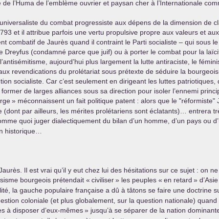
te de l’Huma de l’emblème ouvrier et paysan cher à l’Internationale co
t universaliste du combat progressiste aux dépens de la dimension de cla
 1793 et il attribue parfois une vertu propulsive propre aux valeurs et 
 combatif de Jaurès quand il contraint le Parti socialiste – qui sous le 
 Dreyfus (condamné parce que juif) ou à porter le combat pour la laïci
l’antisémitisme, aujourd’hui plus largement la lutte antiraciste, le fémin
aux revendications du prolétariat sous prétexte de séduire la bourgeoisie
ion socialiste. Car c’est seulement en dirigeant les luttes patriotiques, 
 former de larges alliances sous sa direction pour isoler l’ennemi princi
arge
» méconnaissent un fait politique patent : alors que le "réformiste" J
e (dont par ailleurs, les mérites prolétariens sont éclatants)… entrera 
me quoi juger dialectiquement du bilan d’un homme, d’un pays ou d’u
on historique…
urès. Il est vrai qu’il y eut chez lui des hésitations sur ce sujet : on
ssisme bourgeois prétendait «
civiliser
» les peuples «
en retard
» d’Asie
té, la gauche populaire française a dû à tâtons se faire une doctrine s
uestion coloniale (et plus globalement, sur la question nationale) quand i
les à disposer d’eux-mêmes
» jusqu’à se séparer de la nation dominant