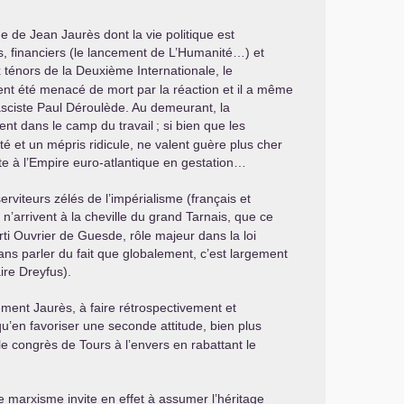
e de Jean Jaurès dont la vie politique est
, financiers (le lancement de L’Humanité…) et
 ténors de la Deuxième Internationale, le
ent été menacé de mort par la réaction et il a même
éfasciste Paul Déroulède. Au demeurant, la
ent dans le camp du travail
; si bien que les
té et un mépris ridicule, ne valent guère plus cher
ste à l’Empire euro-atlantique en gestation…
erviteurs zélés de l’impérialisme (français et
 n’arrivent à la cheville du grand Tarnais, que ce
arti Ouvrier de Guesde, rôle majeur dans la loi
ans parler du fait que globalement, c’est largement
ire Dreyfus).
nement Jaurès, à faire rétrospectivement et
qu’en favoriser une seconde attitude, bien plus
le congrès de Tours à l’envers en rabattant le
le marxisme invite en effet à assumer l’héritage