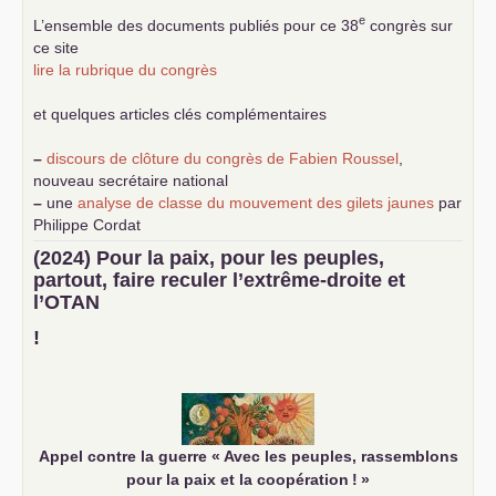
e
L’ensemble des documents publiés pour ce 38
congrès sur
ce site
lire la rubrique du congrès
et quelques articles clés complémentaires
–
discours de clôture du congrès de Fabien Roussel
,
nouveau secrétaire national
–
une
analyse de classe du mouvement des gilets jaunes
par
Philippe Cordat
–
un texte de Jean-Claude Delaunay
le marxisme est la
(2024) Pour la paix, pour les peuples,
science sociale de notre temps
partout, faire reculer l’extrême-droite et
–
un appel
proposé aux partis communistes et ouvrier
l’
OTAN
d’Europe
–
demandez
le numéro 10 de la revue Unir les Communistes
!
–
les
cinq chantiers pour contribuer au débat sur le projet
communiste
Appel contre la guerre «
Avec les peuples, rassemblons
pour la paix et la coopération
!
»