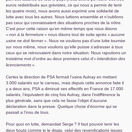
euros redistribués aux grévistes, ce qui nous a permis de tenir
les quatre mois), nous avons aussi exprimé une solidarité de
lutte avec tous les autres. Nous luttions ensemble et n’oublions
pas ceux qui connaissaient des situations proches de la nôtre.
C’est pour cette raison qu’en même temps que nous disons
«
non à la fermeture
» nous disons tout de suite après «
aucune
usine ne doit fermer
». Nous ne voulions pas d’une lutte tournée
sur nous même, nous voulions qu’elle puisse s’adresser à tous
ceux qui se retrouvaient dans notre situation. Nous rajoutions un
troisième mot d’ordre au deux premiers celui d’«
interdiction des
licenciements
».
Certes la direction de
PSA
fermait l’usine Aulnay en mettant
3.000 salariés sur le carreau, mais depuis cette annonce faite il
y a deux ans,
PSA
a diminué ses effectifs en France de 17.000
salariés, l’équivalent de cinq fois Aulnay, dans l’indifférence la
plus générale, sans que cela ne fasse l’objet d’aucune
déclaration dans la presse. Quelque chose d’énorme qui se
passait a l’insu de tous.
Pour quoi on lutte, demandait Serge
? Il faut pouvoir tenir les
deux bouts comme je le disais, celui des revendications issues