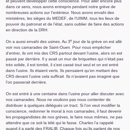
et peuvent développer cette conscience. Pour aller encore plus
dans ce sens, nous avons entrepris pendant notre grève de
nombreuses actions sur l’extérieur. Nous avons envahi des
ministères, les sièges du
MEDEF
, de l’
UIMM
, tous les lieux de
pouvoir du patronat et de l’état, sans oublier de faire des actions
en direction de la
DRH
.
e
On a aussi envahi des usines. Au 3
jour de la grève on est allé
voir nos camarades de Saint-Ouen. Pour nous empêcher
d’entrer, ils ont mis des
CRS
partout devant l’usine, alors on est
passé par derrière. Il y avait un mur de briquettes qui n’était pas
très solide, il est tombé, il s’est cassé tout seul et on est entré
dans l’usine. Ils étaient verts. Ils pensaient qu’en mettant des
CRS
devant l’usine cela suffirait. Ils n’avaient pas imaginé que
l’on passerait derrière.
On est entré à une centaine dans l’usine pour aller discuter avec
nos camarades. Nous ne voulions pas nous contenter de
distribuer à quelques délégués un tract. Si l’on veut modifier la
conscience, redonner le moral à nos camarades, il faut devenir
les propagandistes de nos grèves, le faire nous mêmes, ne pas
attendre que ce soit la télé qui le fasse. Charles l’a rappelé
quand il a parlé des
FRALIB
. Chaque fois qu’ils parlent de nos