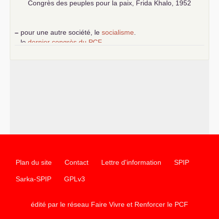
Congrès des peuples pour la paix, Frida Khalo, 1952
–
pour une autre société, le
socialisme
.
–
le
dernier congrès du
PCF
e
–
contribution de jeunes communistes au 39
congrès :
Six
chantiers pour affirmer l’ambition révolutionnaire du
PCF
–
un texte de Jean-Claude Delaunay
le marxisme est la
science sociale de notre temps
–
un appel
proposé aux partis communistes et ouvrier
d’Europe
–
les
cinq chantiers pour contribuer au débat sur le projet
communiste
Plan du site
Contact
Lettre d'information
SPIP
Sarka-SPIP
GPLv3
édité par le réseau Faire Vivre et Renforcer le
PCF