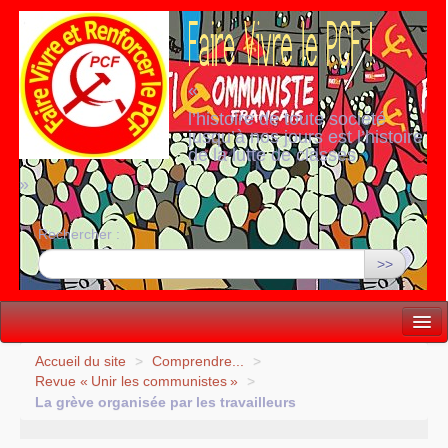
«
l’histoire de toute société
jusqu’à nos jours est l’histoire
de la lutte de classes
»
Rechercher :
>>
Vie politique
Accueil du site
>
Comprendre...
>
Revue «
Unir les communistes
»
>
Lutter, Unir...
La grève organisée par les travailleurs
Internationale