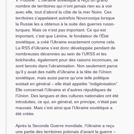
V. Poutine : L’Ukraine soviétique a reçu un grand
nombre de territoires qui n’ont jamais rien eu à voir
avec elle, tout d’abord la côte de la mer Noire. Ces
territoires s’appelaient autrefois Novorossiya lorsque
la Russie les a obtenus à la suite des guerres russo-
turques. Mais ce n’est pas important. Ce qui est
important, c’est que Lénine, le fondateur de l’État
soviétique, a créé l’Ukraine exactement comme cela.
La
RSS
d’Ukraine s’est donc développée pendant de
nombreuses décennies au sein de l’
URSS
et les
bolcheviks, également pour des raisons inconnues, se
sont lancés dans l’ukrainisation. Non seulement parce
qu’il y avait des natifs d’Ukraine à la tête de l’Union
soviétique, mais aussi parce qu’une telle politique
existait en général – elle était appelée “indigénisation”.
Elle concernait l’Ukraine et d’autres républiques de
l’Union. Des langues et des cultures nationales ont été
introduites, ce qui, en général, en principe, n’était pas
mauvais. Mais c’est ainsi que l’Ukraine soviétique a
été créée.
Après la Seconde Guerre mondiale, l’Ukraine a reçu
une partie des territoires polonais d’avant la guerre –