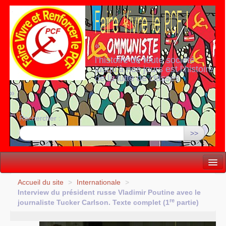
«
l’histoire de toute société
jusqu’à nos jours est l’histoire
de la lutte de classes
»
Rechercher :
>>
Vie politique
Accueil du site
>
Internationale
>
Interview du président russe Vladimir Poutine avec le
Lutter, Unir...
re
journaliste Tucker Carlson. Texte complet (1
partie)
Internationale