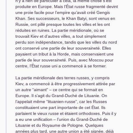
n’y a rien de particulier à cela, la même chose s’est
produite en Europe. Mais l’État russe fragmenté devint
une proie facile pour l’empire qu’avait créé Gengis
Khan. Ses successeurs, le Khan Batyi, sont venus en
Russie, ont pillé presque toutes les villes et les ont
réduites en ruines. La partie méridionale, où se
trouvait Kiev et d’autres villes, a tout simplement
perdu son indépendance, tandis que les villes du nord
ont conservé une partie de leur souveraineté. Elles
payaient un tribut à la Horde, mais conservaient une
partie de leur souveraineté. Puis, avec Moscou pour
centre, l’État russe uni a commencé à se former.
La partie méridionale des terres russes, y compris
Kiev, a commencé à être progressivement attirée par
un autre “aimant” – ce centre qui se formait en
Europe. Il s’agit du Grand-Duché de Lituanie. On
l’appelait même “lituanien-russe”, car les Russes
constituaient une part importante de cet État. Ils
parlaient le vieux russe et étaient orthodoxes. Puis il y
a eu une unification – l’union du Grand-Duché de
Lituanie et du Royaume de Pologne. Quelques
années plus tard, une autre union a été signée, déjà