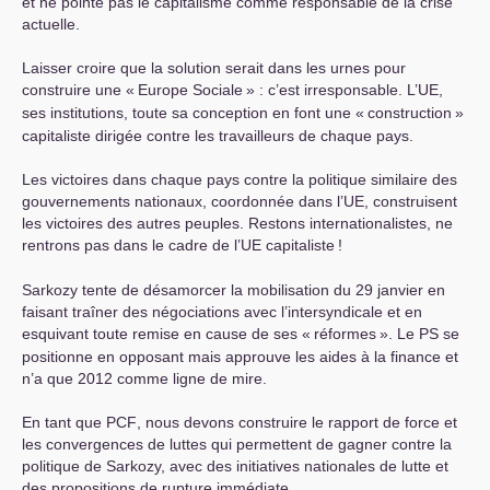
et ne pointe pas le capitalisme comme responsable de la crise
actuelle.
Laisser croire que la solution serait dans les urnes pour
construire une «
Europe Sociale
» : c’est irresponsable. L’
UE
,
ses institutions, toute sa conception en font une «
construction
»
capitaliste dirigée contre les travailleurs de chaque pays.
Les victoires dans chaque pays contre la politique similaire des
gouvernements nationaux, coordonnée dans l’
UE
, construisent
les victoires des autres peuples. Restons internationalistes, ne
rentrons pas dans le cadre de l’
UE
capitaliste
!
Sarkozy tente de désamorcer la mobilisation du 29 janvier en
faisant traîner des négociations avec l’intersyndicale et en
esquivant toute remise en cause de ses «
réformes
». Le
PS
se
positionne en opposant mais approuve les aides à la finance et
n’a que 2012 comme ligne de mire.
En tant que
PCF
, nous devons construire le rapport de force et
les convergences de luttes qui permettent de gagner contre la
politique de Sarkozy, avec des initiatives nationales de lutte et
des propositions de rupture immédiate.