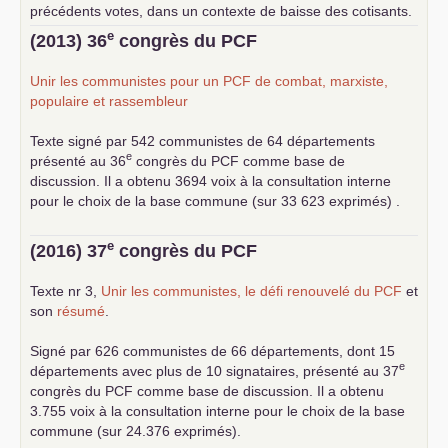
précédents votes, dans un contexte de baisse des cotisants.
... lire la suite
e
(2013) 36
congrès du
PCF
Unir les communistes pour un
PCF
de combat, marxiste,
populaire et rassembleur
Texte signé par 542 communistes de 64 départements
e
présenté au 36
congrès du
PCF
comme base de
discussion. Il a obtenu 3694 voix à la consultation interne
pour le choix de la base commune (sur 33 623 exprimés) .
e
(2016) 37
congrès du
PCF
Texte nr 3,
Unir les communistes, le défi renouvelé du
PCF
et
son
résumé
.
Signé par 626 communistes de 66 départements, dont 15
e
départements avec plus de 10 signataires, présenté au 37
congrès du
PCF
comme base de discussion. Il a obtenu
3.755 voix à la consultation interne pour le choix de la base
commune (sur 24.376 exprimés).