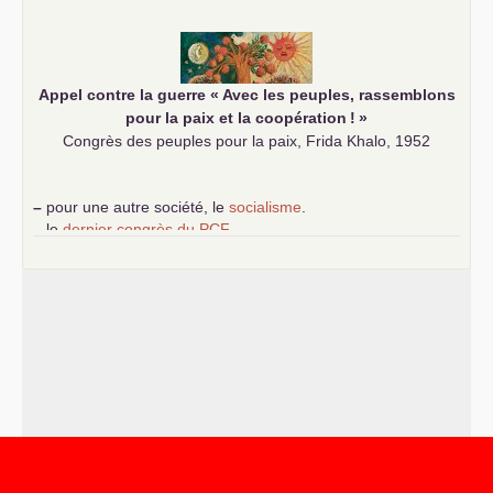
communiste
Appel contre la guerre «
Avec les peuples, rassemblons
pour la paix et la coopération
!
»
Congrès des peuples pour la paix, Frida Khalo, 1952
–
pour une autre société, le
socialisme
.
–
le
dernier congrès du
PCF
e
–
contribution de jeunes communistes au 39
congrès :
Six
chantiers pour affirmer l’ambition révolutionnaire du
PCF
–
un texte de Jean-Claude Delaunay
le marxisme est la
science sociale de notre temps
–
un appel
proposé aux partis communistes et ouvrier
d’Europe
–
les
cinq chantiers pour contribuer au débat sur le projet
communiste