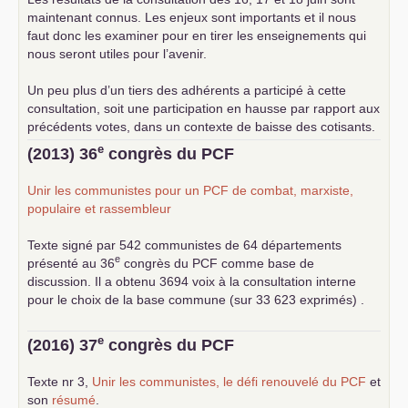
maintenant connus. Les enjeux sont importants et il nous
faut donc les examiner pour en tirer les enseignements qui
nous seront utiles pour l’avenir.
Un peu plus d’un tiers des adhérents a participé à cette
consultation, soit une participation en hausse par rapport aux
précédents votes, dans un contexte de baisse des cotisants.
... lire la suite
e
(2013) 36
congrès du
PCF
Unir les communistes pour un
PCF
de combat, marxiste,
populaire et rassembleur
Texte signé par 542 communistes de 64 départements
e
présenté au 36
congrès du
PCF
comme base de
discussion. Il a obtenu 3694 voix à la consultation interne
pour le choix de la base commune (sur 33 623 exprimés) .
e
(2016) 37
congrès du
PCF
Texte nr 3,
Unir les communistes, le défi renouvelé du
PCF
et
son
résumé
.