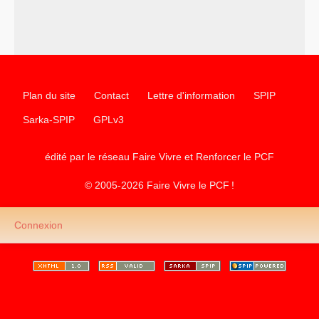
d’Europe
–
les
cinq chantiers pour contribuer au débat sur le projet
communiste
Plan du site
Contact
Lettre d'information
SPIP
Sarka-SPIP
GPLv3
édité par le réseau Faire Vivre et Renforcer le
PCF
© 2005-2026 Faire Vivre le
PCF
!
Connexion