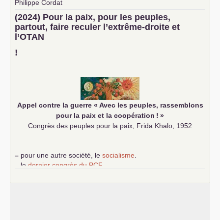
Philippe Cordat
–
un texte de Jean-Claude Delaunay
le marxisme est la
(2024) Pour la paix, pour les peuples,
science sociale de notre temps
partout, faire reculer l’extrême-droite et
–
un appel
proposé aux partis communistes et ouvrier
l’
OTAN
d’Europe
–
demandez
le numéro 10 de la revue Unir les Communistes
!
–
les
cinq chantiers pour contribuer au débat sur le projet
communiste
Appel contre la guerre «
Avec les peuples, rassemblons
pour la paix et la coopération
!
»
Congrès des peuples pour la paix, Frida Khalo, 1952
–
pour une autre société, le
socialisme
.
–
le
dernier congrès du
PCF
e
–
contribution de jeunes communistes au 39
congrès :
Six
chantiers pour affirmer l’ambition révolutionnaire du
PCF
–
un texte de Jean-Claude Delaunay
le marxisme est la
science sociale de notre temps
–
un appel
proposé aux partis communistes et ouvrier