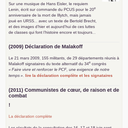
Sur une musique de Hans Eisler, le requiem
e
Lenin, écrit sur commande du
PCUS
pour le 20
anniversaire de la mort de Illytch, mais jamais
joué en
URSS
... avec un texte de Bertold Brecht,
et des images d’hier et aujourd’hui de ces luttes
de classes qui font l’histoire encore et toujours...
(2009) Déclaration de Malakoff
Le 21 mars 2009, 155 militants, de 29 départements réunis à
e
Malakoff signataires du texte alternatif du 34
congrès
«
Faire vivre et renforcer le
PCF
, une exigence de notre
temps
»
.
lire la déclaration complète et les signataires
(2011) Communistes de cœur, de raison et de
combat
!
La déclaration complète
Les résultats de la consultation des 16, 17 et 18 juin sont