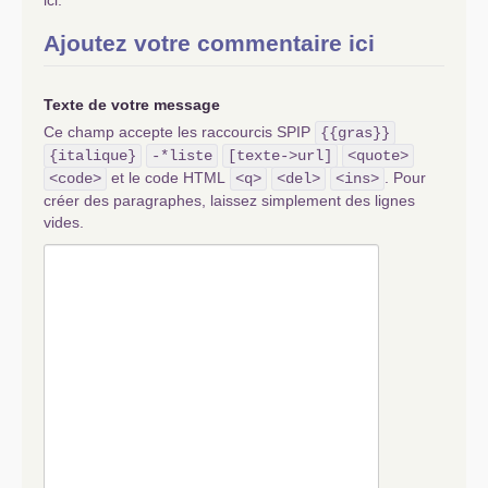
ici.
Ajoutez votre commentaire ici
Texte de votre message
Ce champ accepte les raccourcis SPIP
{{gras}}
{italique}
-*liste
[texte->url]
<quote>
et le code HTML
. Pour
<code>
<q>
<del>
<ins>
créer des paragraphes, laissez simplement des lignes
vides.