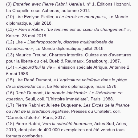
(9)
Entretien avec Pierre Rabhi, Ultreïa
!
, n° 1, Éditions Hozhoni,
La Chapelle-sous-Aubenas, automne 2014.
(10) Lire Evelyne Pieiller, «
Le terroir ne ment pas
», Le Monde
diplomatique, juin 2018.
(11) «
Pierre Rabhi : "Le féminin est au cœur du changement"
»,
Kaizen, 28 mai 2018.
(12) Lire «
L’anthroposophie, discrète multinationale de
l’ésotérisme
», Le Monde diplomatique,juillet 2018.
(13) Maurice Freund, Charters interdits. Quinze ans d’aventures
pour la liberté du ciel, Bueb & Reumaux, Strasbourg, 1987.
(14) «
Aujourd’hui la vie
», émission spéciale Afrique, Antenne 2,
6 mai 1986.
(15) Lire René Dumont, «
L’agriculture voltaïque dans le piège
de la dépendance
», Le Monde diplomatique, mars 1978.
(16) René Dumont,
Un monde intolérable. Le libéralisme en
question
, Seuil, coll. "L’histoire immédiate", Paris, 1988.
(17) Pierre Rabhi et Juliette Duquesne,
Les Excès de la finance
ou l’Art de la prédation légalisée
, Presses du Châtelet, coll.
"Carnets d’alerte", Paris, 2017.
(18) Pierre Rabhi,
Vers la sobriété heureuse
, Actes Sud, Arles,
2010, dont plus de 400.000 exemplaires ont été vendus tous
formats confondus.