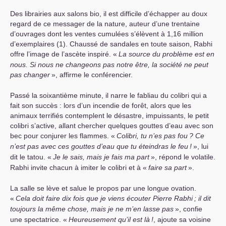
Des librairies aux salons bio, il est difficile d’échapper au doux
regard de ce messager de la nature, auteur d’une trentaine
d’ouvrages dont les ventes cumulées s’élèvent à 1,16 million
d’exemplaires (1). Chaussé de sandales en toute saison, Rabhi
offre l’image de l’ascète inspiré. «
La source du problème est en
nous. Si nous ne changeons pas notre être, la société ne peut
pas changer
», affirme le conférencier.
Passé la soixantième minute, il narre le fabliau du colibri qui a
fait son succès : lors d’un incendie de forêt, alors que les
animaux terrifiés contemplent le désastre, impuissants, le petit
colibri s’active, allant chercher quelques gouttes d’eau avec son
bec pour conjurer les flammes. «
Colibri, tu n’es pas fou
? Ce
n’est pas avec ces gouttes d’eau que tu éteindras le feu
!
», lui
dit le tatou. «
Je le sais, mais je fais ma part
», répond le volatile.
Rabhi invite chacun à imiter le colibri et à «
faire sa part
».
La salle se lève et salue le propos par une longue ovation.
«
Cela doit faire dix fois que je viens écouter Pierre Rabhi
; il dit
toujours la même chose, mais je ne m’en lasse pas
», confie
une spectatrice. «
Heureusement qu’il est là
!
, ajoute sa voisine