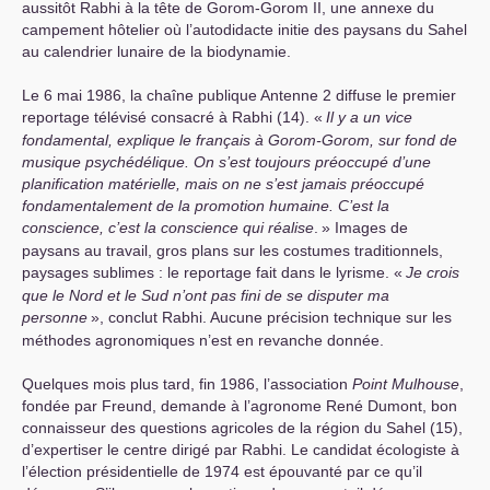
aussitôt Rabhi à la tête de Gorom-Gorom
II
, une annexe du
campement hôtelier où l’autodidacte initie des paysans du Sahel
au calendrier lunaire de la biodynamie.
Le 6 mai 1986, la chaîne publique Antenne 2 diffuse le premier
reportage télévisé consacré à Rabhi (14). «
Il y a un vice
fondamental, explique le français à Gorom-Gorom, sur fond de
musique psychédélique. On s’est toujours préoccupé d’une
planification matérielle, mais on ne s’est jamais préoccupé
fondamentalement de la promotion humaine. C’est la
conscience, c’est la conscience qui réalise
.
» Images de
paysans au travail, gros plans sur les costumes traditionnels,
paysages sublimes : le reportage fait dans le lyrisme. «
Je crois
que le Nord et le Sud n’ont pas fini de se disputer ma
personne
», conclut Rabhi. Aucune précision technique sur les
méthodes agronomiques n’est en revanche donnée.
Quelques mois plus tard, fin 1986, l’association
Point Mulhouse
,
fondée par Freund, demande à l’agronome René Dumont, bon
connaisseur des questions agricoles de la région du Sahel (15),
d’expertiser le centre dirigé par Rabhi. Le candidat écologiste à
l’élection présidentielle de 1974 est épouvanté par ce qu’il