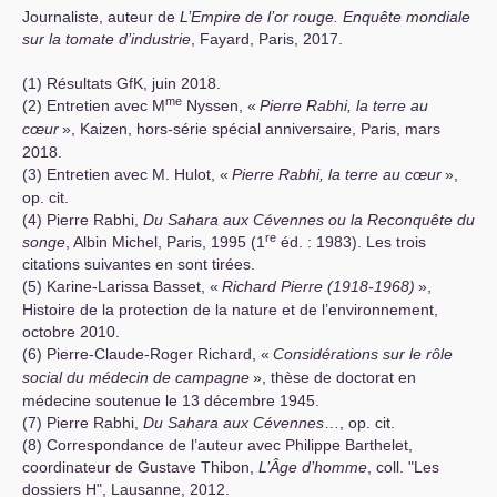
Journaliste, auteur de
L’Empire de l’or rouge. Enquête mondiale
sur la tomate d’industrie
, Fayard, Paris, 2017.
(1) Résultats GfK, juin 2018.
me
(2) Entretien avec M
Nyssen, «
Pierre Rabhi, la terre au
cœur
», Kaizen, hors-série spécial anniversaire, Paris, mars
2018.
(3) Entretien avec M. Hulot, «
Pierre Rabhi, la terre au cœur
»,
op. cit.
(4) Pierre Rabhi,
Du Sahara aux Cévennes ou la Reconquête du
re
songe
, Albin Michel, Paris, 1995 (1
éd. : 1983). Les trois
citations suivantes en sont tirées.
(5) Karine-Larissa Basset, «
Richard Pierre (1918-1968)
»,
Histoire de la protection de la nature et de l’environnement,
octobre 2010.
(6) Pierre-Claude-Roger Richard, «
Considérations sur le rôle
social du médecin de campagne
», thèse de doctorat en
médecine soutenue le 13 décembre 1945.
(7) Pierre Rabhi,
Du Sahara aux Cévennes
…, op. cit.
(8) Correspondance de l’auteur avec Philippe Barthelet,
coordinateur de Gustave Thibon,
L’Âge d’homme
, coll. "Les
dossiers H", Lausanne, 2012.