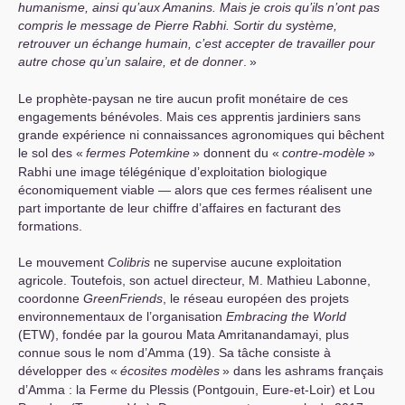
humanisme, ainsi qu’aux Amanins. Mais je crois qu’ils n’ont pas
compris le message de Pierre Rabhi. Sortir du système,
retrouver un échange humain, c’est accepter de travailler pour
autre chose qu’un salaire, et de donner
.
»
Le prophète-paysan ne tire aucun profit monétaire de ces
engagements bénévoles. Mais ces apprentis jardiniers sans
grande expérience ni connaissances agronomiques qui bêchent
le sol des «
fermes Potemkine
» donnent du «
contre-modèle
»
Rabhi une image télégénique d’exploitation biologique
économiquement viable — alors que ces fermes réalisent une
part importante de leur chiffre d’affaires en facturant des
formations.
Le mouvement
Colibris
ne supervise aucune exploitation
agricole. Toutefois, son actuel directeur, M. Mathieu Labonne,
coordonne
GreenFriends
, le réseau européen des projets
environnementaux de l’organisation
Embracing the World
(
ETW
), fondée par la gourou Mata Amritanandamayi, plus
connue sous le nom d’Amma (19). Sa tâche consiste à
développer des «
écosites modèles
» dans les ashrams français
d’Amma : la Ferme du Plessis (Pontgouin, Eure-et-Loir) et Lou