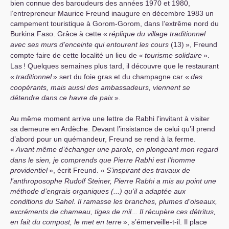
bien connue des baroudeurs des années 1970 et 1980,
l’entrepreneur Maurice Freund inaugure en décembre 1983 un
campement touristique à Gorom-Gorom, dans l’extrême nord du
Burkina Faso. Grâce à cette «
réplique du village traditionnel
avec ses murs d’enceinte qui entourent les cours
(13)
», Freund
compte faire de cette localité un lieu de «
tourisme solidaire
».
Las
! Quelques semaines plus tard, il découvre que le restaurant
«
traditionnel
» sert du foie gras et du champagne car «
des
coopérants, mais aussi des ambassadeurs, viennent se
détendre dans ce havre de paix
».
Au même moment arrive une lettre de Rabhi l’invitant à visiter
sa demeure en Ardèche. Devant l’insistance de celui qu’il prend
d’abord pour un quémandeur, Freund se rend à la ferme.
«
Avant même d’échanger une parole, en plongeant mon regard
dans le sien, je comprends que Pierre Rabhi est l’homme
providentiel
», écrit Freund. «
S’inspirant des travaux de
l’anthroposophe Rudolf Steiner, Pierre Rabhi a mis au point une
méthode d’engrais organiques (...) qu’il a adaptée aux
conditions du Sahel. Il ramasse les branches, plumes d’oiseaux,
excréments de chameau, tiges de mil... Il récupère ces détritus,
en fait du compost, le met en terre
», s’émerveille-t-il. Il place