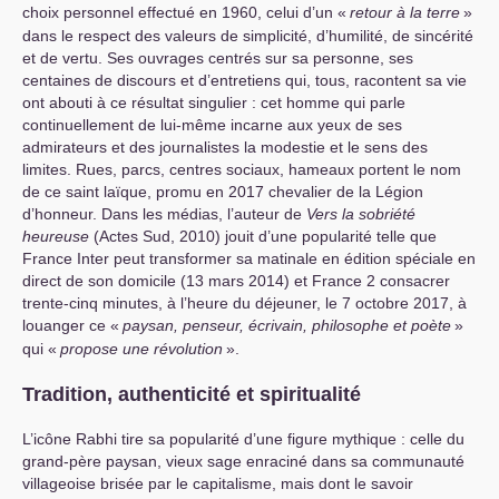
choix personnel effectué en 1960, celui d’un «
retour à la terre
»
dans le respect des valeurs de simplicité, d’humilité, de sincérité
et de vertu. Ses ouvrages centrés sur sa personne, ses
centaines de discours et d’entretiens qui, tous, racontent sa vie
ont abouti à ce résultat singulier : cet homme qui parle
continuellement de lui-même incarne aux yeux de ses
admirateurs et des journalistes la modestie et le sens des
limites. Rues, parcs, centres sociaux, hameaux portent le nom
de ce saint laïque, promu en 2017 chevalier de la Légion
d’honneur. Dans les médias, l’auteur de
Vers la sobriété
heureuse
(Actes Sud, 2010) jouit d’une popularité telle que
France Inter peut transformer sa matinale en édition spéciale en
direct de son domicile (13 mars 2014) et France 2 consacrer
trente-cinq minutes, à l’heure du déjeuner, le 7 octobre 2017, à
louanger ce «
paysan, penseur, écrivain, philosophe et poète
»
qui «
propose une révolution
».
Tradition, authenticité et spiritualité
L’icône Rabhi tire sa popularité d’une figure mythique : celle du
grand-père paysan, vieux sage enraciné dans sa communauté
villageoise brisée par le capitalisme, mais dont le savoir