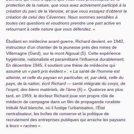
protection de la nature, que vous avez activement participé à la
création du parc de la Vanoise, et que vous essayez d’obtenir la
création de celui des Cévennes. Nous sommes sensibles à
toutes ces questions et voudrions prendre une part active en
retournant à cette nature que vous défendez
.
»
Étudiant en médecine avant-guerre, Richard devient, en 1940,
instructeur d’un chantier de la jeunesse près des mines de
Villemagne (Gard), sur le mont Aigoual (5). Cette expérience
hygiéniste, nationaliste et paramilitaire l’influence durablement.
En décembre 1945, il soutient une thèse de médecine qui
assume un «
parti pris évident
» : «
La santé de l’homme est
atteinte, et celle du paysan en particulier, et, par-delà, celle du
pays, de la nation, écrit Richard — santé intégrale du corps, de
l’esprit, des biens matériels, de l’âme
(6)
». Quatorze ans plus
tard, en 1959, le docteur Richard joue son propre rôle de
médecin de campagne dans un film de propagande ruraliste
intitulé
Nuit blanche
, où il fustige l’urbanisation, l’État
centralisateur, les boîtes de conserve et la politique de
recrutement des entreprises publiques qui arrache les paysans
à leurs «
racines
».