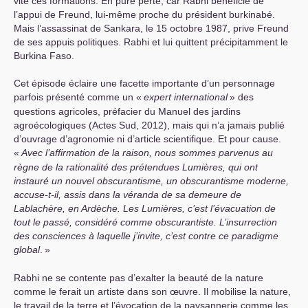
vite ces formations. En pure perte, car Rabhi bénéficie de
l’appui de Freund, lui-même proche du président burkinabé.
Mais l’assassinat de Sankara, le 15 octobre 1987, prive Freund
de ses appuis politiques. Rabhi et lui quittent précipitamment le
Burkina Faso.
Cet épisode éclaire une facette importante d’un personnage
parfois présenté comme un «
expert international
» des
questions agricoles, préfacier du Manuel des jardins
agroécologiques (Actes Sud, 2012), mais qui n’a jamais publié
d’ouvrage d’agronomie ni d’article scientifique. Et pour cause.
«
Avec l’affirmation de la raison, nous sommes parvenus au
règne de la rationalité des prétendues Lumières, qui ont
instauré un nouvel obscurantisme, un obscurantisme moderne,
accuse-t-il, assis dans la véranda de sa demeure de
Lablachère, en Ardèche. Les Lumières, c’est l’évacuation de
tout le passé, considéré comme obscurantiste. L’insurrection
des consciences à laquelle j’invite, c’est contre ce paradigme
global
.
»
Rabhi ne se contente pas d’exalter la beauté de la nature
comme le ferait un artiste dans son œuvre. Il mobilise la nature,
le travail de la terre et l’évocation de la paysannerie comme les