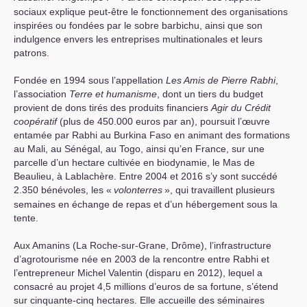
sociaux explique peut-être le fonctionnement des organisations
inspirées ou fondées par le sobre barbichu, ainsi que son
indulgence envers les entreprises multinationales et leurs
patrons.
Fondée en 1994 sous l’appellation
Les Amis de Pierre Rabhi
,
l’association
Terre et humanisme
, dont un tiers du budget
provient de dons tirés des produits financiers
Agir du Crédit
coopératif
(plus de 450.000 euros par an), poursuit l’œuvre
entamée par Rabhi au Burkina Faso en animant des formations
au Mali, au Sénégal, au Togo, ainsi qu’en France, sur une
parcelle d’un hectare cultivée en biodynamie, le Mas de
Beaulieu, à Lablachère. Entre 2004 et 2016 s’y sont succédé
2.350 bénévoles, les «
volonterres
», qui travaillent plusieurs
semaines en échange de repas et d’un hébergement sous la
tente.
Aux Amanins (La Roche-sur-Grane, Drôme), l’infrastructure
d’agrotourisme née en 2003 de la rencontre entre Rabhi et
l’entrepreneur Michel Valentin (disparu en 2012), lequel a
consacré au projet 4,5 millions d’euros de sa fortune, s’étend
sur cinquante-cinq hectares. Elle accueille des séminaires