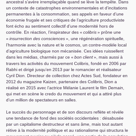
ancestral s’avère irremplaçable quand se lève la tempête. Dans
un contexte de catastrophes environnementales et d’incitations
permanentes à la consommation, ses appels en faveur d’une
économie frugale et ses critiques de l’agriculture productiviste
font écho au sentiment collectif d’une modernité hors de
contrôle. En réaction, l’inspirateur des «
colibris
» prône une
«
insurrection des consciences
», une régénération spirituelle,
l’harmonie avec la nature et le cosmos, un contre-modèle local
d’agriculture biologique non mécanisée. Ces idées ruissellent
dans les médias, charmés par ce «
bon client
», mais aussi à
travers les activités du mouvement Colibris, fondé en 2006 par
Rabhi et dirigé jusqu’en 2013 par le romancier et réalisateur
Cyril Dion. Directeur de collection chez Actes Sud, fondateur en
2012 du magazine Kaizen, partenaire des Colibris, Dion a
réalisé en 2015 avec l’actrice Mélanie Laurent le film
Demain
,
qui met en scène le credo du mouvement et qui a attiré plus
d’un million de spectateurs en salles.
Le succès du personnage et de son discours reflète et révèle
une tendance de fond des sociétés occidentales : désabusée
par un capitalisme destructeur et sans âme, mais tout autant
rétive à la modernité politique et au rationalisme qui structura le