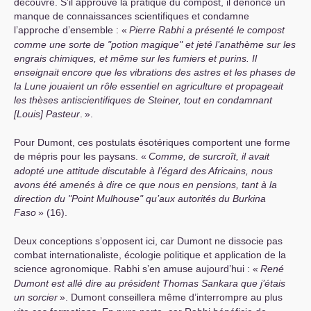
découvre. S’il approuve la pratique du compost, il dénonce un
manque de connaissances scientifiques et condamne
l’approche d’ensemble : «
Pierre Rabhi a présenté le compost
comme une sorte de "potion magique" et jeté l’anathème sur les
engrais chimiques, et même sur les fumiers et purins. Il
enseignait encore que les vibrations des astres et les phases de
la Lune jouaient un rôle essentiel en agriculture et propageait
les thèses antiscientifiques de Steiner, tout en condamnant
[Louis] Pasteur
.
».
Pour Dumont, ces postulats ésotériques comportent une forme
de mépris pour les paysans. «
Comme, de surcroît, il avait
adopté une attitude discutable à l’égard des Africains, nous
avons été amenés à dire ce que nous en pensions, tant à la
direction du "Point Mulhouse" qu’aux autorités du Burkina
Faso
» (16).
Deux conceptions s’opposent ici, car Dumont ne dissocie pas
combat internationaliste, écologie politique et application de la
science agronomique. Rabhi s’en amuse aujourd’hui : «
René
Dumont est allé dire au président Thomas Sankara que j’étais
un sorcier
». Dumont conseillera même d’interrompre au plus