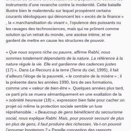
instruments d’une revanche contre la modernité. Cette bataille
illustre bien le malentendu sur lequel prospèrent certains
courants idéologiques qui dénoncent les «
excès de la finance
»
, la «
marchandisation du vivant
», l’opulence des puissants ou
les ravages des technosciences, mais qui ne prônent comme
solution qu’un retrait du monde, une ascèse intime, et se
gardent de mettre en cause les structures de pouvoir.
«
Que nous soyons riche ou pauvre, affirme Rabhi, nous
sommes totalement dépendants de la nature. La référence à la
nature régule la vie. Elle est gardienne des cadences justes
(17)
». Dans
Le Recours à la terre
(Terre du ciel, 1995), il fait
d’ailleurs l’éloge de la pauvreté, «
le contraire de la misère
»
; il
la présente dans les années 1990, lors de ses formations,
comme une «
valeur de bien-être
». Quelques années plus tard,
ce parti pris se muera sémantiquement en une exaltation de la
«
sobriété heureuse
(18)
», expression bien faite pour cacher un
projet où même la protection sociale semble un luxe
répréhensible : «
Beaucoup de gens bénéficient du secourisme
social, nous explique Rabhi. Mais, pour pouvoir secourir de plus
en plus de gens, il faut produire des richesses. Va-t-on pouvoir
l’assumer longtemps
?
» Pareille conception des rapports