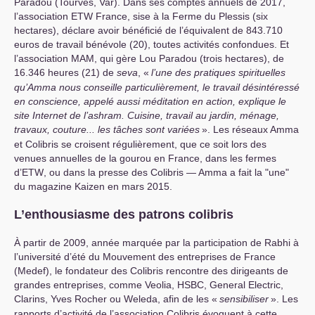
Paradou (Tourves, Var). Dans ses comptes annuels de 2017,
l’association
ETW
France, sise à la Ferme du Plessis (six
hectares), déclare avoir bénéficié de l’équivalent de 843.710
euros de travail bénévole (20), toutes activités confondues. Et
l’association
MAM
, qui gère Lou Paradou (trois hectares), de
16.346 heures (21) de
seva
, «
l’une des pratiques spirituelles
qu’Amma nous conseille particulièrement, le travail désintéressé
en conscience, appelé aussi méditation en action, explique le
site Internet de l’ashram. Cuisine, travail au jardin, ménage,
travaux, couture... les tâches sont variées
». Les réseaux Amma
et Colibris se croisent régulièrement, que ce soit lors des
venues annuelles de la gourou en France, dans les fermes
d’
ETW
, ou dans la presse des Colibris — Amma a fait la "une"
du magazine Kaizen en mars 2015.
L’enthousiasme des patrons colibris
À partir de 2009, année marquée par la participation de Rabhi à
l’université d’été du Mouvement des entreprises de France
(Medef), le fondateur des Colibris rencontre des dirigeants de
grandes entreprises, comme Veolia,
HSBC
, General Electric,
Clarins, Yves Rocher ou Weleda, afin de les «
sensibiliser
». Les
rapports d’activité de l’association Colibris évoquent à cette