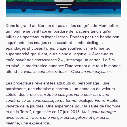
Dans le grand auditorium du palais des congrès de Montpellier,
un homme se tient tapi en bordure de la scène tandis qu’un
millier de spectateurs fixent l’écran. Portées par une bande-son
inquiétante, les images se succèdent : embouteillages,
épandages phytosanitaires, plage souillée, usine fumante,
supermarché grouillant, ours blanc à l’agonie. «
Allons-nous
enfin ouvrir nos consciences
?
» , interroge un carton. Le film
terminé, la modératrice annonce l’intervenant que tout le monde
attend : «
Vous le connaissez tous... C’est un vrai paysan
».
Les projecteurs révèlent les attributs du personnage : une
barbichette, une chemise à carreaux, un pantalon de velours
côtelé, des bretelles. «
Je ne suis pas venu pour faire une
conférence au sens classique du terme
, explique Pierre Rabhi,
vedette de la journée "Une espérance pour la santé de l’homme
et de la Terre", organisée ce 17 juin 2018.
Mais pour partager
avec vous, à travers une vie qui est singulière et qui est la
mienne, une expérience
.
»