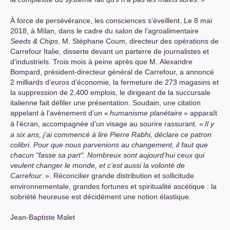
À force de persévérance, les consciences s’éveillent. Le 8 mai
2018, à Milan, dans le cadre du salon de l’agroalimentaire
Seeds & Chips
, M. Stéphane Coum, directeur des opérations de
Carrefour Italie, disserte devant un parterre de journalistes et
d’industriels. Trois mois à peine après que M. Alexandre
Bompard, président-directeur général de Carrefour, a annoncé
2 milliards d’euros d’économie, la fermeture de 273 magasins et
la suppression de 2.400 emplois, le dirigeant de la succursale
italienne fait défiler une présentation. Soudain, une citation
appelant à l’avènement d’un «
humanisme planétaire
» apparaît
à l’écran, accompagnée d’un visage au sourire rassurant. «
Il y
a six ans, j’ai commencé à lire Pierre Rabhi, déclare ce patron
colibri. Pour que nous parvenions au changement, il faut que
chacun "fasse sa part". Nombreux sont aujourd’hui ceux qui
veulent changer le monde, et c’est aussi la volonté de
Carrefour
.
». Réconcilier grande distribution et sollicitude
environnementale, grandes fortunes et spiritualité ascétique : la
sobriété heureuse est décidément une notion élastique.
Jean-Baptiste Malet