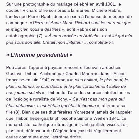
Sur une photographie du mariage célébré en avril 1961, le
docteur Richard offre son bras à la mariée, Michèle Rabhi,
tandis que Pierre Rabhi donne le sien à l’épouse du médecin de
campagne. «
Pierre et Anne-Marie Richard sont les parents que
le magicien nous a destinés
», écrit Rabhi dans son
autobiographie (7). «
À mon arrivée en Ardèche, c’est lui qui m’a
pris sous son aile. C’était mon initiateur
», complète-t-il.
«
L’homme providentiel
»
Peu après, l’apprenti paysan rencontre l’écrivain ardéchois
Gustave Thibon. Acclamé par Charles Maurras dans L’Action
française en juin 1942 comme «
le plus brillant, le plus neuf, le
plus inattendu, le plus désiré et le plus cordialement salué de
nos jeunes soleils
», Thibon fut l’une des sources intellectuelles
de l’idéologie ruraliste de Vichy. «
Ce n’est pas mon père qui
était pétainiste, c’est Pétain qui était thibonien
», affirmera sa
fille (8). Bien que ses thuriféraires n’omettent jamais de rappeler
que Thibon hébergea la philosophe Simone Weil en 1941, ce
monarchiste, catholique intransigeant, antigaulliste viscéral et,
plus tard, défenseur de l’Algérie française fit régulièrement
cause commune avec l’extrême droite.