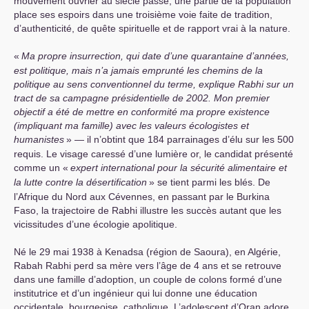
mouvement ouvrier au siècle passé, une partie de la population
place ses espoirs dans une troisième voie faite de tradition,
d’authenticité, de quête spirituelle et de rapport vrai à la nature.
«
Ma propre insurrection, qui date d’une quarantaine d’années,
est politique, mais n’a jamais emprunté les chemins de la
politique au sens conventionnel du terme, explique Rabhi sur un
tract de sa campagne présidentielle de 2002. Mon premier
objectif a été de mettre en conformité ma propre existence
(impliquant ma famille) avec les valeurs écologistes et
humanistes
» — il n’obtint que 184 parrainages d’élu sur les 500
requis. Le visage caressé d’une lumière or, le candidat présenté
comme un «
expert international pour la sécurité alimentaire et
la lutte contre la désertification
» se tient parmi les blés. De
l’Afrique du Nord aux Cévennes, en passant par le Burkina
Faso, la trajectoire de Rabhi illustre les succès autant que les
vicissitudes d’une écologie apolitique.
Né le 29 mai 1938 à Kenadsa (région de Saoura), en Algérie,
Rabah Rabhi perd sa mère vers l’âge de 4 ans et se retrouve
dans une famille d’adoption, un couple de colons formé d’une
institutrice et d’un ingénieur qui lui donne une éducation
occidentale, bourgeoise, catholique. L’adolescent d’Oran adore