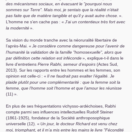
des mécanismes sociaux, en évacuant le "pourquoi nous
sommes sur Terre". Mais moi, je sentais que la réalité n’était
pas faite que de matière tangible et qu’il y avait autre chose
.
».
L’homme ne s’en cache pas : «
J’ai un contentieux très fort avec
la modernité
».
Sa vision du monde tranche avec la néoruralité libertaire de
l’après-Mai. «
Je considère comme dangereuse pour l’avenir de
l’humanité la validation de la famille "homosexuelle", alors que
par définition cette relation est inféconde
», explique-t-il dans le
livre d’entretiens
Pierre Rabhi, semeur d’espoirs
(Actes Sud,
2013). Sur les rapports entre les hommes et les femmes, son
opinion est celle-ci : «
Il ne faudrait pas exalter l’égalité. Je
plaide plutôt pour une complémentarité : que la femme soit la
femme, que l’homme soit l’homme et que l’amour les réunisse
(11)
».
En plus de ses fréquentations vichysso-ardéchoises, Rabhi
compte parmi ses influences intellectuelles Rudolf Steiner
(1861-1925), fondateur de la Société anthroposophique
universelle (12). «
Un jour, le docteur Richard est venu chez
moi, triomphant, et il m’a mis entre les mains le livre "Fécondité