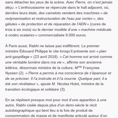
sans détacher les yeux de la scène.
Avec Pierre, on n’est jamais
déçu
.
» L’enthousiasme se répercute dans le hall adjacent, où,
derrière leurs étals, des camelots vendent des machines «
de
redynamisation et restructuration de l’eau par vortex
», des
gélules «
de protection et de réparation de l’
ADN
» (cures de
trois à six mois) ou le dernier modèle d’une «
machine médicale
à ondes scalaires
» commercialisée 8.000 euros.
À Paris aussi, Rabhi ne laisse pas indifférent. Le premier
ministre Édouard Philippe le cite lorsqu’il présente son «
plan
anti-gaspillage
» (23 avril 2018). «
Cet homme est arrivé comme
une véritable lumière dans ma vie
», affirme son ancienne
me
éditrice, désormais ministre de la culture, M
Françoise
Nyssen (2). «
Pierre a permis à ma conscience de s’épanouir et
de se préciser. Il l’a instruite et il l’a nourrie. Quelque part, il a
été son révélateur
», ajoute M. Nicolas Hulot, ministre de la
transition écologique et solidaire (3).
En se répétant presque mot pour mot d’une apparition à une
autre, Rabhi cisèle depuis plus d’un demi-siècle le récit
autobiographique qui tient lieu à la fois de produit de
consommation de masse et de manifeste articulé autour d’un