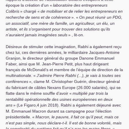
époque la création d’un «
laboratoire des entrepreneurs
Colibris
» chargé «
de mobiliser et de relier les entrepreneurs en
recherche de sens et de cohérence
». «
On peut réunir un
PDG
,
un associatif, une mère de famille, un agriculteur, un élu, un
artiste, et ils s’organisent pour trouver des solutions qu’ils
n’auraient jamais imaginées seuls
» , lit-on.
Désireux de stimuler cette imagination, Rabhi a également reçu
chez lui, ces dernières années, le milliardaire Jacques-Antoine
Granjon, le directeur général du groupe Danone Emmanuel
Faber, ainsi que M. Jean-Pierre Petit, plus haut dirigeant
français de McDonald’s et membre de l’équipe de direction de la
multinationale. «
J’admire Pierre Rabhi (...), je vais à toutes ses
conférences
», clame M. Christopher Guérin, directeur général
du fabricant de câbles Nexans Europe (26.000 salariés), qui se
flatte dans le même souffle d’avoir «
multiplié par trois la
rentabilité opérationnelle des usines européennes en deux
ans
» (Le Figaro,4 juin 2018). Rabhi a également déjeuné avec
M. Emmanuel Macron durant sa campagne pour l’élection
présidentielle. «
Macron, le pauvre, il fait ce qu’il peut, mais ce
n’est pas simple, nous déclare-t-il. Il est de bonne volonté, mais
la complexité du système fait qu’il n’a pas les mains libres
.
»