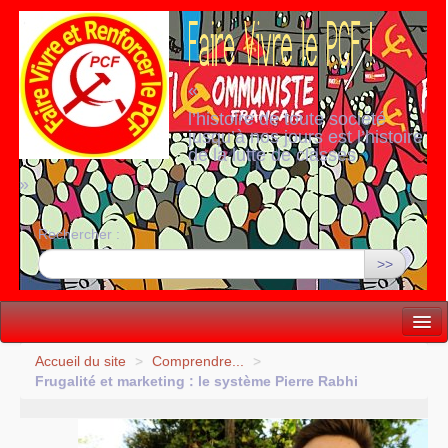
«
l’histoire de toute société
jusqu’à nos jours est l’histoire
de la lutte de classes
»
Rechercher :
>>
Vie politique
Accueil du site
>
Comprendre...
>
Frugalité et marketing : le système Pierre Rabhi
Lutter, Unir...
Internationale