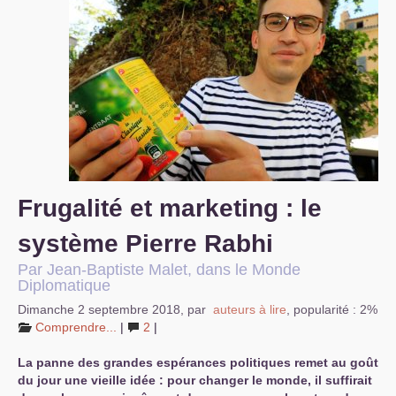
S’organiser
Comprendre...
Vie du site
Frugalité et marketing : le
système Pierre Rabhi
Par Jean-Baptiste Malet, dans le Monde
Diplomatique
Dimanche 2 septembre 2018
,
par
auteurs à lire
,
popularité : 2%
Comprendre...
|
2
|
La panne des grandes espérances politiques remet au goût
du jour une vieille idée : pour changer le monde, il suffirait