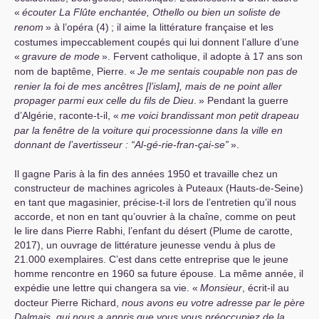
«
écouter La Flûte enchantée, Othello ou bien un soliste de
renom
» à l’opéra (4)
; il aime la littérature française et les
costumes impeccablement coupés qui lui donnent l’allure d’une
«
gravure de mode
». Fervent catholique, il adopte à 17 ans son
nom de baptême, Pierre. «
Je me sentais coupable non pas de
renier la foi de mes ancêtres [l’islam], mais de ne point aller
propager parmi eux celle du fils de Dieu
.
» Pendant la guerre
d’Algérie, raconte-t-il, «
me voici brandissant mon petit drapeau
par la fenêtre de la voiture qui processionne dans la ville en
donnant de l’avertisseur : “Al-gé-rie-fran-çai-se”
».
Il gagne Paris à la fin des années 1950 et travaille chez un
constructeur de machines agricoles à Puteaux (Hauts-de-Seine)
en tant que magasinier, précise-t-il lors de l’entretien qu’il nous
accorde, et non en tant qu’ouvrier à la chaîne, comme on peut
le lire dans Pierre Rabhi, l’enfant du désert (Plume de carotte,
2017), un ouvrage de littérature jeunesse vendu à plus de
21.000 exemplaires. C’est dans cette entreprise que le jeune
homme rencontre en 1960 sa future épouse. La même année, il
expédie une lettre qui changera sa vie. «
Monsieur
, écrit-il au
docteur Pierre Richard,
nous avons eu votre adresse par le père
Dalmais, qui nous a appris que vous vous préoccupiez de la