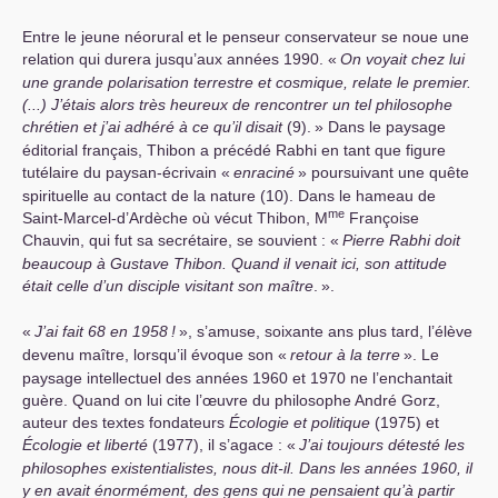
Entre le jeune néorural et le penseur conservateur se noue une
relation qui durera jusqu’aux années 1990. «
On voyait chez lui
une grande polarisation terrestre et cosmique, relate le premier.
(...) J’étais alors très heureux de rencontrer un tel philosophe
chrétien et j’ai adhéré à ce qu’il disait
(9).
» Dans le paysage
éditorial français, Thibon a précédé Rabhi en tant que figure
tutélaire du paysan-écrivain «
enraciné
» poursuivant une quête
spirituelle au contact de la nature (10). Dans le hameau de
me
Saint-Marcel-d’Ardèche où vécut Thibon, M
Françoise
Chauvin, qui fut sa secrétaire, se souvient : «
Pierre Rabhi doit
beaucoup à Gustave Thibon. Quand il venait ici, son attitude
était celle d’un disciple visitant son maître
.
».
«
J’ai fait 68 en 1958
!
», s’amuse, soixante ans plus tard, l’élève
devenu maître, lorsqu’il évoque son «
retour à la terre
». Le
paysage intellectuel des années 1960 et 1970 ne l’enchantait
guère. Quand on lui cite l’œuvre du philosophe André Gorz,
auteur des textes fondateurs
Écologie et politique
(1975) et
Écologie et liberté
(1977), il s’agace : «
J’ai toujours détesté les
philosophes existentialistes, nous dit-il. Dans les années 1960, il
y en avait énormément, des gens qui ne pensaient qu’à partir