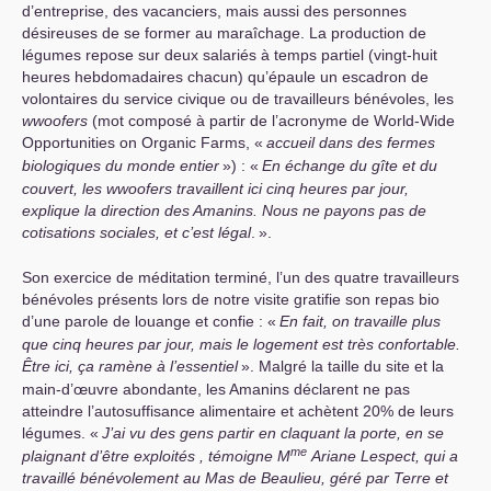
d’entreprise, des vacanciers, mais aussi des personnes
désireuses de se former au maraîchage. La production de
légumes repose sur deux salariés à temps partiel (vingt-huit
heures hebdomadaires chacun) qu’épaule un escadron de
volontaires du service civique ou de travailleurs bénévoles, les
wwoofers
(mot composé à partir de l’acronyme de World-Wide
Opportunities on Organic Farms, «
accueil dans des fermes
biologiques du monde entier
») : «
En échange du gîte et du
couvert, les wwoofers travaillent ici cinq heures par jour,
explique la direction des Amanins. Nous ne payons pas de
cotisations sociales, et c’est légal
.
».
Son exercice de méditation terminé, l’un des quatre travailleurs
bénévoles présents lors de notre visite gratifie son repas bio
d’une parole de louange et confie : «
En fait, on travaille plus
que cinq heures par jour, mais le logement est très confortable.
Être ici, ça ramène à l’essentiel
». Malgré la taille du site et la
main-d’œuvre abondante, les Amanins déclarent ne pas
atteindre l’autosuffisance alimentaire et achètent 20% de leurs
légumes. «
J’ai vu des gens partir en claquant la porte, en se
me
plaignant d’être exploités , témoigne M
Ariane Lespect, qui a
travaillé bénévolement au Mas de Beaulieu, géré par Terre et