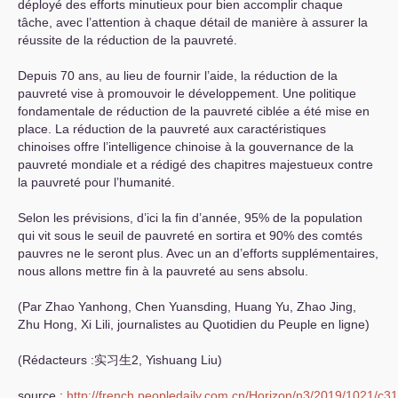
déployé des efforts minutieux pour bien accomplir chaque
tâche, avec l’attention à chaque détail de manière à assurer la
réussite de la réduction de la pauvreté.
Depuis 70 ans, au lieu de fournir l’aide, la réduction de la
pauvreté vise à promouvoir le développement. Une politique
fondamentale de réduction de la pauvreté ciblée a été mise en
place. La réduction de la pauvreté aux caractéristiques
chinoises offre l’intelligence chinoise à la gouvernance de la
pauvreté mondiale et a rédigé des chapitres majestueux contre
la pauvreté pour l’humanité.
Selon les prévisions, d’ici la fin d’année, 95% de la population
qui vit sous le seuil de pauvreté en sortira et 90% des comtés
pauvres ne le seront plus. Avec un an d’efforts supplémentaires,
nous allons mettre fin à la pauvreté au sens absolu.
(Par Zhao Yanhong, Chen Yuansding, Huang Yu, Zhao Jing,
Zhu Hong, Xi Lili, journalistes au Quotidien du Peuple en ligne)
(Rédacteurs :实习生2, Yishuang Liu)
source :
http://french.peopledaily.com.cn/Horizon/n3/2019/1021/c3