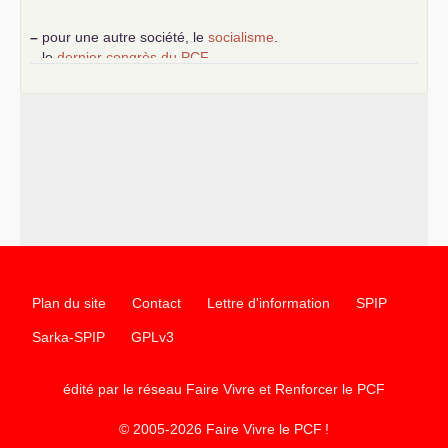
–
pour une autre société, le
socialisme
.
–
le
dernier congrès du
PCF
e
–
contribution de jeunes communistes au 39
congrès :
Six
chantiers pour affirmer l’ambition révolutionnaire du
PCF
–
un texte de Jean-Claude Delaunay
le marxisme est la
science sociale de notre temps
–
un appel
proposé aux partis communistes et ouvrier
d’Europe
–
les
cinq chantiers pour contribuer au débat sur le projet
communiste
Plan du site
Contact
Lettre d'information
SPIP
Sarka-SPIP
GPLv3
édité par le réseau Faire Vivre et Renforcer le
PCF
© 2005-2026 Faire Vivre le
PCF
!