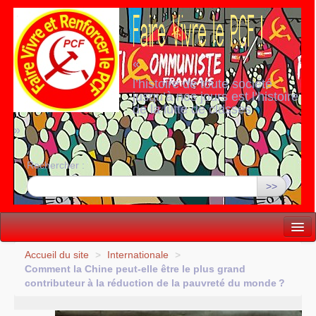
«
l’histoire de toute société
jusqu’à nos jours est l’histoire
de la lutte de classes
»
Rechercher :
>>
Vie politique
Accueil du site
>
Internationale
>
Comment la Chine peut-elle être le plus grand
Lutter, Unir...
contributeur à la réduction de la pauvreté du monde
?
Internationale