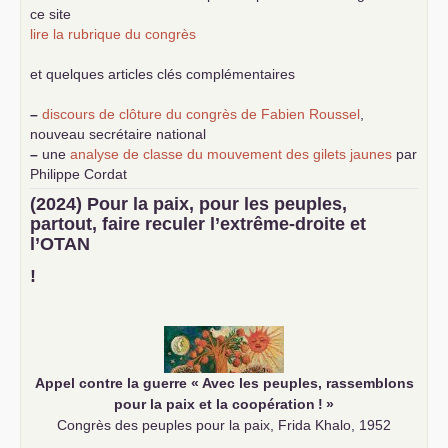
ce site
lire la rubrique du congrès
et quelques articles clés complémentaires
–
discours de clôture du congrès de Fabien Roussel
,
nouveau secrétaire national
–
une
analyse de classe du mouvement des gilets jaunes
par
Philippe Cordat
–
un texte de Jean-Claude Delaunay
le marxisme est la
(2024) Pour la paix, pour les peuples,
science sociale de notre temps
partout, faire reculer l’extrême-droite et
–
un appel
proposé aux partis communistes et ouvrier
l’
OTAN
d’Europe
–
demandez
le numéro 10 de la revue Unir les Communistes
!
–
les
cinq chantiers pour contribuer au débat sur le projet
communiste
Appel contre la guerre «
Avec les peuples, rassemblons
pour la paix et la coopération
!
»
Congrès des peuples pour la paix, Frida Khalo, 1952