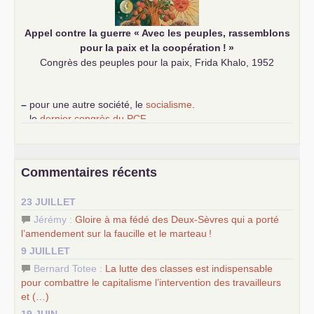
Appel contre la guerre «
Avec les peuples, rassemblons
pour la paix et la coopération
!
»
Congrès des peuples pour la paix, Frida Khalo, 1952
–
pour une autre société, le
socialisme
.
–
le
dernier congrès du
PCF
e
–
contribution de jeunes communistes au 39
congrès :
Six
chantiers pour affirmer l’ambition révolutionnaire du
PCF
–
un texte de Jean-Claude Delaunay
le marxisme est la
Commentaires récents
science sociale de notre temps
–
un appel
proposé aux partis communistes et ouvrier
23 JUILLET
d’Europe
–
les
cinq chantiers pour contribuer au débat sur le projet
Jérémy :
Gloire à ma fédé des Deux-Sèvres qui a porté
communiste
l’amendement sur la faucille et le marteau
!
9 JUILLET
Bernard Totee :
La lutte des classes est indispensable
pour combattre le capitalisme l’intervention des travailleurs
et (…)
19 JUIN