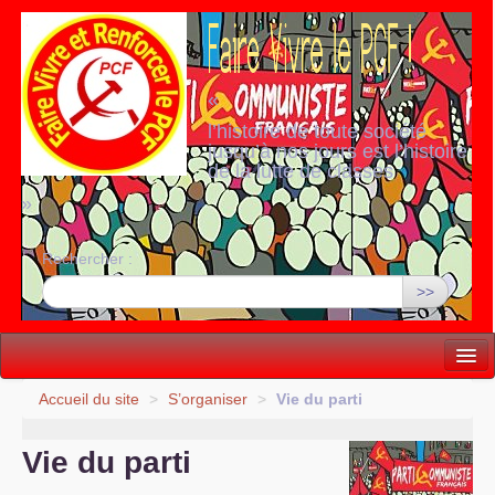
«
l’histoire de toute société
jusqu’à nos jours est l’histoire
de la lutte de classes
»
Rechercher :
>>
Vie politique
Accueil du site
>
S’organiser
>
Vie du parti
Lutter, Unir...
Vie du parti
Internationale