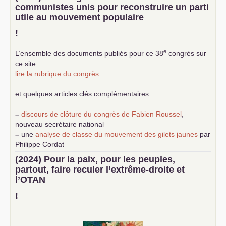
communistes unis pour reconstruire un parti
utile au mouvement populaire
!
e
L’ensemble des documents publiés pour ce 38
congrès sur
ce site
lire la rubrique du congrès
et quelques articles clés complémentaires
–
discours de clôture du congrès de Fabien Roussel
,
nouveau secrétaire national
–
une
analyse de classe du mouvement des gilets jaunes
par
Philippe Cordat
–
un texte de Jean-Claude Delaunay
le marxisme est la
(2024) Pour la paix, pour les peuples,
science sociale de notre temps
partout, faire reculer l’extrême-droite et
–
un appel
proposé aux partis communistes et ouvrier
l’
OTAN
d’Europe
–
demandez
le numéro 10 de la revue Unir les Communistes
!
–
les
cinq chantiers pour contribuer au débat sur le projet
communiste