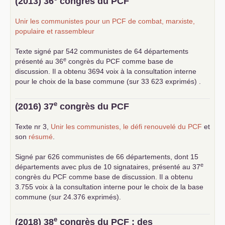
(2013) 36
congrès du
PCF
Unir les communistes pour un
PCF
de combat, marxiste,
populaire et rassembleur
Texte signé par 542 communistes de 64 départements
e
présenté au 36
congrès du
PCF
comme base de
discussion. Il a obtenu 3694 voix à la consultation interne
pour le choix de la base commune (sur 33 623 exprimés) .
e
(2016) 37
congrès du
PCF
Texte nr 3,
Unir les communistes, le défi renouvelé du
PCF
et
son
résumé
.
Signé par 626 communistes de 66 départements, dont 15
e
départements avec plus de 10 signataires, présenté au 37
congrès du
PCF
comme base de discussion. Il a obtenu
3.755 voix à la consultation interne pour le choix de la base
commune (sur 24.376 exprimés).
e
(2018) 38
congrès du
PCF
: des