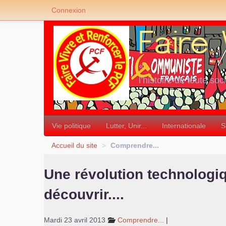
Connexion
«
l’histoire de toute soc
»
Vie politique
Lutter, Unir...
Internationale
S
Accueil du site
>
Comprendre...
Une révolution technologi
découvrir....
Mardi 23 avril 2013
Comprendre...
|