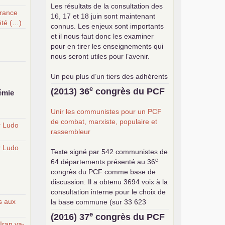
Les résultats de la consultation des
France
16, 17 et 18 juin sont maintenant
été (…)
connus. Les enjeux sont importants
et il nous faut donc les examiner
pour en tirer les enseignements qui
nous seront utiles pour l’avenir.
Un peu plus d’un tiers des adhérents
a participé à cette consultation, soit
e
(2013) 36
congrès du
PCF
émie
une participation en hausse par
rapport aux précédents votes, dans
Unir les communistes pour un
PCF
un contexte de baisse des cotisants.
de combat, marxiste, populaire et
r Ludo
... lire la suite
rassembleur
r Ludo
Texte signé par 542 communistes de
e
64 départements présenté au 36
congrès du
PCF
comme base de
discussion. Il a obtenu 3694 voix à la
consultation interne pour le choix de
s aux
la base commune (sur 33 623
exprimés) .
e
(2016) 37
congrès du
PCF
'Iran va-