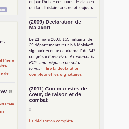
aujourd’hui de ces luttes de classes
qui font l’histoire encore et toujours...
teur
(2009) Déclaration de
Malakoff
Le 21 mars 2009, 155 militants, de
des
29 départements réunis à Malakoff
e
signataires du texte alternatif du 34
congrès
«
Faire vivre et renforcer le
l Pierre
PCF
, une exigence de notre
mbre
temps
»
.
lire la déclaration
ce de
complète et les signataires
(2011) Communistes de
1997
cœur, de raison et de
combat
ts télé
!
ins
La déclaration complète