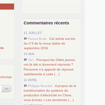
–
pour une autre société, le
socialisme
.
–
le
dernier congrès du
PCF
Commentaires récents
–
contribution de jeunes
e
communistes au 39
congrès :
Six
21 JUILLET
chantiers pour affirmer l’ambition
révolutionnaire du
PCF
Pascal Brula :
Cet article est tiré
–
un texte de Jean-Claude Delaunay
du n°9 de la revue datée de
le marxisme est la science sociale de
te
septembre 2016.
notre temps
13 MAI
–
un appel
proposé aux partis
Yan :
Pourquoi les Gilets jaunes
communistes et ouvrier d’Europe
ont ils été si durement réprimés
?
–
les
cinq chantiers pour contribuer
Personne n’a apporté de réponse
au débat sur le projet communiste
satisfaisante à cette (…)
11 AVRIL
Philippe Bourdet :
A propos de la
>>
transformation du système de
production d’électricité en Chine,
vous écrivez «
Les anciennes (…)