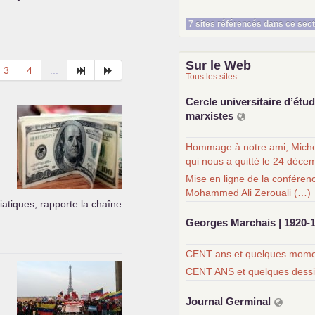
7 sites référencés dans ce sec
Sur le Web
3
4
...
Tous les sites
Cercle universitaire d’étu
marxistes
Hommage à notre ami, Miche
qui nous a quitté le 24 déce
Mise en ligne de la conféren
Mohammed Ali Zerouali (…)
iatiques, rapporte la chaîne
Georges Marchais | 1920-
CENT ans et quelques momen
CENT ANS et quelques dess
Journal Germinal