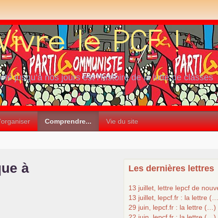
iété jusqu’à nos jours est l’histoire de la lutte de classes
’organiser
Comprendre...
Vie du site
que à
Les dernières lettres
13 juillet, lettre lepcf de nou
13 juillet, lepcf.fr : la lettre (
29 juin, lepcf.fr : la lettre (…)
22 juin, lepcf.fr : la lettre (…)