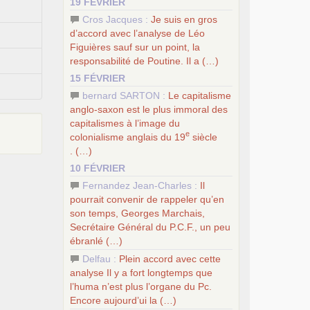
19 FÉVRIER
Cros Jacques :
Je suis en gros
d’accord avec l’analyse de Léo
Figuières sauf sur un point, la
responsabilité de Poutine. Il a (…)
15 FÉVRIER
bernard SARTON :
Le capitalisme
anglo-saxon est le plus immoral des
capitalismes à l’image du
e
colonialisme anglais du 19
siècle
. (…)
10 FÉVRIER
Fernandez Jean-Charles :
Il
pourrait convenir de rappeler qu’en
son temps, Georges Marchais,
Secrétaire Général du
P.C.
F., un peu
ébranlé (…)
Delfau :
Plein accord avec cette
analyse Il y a fort longtemps que
l’huma n’est plus l’organe du Pc.
Encore aujourd’ui la (…)