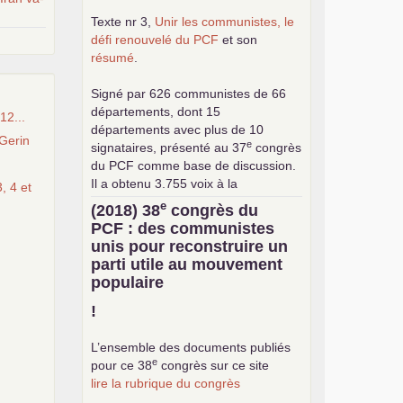
Texte nr 3,
Unir les communistes, le
défi renouvelé du
PCF
et son
résumé
.
Signé par 626 communistes de 66
départements, dont 15
12...
départements avec plus de 10
Gerin
e
signataires, présenté au 37
congrès
du
PCF
comme base de discussion.
Il a obtenu 3.755 voix à la
, 4 et
consultation interne pour le choix de
e
(2018) 38
congrès du
la base commune (sur 24.376
PCF
: des communistes
exprimés).
unis pour reconstruire un
parti utile au mouvement
populaire
!
L’ensemble des documents publiés
e
pour ce 38
congrès sur ce site
lire la rubrique du congrès