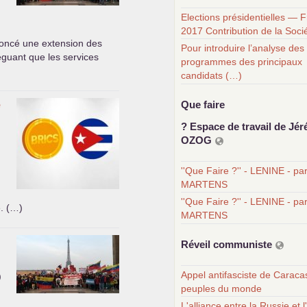
Elections présidentielles — 
2017 Contribution de la Soci
oncé une extension des
Pour introduire l’analyse des
léguant que les services
programmes des principaux
candidats (…)
e
Que faire
? Espace de travail de Jér
OZOG
''Que Faire ?'' - LENINE - pa
MARTENS
''Que Faire ?'' - LENINE - pa
e. (…)
MARTENS
Réveil communiste
Appel antifasciste de Caraca
)
peuples du monde
L'alliance entre la Russie et l