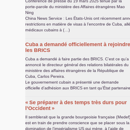
Conférence de presse du 19 mars 2025 tenue par la
porte-parole du ministère des Affaires étrangères Mao
Ning
China News Service : Les États-Unis ont récemment ann
restrictions en matière de visas à l’encontre de Cuba, al
médicaux cubains à (…)
Cuba a demandé officiellement à rejoindr
les
BRICS
Cuba a demandé à faire partie des
BRICS
. C’est ce qu’a
annoncé le directeur général des relations bilatérales du
ministère des affaires étrangères de la République de
Cuba, Carlos Pereira.
Le gouvernement cubain a présenté une demande
officielle d’adhésion aux
BRICS
en tant qu’État partenair
«
Se préparer à des temps très durs pour
l’Occident
»
Il semblerait que la grande bourgeoisie française (Medef
est en train de prendre conscience que se placer sous la
domination de l’impérialisme
US
qui mène, à l’aide de