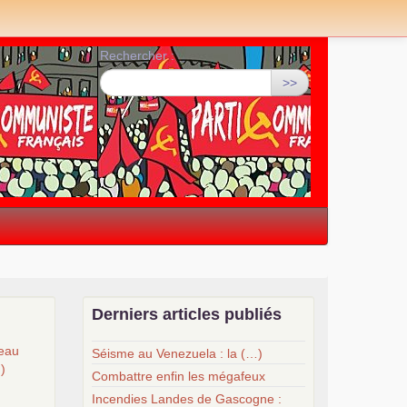
Rechercher :
>>
Derniers articles publiés
veau
Séisme au Venezuela : la (…)
…)
Combattre enfin les mégafeux
Incendies Landes de Gascogne :