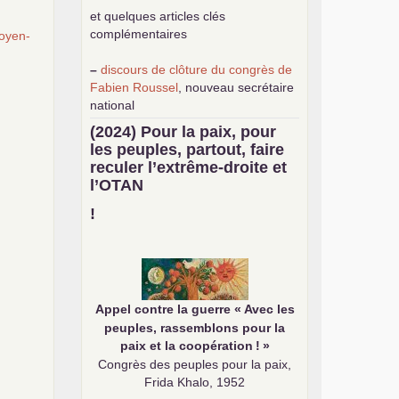
et quelques articles clés
complémentaires
oyen-
–
discours de clôture du congrès de
Fabien Roussel
, nouveau secrétaire
national
–
une
analyse de classe du
(2024) Pour la paix, pour
mouvement des gilets jaunes
par
les peuples, partout, faire
Philippe Cordat
reculer l’extrême-droite et
–
un texte de Jean-Claude Delaunay
l’
OTAN
le marxisme est la science sociale de
notre temps
!
–
un appel
proposé aux partis
communistes et ouvrier d’Europe
–
demandez
le numéro 10 de la
revue Unir les Communistes
–
les
cinq chantiers pour contribuer
Appel contre la guerre «
Avec les
au débat sur le projet communiste
peuples, rassemblons pour la
paix et la coopération
!
»
Congrès des peuples pour la paix,
Frida Khalo, 1952