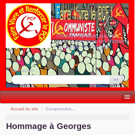
«
l’histoire de toute société
jusqu’à nos jours est l’histoire
de la lutte de classes
»
Rechercher :
>>
Vie politique
Accueil du site
>
Comprendre...
Lutter, Unir...
Hommage à Georges
Internationale