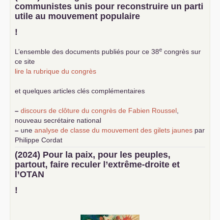
communistes unis pour reconstruire un parti
utile au mouvement populaire
!
e
L’ensemble des documents publiés pour ce 38
congrès sur
ce site
lire la rubrique du congrès
et quelques articles clés complémentaires
–
discours de clôture du congrès de Fabien Roussel
,
nouveau secrétaire national
–
une
analyse de classe du mouvement des gilets jaunes
par
Philippe Cordat
–
un texte de Jean-Claude Delaunay
le marxisme est la
(2024) Pour la paix, pour les peuples,
science sociale de notre temps
partout, faire reculer l’extrême-droite et
–
un appel
proposé aux partis communistes et ouvrier
l’
OTAN
d’Europe
–
demandez
le numéro 10 de la revue Unir les Communistes
!
–
les
cinq chantiers pour contribuer au débat sur le projet
communiste