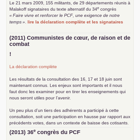
Le 21 mars 2009, 155 militants, de 29 départements réunis à
e
Malakoff signataires du texte alternatif du 34
congrès
«
Faire vivre et renforcer le
PCF
, une exigence de notre
temps
»
.
lire la déclaration complète et les signataires
(2011) Communistes de cœur, de raison et de
combat
!
La déclaration complète
Les résultats de la consultation des 16, 17 et 18 juin sont
maintenant connus. Les enjeux sont importants et il nous
faut donc les examiner pour en tirer les enseignements qui
nous seront utiles pour l’avenir.
Un peu plus d’un tiers des adhérents a participé à cette
consultation, soit une participation en hausse par rapport aux
précédents votes, dans un contexte de baisse des cotisants.
... lire la suite
e
(2013) 36
congrès du
PCF