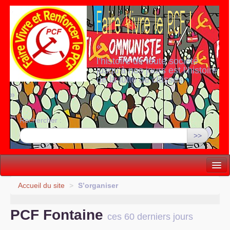
«
l’histoire de toute société
jusqu’à nos jours est l’histoire
de la lutte de classes
»
Rechercher :
>>
Vie politique
Accueil du site
>
S’organiser
Lutter, Unir...
PCF
Fontaine
ces 60 derniers jours
Internationale