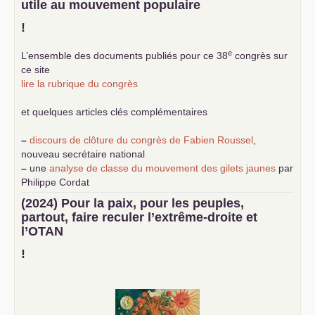
utile au mouvement populaire
!
e
L’ensemble des documents publiés pour ce 38
congrès sur
ce site
lire la rubrique du congrès
et quelques articles clés complémentaires
–
discours de clôture du congrès de Fabien Roussel
,
nouveau secrétaire national
–
une
analyse de classe du mouvement des gilets jaunes
par
Philippe Cordat
–
un texte de Jean-Claude Delaunay
le marxisme est la
(2024) Pour la paix, pour les peuples,
science sociale de notre temps
partout, faire reculer l’extrême-droite et
–
un appel
proposé aux partis communistes et ouvrier
l’
OTAN
d’Europe
–
demandez
le numéro 10 de la revue Unir les Communistes
!
–
les
cinq chantiers pour contribuer au débat sur le projet
communiste