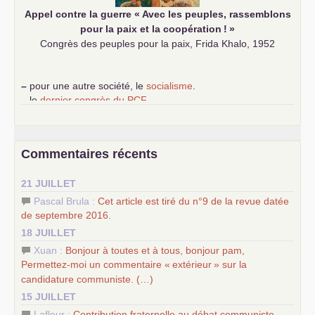
Appel contre la guerre «
Avec les peuples, rassemblons
pour la paix et la coopération
!
»
Congrès des peuples pour la paix, Frida Khalo, 1952
–
pour une autre société, le
socialisme
.
–
le
dernier congrès du
PCF
e
–
contribution de jeunes communistes au 39
congrès :
Six
chantiers pour affirmer l’ambition révolutionnaire du
PCF
–
un texte de Jean-Claude Delaunay
le marxisme est la
Commentaires récents
science sociale de notre temps
–
un appel
proposé aux partis communistes et ouvrier
21 JUILLET
d’Europe
–
les
cinq chantiers pour contribuer au débat sur le projet
Pascal Brula :
Cet article est tiré du n°9 de la revue datée
communiste
de septembre 2016.
18 JUILLET
Xuan :
Bonjour à toutes et à tous, bonjour pam,
Permettez-moi un commentaire «
extérieur
» sur la
candidature communiste. (…)
15 JUILLET
Lafleur :
Contribution fraternelle au débat communiste