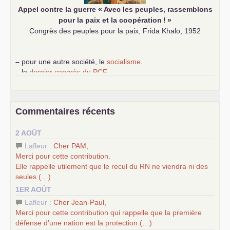
Appel contre la guerre «
Avec les peuples, rassemblons
pour la paix et la coopération
!
»
Congrès des peuples pour la paix, Frida Khalo, 1952
–
pour une autre société, le
socialisme
.
–
le
dernier congrès du
PCF
e
–
contribution de jeunes communistes au 39
congrès :
Six
chantiers pour affirmer l’ambition révolutionnaire du
PCF
–
un texte de Jean-Claude Delaunay
le marxisme est la
Commentaires récents
science sociale de notre temps
–
un appel
proposé aux partis communistes et ouvrier
2 AOÛT
d’Europe
–
les
cinq chantiers pour contribuer au débat sur le projet
Lafleur :
Cher
PAM
,
communiste
Merci pour cette contribution.
Elle rappelle utilement que le recul du
RN
ne viendra ni des
seules (…)
1ER AOÛT
Lafleur :
Cher Jean-Paul,
Merci pour cette contribution qui rappelle que la première
défense d’une nation est la protection (…)