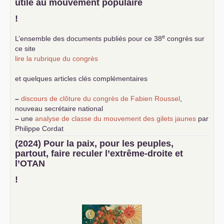
utile au mouvement populaire
!
e
L’ensemble des documents publiés pour ce 38
congrès sur
ce site
lire la rubrique du congrès
et quelques articles clés complémentaires
–
discours de clôture du congrès de Fabien Roussel
,
nouveau secrétaire national
–
une
analyse de classe du mouvement des gilets jaunes
par
Philippe Cordat
–
un texte de Jean-Claude Delaunay
le marxisme est la
(2024) Pour la paix, pour les peuples,
science sociale de notre temps
partout, faire reculer l’extrême-droite et
–
un appel
proposé aux partis communistes et ouvrier
l’
OTAN
d’Europe
–
demandez
le numéro 10 de la revue Unir les Communistes
!
–
les
cinq chantiers pour contribuer au débat sur le projet
communiste