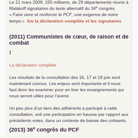
Le 21 mars 2009, 155 militants, de 29 départements réunis à
e
Malakoff signataires du texte alternatif du 34
congrès
«
Faire vivre et renforcer le
PCF
, une exigence de notre
temps
»
.
lire la déclaration complète et les signataires
(2011) Communistes de cœur, de raison et de
combat
!
La déclaration complète
Les résultats de la consultation des 16, 17 et 18 juin sont
maintenant connus. Les enjeux sont importants et il nous
faut donc les examiner pour en tirer les enseignements qui
nous seront utiles pour l’avenir.
Un peu plus d’un tiers des adhérents a participé à cette
consultation, soit une participation en hausse par rapport aux
précédents votes, dans un contexte de baisse des cotisants.
... lire la suite
e
(2013) 36
congrès du
PCF