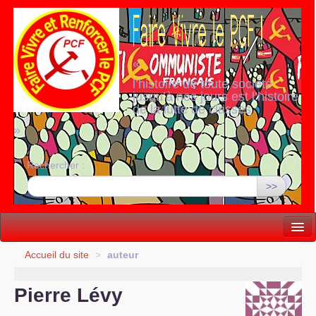
«
l’histoire de toute société
jusqu’à nos jours est l’histoire
de la lutte de classes
»
Rechercher :
>>
Vie politique
Accueil du site
>
auteur
Lutter, Unir...
Pierre Lévy
Internationale