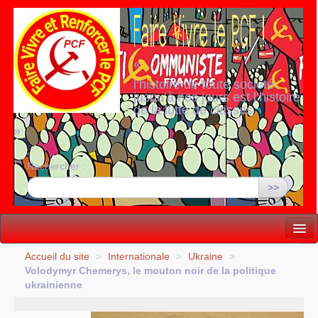
«
l’histoire de toute société
jusqu’à nos jours est l’histoire
de la lutte de classes
»
Rechercher :
>>
Vie politique
Accueil du site
>
Internationale
>
Ukraine
>
Volodymyr Chemerys, le mouton noir de la politique
Lutter, Unir...
ukrainienne
Internationale