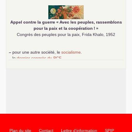
communiste
Appel contre la guerre «
Avec les peuples, rassemblons
pour la paix et la coopération
!
»
Congrès des peuples pour la paix, Frida Khalo, 1952
–
pour une autre société, le
socialisme
.
–
le
dernier congrès du
PCF
e
–
contribution de jeunes communistes au 39
congrès :
Six
chantiers pour affirmer l’ambition révolutionnaire du
PCF
–
un texte de Jean-Claude Delaunay
le marxisme est la
science sociale de notre temps
–
un appel
proposé aux partis communistes et ouvrier
d’Europe
–
les
cinq chantiers pour contribuer au débat sur le projet
communiste
Plan du site
Contact
Lettre d'information
SPIP