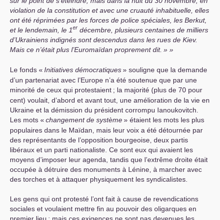
sur le point de s’éteindre, mais dans la nuit du 30 novembre, en
violation de la constitution et avec une cruauté inhabituelle, elles
ont été réprimées par les forces de police spéciales, les Berkut,
er
et le lendemain, le 1
décembre, plusieurs centaines de milliers
d’Ukrainiens indignés sont descendus dans les rues de Kiev.
Mais ce n’était plus l’Euromaïdan proprement dit.
»
Le fonds «
Initiatives démocratiques
» souligne que la demande
d’un partenariat avec l’Europe n’a été soutenue que par une
minorité de ceux qui protestaient
; la majorité (plus de 70 pour
cent) voulait, d’abord et avant tout, une amélioration de la vie en
Ukraine et la démission du président corrompu Ianoukovitch.
Les mots «
changement de système
» étaient les mots les plus
populaires dans le Maïdan, mais leur voix a été détournée par
des représentants de l’opposition bourgeoise, deux partis
libéraux et un parti nationaliste. Ce sont eux qui avaient les
moyens d’imposer leur agenda, tandis que l’extrême droite était
occupée à détruire des monuments à Lénine, à marcher avec
des torches et à attaquer physiquement les syndicalistes.
Les gens qui ont protesté l’ont fait à cause de revendications
sociales et voulaient mettre fin au pouvoir des oligarques en
premier lieu
; mais ces exigences ne sont pas devenues les