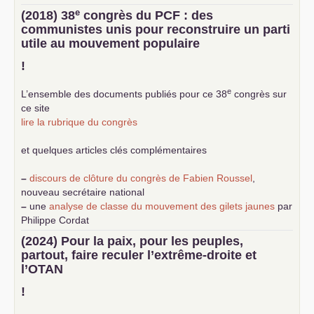
e
(2018) 38
congrès du
PCF
: des
communistes unis pour reconstruire un parti
utile au mouvement populaire
!
e
L’ensemble des documents publiés pour ce 38
congrès sur
ce site
lire la rubrique du congrès
et quelques articles clés complémentaires
–
discours de clôture du congrès de Fabien Roussel
,
nouveau secrétaire national
–
une
analyse de classe du mouvement des gilets jaunes
par
Philippe Cordat
–
un texte de Jean-Claude Delaunay
le marxisme est la
(2024) Pour la paix, pour les peuples,
science sociale de notre temps
partout, faire reculer l’extrême-droite et
–
un appel
proposé aux partis communistes et ouvrier
l’
OTAN
d’Europe
–
demandez
le numéro 10 de la revue Unir les Communistes
!
–
les
cinq chantiers pour contribuer au débat sur le projet