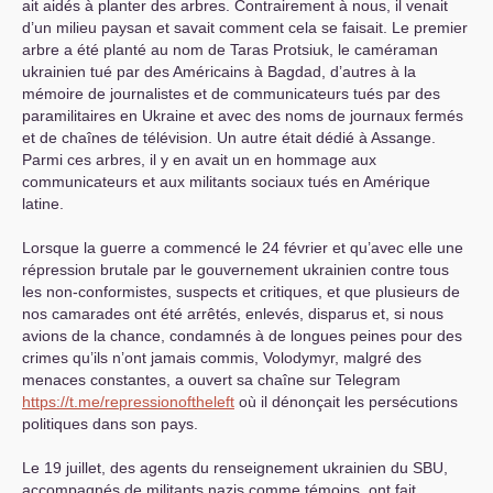
ait aidés à planter des arbres. Contrairement à nous, il venait
d’un milieu paysan et savait comment cela se faisait. Le premier
arbre a été planté au nom de Taras Protsiuk, le caméraman
ukrainien tué par des Américains à Bagdad, d’autres à la
mémoire de journalistes et de communicateurs tués par des
paramilitaires en Ukraine et avec des noms de journaux fermés
et de chaînes de télévision. Un autre était dédié à Assange.
Parmi ces arbres, il y en avait un en hommage aux
communicateurs et aux militants sociaux tués en Amérique
latine.
Lorsque la guerre a commencé le 24 février et qu’avec elle une
répression brutale par le gouvernement ukrainien contre tous
les non-conformistes, suspects et critiques, et que plusieurs de
nos camarades ont été arrêtés, enlevés, disparus et, si nous
avions de la chance, condamnés à de longues peines pour des
crimes qu’ils n’ont jamais commis, Volodymyr, malgré des
menaces constantes, a ouvert sa chaîne sur Telegram
https://t.me/repressionoftheleft
où il dénonçait les persécutions
politiques dans son pays.
Le 19 juillet, des agents du renseignement ukrainien du
SBU
,
accompagnés de militants nazis comme témoins, ont fait