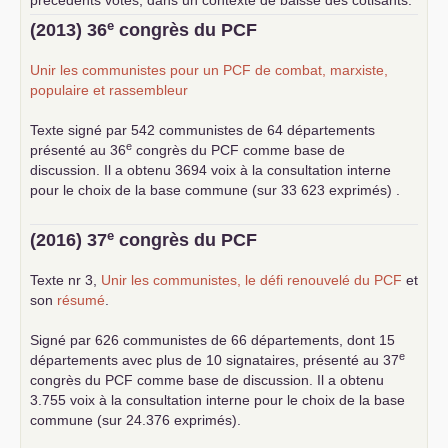
précédents votes, dans un contexte de baisse des cotisants.
... lire la suite
e
(2013) 36
congrès du
PCF
Unir les communistes pour un
PCF
de combat, marxiste,
populaire et rassembleur
Texte signé par 542 communistes de 64 départements
e
présenté au 36
congrès du
PCF
comme base de
discussion. Il a obtenu 3694 voix à la consultation interne
pour le choix de la base commune (sur 33 623 exprimés) .
e
(2016) 37
congrès du
PCF
Texte nr 3,
Unir les communistes, le défi renouvelé du
PCF
et
son
résumé
.
Signé par 626 communistes de 66 départements, dont 15
e
départements avec plus de 10 signataires, présenté au 37
congrès du
PCF
comme base de discussion. Il a obtenu
3.755 voix à la consultation interne pour le choix de la base
commune (sur 24.376 exprimés).