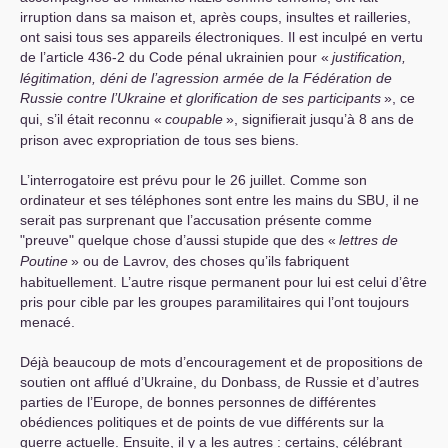
irruption dans sa maison et, après coups, insultes et railleries,
ont saisi tous ses appareils électroniques. Il est inculpé en vertu
de l’article 436-2 du Code pénal ukrainien pour «
justification,
légitimation, déni de l’agression armée de la Fédération de
Russie contre l’Ukraine et glorification de ses participants
», ce
qui, s’il était reconnu «
coupable
», signifierait jusqu’à 8 ans de
prison avec expropriation de tous ses biens.
L’interrogatoire est prévu pour le 26 juillet. Comme son
ordinateur et ses téléphones sont entre les mains du
SBU
, il ne
serait pas surprenant que l’accusation présente comme
"preuve" quelque chose d’aussi stupide que des «
lettres de
Poutine
» ou de Lavrov, des choses qu’ils fabriquent
habituellement. L’autre risque permanent pour lui est celui d’être
pris pour cible par les groupes paramilitaires qui l’ont toujours
menacé.
Déjà beaucoup de mots d’encouragement et de propositions de
soutien ont afflué d’Ukraine, du Donbass, de Russie et d’autres
parties de l’Europe, de bonnes personnes de différentes
obédiences politiques et de points de vue différents sur la
guerre actuelle. Ensuite, il y a les autres : certains, célébrant