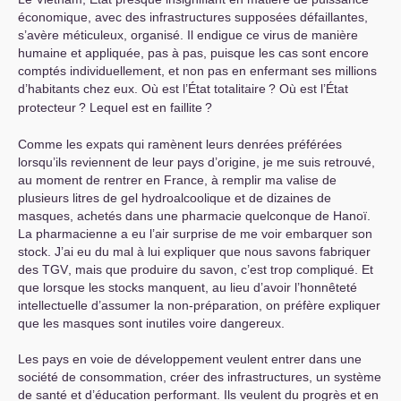
économique, avec des infrastructures supposées défaillantes,
s’avère méticuleux, organisé. Il endigue ce virus de manière
humaine et appliquée, pas à pas, puisque les cas sont encore
comptés individuellement, et non pas en enfermant ses millions
d’habitants chez eux. Où est l’État totalitaire
? Où est l’État
protecteur
? Lequel est en faillite
?
Comme les expats qui ramènent leurs denrées préférées
lorsqu’ils reviennent de leur pays d’origine, je me suis retrouvé,
au moment de rentrer en France, à remplir ma valise de
plusieurs litres de gel hydroalcoolique et de dizaines de
masques, achetés dans une pharmacie quelconque de Hanoï.
La pharmacienne a eu l’air surprise de me voir embarquer son
stock. J’ai eu du mal à lui expliquer que nous savons fabriquer
des
TGV
, mais que produire du savon, c’est trop compliqué. Et
que lorsque les stocks manquent, au lieu d’avoir l’honnêteté
intellectuelle d’assumer la non-préparation, on préfère expliquer
que les masques sont inutiles voire dangereux.
Les pays en voie de développement veulent entrer dans une
société de consommation, créer des infrastructures, un système
de santé et d’éducation performant. Ils veulent du progrès et en