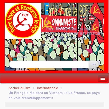
«
l’histoire de toute société
jusqu’à nos jours est l’histoire
de la lutte de classes
»
Rechercher :
>>
Vie politique
Accueil du site
>
Internationale
>
Un Français résidant au Vietnam : «
La France, ce pays
Lutter, Unir...
en voie d’enveloppement
»
Internationale