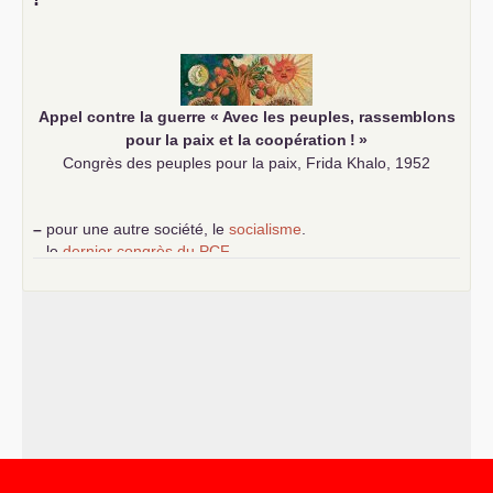
–
les
cinq chantiers pour contribuer au débat sur le projet
communiste
Appel contre la guerre «
Avec les peuples, rassemblons
pour la paix et la coopération
!
»
Congrès des peuples pour la paix, Frida Khalo, 1952
–
pour une autre société, le
socialisme
.
–
le
dernier congrès du
PCF
e
–
contribution de jeunes communistes au 39
congrès :
Six
chantiers pour affirmer l’ambition révolutionnaire du
PCF
–
un texte de Jean-Claude Delaunay
le marxisme est la
science sociale de notre temps
–
un appel
proposé aux partis communistes et ouvrier
d’Europe
–
les
cinq chantiers pour contribuer au débat sur le projet
communiste