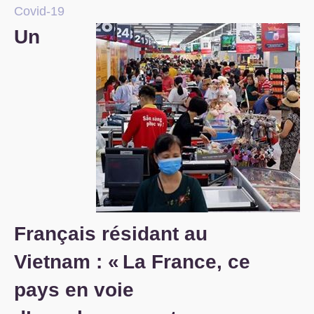
Covid-19
S’organiser
Un
Comprendre...
Vie du site
Français résidant au
Vietnam : «
La France, ce
pays en voie