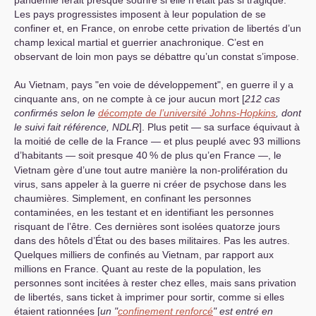
Les pays progressistes imposent à leur population de se
confiner et, en France, on enrobe cette privation de libertés d’un
champ lexical martial et guerrier anachronique. C’est en
observant de loin mon pays se débattre qu’un constat s’impose.
Au Vietnam, pays "en voie de développement", en guerre il y a
cinquante ans, on ne compte à ce jour aucun mort [
212 cas
confirmés selon le
décompte de l’université Johns-Hopkins
, dont
le suivi fait référence,
NDLR
]. Plus petit — sa surface équivaut à
la moitié de celle de la France — et plus peuplé avec 93 millions
d’habitants — soit presque 40
% de plus qu’en France —, le
Vietnam gère d’une tout autre manière la non-prolifération du
virus, sans appeler à la guerre ni créer de psychose dans les
chaumières. Simplement, en confinant les personnes
contaminées, en les testant et en identifiant les personnes
risquant de l’être. Ces dernières sont isolées quatorze jours
dans des hôtels d’État ou des bases militaires. Pas les autres.
Quelques milliers de confinés au Vietnam, par rapport aux
millions en France. Quant au reste de la population, les
personnes sont incitées à rester chez elles, mais sans privation
de libertés, sans ticket à imprimer pour sortir, comme si elles
étaient rationnées [
un "
confinement renforcé
" est entré en