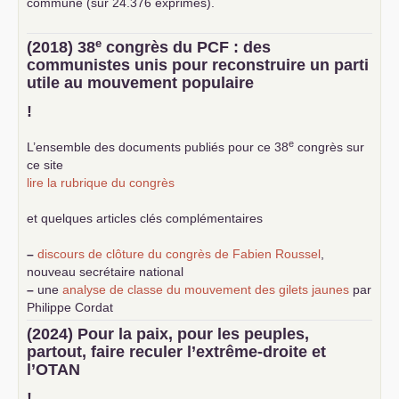
commune (sur 24.376 exprimés).
e
(2018) 38
congrès du
PCF
: des
communistes unis pour reconstruire un parti
utile au mouvement populaire
!
e
L’ensemble des documents publiés pour ce 38
congrès sur
ce site
lire la rubrique du congrès
et quelques articles clés complémentaires
–
discours de clôture du congrès de Fabien Roussel
,
nouveau secrétaire national
–
une
analyse de classe du mouvement des gilets jaunes
par
Philippe Cordat
–
un texte de Jean-Claude Delaunay
le marxisme est la
(2024) Pour la paix, pour les peuples,
science sociale de notre temps
partout, faire reculer l’extrême-droite et
–
un appel
proposé aux partis communistes et ouvrier
l’
OTAN
d’Europe
–
demandez
le numéro 10 de la revue Unir les Communistes
!