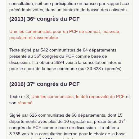
consultation, soit une participation en hausse par rapport aux
précédents votes, dans un contexte de baisse des cotisants.
... lire la suite
e
(2013) 36
congrès du
PCF
Unir les communistes pour un
PCF
de combat, marxiste,
populaire et rassembleur
Texte signé par 542 communistes de 64 départements
e
présenté au 36
congrès du
PCF
comme base de
discussion. Il a obtenu 3694 voix à la consultation interne
pour le choix de la base commune (sur 33 623 exprimés) .
e
(2016) 37
congrès du
PCF
Texte nr 3,
Unir les communistes, le défi renouvelé du
PCF
et
son
résumé
.
Signé par 626 communistes de 66 départements, dont 15
e
départements avec plus de 10 signataires, présenté au 37
congrès du
PCF
comme base de discussion. Il a obtenu
3.755 voix à la consultation interne pour le choix de la base