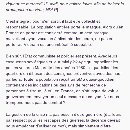
er
vigueur ce mercredi 1
avril, pour quinze jours, afin de freiner la
propagation du virus,
NDLR
].
C’est intégré : pour s’en sortir, il faut être collectif et
responsable. La population entière porte le masque. Alors qu’en
France en porter est considéré comme un acte presque
malveillant ayant vocation à alimenter les peurs, ne pas en
porter au Vietnam est une imbécillité coupable.
Bien sûr, l’État communiste et policier est présent. Avec leurs
casquettes soviétiques et leur mini
pick-ups
qui rappellent les
petites voitures Majorette des années 1980, ils quadrillent les
quartiers en diffusant des consignes préventives avec des haut-
parleurs. Toute la population reçoit un
SMS
quasi-quotidien
contenant des indications ou des avis de recherche de
personnes à risque, là où, en France, on s’offusque de voir le
gouvernement envoyer un seul message de ce type. Ne nous
trompons-nous pas de combat
?
La gestion de la crise n’a pas besoin d’être guerrière (d’ailleurs,
par respect pour les rescapés des guerres, la décence devrait
nous empêcher d’utiliser ce mot), mais simplement d’être