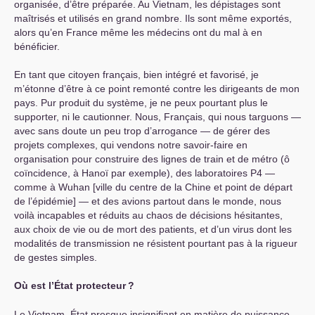
organisée, d’être préparée. Au Vietnam, les dépistages sont
maîtrisés et utilisés en grand nombre. Ils sont même exportés,
alors qu’en France même les médecins ont du mal à en
bénéficier.
En tant que citoyen français, bien intégré et favorisé, je
m’étonne d’être à ce point remonté contre les dirigeants de mon
pays. Pur produit du système, je ne peux pourtant plus le
supporter, ni le cautionner. Nous, Français, qui nous targuons —
avec sans doute un peu trop d’arrogance — de gérer des
projets complexes, qui vendons notre savoir-faire en
organisation pour construire des lignes de train et de métro (ô
coïncidence, à Hanoï par exemple), des laboratoires P4 —
comme à Wuhan [ville du centre de la Chine et point de départ
de l’épidémie] — et des avions partout dans le monde, nous
voilà incapables et réduits au chaos de décisions hésitantes,
aux choix de vie ou de mort des patients, et d’un virus dont les
modalités de transmission ne résistent pourtant pas à la rigueur
de gestes simples.
Où est l’État protecteur
?
Le Vietnam, État presque insignifiant en matière de puissance