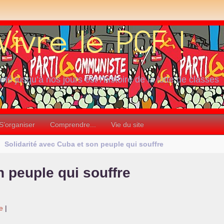
iété jusqu’à nos jours est l’histoire de la lutte de classes
S’organiser
Comprendre...
Vie du site
Solidarité avec Cuba et son peuple qui souffre
n peuple qui souffre
e
|