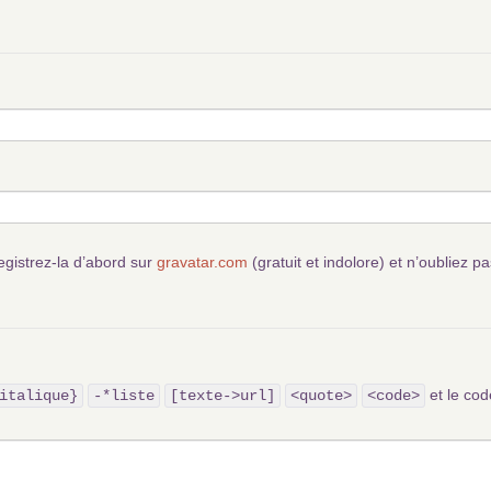
egistrez-la d’abord sur
gravatar.com
(gratuit et indolore) et n’oubliez pa
et le c
italique}
-*liste
[texte->url]
<quote>
<code>