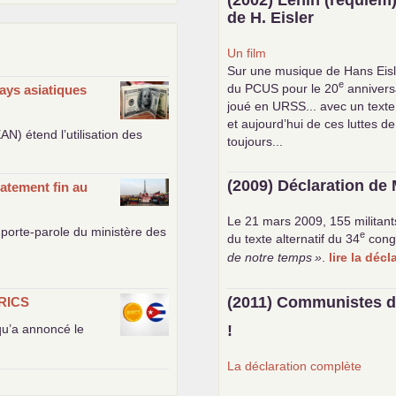
de H. Eisler
Un film
Sur une musique de Hans Eisl
e
du
PCUS
pour le 20
anniversa
ays asiatiques
joué en
URSS
... avec un text
et aujourd’hui de ces luttes de
EAN
) étend l’utilisation des
toujours...
(2009) Déclaration de 
atement fin au
Le 21 mars 2009, 155 militant
porte-parole du ministère des
e
du texte alternatif du 34
cong
de notre temps
»
.
lire la déc
(2011) Communistes d
RICS
 qu’a annoncé le
!
La déclaration complète