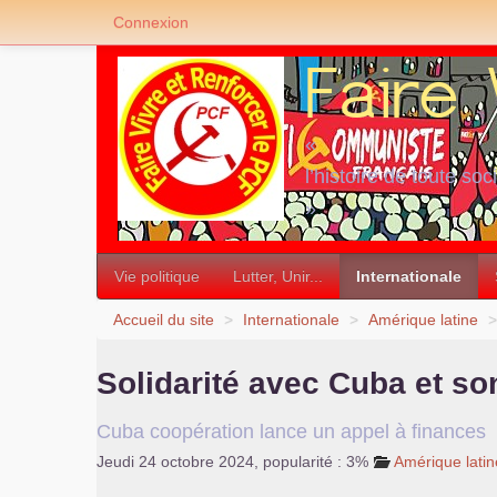
Connexion
«
l’histoire de toute soc
»
Vie politique
Lutter, Unir...
Internationale
Accueil du site
>
Internationale
>
Amérique latine
>
Solidarité avec Cuba et so
Cuba coopération lance un appel à finances
Jeudi 24 octobre 2024
,
popularité : 3%
Amérique latin