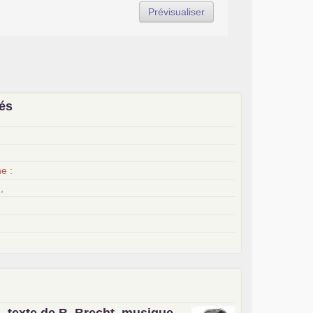
iés
x
e :
,
, texte de B. Brecht, musique