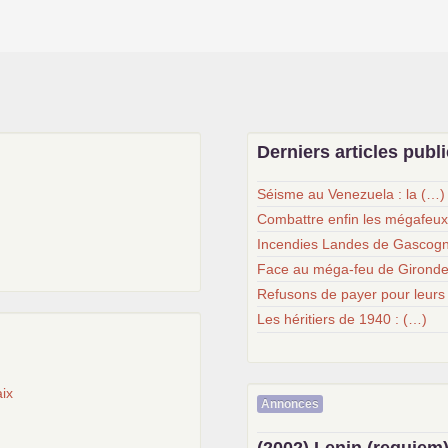
Derniers articles publ
Séisme au Venezuela : la (…)
Combattre enfin les mégafeu
Incendies Landes de Gascogn
Face au méga-feu de Gironde
Refusons de payer pour leurs
Les héritiers de 1940 : (…)
ix
Annonces
(2002) Lenin (requiem)