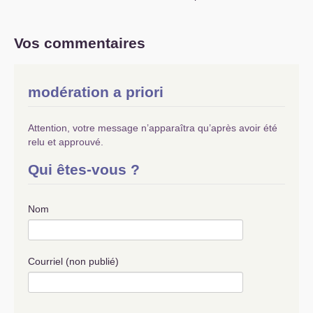
Perte de ses repères idéologique, baisse de son
influence électorale, diminution du nombre de
ses élus, désaffection croissante de ses
Vos commentaires
militants… Si quelques aspects sont évoqués,
en gros c’est l’impasse à ce sujet.
Evidemment ça permet d’éviter l’analyse de ce
modération a priori
qui est en cause et que je crois
fondamentalement être l’inadaptation de
l’orientation que l’on suit depuis quelques
Attention, votre message n’apparaîtra qu’après avoir été
dizaines d’années et qui n’a pas tenu compte de
relu et approuvé.
la nécessaire autonomie que devrait avoir un
parti révolutionnaire dans le contexte de rupture
Qui êtes-vous ?
avec un système en fin de course.
Là, c’est la logorrhée
! De temps en temps on
met un point, ça fait une phrase, on va à la ligne
Nom
on obtient un paragraphe et on met un numéro
pour avoir un chapitre. Pour le reste c’est à peu
près l’impasse sur la stratégie qui, de
programme commun, en gauche plurielle, puis
Courriel (non publié)
en
CUAL
et autre Front de Gauche nous ont fait
perdre notre identité.
On est toujours en quête d’une solution aux