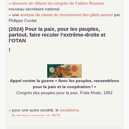
–
discours de clôture du congrès de Fabien Roussel
,
nouveau secrétaire national
–
une
analyse de classe du mouvement des gilets jaunes
par
Philippe Cordat
–
un texte de Jean-Claude Delaunay
le marxisme est la
(2024) Pour la paix, pour les peuples,
science sociale de notre temps
partout, faire reculer l’extrême-droite et
–
un appel
proposé aux partis communistes et ouvrier
l’
OTAN
d’Europe
–
demandez
le numéro 10 de la revue Unir les Communistes
!
–
les
cinq chantiers pour contribuer au débat sur le projet
communiste
Appel contre la guerre «
Avec les peuples, rassemblons
pour la paix et la coopération
!
»
Congrès des peuples pour la paix, Frida Khalo, 1952
–
pour une autre société, le
socialisme
.
–
le
dernier congrès du
PCF
e
–
contribution de jeunes communistes au 39
congrès :
Six
chantiers pour affirmer l’ambition révolutionnaire du
PCF