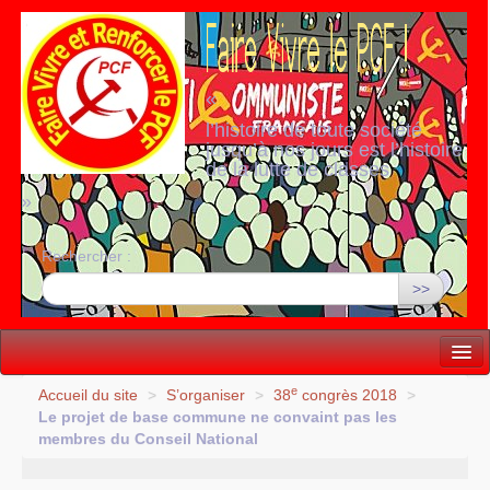
«
l’histoire de toute société
jusqu’à nos jours est l’histoire
de la lutte de classes
»
Rechercher :
>>
Vie politique
e
Accueil du site
>
S’organiser
>
38
congrès 2018
>
Le projet de base commune ne convaint pas les
Lutter, Unir...
membres du Conseil National
Internationale