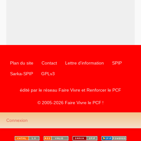
–
un texte de Jean-Claude Delaunay
le marxisme est la
science sociale de notre temps
–
un appel
proposé aux partis communistes et ouvrier
d’Europe
–
les
cinq chantiers pour contribuer au débat sur le projet
communiste
Plan du site
Contact
Lettre d'information
SPIP
Sarka-SPIP
GPLv3
édité par le réseau Faire Vivre et Renforcer le
PCF
© 2005-2026 Faire Vivre le
PCF
!
Connexion