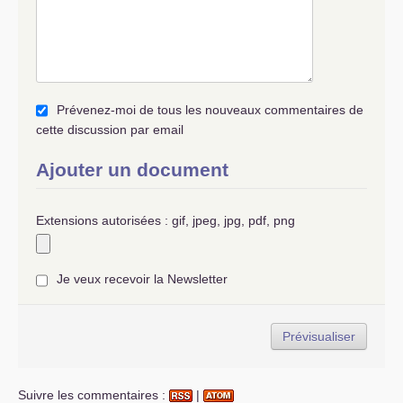
est quand même rappelé.
On continue à avancer, un pied dans le vide,
l’autre sur rien du tout. Par les fenêtres de la
base commune je regarde disparaître ce qui
reste du parti auquel j’avais adhéré il y a 58 ans.
Mais je n’en verrai peut-être pas la fin,
Prévenez-moi de tous les nouveaux commentaires de
quoiqu’inéluctable avec l’absence d’analyse qu’il
cette discussion par email
faudrait avoir, la mort me permettra, qui sait, de
ne pas en être témoin
!
Ajouter un document
Jacques Cros
Extensions autorisées : gif, jpeg, jpg, pdf, png
Je veux recevoir la Newsletter
Suivre les commentaires :
|