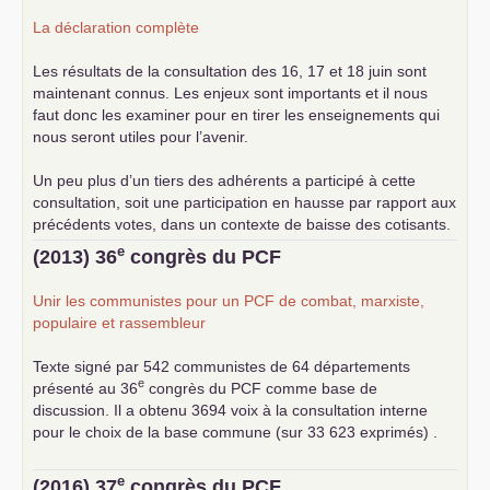
La déclaration complète
Les résultats de la consultation des 16, 17 et 18 juin sont
maintenant connus. Les enjeux sont importants et il nous
faut donc les examiner pour en tirer les enseignements qui
nous seront utiles pour l’avenir.
Un peu plus d’un tiers des adhérents a participé à cette
consultation, soit une participation en hausse par rapport aux
précédents votes, dans un contexte de baisse des cotisants.
... lire la suite
e
(2013) 36
congrès du
PCF
Unir les communistes pour un
PCF
de combat, marxiste,
populaire et rassembleur
Texte signé par 542 communistes de 64 départements
e
présenté au 36
congrès du
PCF
comme base de
discussion. Il a obtenu 3694 voix à la consultation interne
pour le choix de la base commune (sur 33 623 exprimés) .
e
(2016) 37
congrès du
PCF