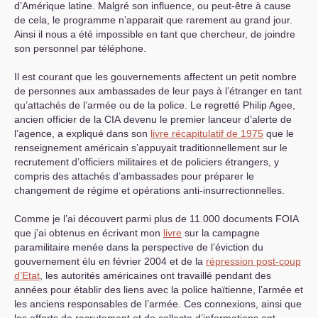
d’Amérique latine. Malgré son influence, ou peut-être à cause
de cela, le programme n’apparait que rarement au grand jour.
Ainsi il nous a été impossible en tant que chercheur, de joindre
son personnel par téléphone.
Il est courant que les gouvernements affectent un petit nombre
de personnes aux ambassades de leur pays à l’étranger en tant
qu’attachés de l’armée ou de la police. Le regretté Philip Agee,
ancien officier de la
CIA
devenu le premier lanceur d’alerte de
l’agence, a expliqué dans son
livre récapitulatif de 1975
que le
renseignement américain s’appuyait traditionnellement sur le
recrutement d’officiers militaires et de policiers étrangers, y
compris des attachés d’ambassades pour préparer le
changement de régime et opérations anti-insurrectionnelles.
Comme je l’ai découvert parmi plus de 11.000 documents
FOIA
que j’ai obtenus en écrivant mon
livre
sur la campagne
paramilitaire menée dans la perspective de l’éviction du
gouvernement élu en février 2004 et de la
répression post-coup
d’Etat
, les autorités américaines ont travaillé pendant des
années pour établir des liens avec la police haïtienne, l’armée et
les anciens responsables de l’armée. Ces connexions, ainsi que
les efforts de recrutement et de collecte d’informations ont