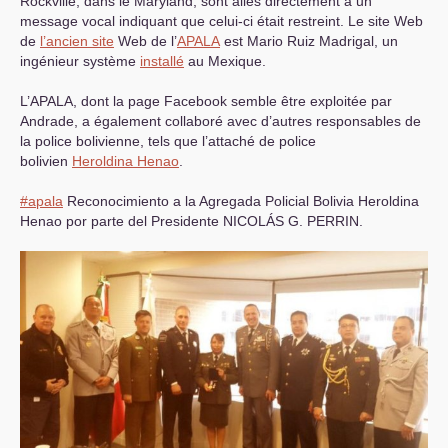
Rockville, dans le Maryland, sont allés directement à un
message vocal indiquant que celui-ci était restreint. Le site Web
de
l’ancien site
Web de l’
APALA
est Mario Ruiz Madrigal, un
ingénieur système
installé
au Mexique.
L’
APALA
, dont la page Facebook semble être exploitée par
Andrade, a également collaboré avec d’autres responsables de
la police bolivienne, tels que l’attaché de police
bolivien
Heroldina Henao
.
#apala
Reconocimiento a la Agregada Policial Bolivia Heroldina
Henao por parte del Presidente
NICOL
ÁS
G. PERRIN.