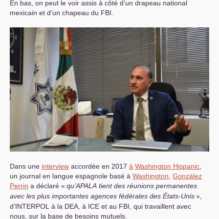
En bas, on peut le voir assis à côté d’un drapeau national
mexicain et d’un chapeau du
FBI
.
Dans une
interview
accordée en 2017
à
Washington Hispanic
,
un journal en langue espagnole basé à
Washington
,
González
Perrin
a déclaré «
qu’
APALA
tient des réunions permanentes
avec les plus importantes agences fédérales des États-Unis
»,
d’
INTERPOL
à la
DEA
, à
ICE
et au
FBI
, qui travaillent avec
nous, sur la base de besoins mutuels.