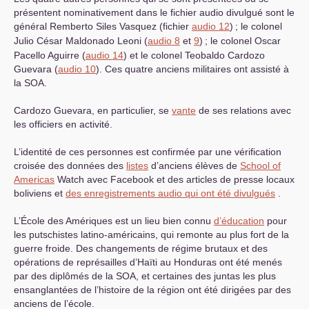
présentent nominativement dans le fichier audio divulgué sont le
général Remberto Siles Vasquez (fichier
audio 12
)
; le colonel
Julio César Maldonado Leoni (
audio 8
et
9
)
; le colonel Oscar
Pacello Aguirre (
audio 14
) et le colonel Teobaldo Cardozo
Guevara (
audio 10
). Ces quatre anciens militaires ont assisté à
la
SOA
.
Cardozo Guevara, en particulier, se
vante
de ses relations avec
les officiers en activité.
L’identité de ces personnes est confirmée par une vérification
croisée des données des
listes
d’anciens élèves de
School of
Americas
Watch avec Facebook et des articles de presse locaux
boliviens et
des enregistrements audio qui ont été divulgués
.
L’École des Amériques est un lieu bien connu
d’éducation
pour
les putschistes latino-américains, qui remonte au plus fort de la
guerre froide. Des changements de régime brutaux et des
opérations de représailles d’Haïti au Honduras ont été menés
par des diplômés de la
SOA
, et certaines des juntas les plus
ensanglantées de l’histoire de la région ont été dirigées par des
anciens de l’école.