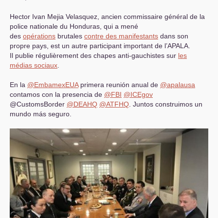
Hector Ivan Mejia Velasquez, ancien commissaire général de la
police nationale du Honduras, qui a mené
des
opérations
brutales
contre des manifestants
dans son
propre pays, est un autre participant important de l’
APALA
.
Il publie régulièrement des chapes anti-gauchistes sur
les
médias sociaux
.
En la
@EmbamexEUA
primera reunión anual de
@apalausa
contamos con la presencia de
@
FBI
@ICEgov
@CustomsBorder
@
DEAHQ
@
ATFHQ
. Juntos construimos un
mundo más seguro.