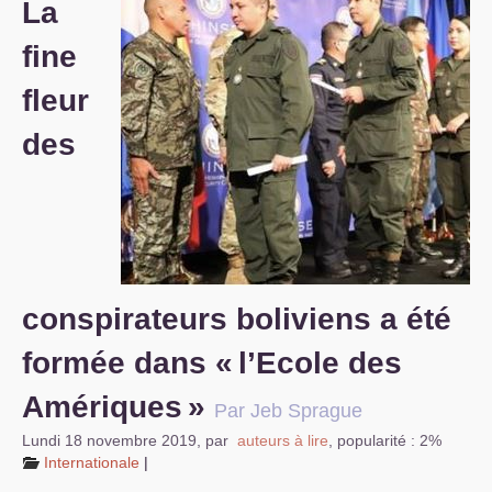
La
S’organiser
fine
Comprendre...
fleur
Vie du site
des
conspirateurs boliviens a été
formée dans «
l’Ecole des
Amériques
»
Par Jeb Sprague
Lundi 18 novembre 2019
,
par
auteurs à lire
,
popularité : 2%
Internationale
|