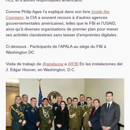
l’
ICE
et d’autres responsables américains.
Comme Philip Agee l’a expliqué dans son livre
Inside the
Company
, la
CIA
a souvent recours à d’autres agences
gouvernementales américaines, telles que le
FBI
et l’
USAID
,
ainsi qu’à diverses organisations de premier plan pour mener
ses activités clandestines sans laisser d’empreintes digitales.
Ci-dessous : Participants de l’
APALA
au siège du
FBI
à
Washington
DC
Visita de trabajo de
@apalausa
a
@
FBI
En las instalaciones del
J. Edgar Hoover, en Washington,
D.C.