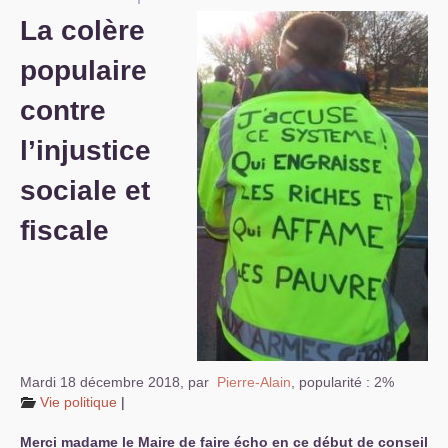
La colère
S’organiser
populaire
Comprendre...
contre
Vie du site
l’injustice
sociale et
fiscale
Mardi 18 décembre 2018
,
par
Pierre-Alain
,
popularité : 2%
Vie politique
|
Merci madame le Maire de faire écho en ce début de conseil