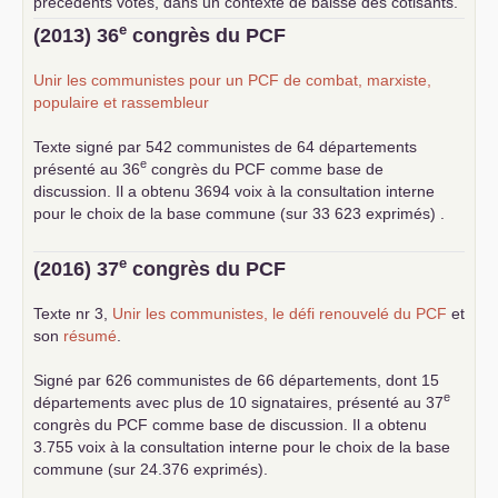
précédents votes, dans un contexte de baisse des cotisants.
... lire la suite
e
(2013) 36
congrès du
PCF
Unir les communistes pour un
PCF
de combat, marxiste,
populaire et rassembleur
Texte signé par 542 communistes de 64 départements
e
présenté au 36
congrès du
PCF
comme base de
discussion. Il a obtenu 3694 voix à la consultation interne
pour le choix de la base commune (sur 33 623 exprimés) .
e
(2016) 37
congrès du
PCF
Texte nr 3,
Unir les communistes, le défi renouvelé du
PCF
et
son
résumé
.
Signé par 626 communistes de 66 départements, dont 15
e
départements avec plus de 10 signataires, présenté au 37
congrès du
PCF
comme base de discussion. Il a obtenu
3.755 voix à la consultation interne pour le choix de la base
commune (sur 24.376 exprimés).