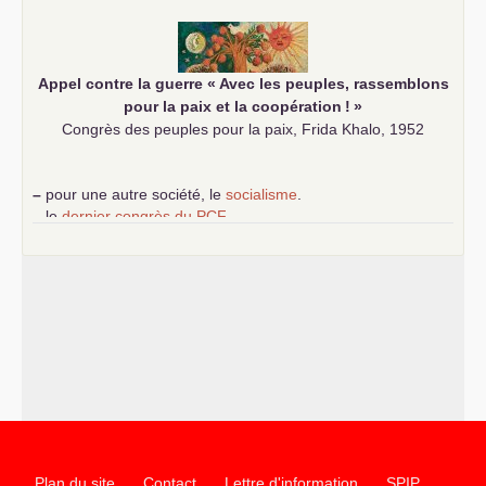
communiste
Appel contre la guerre «
Avec les peuples, rassemblons
pour la paix et la coopération
!
»
Congrès des peuples pour la paix, Frida Khalo, 1952
–
pour une autre société, le
socialisme
.
–
le
dernier congrès du
PCF
e
–
contribution de jeunes communistes au 39
congrès :
Six
chantiers pour affirmer l’ambition révolutionnaire du
PCF
–
un texte de Jean-Claude Delaunay
le marxisme est la
science sociale de notre temps
–
un appel
proposé aux partis communistes et ouvrier
d’Europe
–
les
cinq chantiers pour contribuer au débat sur le projet
communiste
Plan du site
Contact
Lettre d'information
SPIP