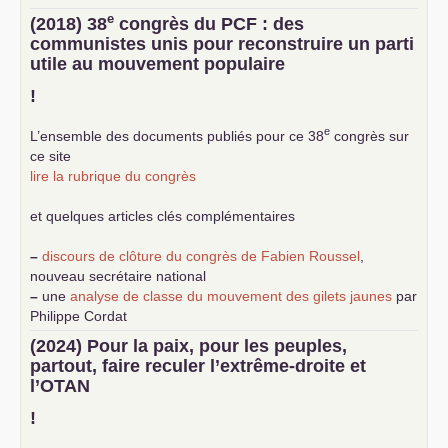
e
(2018) 38
congrès du
PCF
: des
communistes unis pour reconstruire un parti
utile au mouvement populaire
!
e
L’ensemble des documents publiés pour ce 38
congrès sur
ce site
lire la rubrique du congrès
et quelques articles clés complémentaires
–
discours de clôture du congrès de Fabien Roussel
,
nouveau secrétaire national
–
une
analyse de classe du mouvement des gilets jaunes
par
Philippe Cordat
–
un texte de Jean-Claude Delaunay
le marxisme est la
(2024) Pour la paix, pour les peuples,
science sociale de notre temps
partout, faire reculer l’extrême-droite et
–
un appel
proposé aux partis communistes et ouvrier
l’
OTAN
d’Europe
–
demandez
le numéro 10 de la revue Unir les Communistes
!
–
les
cinq chantiers pour contribuer au débat sur le projet