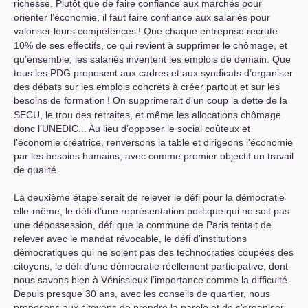
richesse. Plutôt que de faire confiance aux marchés pour
orienter l’économie, il faut faire confiance aux salariés pour
valoriser leurs compétences
! Que chaque entreprise recrute
10% de ses effectifs, ce qui revient à supprimer le chômage, et
qu’ensemble, les salariés inventent les emplois de demain. Que
tous les
PDG
proposent aux cadres et aux syndicats d’organiser
des débats sur les emplois concrets à créer partout et sur les
besoins de formation
! On supprimerait d’un coup la dette de la
SECU
, le trou des retraites, et même les allocations chômage
donc l’
UNEDIC
... Au lieu d’opposer le social coûteux et
l’économie créatrice, renversons la table et dirigeons l’économie
par les besoins humains, avec comme premier objectif un travail
de qualité.
La deuxième étape serait de relever le défi pour la démocratie
elle-même, le défi d’une représentation politique qui ne soit pas
une dépossession, défi que la commune de Paris tentait de
relever avec le mandat révocable, le défi d’institutions
démocratiques qui ne soient pas des technocraties coupées des
citoyens, le défi d’une démocratie réellement participative, dont
nous savons bien à Vénissieux l’importance comme la difficulté.
Depuis presque 30 ans, avec les conseils de quartier, nous
proposons aux citoyens de prendre la parole et de s’organiser