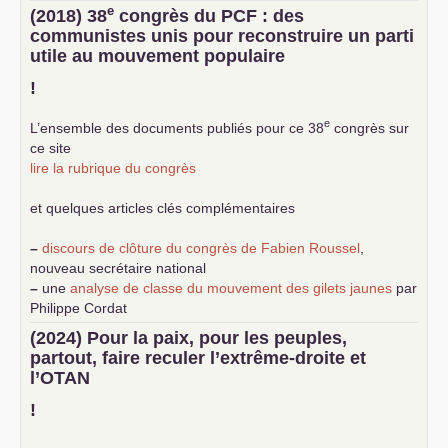
e
(2018) 38
congrès du
PCF
: des
communistes unis pour reconstruire un parti
utile au mouvement populaire
!
e
L’ensemble des documents publiés pour ce 38
congrès sur
ce site
lire la rubrique du congrès
et quelques articles clés complémentaires
–
discours de clôture du congrès de Fabien Roussel
,
nouveau secrétaire national
–
une
analyse de classe du mouvement des gilets jaunes
par
Philippe Cordat
–
un texte de Jean-Claude Delaunay
le marxisme est la
(2024) Pour la paix, pour les peuples,
science sociale de notre temps
partout, faire reculer l’extrême-droite et
–
un appel
proposé aux partis communistes et ouvrier
l’
OTAN
d’Europe
–
demandez
le numéro 10 de la revue Unir les Communistes
!
–
les
cinq chantiers pour contribuer au débat sur le projet
communiste