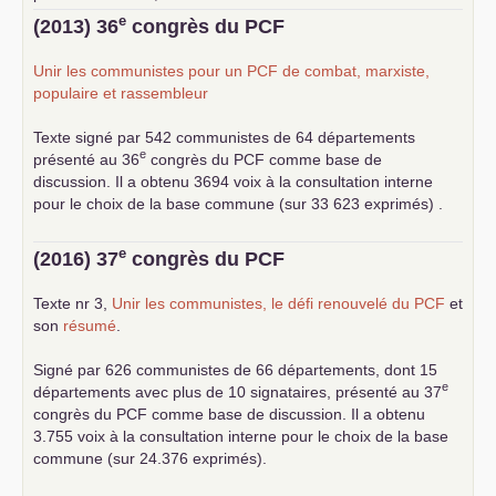
... lire la suite
e
(2013) 36
congrès du
PCF
Unir les communistes pour un
PCF
de combat, marxiste,
populaire et rassembleur
Texte signé par 542 communistes de 64 départements
e
présenté au 36
congrès du
PCF
comme base de
discussion. Il a obtenu 3694 voix à la consultation interne
pour le choix de la base commune (sur 33 623 exprimés) .
e
(2016) 37
congrès du
PCF
Texte nr 3,
Unir les communistes, le défi renouvelé du
PCF
et
son
résumé
.
Signé par 626 communistes de 66 départements, dont 15
e
départements avec plus de 10 signataires, présenté au 37
congrès du
PCF
comme base de discussion. Il a obtenu
3.755 voix à la consultation interne pour le choix de la base
commune (sur 24.376 exprimés).