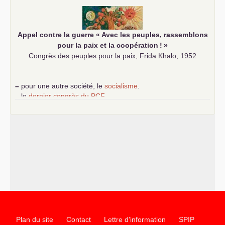
Appel contre la guerre «
Avec les peuples, rassemblons
pour la paix et la coopération
!
»
Congrès des peuples pour la paix, Frida Khalo, 1952
–
pour une autre société, le
socialisme
.
–
le
dernier congrès du
PCF
e
–
contribution de jeunes communistes au 39
congrès :
Six
chantiers pour affirmer l’ambition révolutionnaire du
PCF
–
un texte de Jean-Claude Delaunay
le marxisme est la
science sociale de notre temps
–
un appel
proposé aux partis communistes et ouvrier
d’Europe
–
les
cinq chantiers pour contribuer au débat sur le projet
communiste
Plan du site
Contact
Lettre d'information
SPIP