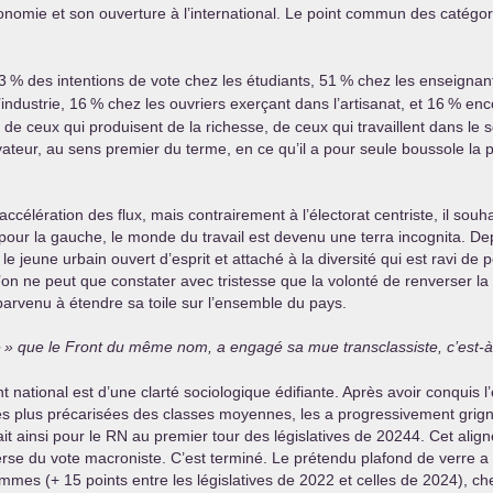
économie et son ouverture à l’international. Le point commun des catégo
3
% des intentions de vote chez les étudiants, 51
% chez les enseignan
’industrie, 16
% chez les ouvriers exerçant dans l’artisanat, et 16
% enco
 ceux qui produisent de la richesse, de ceux qui travaillent dans le se
vateur, au sens premier du terme, en ce qu’il a pour seule boussole la p
ccélération des flux, mais contrairement à l’électorat centriste, il sou
 pour la gauche, le monde du travail est devenu une terra incognita. Depu
 jeune urbain ouvert d’esprit et attaché à la diversité qui est ravi de p
l’on ne peut que constater avec tristesse que la volonté de renverser la
e parvenu à étendre sa toile sur l’ensemble du pays.
e
» que le Front du même nom, a engagé sa mue transclassiste, c’est-à-
national est d’une clarté sociologique édifiante. Après avoir conquis l’
 plus précarisées des classes moyennes, les a progressivement grignot
it ainsi pour le
RN
au premier tour des législatives de 20244. Cet alig
nverse du vote macroniste. C’est terminé. Le prétendu plafond de verre a
mes (+ 15 points entre les législatives de 2022 et celles de 2024), chez