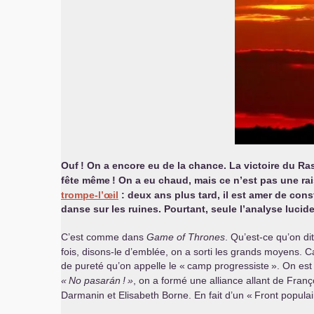
Ouf
! On a encore eu de la chance. La victoire du Ras
fête même
! On a eu chaud, mais ce n’est pas une ra
trompe-l’œil
: deux ans plus tard, il est amer de co
danse sur les ruines. Pourtant, seule l’analyse luci
C’est comme dans
Game of Thrones
. Qu’est-ce qu’on dit
fois, disons-le d’emblée, on a sorti les grands moyens. C
de pureté qu’on appelle le «
camp progressiste
». On est
«
No pasarán
!
»
, on a formé une alliance allant de Fran
Darmanin et Elisabeth Borne. En fait d’un «
Front populai