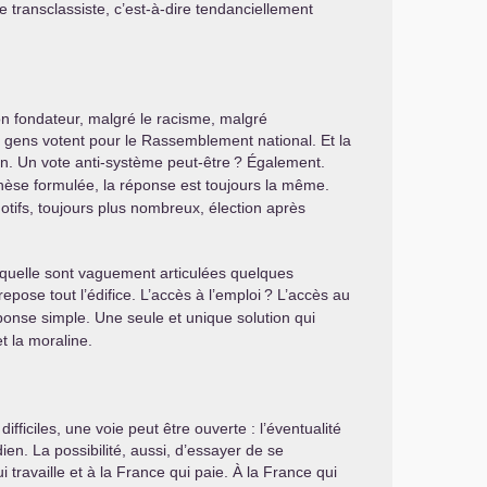
ransclassiste, c’est-à-dire tendanciellement
n fondateur, malgré le racisme, malgré
es gens votent pour le Rassemblement national. Et la
on. Un vote anti-système peut-être
? Également.
othèse formulée, la réponse est toujours la même.
otifs, toujours plus nombreux, élection après
laquelle sont vaguement articulées quelques
pose tout l’édifice. L’accès à l’emploi
? L’accès au
ponse simple. Une seule et unique solution qui
t la moraline.
fficiles, une voie peut être ouverte : l’éventualité
en. La possibilité, aussi, d’essayer de se
travaille et à la France qui paie. À la France qui