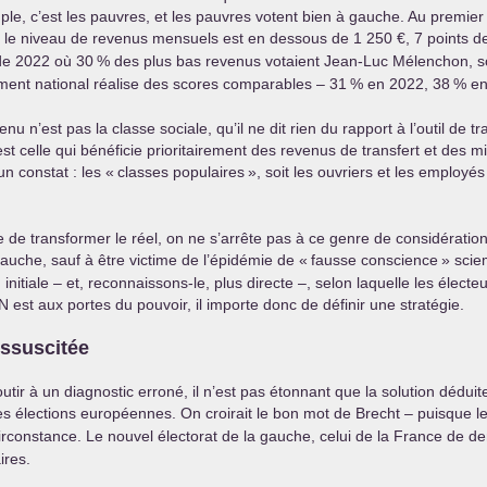
uple, c’est les pauvres, et les pauvres votent bien à gauche. Au premier
t le niveau de revenus mensuels est en dessous de 1 250 €, 7 points de
 de 2022 où 30
% des plus bas revenus votaient Jean-Luc Mélenchon, soi
ent national réalise des scores comparables – 31
% en 2022, 38
% en
nu n’est pas la classe sociale, qu’il ne dit rien du rapport à l’outil de t
est celle qui bénéficie prioritairement des revenus de transfert et des m
n constat : les «
classes populaires
», soit les ouvriers et les employé
 de transformer le réel, on ne s’arrête pas à ce genre de considératio
auche, sauf à être victime de l’épidémie de «
fausse conscience
» scie
n initiale – et, reconnaissons-le, plus directe –, selon laquelle les éle
N
est aux portes du pouvoir, il importe donc de définir une stratégie.
ressuscitée
ir à un diagnostic erroné, il n’est pas étonnant que la solution déduite
s élections européennes. On croirait le bon mot de Brecht – puisque le 
irconstance. Le nouvel électorat de la gauche, celui de la France de de
ires.