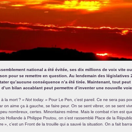
semblement national a été évitée, ses dix millions de voix vite oubl
ison pour se remettre en question. Au lendemain des législatives
nstater qu’aucune conséquence n’a été tirée. Maintenant, tout pe
de d’un bilan accablant peut permettre d’inventer une nouvelle voi
 à la mort
?
«
Not today.
»
Pour Le Pen, c’est pareil. Ce ne sera pas pour
ar on aime ça à gauche, se faire peur. On se sent vibrer, on se sent vi
 peu nombreux, certes. Minoritaires même. Mais le combat n’en est que
çois Hollande à Philippe Poutou, on s’est rassemblé Place de la Républi
re
», c’est un Front de la trouille qui a sauvé la situation. On a fait b