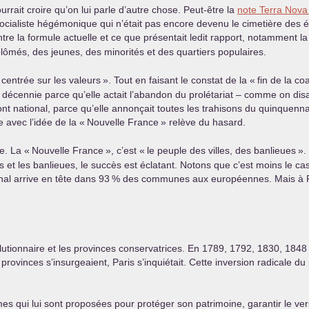
rrait croire qu’on lui parle d’autre chose. Peut-être la
note Terra Nova
socialiste hégémonique qui n’était pas encore devenu le cimetière des élé
re la formule actuelle et ce que présentait ledit rapport, notamment la 
iplômés, des jeunes, des minorités et des quartiers populaires.
 centrée sur les valeurs
». Tout en faisant le constat de la «
fin de la co
écennie parce qu’elle actait l’abandon du prolétariat – comme on disai
t national, parce qu’elle annonçait toutes les trahisons du quinquennat 
avec l’idée de la «
Nouvelle France
» relève du hasard.
ne. La «
Nouvelle France
», c’est «
le peuple des villes, des banlieues
».
 et les banlieues, le succès est éclatant. Notons que c’est moins le ca
al arrive en tête dans 93
% des communes aux européennes. Mais à Pa
olutionnaire et les provinces conservatrices. En 1789, 1792, 1830, 1848
 provinces s’insurgeaient, Paris s’inquiétait. Cette inversion radicale du
es qui lui sont proposées pour protéger son patrimoine, garantir le ve