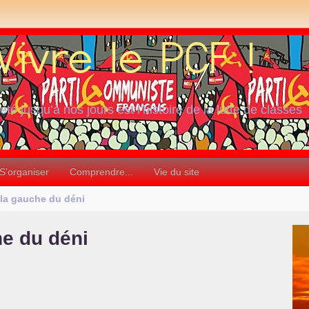
iété jusqu’à nos jours est l’histoire de la lutte de classes
S’organiser
Comprendre...
Vie du site
r la gauche du déni
he du déni