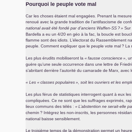
Pourquoi le peuple vote mal
Car les choses étaient mal engagées. Prenant la mesure 
renoué avec la grande tradition de l’antifascisme de confo
national avait été fondé par d’anciens Waffen-
SS
?
»
Sur 
Bardella a eu un 4/20 en géo à la fac, la boucle est bouc
flamme sont des idiots. L’électorat du Rassemblement na
peuple. Comment expliquer que le peuple vote mal
? La 
Les plus érudits mobiliseront la
«
fausse conscience
»
, u
guère qu’une seule occurrence dans une lettre de Friedr
s’abritant derrière l’autorité du camarade de Marx, avec le
Les «
classes populaires
», soit les ouvriers et les em
Les plus férus de statistiques interrogent quant à eux le
compliquées. Ce ne sont que les suffrages exprimés, rappo
lieux communs des télés :
«
L’abstention ne serait-elle p
chemin
? Intégrez les non-inscrits, les personnes résidan
national baisse sensiblement.
Le troisième temps de la démonstration permet un heureu