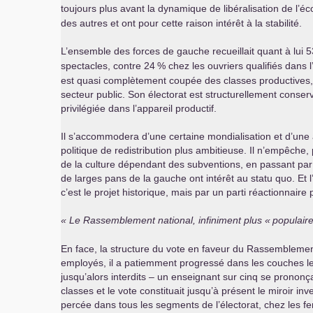
toujours plus avant la dynamique de libéralisation de l’
des autres et ont pour cette raison intérêt à la stabilité.
L’ensemble des forces de gauche recueillait quant à lui 5
spectacles, contre 24
% chez les ouvriers qualifiés dans l
est quasi complètement coupée des classes productives, de
secteur public. Son électorat est structurellement conser
privilégiée dans l’appareil productif.
Il s’accommodera d’une certaine mondialisation et d’une a
politique de redistribution plus ambitieuse. Il n’empêche,
de la culture dépendant des subventions, en passant par le
de larges pans de la gauche ont intérêt au statu quo. Et 
c’est le projet historique, mais par un parti réactionnair
Le Rassemblement national, infiniment plus «
populair
En face, la structure du vote en faveur du Rassemblement 
employés, il a patiemment progressé dans les couches les
jusqu’alors interdits – un enseignant sur cinq se prononça
classes et le vote constituait jusqu’à présent le miroir i
percée dans tous les segments de l’électorat, chez les fem