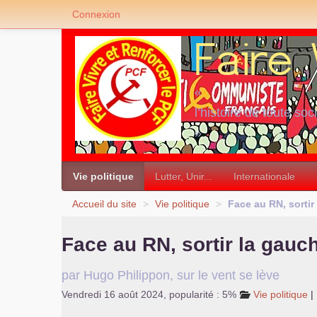
Connexion
«
l’histoire de toute soc
»
Vie politique
Lutter, Unir...
Internationale
Accueil du site
>
Vie politique
>
Face au
RN
, sorti
Face au
RN
, sortir la gauc
par Hugo Philippon, sur le vent se lève
Vendredi 16 août 2024
,
popularité : 5%
Vie politique
|