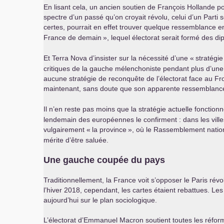
En lisant cela, un ancien soutien de François Hollande pou
spectre d’un passé qu’on croyait révolu, celui d’un Parti 
certes, pourrait en effet trouver quelque ressemblance ent
France de demain
», lequel électorat serait formé des d
Et Terra Nova d’insister sur la nécessité d’une «
stratégie
critiques de la gauche mélenchoniste pendant plus d’une d
aucune stratégie de reconquête de l’électorat face au Fron
maintenant, sans doute que son apparente ressemblance 
Il n’en reste pas moins que la stratégie actuelle fonction
lendemain des européennes le confirment : dans les villes
vulgairement «
la province
», où le Rassemblement nation
mérite d’être saluée.
Une gauche coupée du pays
Traditionnellement, la France voit s’opposer le Paris rév
l’hiver 2018, cependant, les cartes étaient rebattues. Les
aujourd’hui sur le plan sociologique.
L’électorat d’Emmanuel Macron soutient toutes les réform