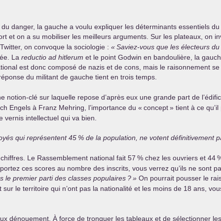
du danger, la gauche a voulu expliquer les déterminants essentiels du
rt et on a su mobiliser les meilleurs arguments. Sur les plateaux, on in
Twitter, on convoque la sociologie :
«
Saviez-vous que les électeurs d
lée. La
reductio ad hitlerum
et le point Godwin en bandoulière, la gauche
tional est donc composé de nazis et de cons, mais le raisonnement se
réponse du militant de gauche tient en trois temps.
ne notion-clé sur laquelle repose d’après eux une grande part de l’édific
ich Engels à Franz Mehring, l’importance du «
concept
» tient à ce qu’
 vernis intellectuel qui va bien.
ployés qui représentent 45
% de la population, ne votent définitivement 
s chiffres. Le Rassemblement national fait 57
% chez les ouvriers et 44
%
rtez ces scores au nombre des inscrits, vous verrez qu’ils ne sont pas s
as le premier parti des classes populaires
?
»
On pourrait pousser le rai
t sur le territoire qui n’ont pas la nationalité et les moins de 18 ans,
x dénouement. À force de tronquer les tableaux et de sélectionner les 