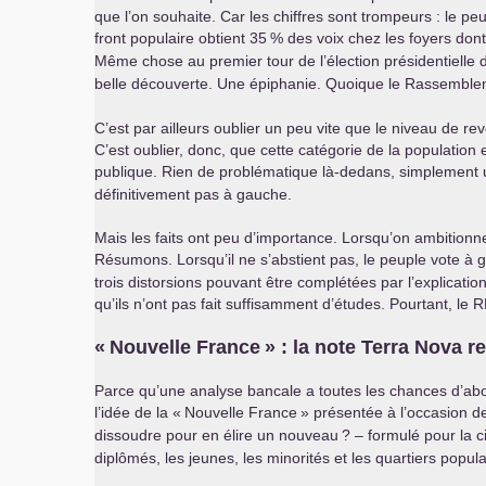
que l’on souhaite. Car les chiffres sont trompeurs : le pe
front populaire obtient 35
% des voix chez les foyers don
Même chose au premier tour de l’élection présidentielle
belle découverte. Une épiphanie. Quoique le Rassemblem
C’est par ailleurs oublier un peu vite que le niveau de reve
C’est oublier, donc, que cette catégorie de la population 
publique. Rien de problématique là-dedans, simplement u
définitivement pas à gauche.
Mais les faits ont peu d’importance. Lorsqu’on ambitionne
Résumons. Lorsqu’il ne s’abstient pas, le peuple vote à g
trois distorsions pouvant être complétées par l’explicatio
qu’ils n’ont pas fait suffisamment d’études. Pourtant, le
R
«
Nouvelle France
» : la note Terra Nova 
Parce qu’une analyse bancale a toutes les chances d’about
l’idée de la «
Nouvelle France
» présentée à l’occasion de
dissoudre pour en élire un nouveau
? – formulé pour la c
diplômés, les jeunes, les minorités et les quartiers popula