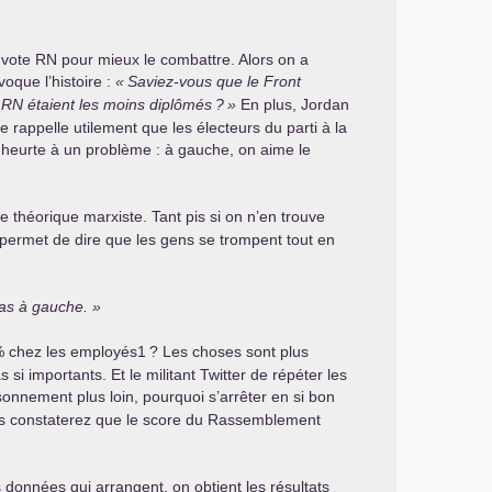
 vote
RN
pour mieux le combattre. Alors on a
voque l’histoire :
«
Saviez-vous que le Front
u
RN
étaient les moins diplômés
?
»
En plus, Jordan
 rappelle utilement que les électeurs du parti à la
 heurte à un problème : à gauche, on aime le
e théorique marxiste. Tant pis si on n’en trouve
il permet de dire que les gens se trompent tout en
pas à gauche.
 chez les employés1
? Les choses sont plus
i importants. Et le militant Twitter de répéter les
sonnement plus loin, pourquoi s’arrêter en si bon
 vous constaterez que le score du Rassemblement
données qui arrangent, on obtient les résultats