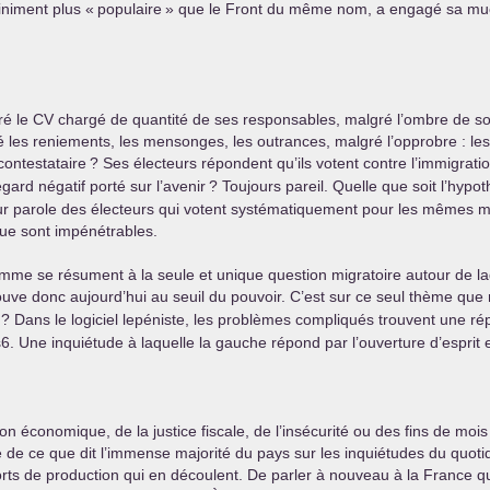
iniment plus «
populaire
» que le Front du même nom, a engagé sa mue t
ré le
CV
chargé de quantité de ses responsables, malgré l’ombre de so
gré les reniements, les mensonges, les outrances, malgré l’opprobre : l
contestataire
? Ses électeurs répondent qu’ils votent contre l’immigrati
gard négatif porté sur l’avenir
? Toujours pareil. Quelle que soit l’hyp
 sur parole des électeurs qui votent systématiquement pour les mêmes m
ique sont impénétrables.
gramme se résument à la seule et unique question migratoire autour de 
uve donc aujourd’hui au seuil du pouvoir. C’est sur ce seul thème que re
? Dans le logiciel lepéniste, les problèmes compliqués trouvent une ré
. Une inquiétude à laquelle la gauche répond par l’ouverture d’esprit e
économique, de la justice fiscale, de l’insécurité ou des fins de mois di
de ce que dit l’immense majorité du pays sur les inquiétudes du quotidi
ts de production qui en découlent. De parler à nouveau à la France qui 