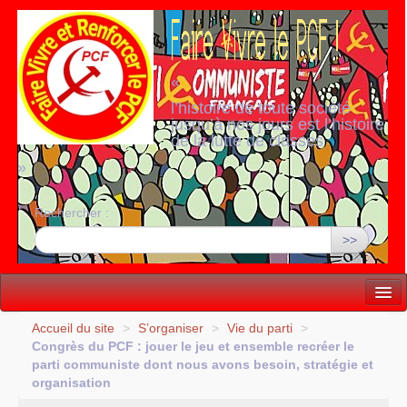
«
l’histoire de toute société
jusqu’à nos jours est l’histoire
de la lutte de classes
»
Rechercher :
>>
Vie politique
Accueil du site
>
S’organiser
>
Vie du parti
>
Congrès du
PCF
: jouer le jeu et ensemble recréer le
Lutter, Unir...
parti communiste dont nous avons besoin, stratégie et
organisation
Internationale