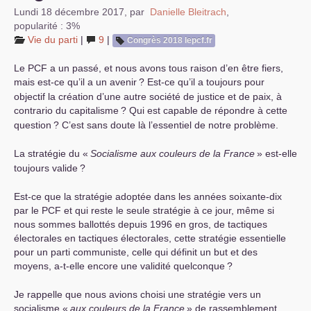
Lundi 18 décembre 2017
,
par
Danielle Bleitrach
,
popularité : 3%
Vie du parti
|
9
|
Congrès 2018 lepcf.fr
Le
PCF
a un passé, et nous avons tous raison d’en être fiers,
mais est-ce qu’il a un avenir
? Est-ce qu’il a toujours pour
objectif la création d’une autre société de justice et de paix, à
contrario du capitalisme
? Qui est capable de répondre à cette
question
? C’est sans doute là l’essentiel de notre problème.
La stratégie du «
Socialisme aux couleurs de la France
» est-elle
toujours valide
?
Est-ce que la stratégie adoptée dans les années soixante-dix
par le
PCF
et qui reste le seule stratégie à ce jour, même si
nous sommes ballottés depuis 1996 en gros, de tactiques
électorales en tactiques électorales, cette stratégie essentielle
pour un parti communiste, celle qui définit un but et des
moyens, a-t-elle encore une validité quelconque
?
Je rappelle que nous avions choisi une stratégie vers un
socialisme «
aux couleurs de la France
» de rassemblement,