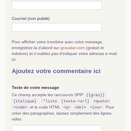
Staline, considérant que
l’accumulation primitive du capital,
est plus une affaire de force
Courriel (non publié)
physique de travail que de
compétences, décide, dans
l’euphorie générale (à part Trotsky)
le
«
socialisme dans un seul pays
».
Pour afficher votre trombine avec votre message,
Et c’est à cette démarche que l’on
enregistrez-la d’abord sur
gravatar.com
(gratuit et
doit aussi bien la victoire de 45 que
indolore) et n’oubliez pas d’indiquer votre adresse e-mail
l’échec final de 91. Et du coup, la
ici.
révolution mondiale, en France
aussi, ne tenait donc plus qu’à un
Ajoutez votre commentaire ici
fil, l’éclosion d’un paradis socialiste
en
URSS
...
Texte de votre message
Extraire l’histoire du
PCF
hors de
Ce champ accepte les raccourcis SPIP
{{gras}}
cette matrice est illusoire. Tous, à
des degrés certes divers nous
{italique}
-*liste
[texte->url]
<quote>
avons cru, et espéré, au «
soleil qui
et le code HTML
. Pour
<code>
<q>
<del>
<ins>
se levait à l’Est
». Souvent,
créer des paragraphes, laissez simplement des lignes
vides.
maintenant que je visite, plus
assidument, Marx et Lénine, je