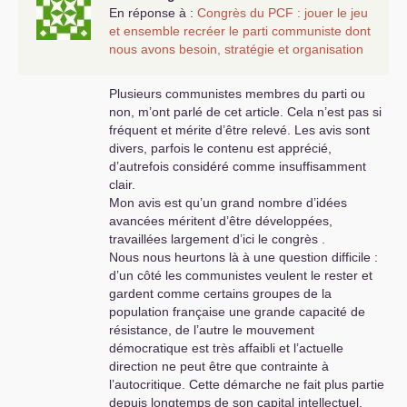
de «
petite bourgeoise réactionnaire
» dans la
En réponse à :
Congrès du
PCF
: jouer le jeu
recomposition actuelle du capital et aussi dans
et ensemble recréer le parti communiste dont
les pays qui se développent à partir d’autres
nous avons besoin, stratégie et organisation
logiques.
Plusieurs communistes membres du parti ou
Fondamentalement,
l’internationalisme doit
non, m’ont parlé de cet article. Cela n’est pas si
être un lieu de réflexion sur les dynamiques
fréquent et mérite d’être relevé. Les avis sont
des forces productives.
Elles reposent sur
divers, parfois le contenu est apprécié,
l’avancée des connaissances. Tous les pays les
d’autrefois considéré comme insuffisamment
«
partagent
» au moins en puissance...
clair.
Mon avis est qu’un grand nombre d’idées
Reprendre le fil du mode de production, et des
avancées méritent d’être développées,
dynamiques des forces productive, sortir du
travaillées largement d’ici le congrès .
verbiage qui veulent interdire la réflexion sur la
Nous nous heurtons là à une question difficile :
révolution du numérique, de l’intelligente
d’un côté les communistes veulent le rester et
artificielle, de la mise en réseau, des données
gardent comme certains groupes de la
me semble être un chantier à ouvrir à
population française une grande capacité de
l’international et dans le
PCF
.
résistance, de l’autre le mouvement
démocratique est très affaibli et l’actuelle
Fraternellement
direction ne peut être que contrainte à
l’autocritique. Cette démarche ne fait plus partie
depuis longtemps de son capital intellectuel.