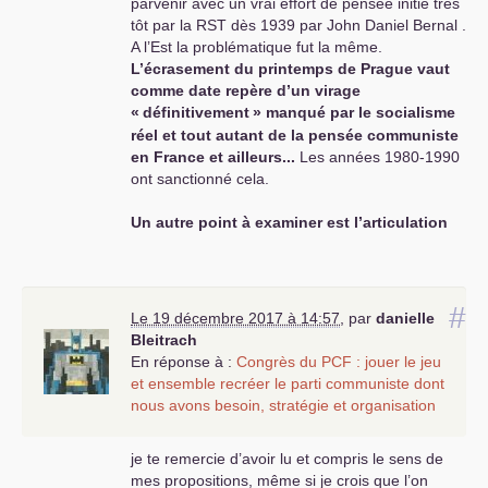
parvenir avec un vrai effort de pensée initié très
tôt par la
RST
dès 1939 par John Daniel Bernal .
A l’Est la problématique fut la même.
L’écrasement du printemps de Prague vaut
comme date repère d’un virage
«
définitivement
» manqué par le socialisme
réel et tout autant de la pensée communiste
en France et ailleurs...
Les années 1980-1990
ont sanctionné cela.
Un autre point à examiner est l’articulation
activités communistes nationales et
internationales
. Les années 20 à 40, sont
utiles à revisiter.
Un Lénine pensa la révolution bolchévique
#
Le 19 décembre 2017 à 14:57
,
par
danielle
pour la Russie tsariste
et l’internationalisme
Bleitrach
nécessaire à partir des réactions des exploiteurs
En réponse à :
Congrès du
PCF
: jouer le jeu
à l’occasion de 1789 et de la Commune.
Le
et ensemble recréer le parti communiste dont
mouvement ouvrier allemand des années 20
nous avons besoin, stratégie et organisation
échoua dans ses révolutions parce qu’il ne
pensa pas suffisamment une Allemagne
je te remercie d’avoir lu et compris le sens de
Bismarckienne défaite mais déjà dotée d’une
mes propositions, même si je crois que l’on
classe capitaliste
et de forces productives