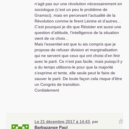
n’agit pas sur une révolution nécessairement en
développées .
Gramsci pensa la défaite de
sociologue (c’est un peu le problème de
1926 du
PCI
à partir de la situation italienne.
Gramsci), mais en percevant l’actualité de la
Révolution comme le firent Lénine et d’autres...
En France, il ne fut pas question de refaire
C’est pourquoi je dis que Résister est aussi une
Commune mais d’investir dans une organisation
question d’attitude, l’intelligence de la situation
«
ouvrière
» se faisant «
communiste
» parce
vient de ce choix...
que nous avions l’expérience de 1830,1848, la
Mais l’essentiel est que tu ais compris que je
Commune. Ce ne fut pas pour rien dans la
propose de refuser division et marginalisation
suite...
qui ne servent que ceux qui ont choisi d’en finir
Les révolutions qui marchent sont celles qui
avec le parti. Ce n’est pas facile, mais puisqu’il y
s’ancrent sur le terreau des peuples et les
a du temps utilisons-le pour que la majorité
réalités nationale de développement
y
s’exprime et tente, elle seule peut le faire de
compris la démographie , la géographie,
sauver le parti. De toute façon cela risque d’être
l’expérience historique... .
un Congrès de transition.
Cordialement
En ce sens nul modèle mais des exemples
dont certains aspects sont à généraliser en
théorie :
communes, soviéts, conseils d’atelier,
savoir faire face à la violence capitaliste, sont à
concevoir comme des déclinaisons de besoins
#
génériques.
Le 21 décembre 2017 à 14:43
,
par
Il faudrait aussi repenser à généraliser la notion
Barbazange Paul