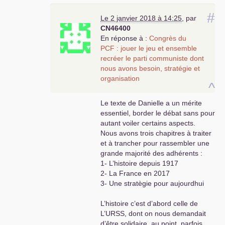
elle même leurs dirigeants sous contrôle
syndical , l’Etat dit démocratique doit aider à la
#
Le 2 janvier 2018 à 14:25
,
par
coopération interentreprises sur la base d’un
CN46400
plan axé sur les besoins des populations (santé-
En réponse à :
Congrès du
éducation-sécurité-logement-alimentation-
PCF
: jouer le jeu et ensemble
culture). Le tissu des
PME
-
PMI
doit être
recréer le parti communiste dont
préservé comme la prunelle de nos yeux car ces
nous avons besoin, stratégie et
entreprises sont proches du terrain et nous
organisation
devons les aider à coopérer et à gérer avec
^
leurs travailleurs .
Le texte de Danielle a un mérite
Pour porter cette politique il faut un fort parti
essentiel, border le débat sans pour
révolutionnaire allié avec d’autres partenaires
autant voiler certains aspects.
non sociaux-démocrates (
NPA
-
LO
-
POI
-
Nous avons trois chapitres à traiter
Anarchistes-Ecolo vraiment de gauche-
et à trancher pour rassembler une
associations humanitaires) . Le
PCF
est un outil
grande majorité des adhérents :
indispensable pour le moment , en cette période
1- L’histoire depuis 1917
historique désastreuse pour le social, à
2- La France en 2017
condition qu’il retrouve ses racines
3- Une stratègie pour aujourdhui
révolutionnaires adaptées au moment présent .
Le communisme est un objectif à moyen terme ,
L’histoire c’est d’abord celle de
mais il se construit déjà dans les arcanes faibles
L’
URSS
, dont on nous demandait
du capitalisme (mutuelles-scoop-associations-
d’être solidaire, au point, parfois,
espaces solidaires et commerces hors système