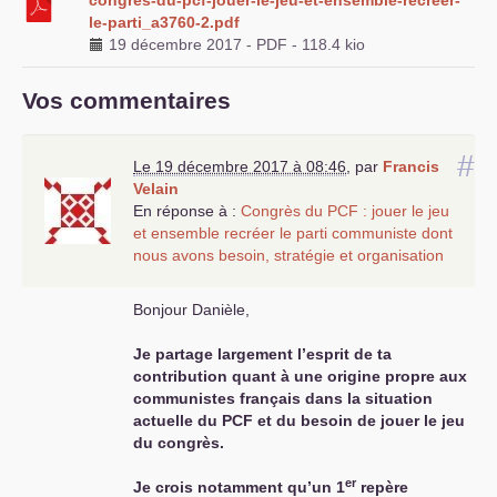
congres-du-pcf-jouer-le-jeu-et-ensemble-recreer-
le-parti_a3760-2.pdf
19 décembre 2017
-
PDF
-
118.4 kio
Vos commentaires
#
Le 19 décembre 2017 à 08:46
,
par
Francis
Velain
En réponse à :
Congrès du
PCF
: jouer le jeu
et ensemble recréer le parti communiste dont
nous avons besoin, stratégie et organisation
Bonjour Danièle,
Je partage largement l’esprit de ta
contribution quant à une origine propre aux
communistes français dans la situation
actuelle du
PCF
et du besoin de jouer le jeu
du congrès.
er
Je crois notamment qu’un 1
repère