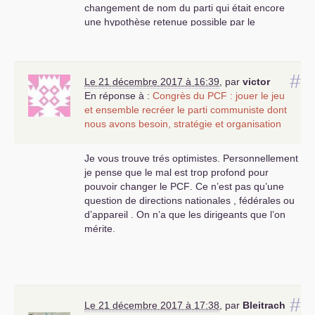
changement de nom du parti qui était encore
une hypothèse retenue possible par le
secrétaire général il y a quelques mois est
déclaré par lui même abandonnée.
Le reste, tout le reste, reste à faire.
#
Paul Barbazange.
Le 21 décembre 2017 à 16:39
,
par
victor
En réponse à :
Congrès du
PCF
: jouer le jeu
et ensemble recréer le parti communiste dont
nous avons besoin, stratégie et organisation
Je vous trouve trés optimistes. Personnellement
je pense que le mal est trop profond pour
pouvoir changer le
PCF
. Ce n’est pas qu’une
question de directions nationales , fédérales ou
d’appareil . On n’a que les dirigeants que l’on
mérite.
#
Le 21 décembre 2017 à 17:38
,
par
Bleitrach