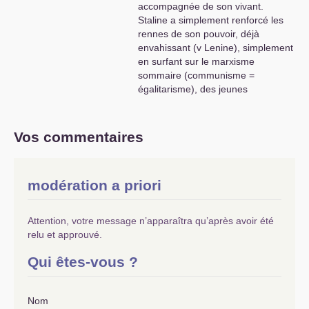
accompagnée de son vivant.
Staline a simplement renforcé les
rennes de son pouvoir, déjà
envahissant (v Lenine), simplement
en surfant sur le marxisme
sommaire (communisme =
égalitarisme), des jeunes
communistes vainqueurs de la
guerre civile (ex Kroutchev...). Il n’y
eut personne pour souligner, «
le
Vos commentaires
rôle éminemment révolutionnaire
»
de la bourgeoisie que Marx avait
noté dans le Manifeste (chap 1), et
modération a priori
qui restait, dans la Russie d’alors,
largement embryonnaire, donc un
chantier prioritaire pour l’immédiat.
Attention, votre message n’apparaîtra qu’après avoir été
relu et approuvé.
Lénine avait dit :
«
nous avons
assez de pouvoirs, mais pas assez
Qui êtes-vous ?
de savoirs, que nous n’obtiendront
pas par surprise et qu’il faut
négocier avec la bourgeoisie
»
..
Nom