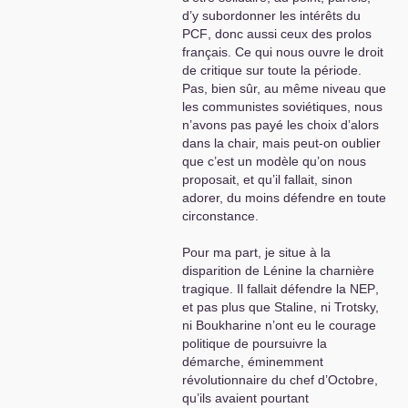
d’y subordonner les intérêts du
grandes surfaces). La lutte pour supprimer
PCF
, donc aussi ceux des prolos
l’actionnariat vampire est une nécessité
français. Ce qui nous ouvre le droit
économique vitale pour les circuits de
de critique sur toute la période.
production . Le pessimisme ne peut être de
Pas, bien sûr, au même niveau que
mise pour un parti révolutionnaire avec des
les communistes soviétiques, nous
militants motivés et dévoués . La jeunesse
n’avons pas payé les choix d’alors
attend de nous une véritable révolution et non
dans la chair, mais peut-on oublier
pas une bureaucratie renouvelée même avec de
que c’est un modèle qu’on nous
nouveaux dirigeants . Développons
proposait, et qu’il fallait, sinon
l’horizontalité du mouvement communiste axé
adorer, du moins défendre en toute
sur l’entreprise et nos villes et villages . Ce
circonstance.
Congrès doit parler de nouveau aux salariés et
principalement à notre classe ouvrière et à notre
Pour ma part, je situe à la
jeunesse
; la France a besoin du
PCF
et de ses
disparition de Lénine la charnière
militants actuels et futurs pour lui redonner un
tragique. Il fallait défendre la
NEP
,
avenir social , économique et aussi fraternel
et pas plus que Staline, ni Trotsky,
pour ses citoyens . Là est l’enjeu pour 2018 .
ni Boukharine n’ont eu le courage
politique de poursuivre la
Bernard
SARTON
, section d’Aubagne
démarche, éminemment
révolutionnaire du chef d’Octobre,
qu’ils avaient pourtant