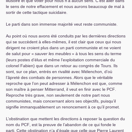
illusoire et que voter pour nous n’a aucun sens. C’est aller dans
le sens de notre effacement et nous aurons beaucoup de mal à
sortir de cette tactique suicidaire.
Le parti dans son immense majorité veut reste communiste.
Au point où nous avons été conduits par les dernières directions
qui se succèdent à elles-mêmes, il est clair que ceux qui nous
dirigent ne croient plus dans un parti communiste et ne voient
de salut pour «
sauver les meubles
» à tous les sens du terme
(leurs postes d’élus et même l’exploitation commerciale du
colonel Fabien) que dans un retour au congrès de Tours. Ils
sont, sur ce plan, entrés en rivalité avec Mélenchon, d’où
l’âpreté des combats de personnes. Alors que le véritable
reproche que l’on peut adresser à Mélenchon est que, comme
son maître à penser Mitterrand, il veut en finir avec le
PCF
.
Reproche très grave, non seulement de notre part nous
communistes, mais concernant alors ses objectifs, puisqu’il
signifie immanquablement un renoncement à ce qu’il promet.
L’obstination que mettent les directions à reposer la question du
nom du
PCF
, est la preuve de l’abandon de ce qui fonde le
parti. Cette obstination n’a d’égale que celle que Pierre Laurent