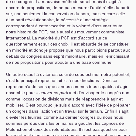
de ce congrès. La mauvaise méthode serait, mais il s’agit là
encore de propositions, de ne pas mesurer l’unité réelle du parti
sur, non seulement la conservation du nom, mais encore celle
d’un parti révolutionnaire, la nécessité d’une stratégie
correspondant à cette vocation et la volonté d’assumer toute
notre histoire de
PCF
, mais aussi du mouvement communiste
international. La majorité du
PCF
est d’accord sur ce
questionnement et sur ces choix, il est absurde de se constituer
en minorité et donc je propose que nous participions partout aux
débats du congrès sans esprit minoritaire, mais en l’enrichissant
de nos propositions pour aboutir à une base commune.
Un autre écueil à éviter est celui de sous-estimer notre potentiel,
c’est le principal reproche fait ici à nos directions. Donc ce
reproche n’a de sens que si nous sommes tous capables d’agir
ensemble pour «
sauver ce parti
» et d’envisager le congrès non
comme l’occasion de divisions mais de réapprendre à agir et
mobiliser. C’est pourquoi je suis d’accord avec l’idée de préparer
un congrès dans l’action et un travail sur le terrain. Enfin il s’agit
d’éviter les leurres, comme au dernier congrès où nous nous
sommes perdus dans les primaires à gauche, les caprices de
Mélenchon et ceux des refondateurs. Il n’est pas question pour
le secrétariat d’anticiper sur le congrès en proposant un contenu