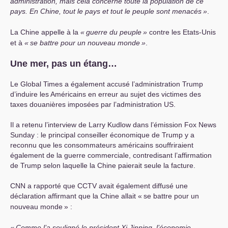
administration, mais cela concerne toute la population de ce
pays. En Chine, tout le pays et tout le peuple sont menacés
»
.
La Chine appelle à la
«
guerre du peuple
»
contre les Etats-Unis
et à
«
se battre pour un nouveau monde
»
.
Une mer, pas un étang…
Le Global Times a également accusé l’administration Trump
d’induire les Américains en erreur au sujet des victimes des
taxes douanières imposées par l’administration
US
.
Il a retenu l’interview de Larry Kudlow dans l’émission Fox News
Sunday : le principal conseiller économique de Trump y a
reconnu que les consommateurs américains souffriraient
également de la guerre commerciale, contredisant l’affirmation
de Trump selon laquelle la Chine paierait seule la facture.
CNN
a rapporté que
CCTV
avait également diffusé une
déclaration affirmant que la Chine allait «
se battre pour un
nouveau monde
» :
«
Comme l’a souligné le président Xi Jinping, l’économie