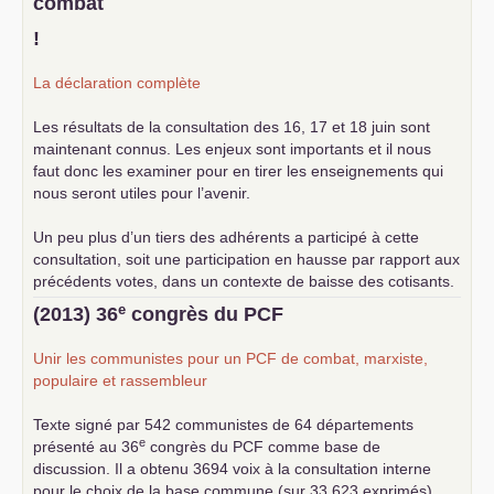
combat
!
La déclaration complète
Les résultats de la consultation des 16, 17 et 18 juin sont
maintenant connus. Les enjeux sont importants et il nous
faut donc les examiner pour en tirer les enseignements qui
nous seront utiles pour l’avenir.
Un peu plus d’un tiers des adhérents a participé à cette
consultation, soit une participation en hausse par rapport aux
précédents votes, dans un contexte de baisse des cotisants.
... lire la suite
e
(2013) 36
congrès du
PCF
Unir les communistes pour un
PCF
de combat, marxiste,
populaire et rassembleur
Texte signé par 542 communistes de 64 départements
e
présenté au 36
congrès du
PCF
comme base de
discussion. Il a obtenu 3694 voix à la consultation interne
pour le choix de la base commune (sur 33 623 exprimés) .