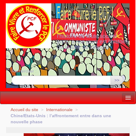
«
l’histoire de toute société
jusqu’à nos jours est l’histoire
de la lutte de classes
»
Rechercher :
>>
Vie politique
Accueil du site
>
Internationale
>
Chine/Etats-Unis : l’affrontement entre dans une
Lutter, Unir...
nouvelle phase
Internationale