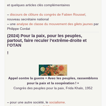
et quelques articles clés complémentaires
–
discours de clôture du congrès de Fabien Roussel
,
nouveau secrétaire national
–
une
analyse de classe du mouvement des gilets jaunes
par
Philippe Cordat
–
un texte de Jean-Claude Delaunay
le marxisme est la
(2024) Pour la paix, pour les peuples,
science sociale de notre temps
partout, faire reculer l’extrême-droite et
–
un appel
proposé aux partis communistes et ouvrier
l’
OTAN
d’Europe
–
demandez
le numéro 10 de la revue Unir les Communistes
!
–
les
cinq chantiers pour contribuer au débat sur le projet
communiste
Appel contre la guerre «
Avec les peuples, rassemblons
pour la paix et la coopération
!
»
Congrès des peuples pour la paix, Frida Khalo, 1952
–
pour une autre société, le
socialisme
.