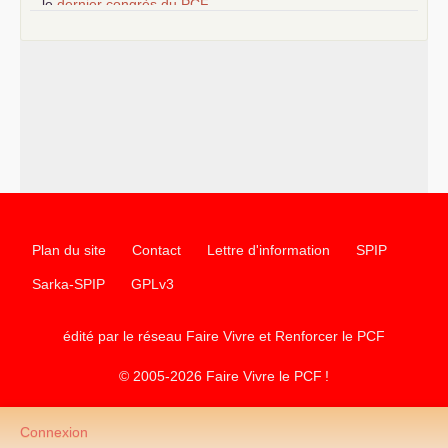
–
le
dernier congrès du
PCF
e
–
contribution de jeunes communistes au 39
congrès :
Six
chantiers pour affirmer l’ambition révolutionnaire du
PCF
–
un texte de Jean-Claude Delaunay
le marxisme est la
science sociale de notre temps
–
un appel
proposé aux partis communistes et ouvrier
d’Europe
–
les
cinq chantiers pour contribuer au débat sur le projet
communiste
Plan du site
Contact
Lettre d'information
SPIP
Sarka-SPIP
GPLv3
édité par le réseau Faire Vivre et Renforcer le
PCF
© 2005-2026 Faire Vivre le
PCF
!
Connexion