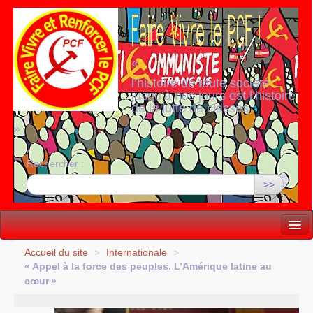
«
l’histoire de toute société
jusqu’à nos jours est l’histoire
de la lutte de classes
»
Rechercher :
>>
Vie politique
Accueil du site
>
Internationale
>
«
Appel à la force des peuples. L’Amérique latine au
Lutter, Unir...
cœur
»
Internationale