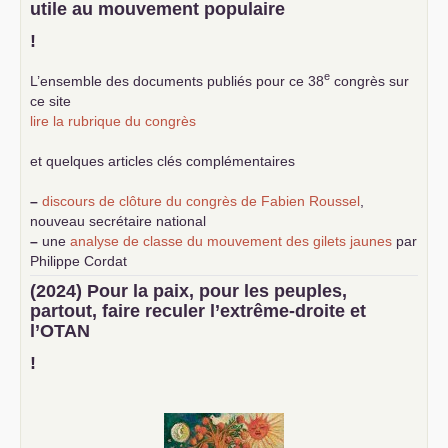
utile au mouvement populaire
!
e
L’ensemble des documents publiés pour ce 38
congrès sur
ce site
lire la rubrique du congrès
et quelques articles clés complémentaires
–
discours de clôture du congrès de Fabien Roussel
,
nouveau secrétaire national
–
une
analyse de classe du mouvement des gilets jaunes
par
Philippe Cordat
–
un texte de Jean-Claude Delaunay
le marxisme est la
(2024) Pour la paix, pour les peuples,
science sociale de notre temps
partout, faire reculer l’extrême-droite et
–
un appel
proposé aux partis communistes et ouvrier
l’
OTAN
d’Europe
–
demandez
le numéro 10 de la revue Unir les Communistes
!
–
les
cinq chantiers pour contribuer au débat sur le projet
communiste