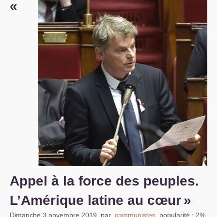
«
S’organiser
Comprendre...
Vie du site
Appel à la force des peuples.
L’Amérique latine au cœur
»
Dimanche 3 novembre 2019
,
par
communistes
,
popularité : 2%