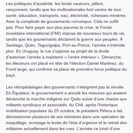
Les politiques d’austérité, les fonds vautours, pillent,
rançonnent, tandis que les multinationales font ventre de tout :
santé, éducation, transports, eau, électricité, richesses minières.
Avec la complicité de gouvernants corrompus. Cela ne suffit
pas. Pour faire payer aux plus pauvres la crise, le Fonds
monétaire international (
FMI
) impose de nouveaux tours de vis,
tandis que les gouvernants déclarent la guerre aux peuples. À
Santiago, Quito, Tegucigalpa, Port-au-Prince, l’armée n’intimide
plus. En Uruguay, la rue s’oppose au projet de la droite
d’autoriser l’armée à maintenir
«
l’ordre intérieur
»
. Dimanche,
les électeurs ont placé en tête de l’élection Daniel Martinez, du
Front large, qui confirme sa place de première force politique du
pays.
Les rétropédalages des gouvernants n’éteignent pas la révolte.
En Équateur, le gouvernement a annulé les mesures qui avaient
déclenché la marche indigène sur Quito suivie d’une chasse aux
militants syndicaux et associatifs. Au Chili, après l’historique
mobilisation populaire du 25 octobre, le président Piñera a fait
démissionner plusieurs de ses ministres dans une opération de
maquillage, envisage la levée de l’état d’urgence et le retrait des
militaires actuellement dans les rues. L’arrivée ce lundi d’une