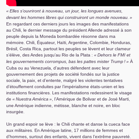
«
Elles s’ouvriront à nouveau, un jour, les longues avenues,
devant les hommes libres qui construiront un monde nouveau.
»
En regardant ces derniers jours les images des manifestations
au Chili, le dernier message du président Allende adressé à son
peuple depuis la Moneda bombardée résonne dans ma
mémoire. Chili, Équateur, Haïti, Argentine, Colombie, Honduras,
Brésil, Costa Rica, partout les peuples se lèvent et leur clameur
s’élève, des Andes jusqu’au Rio de la Plata :
«
Dehors le
FMI
et
les gouvernements corrompus, bas les pattes mister Trump
!
»
À
Cuba ou au Venezuela, d’autres défendent avec leur
gouvernement des projets de société fondés sur la justice
sociale, la paix, et d’entente, malgré les violentes tentatives
d’étouffement conduites par l’impérialisme états-unien et les
institutions financières. Les manifestations redessinent le visage
de
«
Nuestra América
»
, l’Amérique de Bolivar et de José Marti,
une Amérique indienne, métisse, blanche et noire, en bloc
insurgée.
Un grand espoir se lève : le Chili chante et danse la cueca face
aux militaires. En Amérique latine, 17 millions de femmes et
d’hommes, surtout des enfants, vivent dans l’extrême pauvreté.