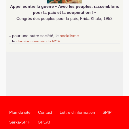
Appel contre la guerre «
Avec les peuples, rassemblons
pour la paix et la coopération
!
»
Congrès des peuples pour la paix, Frida Khalo, 1952
–
pour une autre société, le
socialisme
.
–
le
dernier congrès du
PCF
e
–
contribution de jeunes communistes au 39
congrès :
Six
chantiers pour affirmer l’ambition révolutionnaire du
PCF
–
un texte de Jean-Claude Delaunay
le marxisme est la
science sociale de notre temps
–
un appel
proposé aux partis communistes et ouvrier
d’Europe
–
les
cinq chantiers pour contribuer au débat sur le projet
communiste
Plan du site
Contact
Lettre d'information
SPIP
Sarka-SPIP
GPLv3