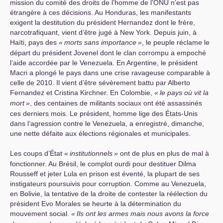
mission du comité des droits de l’homme de l’
ONU
n’est pas
étrangère à ces décisions. Au Honduras, les manifestants
exigent la destitution du président Hernandez dont le frère,
narcotrafiquant, vient d’être jugé à New York. Depuis juin, à
Haïti, pays des
«
morts sans importance
»
, le peuple réclame le
départ du président Jovenel dont le clan corrompu a empoché
l’aide accordée par le Venezuela. En Argentine, le président
Macri a plongé le pays dans une crise ravageuse comparable à
celle de 2010. Il vient d’être sévèrement battu par Alberto
Fernandez et Cristina Kirchner. En Colombie,
«
le pays où vit la
mort
»
, des centaines de militants sociaux ont été assassinés
ces derniers mois. Le président, homme lige des États-Unis
dans l’agression contre le Venezuela, a enregistré, dimanche,
une nette défaite aux élections régionales et municipales.
Les coups d’État
«
institutionnels
»
ont de plus en plus de mal à
fonctionner. Au Brésil, le complot ourdi pour destituer Dilma
Rousseff et jeter Lula en prison est éventé, la plupart de ses
instigateurs poursuivis pour corruption. Comme au Venezuela,
en Bolivie, la tentative de la droite de contester la réélection du
président Evo Morales se heurte à la détermination du
mouvement social.
«
Ils ont les armes mais nous avons la force