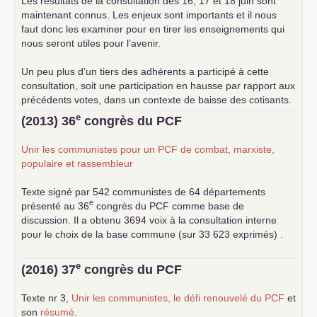
Les résultats de la consultation des 16, 17 et 18 juin sont
maintenant connus. Les enjeux sont importants et il nous
faut donc les examiner pour en tirer les enseignements qui
nous seront utiles pour l’avenir.
Un peu plus d’un tiers des adhérents a participé à cette
consultation, soit une participation en hausse par rapport aux
précédents votes, dans un contexte de baisse des cotisants.
... lire la suite
e
(2013) 36
congrès du
PCF
Unir les communistes pour un
PCF
de combat, marxiste,
populaire et rassembleur
Texte signé par 542 communistes de 64 départements
e
présenté au 36
congrès du
PCF
comme base de
discussion. Il a obtenu 3694 voix à la consultation interne
pour le choix de la base commune (sur 33 623 exprimés) .
e
(2016) 37
congrès du
PCF
Texte nr 3,
Unir les communistes, le défi renouvelé du
PCF
et
son
résumé
.