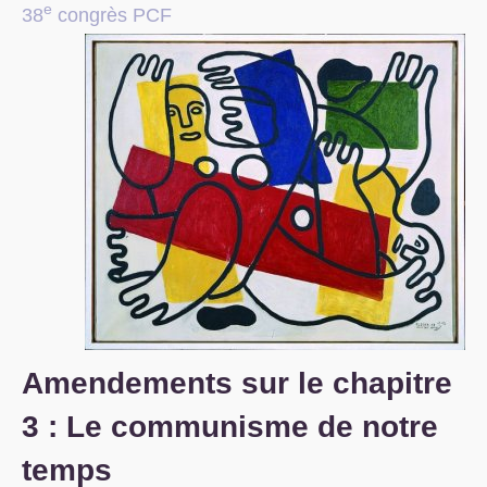
e
38
congrès
PCF
S’organiser
Comprendre...
Vie du site
Amendements sur le chapitre
3 : Le communisme de notre
temps