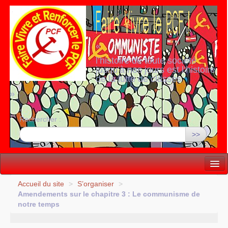
«
l’histoire de toute société
jusqu’à nos jours est l’histoire
de la lutte de classes
»
Rechercher :
>>
Vie politique
Accueil du site
>
S’organiser
>
Amendements sur le chapitre 3 : Le communisme de
Lutter, Unir...
notre temps
Internationale