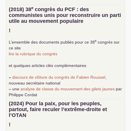
e
(2018) 38
congrès du
PCF
: des
communistes unis pour reconstruire un parti
utile au mouvement populaire
!
e
L’ensemble des documents publiés pour ce 38
congrès sur
ce site
lire la rubrique du congrès
et quelques articles clés complémentaires
–
discours de clôture du congrès de Fabien Roussel
,
nouveau secrétaire national
–
une
analyse de classe du mouvement des gilets jaunes
par
Philippe Cordat
–
un texte de Jean-Claude Delaunay
le marxisme est la
(2024) Pour la paix, pour les peuples,
science sociale de notre temps
partout, faire reculer l’extrême-droite et
–
un appel
proposé aux partis communistes et ouvrier
l’
OTAN
d’Europe
–
demandez
le numéro 10 de la revue Unir les Communistes
!
–
les
cinq chantiers pour contribuer au débat sur le projet