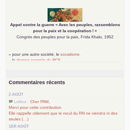
communiste
Appel contre la guerre «
Avec les peuples, rassemblons
pour la paix et la coopération
!
»
Congrès des peuples pour la paix, Frida Khalo, 1952
–
pour une autre société, le
socialisme
.
–
le
dernier congrès du
PCF
e
–
contribution de jeunes communistes au 39
congrès :
Six
chantiers pour affirmer l’ambition révolutionnaire du
PCF
–
un texte de Jean-Claude Delaunay
le marxisme est la
Commentaires récents
science sociale de notre temps
–
un appel
proposé aux partis communistes et ouvrier
2 AOÛT
d’Europe
–
les
cinq chantiers pour contribuer au débat sur le projet
Lafleur :
Cher
PAM
,
communiste
Merci pour cette contribution.
Elle rappelle utilement que le recul du
RN
ne viendra ni des
seules (…)
1ER AOÛT