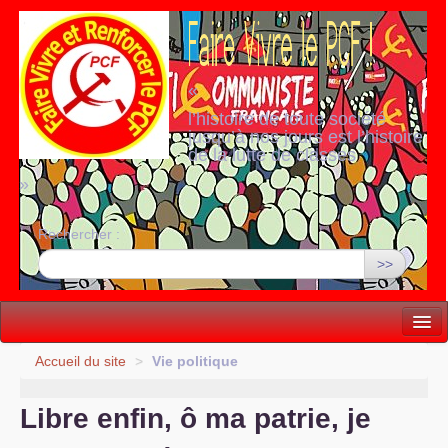
«
l’histoire de toute société
jusqu’à nos jours est l’histoire
de la lutte de classes
»
Rechercher :
>>
Vie politique
Accueil du site
>
Vie politique
Lutter, Unir...
Libre enfin, ô ma patrie, je
Internationale