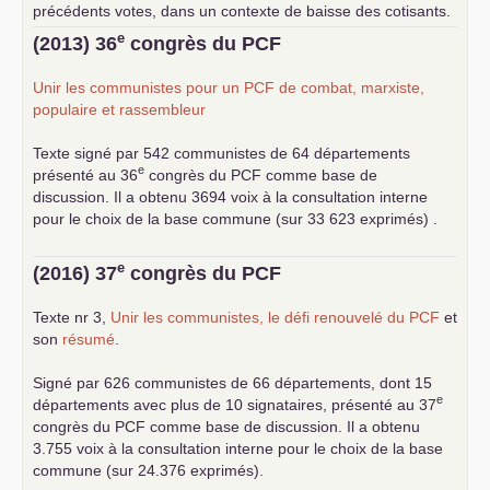
précédents votes, dans un contexte de baisse des cotisants.
... lire la suite
e
(2013) 36
congrès du
PCF
Unir les communistes pour un
PCF
de combat, marxiste,
populaire et rassembleur
Texte signé par 542 communistes de 64 départements
e
présenté au 36
congrès du
PCF
comme base de
discussion. Il a obtenu 3694 voix à la consultation interne
pour le choix de la base commune (sur 33 623 exprimés) .
e
(2016) 37
congrès du
PCF
Texte nr 3,
Unir les communistes, le défi renouvelé du
PCF
et
son
résumé
.
Signé par 626 communistes de 66 départements, dont 15
e
départements avec plus de 10 signataires, présenté au 37
congrès du
PCF
comme base de discussion. Il a obtenu
3.755 voix à la consultation interne pour le choix de la base
commune (sur 24.376 exprimés).