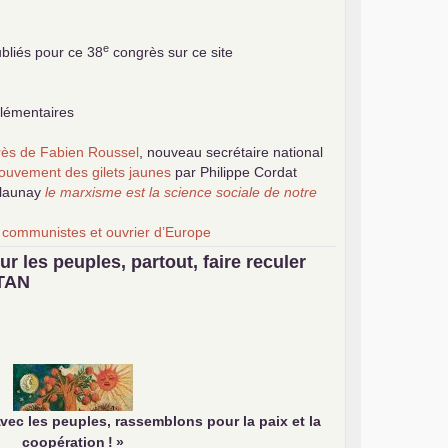
e
bliés pour ce 38
congrès sur ce site
plémentaires
grès de Fabien Roussel
, nouveau secrétaire national
ouvement des gilets jaunes
par Philippe Cordat
elaunay
le marxisme est la science sociale de notre
 communistes et ouvrier d’Europe
la revue Unir les Communistes
ur les peuples, partout, faire reculer
ribuer au débat sur le projet communiste
TAN
vec les peuples, rassemblons pour la paix et la
coopération
!
»