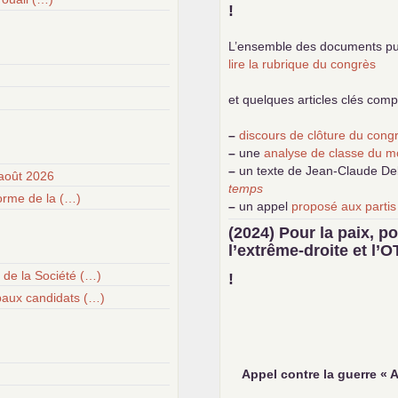
!
L’ensemble des documents pu
lire la rubrique du congrès
et quelques articles clés com
–
discours de clôture du con
–
une
analyse de classe du m
–
un texte de Jean-Claude D
août 2026
temps
forme de la (…)
–
un appel
proposé aux partis
–
demandez
le numéro 10 de 
(2024) Pour la paix, po
–
les
cinq chantiers pour cont
l’extrême-droite et l’
O
 de la Société (…)
!
paux candidats (…)
Appel contre la guerre «
A