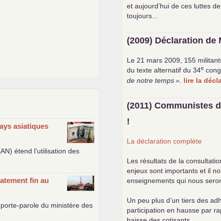
et aujourd’hui de ces luttes de
toujours...
(2009) Déclaration de 
Le 21 mars 2009, 155 militant
e
du texte alternatif du 34
cong
de notre temps
»
.
lire la déc
(2011) Communistes d
!
ays asiatiques
La déclaration complète
EAN
) étend l’utilisation des
Les résultats de la consultati
enjeux sont importants et il n
atement fin au
enseignements qui nous seront 
Un peu plus d’un tiers des adh
porte-parole du ministère des
participation en hausse par r
baisse des cotisants.