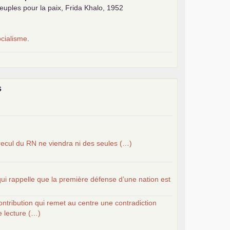
uples pour la paix, Frida Khalo, 1952
ocialisme
.
e
munistes au 39
congrès :
Six chantiers pour affirmer
PCF
elaunay
le marxisme est la science sociale de notre
s
 communistes et ouvrier d’Europe
ribuer au débat sur le projet communiste
 recul du
RN
ne viendra ni des seules (…)
qui rappelle que la première défense d’une nation est
ontribution qui remet au centre une contradiction
 lecture (…)