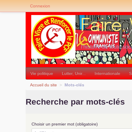
Connexion
«
l’histoire de toute soc
»
Vie politique
Lutter, Unir...
Internationale
S
Accueil du site
>
Mots-clés
Recherche par mots-clés
Choisir un premier mot (obligatoire)