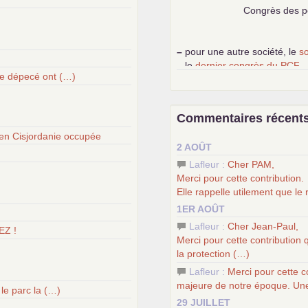
Congrès des pe
–
pour une autre société, le
s
–
le
dernier congrès du
PCF
upe dépecé ont (…)
–
contribution de jeunes com
l’ambition révolutionnaire du
–
un texte de Jean-Claude D
Commentaires récent
temps
–
un appel
proposé aux partis
en Cisjordanie occupée
2 AOÛT
–
les
cinq chantiers pour cont
Lafleur :
Cher
PAM
,
Merci pour cette contribution.
Elle rappelle utilement que le
1ER AOÛT
Lafleur :
Cher Jean-Paul,
EZ !
Merci pour cette contribution 
la protection (…)
Lafleur :
Merci pour cette c
majeure de notre époque. Une
le parc la (…)
29 JUILLET