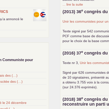
... lire la suite
e
(2013) 36
congrès d
RICS
 qu’a annoncé le
Unir les communistes pour u
Texte signé par 542 communi
PCF
comme base de discussion.
pour le choix de la base com
e
(2016) 37
congrès d
um Communiste pour
Texte nr 3,
Unir les communist
Signé par 626 communistes d
çais des (…)
de 10 signataires, présenté a
uscitée des (…)
a obtenu 3.755 voix à la cons
(sur 24.376 exprimés).
e
(2018) 38
congrès d
té le 24 décembre
reconstruire un parti
ouali (…)