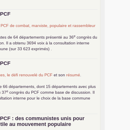
u
PCF
n
PCF
de combat, marxiste, populaire et rassembleur
e
stes de 64 départements présenté au 36
congrès du
 Il a obtenu 3694 voix à la consultation interne
mune (sur 33 623 exprimés) .
u
PCF
es, le défi renouvelé du
PCF
et son
résumé
.
e 66 départements, dont 15 départements avec plus
e
u 37
congrès du
PCF
comme base de discussion. Il
ultation interne pour le choix de la base commune
u
PCF
: des communistes unis pour
 utile au mouvement populaire