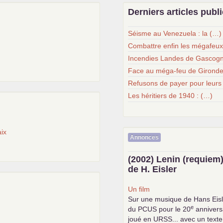
Derniers articles publ
Séisme au Venezuela : la (…)
Combattre enfin les mégafeu
Incendies Landes de Gascogn
Face au méga-feu de Gironde
Refusons de payer pour leurs
Les héritiers de 1940 : (…)
ix
Annonces
(2002) Lenin (requiem)
de H. Eisler
Un film
Sur une musique de Hans Eisl
e
du
PCUS
pour le 20
anniversa
joué en
URSS
... avec un text