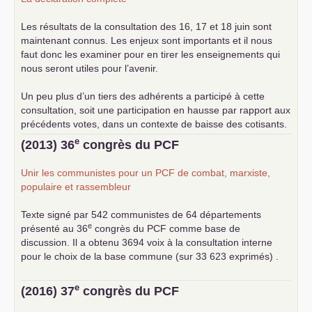
Les résultats de la consultation des 16, 17 et 18 juin sont
maintenant connus. Les enjeux sont importants et il nous
faut donc les examiner pour en tirer les enseignements qui
nous seront utiles pour l’avenir.
Un peu plus d’un tiers des adhérents a participé à cette
consultation, soit une participation en hausse par rapport aux
précédents votes, dans un contexte de baisse des cotisants.
... lire la suite
e
(2013) 36
congrès du
PCF
Unir les communistes pour un
PCF
de combat, marxiste,
populaire et rassembleur
Texte signé par 542 communistes de 64 départements
e
présenté au 36
congrès du
PCF
comme base de
discussion. Il a obtenu 3694 voix à la consultation interne
pour le choix de la base commune (sur 33 623 exprimés) .
e
(2016) 37
congrès du
PCF