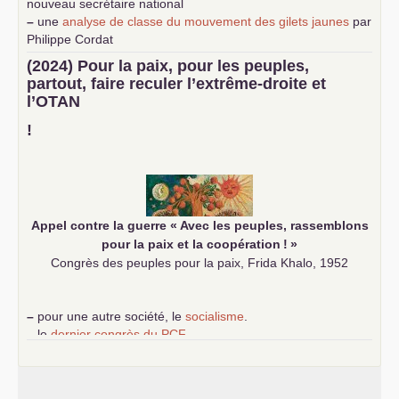
nouveau secrétaire national
–
une
analyse de classe du mouvement des gilets jaunes
par
Philippe Cordat
–
un texte de Jean-Claude Delaunay
le marxisme est la
(2024) Pour la paix, pour les peuples,
science sociale de notre temps
partout, faire reculer l’extrême-droite et
–
un appel
proposé aux partis communistes et ouvrier
l’
OTAN
d’Europe
–
demandez
le numéro 10 de la revue Unir les Communistes
!
–
les
cinq chantiers pour contribuer au débat sur le projet
communiste
Appel contre la guerre «
Avec les peuples, rassemblons
pour la paix et la coopération
!
»
Congrès des peuples pour la paix, Frida Khalo, 1952
–
pour une autre société, le
socialisme
.
–
le
dernier congrès du
PCF
e
–
contribution de jeunes communistes au 39
congrès :
Six
chantiers pour affirmer l’ambition révolutionnaire du
PCF
–
un texte de Jean-Claude Delaunay
le marxisme est la