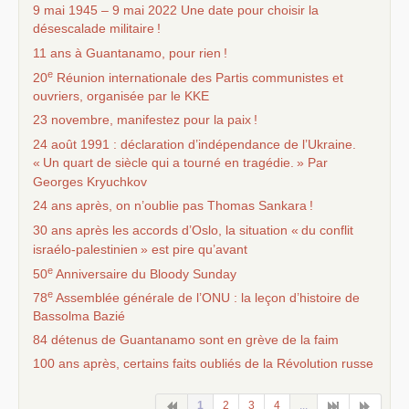
9 mai 1945 – 9 mai 2022 Une date pour choisir la
désescalade militaire
!
11 ans à Guantanamo, pour rien
!
e
20
Réunion internationale des Partis communistes et
ouvriers, organisée par le
KKE
23 novembre, manifestez pour la paix
!
24 août 1991 : déclaration d’indépendance de l’Ukraine.
«
Un quart de siècle qui a tourné en tragédie.
» Par
Georges Kryuchkov
24 ans après, on n’oublie pas Thomas Sankara
!
30 ans après les accords d’Oslo, la situation «
du conflit
israélo-palestinien
» est pire qu’avant
e
50
Anniversaire du Bloody Sunday
e
78
Assemblée générale de l’
ONU
: la leçon d’histoire de
Bassolma Bazié
84 détenus de Guantanamo sont en grève de la faim
100 ans après, certains faits oubliés de la Révolution russe
1
2
3
4
...