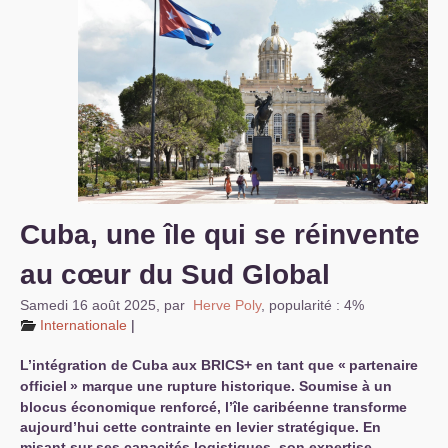
S’organiser
Comprendre...
Vie du site
Cuba, une île qui se réinvente
au cœur du Sud Global
Samedi 16 août 2025
,
par
Herve Poly
,
popularité : 4%
Internationale
|
L’intégration de Cuba aux
BRICS
+ en tant que «
partenaire
officiel
» marque une rupture historique. Soumise à un
blocus économique renforcé, l’île caribéenne transforme
aujourd’hui cette contrainte en levier stratégique. En
misant sur ses capacités logistiques, son expertise