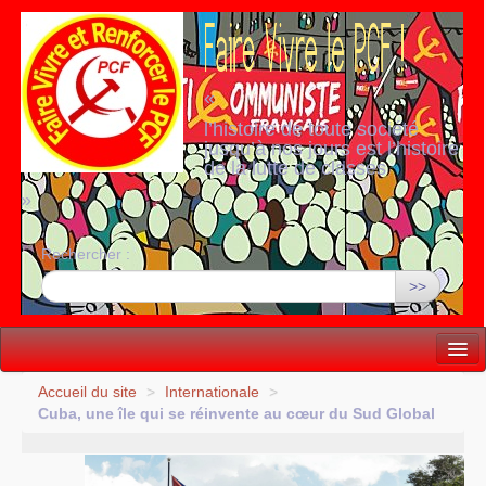
«
l’histoire de toute société
jusqu’à nos jours est l’histoire
de la lutte de classes
»
Rechercher :
>>
Vie politique
Accueil du site
>
Internationale
>
Cuba, une île qui se réinvente au cœur du Sud Global
Lutter, Unir...
Internationale