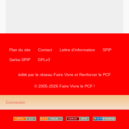
science sociale de notre temps
–
un appel
proposé aux partis communistes et ouvrier
d’Europe
–
les
cinq chantiers pour contribuer au débat sur le projet
communiste
Plan du site
Contact
Lettre d'information
SPIP
Sarka-SPIP
GPLv3
édité par le réseau Faire Vivre et Renforcer le
PCF
© 2005-2026 Faire Vivre le
PCF
!
Connexion