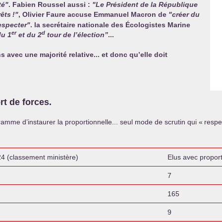
té"
. Fabien Roussel aussi :
"Le Président de la République
rêts
!"
, Olivier Faure accuse Emmanuel Macron de
"créer du
respecter"
. la secrétaire nationale des Écologistes Marine
er
d
du 1
et du 2
tour de l’élection”
...
avec une majorité relative... et donc qu’elle doit
rt de forces.
mme d’instaurer la proportionnelle... seul mode de scrutin qui «
respe
24 (classement ministère)
Elus avec proport
7
165
9