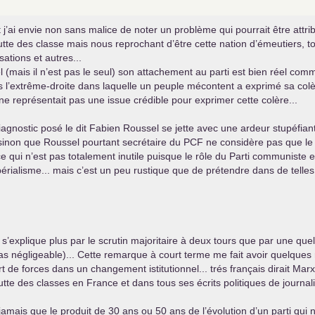
 j’ai envie non sans malice de noter un problème qui pourrait être attribu
lutte des classe mais nous reprochant d’être cette nation d’émeutiers, 
ations et autres...
el (mais il n’est pas le seul) son attachement au parti est bien réel comme
s l’extrême-droite dans laquelle un peuple mécontent a exprimé sa colère
 ne représentait pas une issue crédible pour exprimer cette colère...
 diagnostic posé le dit Fabien Roussel se jette avec une ardeur stupéfia
sinon que Roussel pourtant secrétaire du
PCF
ne considère pas que l
ce qui n’est pas totalement inutile puisque le rôle du Parti communiste e
périalisme... mais c’est un peu rustique que de prétendre dans de telles 
s’explique plus par le scrutin majoritaire à deux tours que par une quel
as négligeable)... Cette remarque à court terme me fait avoir quelques r
port de forces dans un changement istitutionnel... trés français dirait 
utte des classes en France et dans tous ses écrits politiques de journali
mais que le produit de 30 ans ou 50 ans de l’évolution d’un parti qui n’