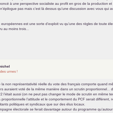
noncé à une perspective socialiste au profit en gros de la production et
n’épilogue pas mais c’est là dessus qu’une discussion avec vous qui av
x européennes est une sorte d’exploit vu qu’une des règles de toute éle
vu au moins trois...
michel
t des urnes
!
 la non représentativité réelle du vote des français comporte quand 
rs auraient voté de la même manière dans un scrutin proportionnel... d’a
2 l’était aussi (on ne peut pas changer le mode de scrutin en même tem
la proportionnelle l’attitude et le comportement du
PCF
serait différent,
itants politiques et syndicaux que sur des élus locaux.
ampagne électorale se ferait davantage autour du programme qu’autour d