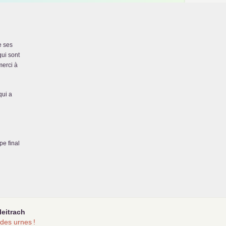
e ses
ui sont
merci à
qui a
pe final
leitrach
t des urnes
!