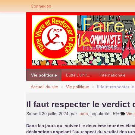
Connexion
«
l’histoire de toute soc
»
Vie politique
Lutter, Unir...
Internationale
Accueil du site
>
Vie politique
>
Il faut respecter l
Il faut respecter le verdict
Samedi 20 juillet 2024
,
par
pam
,
popularité : 5%
Vie 
Dans les jours qui suivent le deuxième tour des élect
déclarations appelant "au respect du verdict des ur