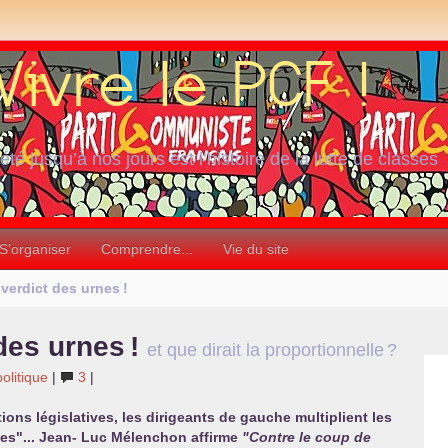
iété jusqu’à nos jours est l’histoire de la lutte de classes
S’organiser
Comprendre...
Vie du site
e verdict des urnes
!
 des urnes
!
et que dirait la proportionnelle
?
politique
|
3
|
ions législatives, les dirigeants de gauche multiplient les
nes"... Jean- Luc Mélenchon affirme
"Contre le coup de