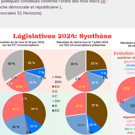
 politiques constitués confirme l’ordre des trois blocs
[
3
]
:
uche démocrate et républicaine ),
mocrates 31 Horizons)