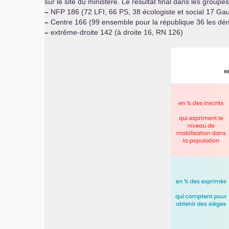
sur le site du ministère. Le résultat final dans les groupes
–
NFP
186 (72
LFI
, 66
PS
, 38 écologiste et social 17 Ga
–
Centre 166 (99 ensemble pour la république 36 les dé
–
extrême-droite 142 (à droite 16,
RN
126)