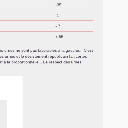
-35
-1
- 7
+ 55
 les urnes ne sont pas favorables à la gauche... C’est
es urnes et le désistement républicain fait certes
t à la proportionnelle... Le respect des urnes