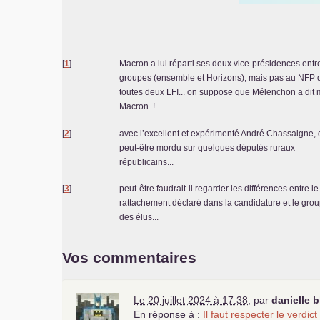
[
1
]
Macron a lui réparti ses deux vice-présidences entr
groupes (ensemble et Horizons), mais pas au
NFP
q
toutes deux
LFI
... on suppose que Mélenchon a dit 
Macron
! ...
[
2
]
avec l’excellent et expérimenté André Chassaigne, 
peut-être mordu sur quelques députés ruraux
républicains...
[
3
]
peut-être faudrait-il regarder les différences entre le
rattachement déclaré dans la candidature et le grou
des élus...
Vos commentaires
Le 20 juillet 2024 à 17:38
,
par
danielle b
En réponse à :
Il faut respecter le verdic