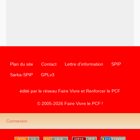
–
un texte de Jean-Claude Delaunay
le marxisme est la
science sociale de notre temps
–
un appel
proposé aux partis communistes et ouvrier
d’Europe
–
les
cinq chantiers pour contribuer au débat sur le projet
communiste
Plan du site
Contact
Lettre d'information
SPIP
Sarka-SPIP
GPLv3
édité par le réseau Faire Vivre et Renforcer le
PCF
© 2005-2026 Faire Vivre le
PCF
!
Connexion