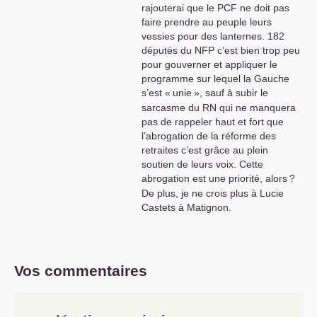
rajouterai que le
PCF
ne doit pas
réalité ( dont hélas notre secrétaire général) est
faire prendre au peuple leurs
mortifère pour la seule composante de la
vessies pour des lanternes. 182
gauche qui se réfère encore au marxisme ….
députés du
NFP
c’est bien trop peu
on est mal partis pour lutter contre la puissance
pour gouverner et appliquer le
du capital
programme sur lequel la Gauche
s’est «
unie
», sauf à subir le
Au surplus Alimenter l’illusion d’une possible
sarcasme du
RN
qui ne manquera
politique progressiste est ce bien raisonnable
pas de rappeler haut et fort que
dans les conditions actuelles
?
l’abrogation de la réforme des
Je pense donc qu’un grand débat sur cette
retraites c’est grâce au plein
séquence électorale est indispensable au s’il du
soutien de leurs voix. Cette
PCF
précédé par une consultation tout aussi
abrogation est une priorité, alors
?
indispensable de tous les communistes
!!!
De plus, je ne crois plus à Lucie
Un petit rappel des décisions prises au 38 eme
Castets à Matignon.
congrès et pas vraiment appliquées est à mon
avis pas contournable faute de quoi le
découragement risque de gagner nos rangs
………
Vos commentaires