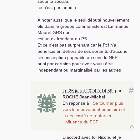
sécurité sociale.
ce n’est pas anodin
À noter aussi que le seul député nouvellement
élu dans le groupe communiste est Emmanuel
Maurel
GRS
qui
est un ex frondeur du
PS
.
Et ce n’est pas surprenant car le Pcf n’a
bénéficié en dehors de ses sortants d’aucune
circonscription gagnable au sein du
NFP
puni par certains pour avoir voulu être
indépendant ou marginalisé par les autres
partenaires la volonté de l’effacer du paysage
politique qui émane de la gauche sociale
#
démocrate est manifeste
Le 26 juillet 2024 à 14:59
,
par
Si nous avions besoin d’une preuve
ROCHE
Jean-Michel
supplémentaire gardons dans nos mémoires ce
En réponse à :
Se tourner plus
qui s est reproduit s’agissant de la présence de
vers le mouvement populaire et
nos élus au bureau de l’assemblée …
la nécessité de renforcer
la Preuve une fois de plus qu’une telle union
l’influence du
PCF
^
outre le fait qu’elle ne fait pas gagner en
% de
voix a la gauche qui reste largement minoritaire
D’accord avec toi Nicole, et je
et qu’elle permet à certains de dissimuler cette