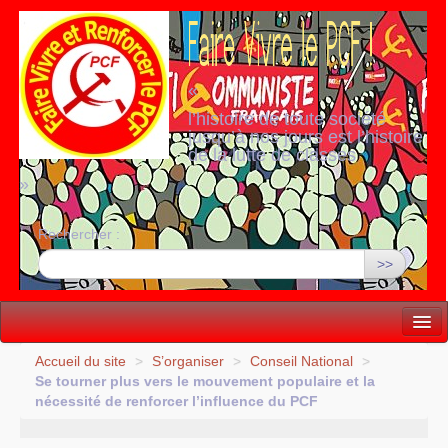
«
l’histoire de toute société
jusqu’à nos jours est l’histoire
de la lutte de classes
»
Rechercher :
>>
Vie politique
Accueil du site
>
S’organiser
>
Conseil National
>
Se tourner plus vers le mouvement populaire et la
Lutter, Unir...
nécessité de renforcer l’influence du
PCF
Internationale