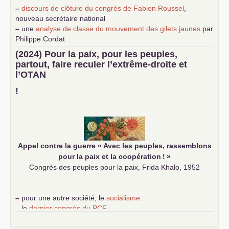
–
discours de clôture du congrès de Fabien Roussel
,
nouveau secrétaire national
–
une
analyse de classe du mouvement des gilets jaunes
par
Philippe Cordat
–
un texte de Jean-Claude Delaunay
le marxisme est la
(2024) Pour la paix, pour les peuples,
science sociale de notre temps
partout, faire reculer l’extrême-droite et
–
un appel
proposé aux partis communistes et ouvrier
l’
OTAN
d’Europe
–
demandez
le numéro 10 de la revue Unir les Communistes
!
–
les
cinq chantiers pour contribuer au débat sur le projet
communiste
Appel contre la guerre «
Avec les peuples, rassemblons
pour la paix et la coopération
!
»
Congrès des peuples pour la paix, Frida Khalo, 1952
–
pour une autre société, le
socialisme
.
–
le
dernier congrès du
PCF
e
–
contribution de jeunes communistes au 39
congrès :
Six
chantiers pour affirmer l’ambition révolutionnaire du
PCF