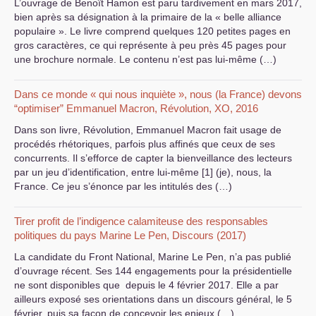
L’ouvrage de Benoît Hamon est paru tardivement en mars 2017,
bien après sa désignation à la primaire de la « belle alliance
populaire ». Le livre comprend quelques 120 petites pages en
gros caractères, ce qui représente à peu près 45 pages pour
une brochure normale. Le contenu n’est pas lui-même (…)
Dans ce monde « qui nous inquiète », nous (la France) devons
“optimiser” Emmanuel Macron, Révolution, XO, 2016
Dans son livre, Révolution, Emmanuel Macron fait usage de
procédés rhétoriques, parfois plus affinés que ceux de ses
concurrents. Il s’efforce de capter la bienveillance des lecteurs
par un jeu d’identification, entre lui-même [1] (je), nous, la
France. Ce jeu s’énonce par les intitulés des (…)
Tirer profit de l’indigence calamiteuse des responsables
politiques du pays Marine Le Pen, Discours (2017)
La candidate du Front National, Marine Le Pen, n’a pas publié
d’ouvrage récent. Ses 144 engagements pour la présidentielle
ne sont disponibles que depuis le 4 février 2017. Elle a par
ailleurs exposé ses orientations dans un discours général, le 5
février, puis sa façon de concevoir les enjeux (…)