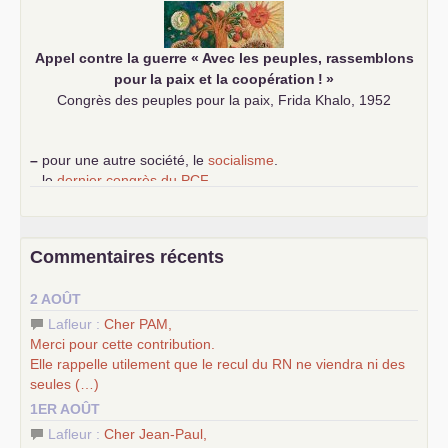
Appel contre la guerre «
Avec les peuples, rassemblons
pour la paix et la coopération
!
»
Congrès des peuples pour la paix, Frida Khalo, 1952
–
pour une autre société, le
socialisme
.
–
le
dernier congrès du
PCF
e
–
contribution de jeunes communistes au 39
congrès :
Six
chantiers pour affirmer l’ambition révolutionnaire du
PCF
–
un texte de Jean-Claude Delaunay
le marxisme est la
Commentaires récents
science sociale de notre temps
–
un appel
proposé aux partis communistes et ouvrier
2 AOÛT
d’Europe
–
les
cinq chantiers pour contribuer au débat sur le projet
Lafleur :
Cher
PAM
,
communiste
Merci pour cette contribution.
Elle rappelle utilement que le recul du
RN
ne viendra ni des
seules (…)
1ER AOÛT
Lafleur :
Cher Jean-Paul,