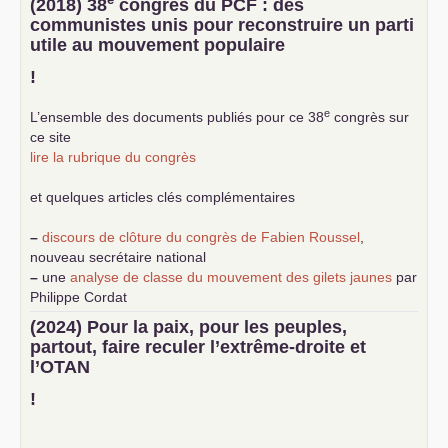
(2018) 38
congrès du
PCF
: des
communistes unis pour reconstruire un parti
utile au mouvement populaire
!
e
L’ensemble des documents publiés pour ce 38
congrès sur
ce site
lire la rubrique du congrès
et quelques articles clés complémentaires
–
discours de clôture du congrès de Fabien Roussel
,
nouveau secrétaire national
–
une
analyse de classe du mouvement des gilets jaunes
par
Philippe Cordat
–
un texte de Jean-Claude Delaunay
le marxisme est la
(2024) Pour la paix, pour les peuples,
science sociale de notre temps
partout, faire reculer l’extrême-droite et
–
un appel
proposé aux partis communistes et ouvrier
l’
OTAN
d’Europe
–
demandez
le numéro 10 de la revue Unir les Communistes
!
–
les
cinq chantiers pour contribuer au débat sur le projet
communiste