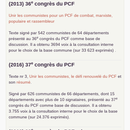
... lire la suite
e
(2013) 36
congrès du
PCF
Unir les communistes pour un
PCF
de combat, marxiste,
populaire et rassembleur
Texte signé par 542 communistes de 64 départements
e
présenté au 36
congrès du
PCF
comme base de
discussion. Il a obtenu 3694 voix à la consultation interne
pour le choix de la base commune (sur 33 623 exprimés) .
e
(2016) 37
congrès du
PCF
Texte nr 3,
Unir les communistes, le défi renouvelé du
PCF
et
son
résumé
.
Signé par 626 communistes de 66 départements, dont 15
e
départements avec plus de 10 signataires, présenté au 37
congrès du
PCF
comme base de discussion. Il a obtenu
3.755 voix à la consultation interne pour le choix de la base
commune (sur 24.376 exprimés).
e