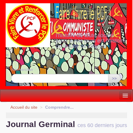
«
l’histoire de toute société
jusqu’à nos jours est l’histoire
de la lutte de classes
»
Rechercher :
>>
Vie politique
Accueil du site
>
Comprendre...
Lutter, Unir...
Journal Germinal
ces 60 derniers jours
Internationale