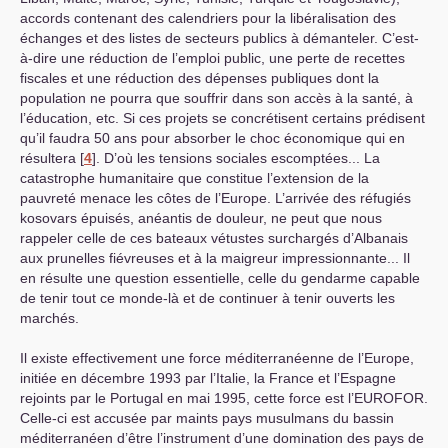
accords contenant des calendriers pour la libéralisation des
échanges et des listes de secteurs publics à démanteler. C’est-
à-dire une réduction de l’emploi public, une perte de recettes
fiscales et une réduction des dépenses publiques dont la
population ne pourra que souffrir dans son accès à la santé, à
l’éducation, etc. Si ces projets se concrétisent certains prédisent
qu’il faudra 50 ans pour absorber le choc économique qui en
résultera
[
4
]
. D’où les tensions sociales escomptées... La
catastrophe humanitaire que constitue l’extension de la
pauvreté menace les côtes de l’Europe. L’arrivée des réfugiés
kosovars épuisés, anéantis de douleur, ne peut que nous
rappeler celle de ces bateaux vétustes surchargés d’Albanais
aux prunelles fiévreuses et à la maigreur impressionnante... Il
en résulte une question essentielle, celle du gendarme capable
de tenir tout ce monde-là et de continuer à tenir ouverts les
marchés.
Il existe effectivement une force méditerranéenne de l’Europe,
initiée en décembre 1993 par l’Italie, la France et l’Espagne
rejoints par le Portugal en mai 1995, cette force est l’
EUROFOR
.
Celle-ci est accusée par maints pays musulmans du bassin
méditerranéen d’être l’instrument d’une domination des pays de