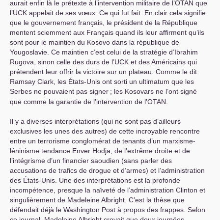
aurait enfin là le prétexte à l’intervention militaire de l’
OTAN
que
l’
UCK
appelait de ses vœux. Ce qui fut fait. En clair cela signifie
que le gouvernement français, le président de la République
mentent sciemment aux Français quand ils leur affirment qu’ils
sont pour le maintien du Kosovo dans la république de
Yougoslavie. Ce maintien c’est celui de la stratégie d’Ibrahim
Rugova, sinon celle des durs de l’
UCK
et des Américains qui
prétendent leur offrir la victoire sur un plateau. Comme le dit
Ramsay Clark, les États-Unis ont sorti un ultimatum que les
Serbes ne pouvaient pas signer
; les Kosovars ne l’ont signé
que comme la garantie de l’intervention de l’
OTAN
.
Il y a diverses interprétations (qui ne sont pas d’ailleurs
exclusives les unes des autres) de cette incroyable rencontre
entre un terrorisme conglomérat de tenants d’un marxisme-
léninisme tendance Enver Hodja, de l’extrême droite et de
l’intégrisme d’un financier saoudien (sans parler des
accusations de trafics de drogue et d’armes) et l’administration
des États-Unis. Une des interprétations est la profonde
incompétence, presque la naïveté de l’administration Clinton et
singulièrement de Madeleine Albright. C’est la thèse que
défendait déjà le Washington Post à propos des frappes. Selon
ce journal, Madeleine Albright croyait que deux journées