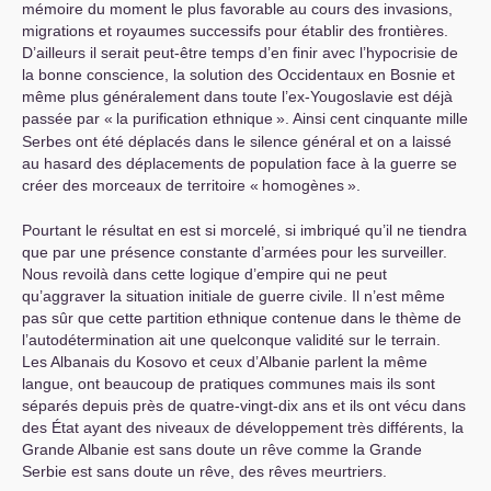
mémoire du moment le plus favorable au cours des invasions,
migrations et royaumes successifs pour établir des frontières.
D’ailleurs il serait peut-être temps d’en finir avec l’hypocrisie de
la bonne conscience, la solution des Occidentaux en Bosnie et
même plus généralement dans toute l’ex-Yougoslavie est déjà
passée par «
la purification ethnique
». Ainsi cent cinquante mille
Serbes ont été déplacés dans le silence général et on a laissé
au hasard des déplacements de population face à la guerre se
créer des morceaux de territoire «
homogènes
».
Pourtant le résultat en est si morcelé, si imbriqué qu’il ne tiendra
que par une présence constante d’armées pour les surveiller.
Nous revoilà dans cette logique d’empire qui ne peut
qu’aggraver la situation initiale de guerre civile. Il n’est même
pas sûr que cette partition ethnique contenue dans le thème de
l’autodétermination ait une quelconque validité sur le terrain.
Les Albanais du Kosovo et ceux d’Albanie parlent la même
langue, ont beaucoup de pratiques communes mais ils sont
séparés depuis près de quatre-vingt-dix ans et ils ont vécu dans
des État ayant des niveaux de développement très différents, la
Grande Albanie est sans doute un rêve comme la Grande
Serbie est sans doute un rêve, des rêves meurtriers.