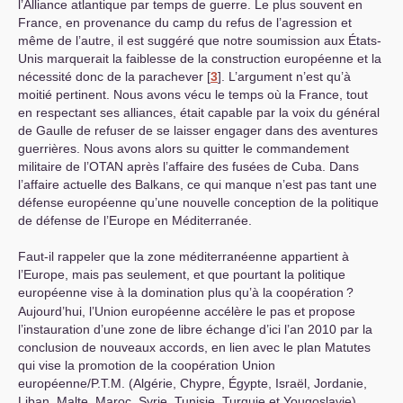
l’Alliance atlantique par temps de guerre. Le plus souvent en
France, en provenance du camp du refus de l’agression et
même de l’autre, il est suggéré que notre soumission aux États-
Unis marquerait la faiblesse de la construction européenne et la
nécessité donc de la parachever
[
3
]
. L’argument n’est qu’à
moitié pertinent. Nous avons vécu le temps où la France, tout
en respectant ses alliances, était capable par la voix du général
de Gaulle de refuser de se laisser engager dans des aventures
guerrières. Nous avons alors su quitter le commandement
militaire de l’
OTAN
après l’affaire des fusées de Cuba. Dans
l’affaire actuelle des Balkans, ce qui manque n’est pas tant une
défense européenne qu’une nouvelle conception de la politique
de défense de l’Europe en Méditerranée.
Faut-il rappeler que la zone méditerranéenne appartient à
l’Europe, mais pas seulement, et que pourtant la politique
européenne vise à la domination plus qu’à la coopération
?
Aujourd’hui, l’Union européenne accélère le pas et propose
l’instauration d’une zone de libre échange d’ici l’an 2010 par la
conclusion de nouveaux accords, en lien avec le plan Matutes
qui vise la promotion de la coopération Union
européenne/
P.T.
M. (Algérie, Chypre, Égypte, Israël, Jordanie,
Liban, Malte, Maroc, Syrie, Tunisie, Turquie et Yougoslavie),