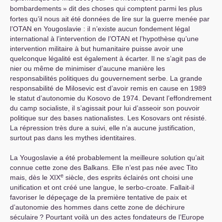
bombardements
» dit des choses qui comptent parmi les plus
fortes qu’il nous ait été données de lire sur la guerre menée par
l’
OTAN
en Yougoslavie : il n’existe aucun fondement légal
international à l’intervention de l’
OTAN
et l’hypothèse qu’une
intervention militaire à but humanitaire puisse avoir une
quelconque légalité est également à écarter. Il ne s’agit pas de
nier ou même de minimiser d’aucune manière les
responsabilités politiques du gouvernement serbe. La grande
responsabilité de Milosevic est d’avoir remis en cause en 1989
le statut d’autonomie du Kosovo de 1974. Devant l’effondrement
du camp socialiste, il s’agissait pour lui d’asseoir son pouvoir
politique sur des bases nationalistes. Les Kosovars ont résisté.
La répression très dure a suivi, elle n’a aucune justification,
surtout pas dans les mythes identitaires.
La Yougoslavie a été probablement la meilleure solution qu’ait
connue cette zone des Balkans. Elle n’est pas née avec Tito
e
mais, dès le
XIX
siècle, des esprits éclairés ont choisi une
unification et ont créé une langue, le serbo-croate. Fallait-il
favoriser le dépeçage de la première tentative de paix et
d’autonomie des hommes dans cette zone de déchirure
séculaire
? Pourtant voilà un des actes fondateurs de l’Europe