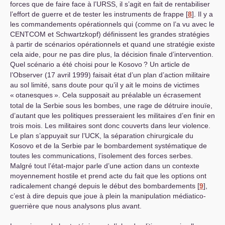
forces que de faire face à l’
URSS
, il s’agit en fait de rentabiliser
l’effort de guerre et de tester les instruments de frappe
[
8
]
. Il y a
les commandements opérationnels qui (comme on l’a vu avec le
CENTCOM
et Schwartzkopf) définissent les grandes stratégies
à partir de scénarios opérationnels et quand une stratégie existe
cela aide, pour ne pas dire plus, la décision finale d’intervention.
Quel scénario a été choisi pour le Kosovo
? Un article de
l’Observer (17 avril 1999) faisait état d’un plan d’action militaire
au sol limité, sans doute pour qu’il y ait le moins de victimes
«
otanesques
». Cela supposait au préalable un écrasement
total de la Serbie sous les bombes, une rage de détruire inouïe,
d’autant que les politiques presseraient les militaires d’en finir en
trois mois. Les militaires sont donc couverts dans leur violence.
Le plan s’appuyait sur l’
UCK
, la séparation chirurgicale du
Kosovo et de la Serbie par le bombardement systématique de
toutes les communications, l’isolement des forces serbes.
Malgré tout l’état-major parle d’une action dans un contexte
moyennement hostile et prend acte du fait que les options ont
radicalement changé depuis le début des bombardements
[
9
]
,
c’est à dire depuis que joue à plein la manipulation médiatico-
guerrière que nous analysons plus avant.