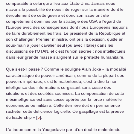
comparable à celui qui a lieu aux États-Unis. Jamais nous
n’avons la possibilité de nous interroger sur la manière dont le
déroulement de cette guerre et donc son issue ont été
complètement dominés par la stratégie des
USA
à l’égard de
l’Europe avec des conséquences dont nous Européens risquons
de faire durablement les frais. Le président de la République et
son challenger, Premier ministre, ont pris la décision, quitte en
sous-main à jouer cavalier seul (ou avec l’Italie) dans les
discussions de l’
OTAN
, et c’est l’union sacrée : nos intellectuels
dans leur grande masse s’alignent sur le prétexte humanitaire.
Que s’est-il passé
? Comme le souligne Alain Joxe «
la modalité
caractéristique du pouvoir américain, comme de la plupart des
pouvoirs impériaux, c’est le malentendu, c’est-à-dire la non-
intelligence des informations surgissant sans cesse des
situations et des sociétés soumises. La compensation de cette
mésintelligence est sans cesse opérée par la force matérielle
économique ou militaire. Cette dernière doit en permanence
racheter cette déficience logicielle. Ce gaspillage est la preuve
du leadership
»
[
5
]
.
L’attaque contre la Yougoslavie part d’un double malentendu :