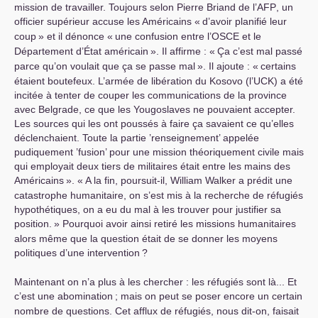
mission de travailler. Toujours selon Pierre Briand de l’
AFP
, un
officier supérieur accuse les Américains «
d’avoir planifié leur
coup
» et il dénonce «
une confusion entre l’
OSCE
et le
Département d’État américain
». Il affirme : «
Ça c’est mal passé
parce qu’on voulait que ça se passe mal
». Il ajoute : «
certains
étaient boutefeux. L’armée de libération du Kosovo (l’
UCK
) a été
incitée à tenter de couper les communications de la province
avec Belgrade, ce que les Yougoslaves ne pouvaient accepter.
Les sources qui les ont poussés à faire ça savaient ce qu’elles
déclenchaient. Toute la partie ’renseignement’ appelée
pudiquement ’fusion’ pour une mission théoriquement civile mais
qui employait deux tiers de militaires était entre les mains des
Américains
». «
A la fin, poursuit-il, William Walker a prédit une
catastrophe humanitaire, on s’est mis à la recherche de réfugiés
hypothétiques, on a eu du mal à les trouver pour justifier sa
position.
» Pourquoi avoir ainsi retiré les missions humanitaires
alors même que la question était de se donner les moyens
politiques d’une intervention
?
Maintenant on n’a plus à les chercher : les réfugiés sont là... Et
c’est une abomination
; mais on peut se poser encore un certain
nombre de questions. Cet afflux de réfugiés, nous dit-on, faisait