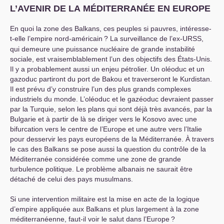
L’
AVENIR
DE
LA
MÉ
DITERRAN
ÉE
EN
EUROPE
En quoi la zone des Balkans, ces peuples si pauvres, intéresse-
t-elle l’empire nord-américain
? La surveillance de l’ex-
URSS
,
qui demeure une puissance nucléaire de grande instabilité
sociale, est vraisemblablement l’un des objectifs des États-Unis.
Il y a probablement aussi un enjeu pétrolier. Un oléoduc et un
gazoduc partiront du port de Bakou et traverseront le Kurdistan.
Il est prévu d’y construire l’un des plus grands complexes
industriels du monde. L’oléoduc et le gazéoduc devraient passer
par la Turquie, selon les plans qui sont déjà très avancés, par la
Bulgarie et à partir de là se diriger vers le Kosovo avec une
bifurcation vers le centre de l’Europe et une autre vers l’Italie
pour desservir les pays européens de la Méditerranée. À travers
le cas des Balkans se pose aussi la question du contrôle de la
Méditerranée considérée comme une zone de grande
turbulence politique. Le problème albanais ne saurait être
détaché de celui des pays musulmans.
Si une intervention militaire est la mise en acte de la logique
d’empire appliquée aux Balkans et plus largement à la zone
méditerranéenne, faut-il voir le salut dans l’Europe
?