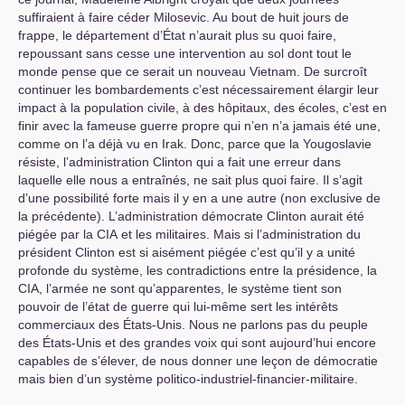
suffiraient à faire céder Milosevic. Au bout de huit jours de
frappe, le département d’État n’aurait plus su quoi faire,
repoussant sans cesse une intervention au sol dont tout le
monde pense que ce serait un nouveau Vietnam. De surcroît
continuer les bombardements c’est nécessairement élargir leur
impact à la population civile, à des hôpitaux, des écoles, c’est en
finir avec la fameuse guerre propre qui n’en n’a jamais été une,
comme on l’a déjà vu en Irak. Donc, parce que la Yougoslavie
résiste, l’administration Clinton qui a fait une erreur dans
laquelle elle nous a entraînés, ne sait plus quoi faire. Il s’agit
d’une possibilité forte mais il y en a une autre (non exclusive de
la précédente). L’administration démocrate Clinton aurait été
piégée par la
CIA
et les militaires. Mais si l’administration du
président Clinton est si aisément piégée c’est qu’il y a unité
profonde du système, les contradictions entre la présidence, la
CIA
, l’armée ne sont qu’apparentes, le système tient son
pouvoir de l’état de guerre qui lui-même sert les intérêts
commerciaux des États-Unis. Nous ne parlons pas du peuple
des États-Unis et des grandes voix qui sont aujourd’hui encore
capables de s’élever, de nous donner une leçon de démocratie
mais bien d’un système politico-industriel-financier-militaire.