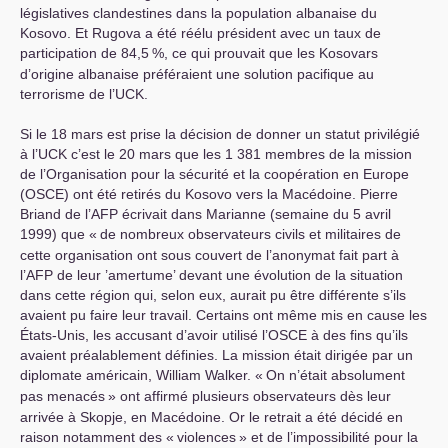
législatives clandestines dans la population albanaise du
Kosovo. Et Rugova a été réélu président avec un taux de
participation de 84,5
%, ce qui prouvait que les Kosovars
d’origine albanaise préféraient une solution pacifique au
terrorisme de l’
UCK
.
Si le 18 mars est prise la décision de donner un statut privilégié
à l’
UCK
c’est le 20 mars que les 1 381 membres de la mission
de l’Organisation pour la sécurité et la coopération en Europe
(
OSCE
) ont été retirés du Kosovo vers la Macédoine. Pierre
Briand de l’
AFP
écrivait dans Marianne (semaine du 5 avril
1999) que «
de nombreux observateurs civils et militaires de
cette organisation ont sous couvert de l’anonymat fait part à
l’
AFP
de leur ’amertume’ devant une évolution de la situation
dans cette région qui, selon eux, aurait pu être différente s’ils
avaient pu faire leur travail. Certains ont même mis en cause les
États-Unis, les accusant d’avoir utilisé l’
OSCE
à des fins qu’ils
avaient préalablement définies. La mission était dirigée par un
diplomate américain, William Walker. «
On n’était absolument
pas menacés
» ont affirmé plusieurs observateurs dès leur
arrivée à Skopje, en Macédoine. Or le retrait a été décidé en
raison notamment des «
violences
» et de l’impossibilité pour la