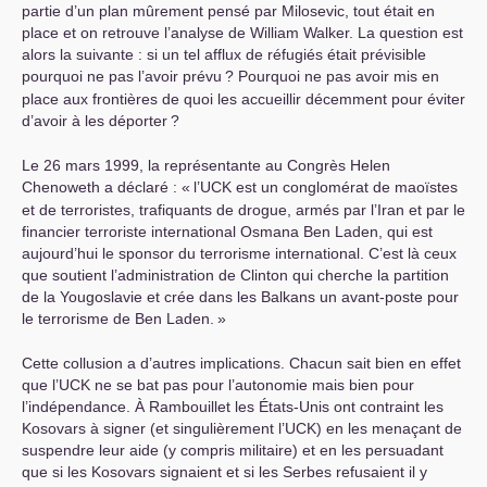
partie d’un plan mûrement pensé par Milosevic, tout était en
place et on retrouve l’analyse de William Walker. La question est
alors la suivante : si un tel afflux de réfugiés était prévisible
pourquoi ne pas l’avoir prévu
? Pourquoi ne pas avoir mis en
place aux frontières de quoi les accueillir décemment pour éviter
d’avoir à les déporter
?
Le 26 mars 1999, la représentante au Congrès Helen
Chenoweth a déclaré : «
l’
UCK
est un conglomérat de maoïstes
et de terroristes, trafiquants de drogue, armés par l’Iran et par le
financier terroriste international Osmana Ben Laden, qui est
aujourd’hui le sponsor du terrorisme international. C’est là ceux
que soutient l’administration de Clinton qui cherche la partition
de la Yougoslavie et crée dans les Balkans un avant-poste pour
le terrorisme de Ben Laden.
»
Cette collusion a d’autres implications. Chacun sait bien en effet
que l’
UCK
ne se bat pas pour l’autonomie mais bien pour
l’indépendance. À Rambouillet les États-Unis ont contraint les
Kosovars à signer (et singulièrement l’
UCK
) en les menaçant de
suspendre leur aide (y compris militaire) et en les persuadant
que si les Kosovars signaient et si les Serbes refusaient il y