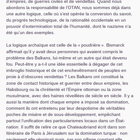
d’empires, de guerres civiles et de vendettas. Quand nous
abordons la responsabilité de l’
OTAN
, nous sommes déjà dans
une autre logique, celle où s’est opérée la conversion du savoir,
du progrès technologique, de la rationalité occidentale en un
pouvoir d’extermination total de l’humanité, dont le nazisme n’a
été qu’un des exemples.
La logique archaïque est celle de la «
poudrière
». Bismarck
affirmait qu’il y avait deux personnes qui avaient compris le
problème des Balkans, lui-même et un autre qui était devenu
fou. Peut-être y a-t-il une idée essentielle à dégager de cet
imbroglio historique et de cet enchevêtrement de peuples en
proie à d’obscures vendettas
? Les Balkans ont constitué la
zone de contact historique et guerrier entre deux empires, les
Habsbourg ou la chrétienté et l’Empire ottoman ou la zone
musulmane, avec des haines réveillées de siècle en siècle. Il y a
aussi la manière dont chaque empire a imposé sa domination,
comment ils ont entretenu par leur despotisme de véritables
poches de misère et de sous-développement, empêchant
partout l’unification des particularismes locaux dans un État-
nation. Il suffit de relire ce que Chateaubriand écrit dans son
Itinéraire de Paris à Jérusalem sur la domination turque : non
seulement elle réprimait mais, par son pillage constant elle