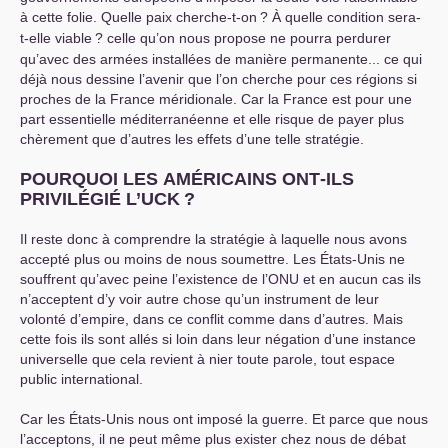
à cette folie. Quelle paix cherche-t-on
? À quelle condition sera-
t-elle viable
? celle qu’on nous propose ne pourra perdurer
qu’avec des armées installées de manière permanente... ce qui
déjà nous dessine l’avenir que l’on cherche pour ces régions si
proches de la France méridionale. Car la France est pour une
part essentielle méditerranéenne et elle risque de payer plus
chèrement que d’autres les effets d’une telle stratégie.
POURQUOI
LES
AM
É
RICAINS
ONT
-
ILS
PRIVIL
É
GI
É L’
UCK
?
Il reste donc à comprendre la stratégie à laquelle nous avons
accepté plus ou moins de nous soumettre. Les États-Unis ne
souffrent qu’avec peine l’existence de l’
ONU
et en aucun cas ils
n’acceptent d’y voir autre chose qu’un instrument de leur
volonté d’empire, dans ce conflit comme dans d’autres. Mais
cette fois ils sont allés si loin dans leur négation d’une instance
universelle que cela revient à nier toute parole, tout espace
public international.
Car les États-Unis nous ont imposé la guerre. Et parce que nous
l’acceptons, il ne peut même plus exister chez nous de débat