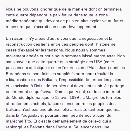
Nous ne pouvons ignorer que de la manière dont on terminera
cette guerre dépendra la paix future dans toute la zone
méditerranéenne qui devient de plus en plus explosive au fur et
à mesure que s’accroît son sous-développement.
En raison, il n’y a pas d’autre voie que la négociation et la
reconstruction des liens entre ces peuples dont l’histoire ne
cesse d’exaspérer les tensions. Nous nous y sommes
mollement attelés et nous nous sommes laissé manœuvrer. Non
sans savoir que cette guerre et la stratégie des
USA
(cette
puissance «
autistique
» selon l’expression d’Alain Joxe) dont les
Européens se sont faits les supplétifs aura pour résultat la
«
libanisation
» des Balkans, l’impossibilité de fermer les plaies
et la scission à l’infini de peuples qui devraient s’unir. Je partage
entièrement ce qu’écrivait Dominique Vidal, sur le site internet
du Monde diplomatique le 13 avril 1999 : «
Malgré les terribles
affrontements actuels, la coexistence entre les peuples des
Balkans n’est pas une utopie : elle a résisté, tant bien que mal,
dans la Yougoslavie, pourtant bien peu démocratique, du
maréchal Tito. Et c’est le démantèlement de celle-ci qui a
replongé les Balkans dans l’horreur. Se lancer dans une