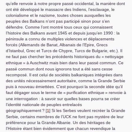
qu’elle renvoie à notre propre passé occidental, la manière dont
ont été développé le massacre des Indiens, l’esclavage, le
colonialisme et le nazisme, toutes choses auxquelles les
peuples des Balkans n’ont pas participé sinon pour s’en
défendre. Comme l’ont montré tous ceux qui connaissent
l’histoire des Balkans avant 1945 et depuis jusqu’en 1990 : la
péninsule a connu de multiples violences et déplacements
forcés (Allemands de Banat, Albanais de l’Epire, Grecs
d’Istanbul, Grec et Turcs de Chypre, Turcs de Bulgarie, etc.). Il
ne faut pas chercher les précédents historiques du «
nettoyage
ethnique
» à Auschwitz mais bien dans leur passé commun. Ce
passé commun dont nous ignorons tout a été sans cesse
recomposé. Il est celui de sociétés balkaniques intégrées dans
des unités nécessairement autoritaire, comme la Grande Serbie
puis à nouveau émiettées. C’est pourquoi la seconde idée qu’il
faut dégager sous le terme de «
purification ethnique
» renvoie à
une interrogation : à savoir sur quelles bases pourra se créer
l’identité nationale de peuples entrelacés
géographiquement
?
[
1
]
Si les Serbes veulent recréer la Grande
Serbie, certains membres de l’
UCK
ne font pas mystère de leur
préférence pour la Grande Albanie. Un des héritages de
l’Histoire étant bien évidemment que chacun revendique la