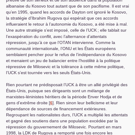
preuve de son sérieux et de son audience dans la population
albanaise du Kosovo tout autant que de son pacifisme. Il est vrai
qu’en 1995, quand les accords de Dayton ont ignoré le Kosovo,
la stratégie d’Ibrahim Rugova qui espérait que ces accords
influeraient le retour à l’autonomie du Kosovo, a été mise à mal.
Une autre stratégie s’est imposé, celle de l’
UCK
; elle tablait sur
l’exaspération du conflit, avec l’alternance d’attentats
répression, jusqu’à ce que l’
OTAN
intervienne. Comme la
communauté internationale, l’
ONU
et les États européens
semblaient pencher pour le refus de l’indépendance du Kosovo
et menaient un jeu de balancier entre l’hostilité à la politique
répressive de Milosevic et la tolérance à cette même politique,
l’
UCK
s’est tournée vers les seuls États-Unis.
Rien pourtant ne prédisposait l’
UCK
à être un allié privilégié des
États-Unis, puisque ses dirigeants sont un mélange de
marxistes-léninistes héritiers de la période Enver Hodja et de
gens d’extrême droite
[
6
]
. Rien sinon leur bellicisme et leur
dépendance de sources de financement extérieures.
Regroupant les nationalistes durs, l’
UCK
a multiplié les attentats
et gagné des soutiens dans une population excédée par la
répression du gouvernement de Milosevic. Pourtant en mars
1998, la
LDK
de Rugova a remporté une fois encore les