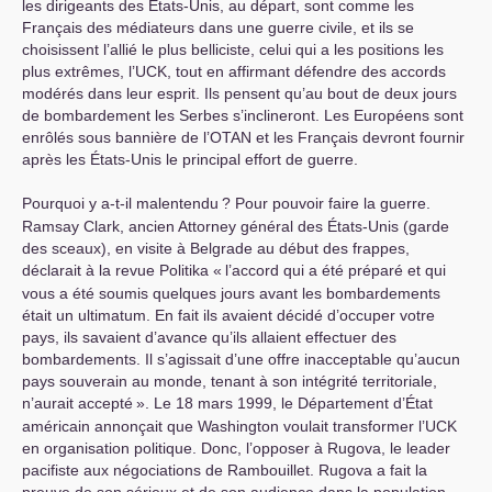
les dirigeants des États-Unis, au départ, sont comme les
Français des médiateurs dans une guerre civile, et ils se
choisissent l’allié le plus belliciste, celui qui a les positions les
plus extrêmes, l’
UCK
, tout en affirmant défendre des accords
modérés dans leur esprit. Ils pensent qu’au bout de deux jours
de bombardement les Serbes s’inclineront. Les Européens sont
enrôlés sous bannière de l’
OTAN
et les Français devront fournir
après les États-Unis le principal effort de guerre.
Pourquoi y a-t-il malentendu
? Pour pouvoir faire la guerre.
Ramsay Clark, ancien Attorney général des États-Unis (garde
des sceaux), en visite à Belgrade au début des frappes,
déclarait à la revue Politika «
l’accord qui a été préparé et qui
vous a été soumis quelques jours avant les bombardements
était un ultimatum. En fait ils avaient décidé d’occuper votre
pays, ils savaient d’avance qu’ils allaient effectuer des
bombardements. Il s’agissait d’une offre inacceptable qu’aucun
pays souverain au monde, tenant à son intégrité territoriale,
n’aurait accepté
». Le 18 mars 1999, le Département d’État
américain annonçait que Washington voulait transformer l’
UCK
en organisation politique. Donc, l’opposer à Rugova, le leader
pacifiste aux négociations de Rambouillet. Rugova a fait la