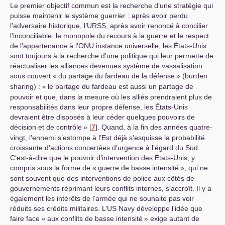
Le premier objectif commun est la recherche d’une stratégie qui
puisse maintenir le système guerrier : après avoir perdu
l’adversaire historique, l’
URSS
, après avoir renoncé à concilier
l’inconciliable, le monopole du recours à la guerre et le respect
de l’appartenance à l’
ONU
instance universelle, les États-Unis
sont toujours à la recherche d’une politique qui leur permette de
réactualiser les alliances devenues système de vassalisation
sous couvert «
du partage du fardeau de la défense
» (burden
sharing) : «
le partage du fardeau est aussi un partage de
pouvoir et que, dans la mesure où les alliés prendraient plus de
responsabilités dans leur propre défense, les États-Unis
devraient être disposés à leur céder quelques pouvoirs de
décision et de contrôle
»
[
7
]
. Quand, à la fin des années quatre-
vingt, l’ennemi s’estompe à l’Est déjà s’esquisse la probabilité
croissante d’actions concertées d’urgence à l’égard du Sud.
C’est-à-dire que le pouvoir d’intervention des États-Unis, y
compris sous la forme de «
guerre de basse intensité
», qui ne
sont souvent que des interventions de police aux côtés de
gouvernements réprimant leurs conflits internes, s’accroît. Il y a
également les intérêts de l’armée qui ne souhaite pas voir
réduits ses crédits militaires. L’
US
Navy développe l’idée que
faire face «
aux conflits de basse intensité
» exige autant de