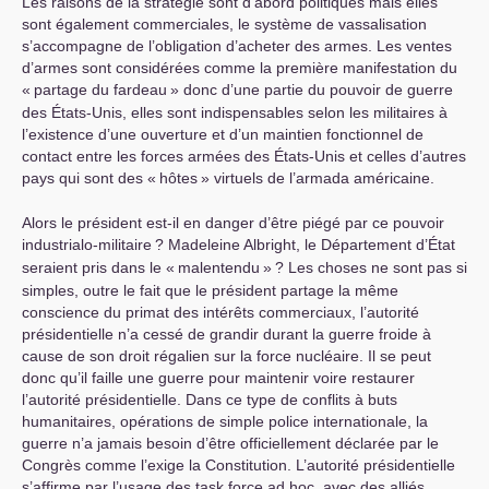
Les raisons de la stratégie sont d’abord politiques mais elles
sont également commerciales, le système de vassalisation
s’accompagne de l’obligation d’acheter des armes. Les ventes
d’armes sont considérées comme la première manifestation du
«
partage du fardeau
» donc d’une partie du pouvoir de guerre
des États-Unis, elles sont indispensables selon les militaires à
l’existence d’une ouverture et d’un maintien fonctionnel de
contact entre les forces armées des États-Unis et celles d’autres
pays qui sont des «
hôtes
» virtuels de l’armada américaine.
Alors le président est-il en danger d’être piégé par ce pouvoir
industrialo-militaire
? Madeleine Albright, le Département d’État
seraient pris dans le «
malentendu
»
? Les choses ne sont pas si
simples, outre le fait que le président partage la même
conscience du primat des intérêts commerciaux, l’autorité
présidentielle n’a cessé de grandir durant la guerre froide à
cause de son droit régalien sur la force nucléaire. Il se peut
donc qu’il faille une guerre pour maintenir voire restaurer
l’autorité présidentielle. Dans ce type de conflits à buts
humanitaires, opérations de simple police internationale, la
guerre n’a jamais besoin d’être officiellement déclarée par le
Congrès comme l’exige la Constitution. L’autorité présidentielle
s’affirme par l’usage des task force ad hoc, avec des alliés